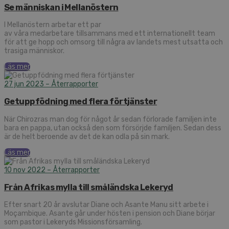
Se människan i Mellanöstern
I Mellanöstern arbetar ett par
av våra medarbetare tillsammans med ett internationellt team
för att ge hopp och omsorg till några av landets mest utsatta och
trasiga människor.
Läs mer
27 jun 2023
– Återrapporter
Getuppfödning med flera förtjänster
När Chirozras man dog för något år sedan förlorade familjen inte
bara en pappa, utan också den som försörjde familjen. Sedan dess
är de helt beroende av det de kan odla på sin mark.
Läs mer
10 nov 2022
– Återrapporter
Från Afrikas mylla till småländska Lekeryd
Efter snart 20 år avslutar Diane och Asante Manu sitt arbete i
Moçambique. Asante går under hösten i pension och Diane börjar
som pastor i Lekeryds Missionsförsamling.