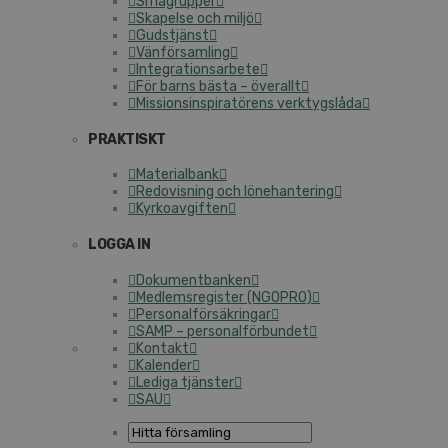
Smågrupper
Skapelse och miljö
Gudstjänst
Vänförsamling
Integrationsarbete
För barns bästa – överallt
Missionsinspiratörens verktygslåda
PRAKTISKT
Materialbank
Redovisning och lönehantering
Kyrkoavgiften
LOGGA IN
Dokumentbanken
Medlemsregister (NGOPRO)
Personalförsäkringar
SAMP – personalförbundet
Kontakt
Kalender
Lediga tjänster
SAU