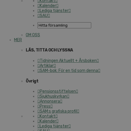
Kontakt
Kalender
Lediga tjänster
SAU
OM OSS
MER
LÄS, TITTA OCH LYSSNA
Tidningen Aktuellt + Årsboken
Artiklar
SAM-bok: För en tid som denna
Övrigt
Pensionsstiftelsen
Sjukhuskyrkan
Annonsera
Press
SAM:s grafiska profil
Kontakt
Kalender
Lediga tjänster