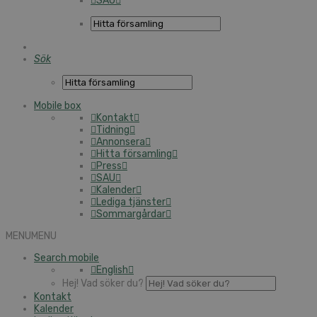
SAU
Sök
Mobile box
Kontakt
Tidning
Annonsera
Hitta församling
Press
SAU
Kalender
Lediga tjänster
Sommargårdar
MENU
MENU
Search mobile
English
Hej! Vad söker du?
Kontakt
Kalender