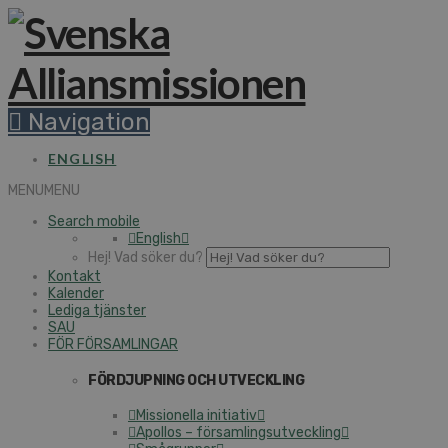
Navigation
ENGLISH
MENU
MENU
Search mobile
English
Hej! Vad söker du?
Kontakt
Kalender
Lediga tjänster
SAU
FÖR FÖRSAMLINGAR
FÖRDJUPNING OCH UTVECKLING
Missionella initiativ
Apollos – församlingsutveckling