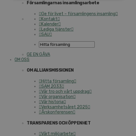
Församlingarnas insamlingsarbete
Ge för livet – församlingens insamling
Kontakt
Kalender
Lediga tjänster
SAU
GE EN GÅVA
OM OSS
OM ALLIANSMISSIONEN
Hitta församling
SAM 2033
Vår tro och vårt uppdrag
Vår organisation
Vår historia
Verksamhetsåret 2025
Årskonferensen
TRANSPARENS OCH ÖPPENHET
Vårt miljöarbete