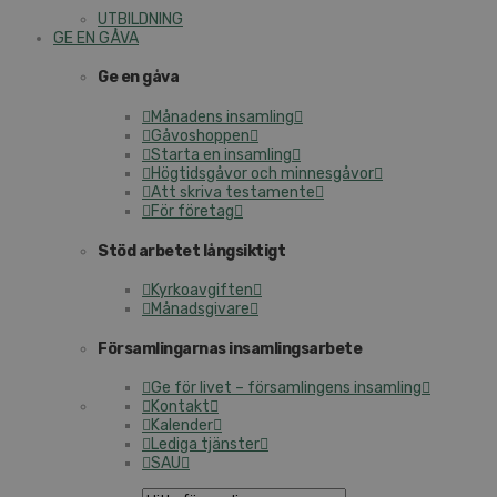
UTBILDNING
GE EN GÅVA
Ge en gåva
Månadens insamling
Gåvoshoppen
Starta en insamling
Högtidsgåvor och minnesgåvor
Att skriva testamente
För företag
Stöd arbetet långsiktigt
Kyrkoavgiften
Månadsgivare
Församlingarnas insamlingsarbete
Ge för livet – församlingens insamling
Kontakt
Kalender
Lediga tjänster
SAU