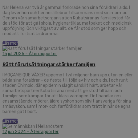
När Helena var två år gammal förlorade hon sina föräldrar i aids. I
dag lever hon och hennes lillebror tillsammans med sin mormor.
Genom vår samarbetsorganisation Kubatsiranas familjestöd får
de stöd för att gå i skola, hygienartiklar, matpaket och medicinsk
uppföljning. Och viktigast av allt; de får stöd som ger hopp och
mod att fortsätta drömma.
Läs mer
15 jul 2025
– Återrapporter
Rätt förutsättningar stärker familjen
I MOÇAMBIQUE VÄXER uppemot två miljoner barn upp utan en eller
båda sina föräldrar – de flesta till följd av hiv och aids. I och runt
staden Chimoio, där epidemin slagit särskilt hårt, arbetar vår
samarbetspartner Kubatsirana med att ge stöd till barn och
familjer som kämpar för att klara vardagen. Det handlar om
ensamstående mödrar, äldre syskon som blivit ansvariga för sina
småsyskon, samt mor- och farföräldrar som trätt in när de egna
barnen gått bort.
Läs mer
12 jun 2024
– Återrapporter