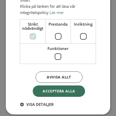
I trygga händer
Klicka på länken för att läsa vår
Fortbildning för pastorer 2026
Kontakt
integritetspolicy
Läs mer
Kalender
Lediga tjänster
Strikt
Prestanda
Inriktning
SAU
nödvändigt
UTBILDNING
GE EN GÅVA
Funktioner
Ge en gåva
Månadens insamling
Gåvoshoppen
Starta en insamling
AVVISA ALLT
Högtidsgåvor och minnesgåvor
Att skriva testamente
För företag
ACCEPTERA ALLA
Stöd arbetet långsiktigt
VISA DETALJER
Kyrkoavgiften
Månadsgivare