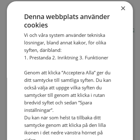
×
Internationella avdelningen
Utsända och arbeten
Denna webbplats använder
Engagera dig internationellt
cookies
Missionsinspiratörens verktygslåda
Entreprenörskap, företagande och Guds rike
Vi och våra system använder tekniska
Kontakt
Kalender
lösningar, bland annat kakor, för olika
Lediga tjänster
syften, däribland:
SAU
1. Prestanda 2. Inriktning 3. Funktioner
Genom att klicka ”Acceptera Alla” ger du
VAD VI GÖR
UTBILDNING
ditt samtycke till samtliga syften. Du kan
också välja att uppge vilka syften du
UTBILDNINGAR
samtycker till genom att klicka i rutan
Akademi för Ledarskap och Teologi
bredvid syftet och sedan ”Spara
Mullsjö folkhögskola
inställningar”.
Apg29
Du kan när som helst ta tillbaka ditt
Mindre kurser
samtycke genom att klicka på den lilla
ikonen i det nedre vänstra hörnet på
BibelVinter 2.0
Missionsinspiratören
sidan.