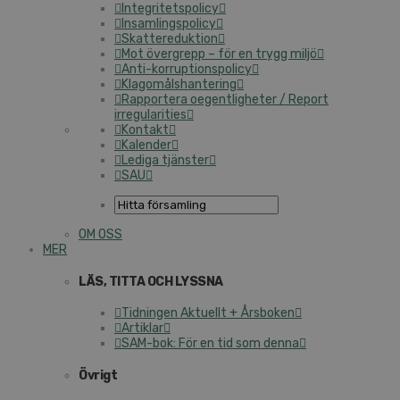
Integritetspolicy
Insamlingspolicy
Skattereduktion
Mot övergrepp – för en trygg miljö
Anti-korruptionspolicy
Klagomålshantering
Rapportera oegentligheter / Report
irregularities
Kontakt
Kalender
Lediga tjänster
SAU
OM OSS
MER
LÄS, TITTA OCH LYSSNA
Tidningen Aktuellt + Årsboken
Artiklar
SAM-bok: För en tid som denna
Övrigt