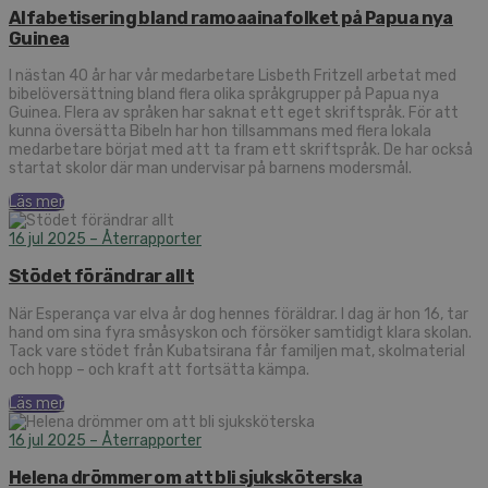
Alfabetisering bland ramoaainafolket på Papua nya
Guinea
I nästan 40 år har vår medarbetare Lisbeth Fritzell arbetat med
bibelöversättning bland flera olika språkgrupper på Papua nya
Guinea. Flera av språken har saknat ett eget skriftspråk. För att
kunna översätta Bibeln har hon tillsammans med flera lokala
medarbetare börjat med att ta fram ett skriftspråk. De har också
startat skolor där man undervisar på barnens modersmål.
Läs mer
16 jul 2025
– Återrapporter
Stödet förändrar allt
När Esperança var elva år dog hennes föräldrar. I dag är hon 16, tar
hand om sina fyra småsyskon och försöker samtidigt klara skolan.
Tack vare stödet från Kubatsirana får familjen mat, skolmaterial
och hopp – och kraft att fortsätta kämpa.
Läs mer
16 jul 2025
– Återrapporter
Helena drömmer om att bli sjuksköterska