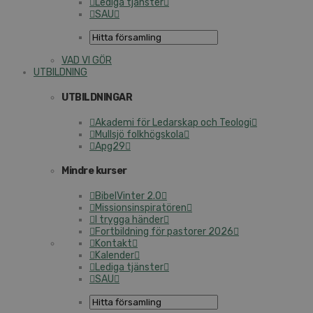
Lediga tjänster
SAU
VAD VI GÖR
UTBILDNING
UTBILDNINGAR
Akademi för Ledarskap och Teologi
Mullsjö folkhögskola
Apg29
Mindre kurser
BibelVinter 2.0
Missionsinspiratören
I trygga händer
Fortbildning för pastorer 2026
Kontakt
Kalender
Lediga tjänster
SAU