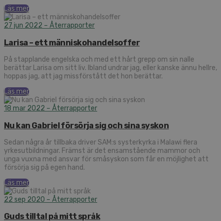
Läs mer
27 jun 2022
– Återrapporter
Larisa – ett människohandelsoffer
På stapplande engelska och med ett hårt grepp om sin nalle
berättar Larisa om sitt liv. Ibland undrar jag, eller kanske ännu hellre,
hoppas jag, att jag missförstått det hon berättar.
Läs mer
18 mar 2022
– Återrapporter
Nu kan Gabriel försörja sig och sina syskon
Sedan några år tillbaka driver SAM:s systerkyrka i Malawi flera
yrkesutbildningar. Främst är det ensamstående mammor och
unga vuxna med ansvar för småsyskon som får en möjlighet att
försörja sig på egen hand.
Läs mer
22 sep 2020
– Återrapporter
Guds tilltal på mitt språk