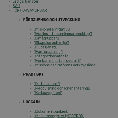
Lediga tjänster
SAU
FÖR FÖRSAMLINGAR
FÖRDJUPNING OCH UTVECKLING
Missionella initiativ
Apollos – församlingsutveckling
Smågrupper
Skapelse och miljö
Gudstjänst
Vänförsamling
Integrationsarbete
För barns bästa – överallt
Missionsinspiratörens verktygslåda
PRAKTISKT
Materialbank
Redovisning och lönehantering
Kyrkoavgiften
LOGGA IN
Dokumentbanken
Medlemsregister (NGOPRO)