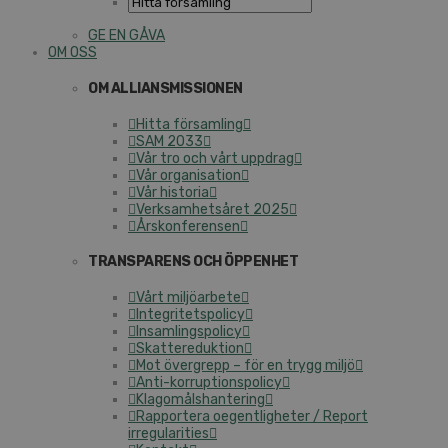
GE EN GÅVA
OM OSS
OM ALLIANSMISSIONEN
Hitta församling
SAM 2033
Vår tro och vårt uppdrag
Vår organisation
Vår historia
Verksamhetsåret 2025
Årskonferensen
TRANSPARENS OCH ÖPPENHET
Vårt miljöarbete
Integritetspolicy
Insamlingspolicy
Skattereduktion
Mot övergrepp – för en trygg miljö
Anti-korruptionspolicy
Klagomålshantering
Rapportera oegentligheter / Report
irregularities