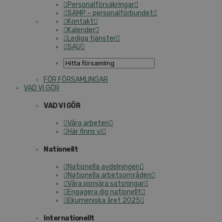
Personalförsäkringar
SAMP – personalförbundet
Kontakt
Kalender
Lediga tjänster
SAU
FÖR FÖRSAMLINGAR
VAD VI GÖR
VAD VI GÖR
Våra arbeten
Här finns vi
Nationellt
Nationella avdelningen
Nationella arbetsområden
Våra pionjära satsningar
Engagera dig nationellt
Ekumeniska året 2025
Internationellt