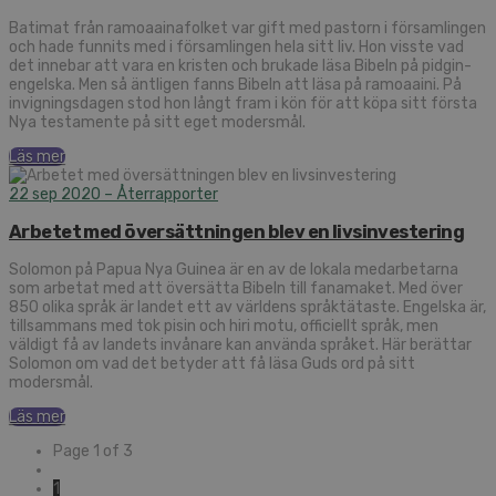
Batimat från ramoaainafolket var gift med pastorn i församlingen
och hade funnits med i församlingen hela sitt liv. Hon visste vad
det innebar att vara en kristen och brukade läsa Bibeln på pidgin-
engelska. Men så äntligen fanns Bibeln att läsa på ramoaaini. På
invigningsdagen stod hon långt fram i kön för att köpa sitt första
Nya testamente på sitt eget modersmål.
Läs mer
22 sep 2020
– Återrapporter
Arbetet med översättningen blev en livsinvestering
Solomon på Papua Nya Guinea är en av de lokala medarbetarna
som arbetat med att översätta Bibeln till fanamaket. Med över
850 olika språk är landet ett av världens språktätaste. Engelska är,
tillsammans med tok pisin och hiri motu, officiellt språk, men
väldigt få av landets invånare kan använda språket. Här berättar
Solomon om vad det betyder att få läsa Guds ord på sitt
modersmål.
Läs mer
Page 1 of 3
1