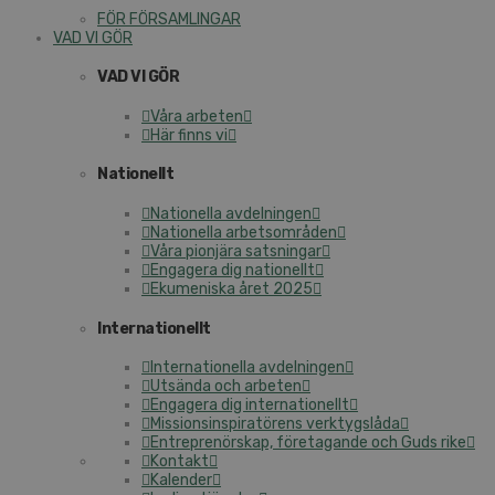
FÖR FÖRSAMLINGAR
VAD VI GÖR
VAD VI GÖR
Våra arbeten
Här finns vi
Nationellt
Nationella avdelningen
Nationella arbetsområden
Våra pionjära satsningar
Engagera dig nationellt
Ekumeniska året 2025
Internationellt
Internationella avdelningen
Utsända och arbeten
Engagera dig internationellt
Missionsinspiratörens verktygslåda
Entreprenörskap, företagande och Guds rike
Kontakt
Kalender