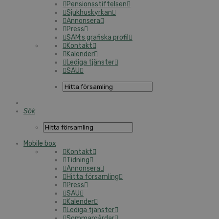
Pensionsstiftelsen
Sjukhuskyrkan
Annonsera
Press
SAM:s grafiska profil
Kontakt
Kalender
Lediga tjänster
SAU
Sök
Mobile box
Kontakt
Tidning
Annonsera
Hitta församling
Press
SAU
Kalender
Lediga tjänster
Sommargårdar