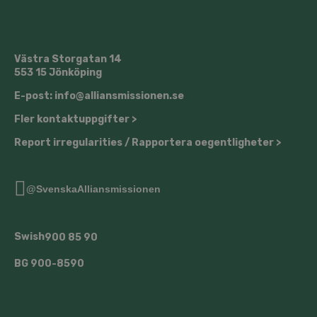
Västra Storgatan 14
553 15 Jönköping
E-post: info@alliansmissionen.se
Fler kontaktuppgifter >
Report irregularities / Rapportera oegentligheter >
@SvenskaAlliansmissionen
Swish
900 85 90
BG
900-8590