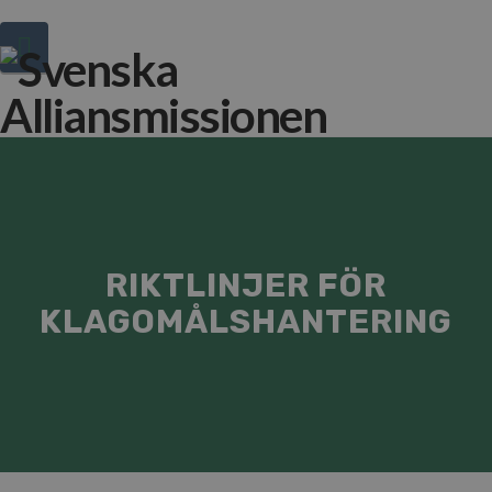
Navigation
Hej!
Vad
söker
du?
RIKTLINJER FÖR
KLAGOMÅLSHANTERING