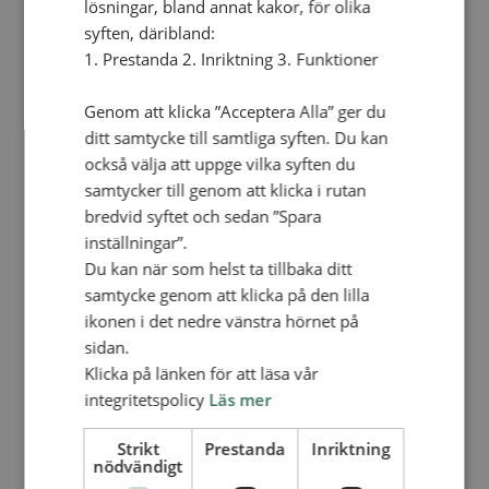
lösningar, bland annat kakor, för olika
syften, däribland:
1. Prestanda 2. Inriktning 3. Funktioner
Genom att klicka ”Acceptera Alla” ger du
ditt samtycke till samtliga syften. Du kan
GUIDELINES FOR
också välja att uppge vilka syften du
COMPLAINTS AND
samtycker till genom att klicka i rutan
bredvid syftet och sedan ”Spara
RESPONSE MECHANISM
inställningar”.
Du kan när som helst ta tillbaka ditt
1. Introduction and purpose
samtycke genom att klicka på den lilla
ikonen i det nedre vänstra hörnet på
In line with the commitments made in the Anti-
sidan.
Klicka på länken för att läsa vår
corruption policy of SAM, the organisation’s
integritetspolicy
Läs mer
Complaints and Response Mechanism is
outlined in this document.
Strikt
Prestanda
Inriktning
nödvändigt
SAM values good partnership and