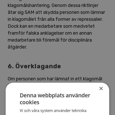
klagomålshantering. Genom dessa riktlinjer
åtar sig SAM att skydda personen som lämnar
in klagomålet från alla former av repressalier.
Dock kan en medarbetare som medvetet
framför falska anklagelser om en annan
medarbetare bli föremål för disciplinära
åtgärder.
6. Överklagande
Om personen som har lämnat in ett klagomål
inte är nöjd med svaret och de fattade
×
besluten kan han/hon lämna in en överklagan
Denna webbplats använder
genom de klagomåls- och svarsmekanismer
cookies
som beskrivs ovan och ange referensnumret.
Vi och våra system använder tekniska