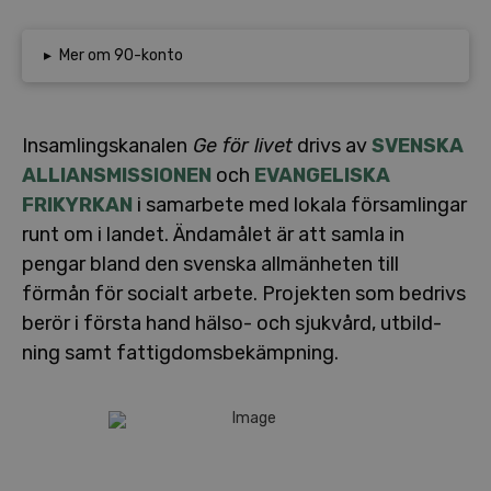
▸
Mer om 90-konto
In­sam­lings­ka­na­len
Ge för livet
drivs av
SVENSKA
AL­LI­ANS­MIS­SIO­NEN
och
EVAN­GE­LIS­KA
FRIKYRKAN
i samarbete med lokala för­sam­ling­ar
runt om i landet. Ändamålet är att samla in
pengar bland den svenska all­män­he­ten till
förmån för socialt arbete. Projekten som bedrivs
berör i första hand hälso- och sjukvård, ut­bild­
ning samt fat­tig­doms­be­kämp­ning.