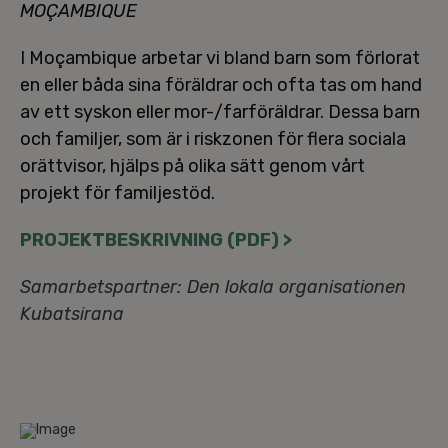
MOÇAMBIQUE
I Moçambique arbetar vi bland barn som förlorat
en eller båda sina föräldrar och ofta tas om hand
av ett syskon eller mor-/far­för­äld­rar. Dessa barn
och familjer, som är i riskzonen för flera sociala
orätt­vi­sor, hjälps på olika sätt genom vårt
projekt för fa­mil­je­stöd.
PRO­JEKT­BE­SKRIV­NING (PDF) >
Sam­ar­bets­part­ner: Den lokala or­ga­ni­sa­tio­nen
Ku­bat­si­ra­na