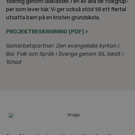
ti­se­ring genom läs­klas­ser, i en av alla de folk­grup­
per som lever här. Vi ger också stöd till ett flertal
utsatta barn på en kristen grund­sko­la.
PRO­JEKT­BE­SKRIV­NING (PDF) >
Sam­ar­bets­part­ner: Den evan­ge­lis­ka kyrkan i
Bol, Folk och Språk i Sverige genom SIL lokalt i
Tchad