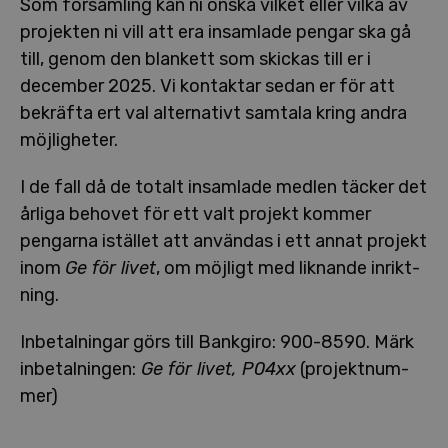
Som för­sam­ling kan ni önska vilket eller vilka av
projekten ni vill att era insamlade pengar ska gå
till, genom den blankett som skickas till er i
december 2025. Vi kontaktar sedan er för att
bekräfta ert val al­ter­na­tivt samtala kring andra
möj­lig­he­ter.
I de fall då de totalt insamlade medlen täcker det
årliga behovet för ett valt projekt kommer
pengarna istället att användas i ett annat projekt
inom
Ge för livet
, om möjligt med liknande in­rikt­
ning.
In­be­tal­ning­ar görs till Bankgiro: 900-8590. Märk
in­be­tal­ning­en:
Ge för livet, P04xx
(pro­jekt­num­
mer)