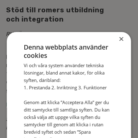
Stöd till romers ut­bild­ning
och in­teg­ra­tion
RUMÄNIEN
×
Denna webbplats använder
Med målet att bryta romers ut­an­för­skap och
cookies
brist­fäl­li­ga lev­nads­vill­kor i Rumänien arbetar vi
riktat mot barn och familjer. Det handlar om stöd
Vi och våra system använder tekniska
lösningar, bland annat kakor, för olika
till barnen att klara sin grund­sko­le­ut­bild­ning och
syften, däribland:
olika insatser för att fa­mil­jer­na ska kunna in­te­
1. Prestanda 2. Inriktning 3. Funktioner
gre­ras i samhället och få en dräglig tillvaro.
Genom att klicka ”Acceptera Alla” ger du
PRO­JEKT­BE­SKRIV­NING (PDF) >
ditt samtycke till samtliga syften. Du kan
också välja att uppge vilka syften du
Sam­ar­bets­part­ner: Kenosis, som drivs av SAM:s
samtycker till genom att klicka i rutan
med­ar­be­ta­re
bredvid syftet och sedan ”Spara