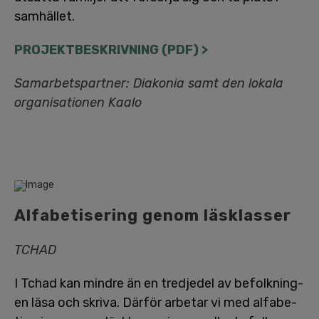
samhället.
PRO­JEKT­BE­SKRIV­NING (PDF) >
Sam­ar­bets­part­ner: Diakonia samt den lokala
or­ga­ni­sa­tio­nen Kaalo
Al­fa­be­ti­se­ring genom läs­klas­ser
TCHAD
I Tchad kan mindre än en tredjedel av be­folk­ning­
en läsa och skriva. Därför arbetar vi med al­fa­be­