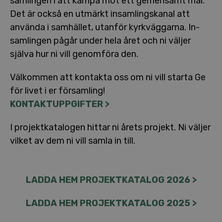
sam­ling­en i att kämpa mot ett gemensamt mål.
Det är också en utmärkt in­sam­lings­ka­nal att
använda i samhället, utanför kyrk­väg­gar­na. In­
sam­ling­en pågår under hela året och ni väljer
själva hur ni vill genomföra den.
Välkommen att kontakta oss om ni vill starta Ge
för livet i er för­sam­ling!
KON­TAKT­UPP­GIF­TER >
I pro­jekt­ka­ta­lo­gen hittar ni årets projekt. Ni väljer
vilket av dem ni vill samla in till.
LADDA HEM PRO­JEKT­KA­TA­LOG 2026 >
LADDA HEM PRO­JEKT­KA­TA­LOG 2025 >