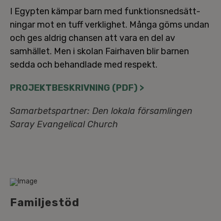
I Egypten kämpar barn med funk­tions­ned­sätt­
ning­ar mot en tuff verk­lig­het. Många göms undan
och ges aldrig chansen att vara en del av
samhället. Men i skolan Fairhaven blir barnen
sedda och be­hand­la­de med respekt.
PRO­JEKT­BE­SKRIV­NING (PDF) >
Sam­ar­bets­part­ner: Den lokala för­sam­ling­en
Saray Evan­ge­li­cal Church
Fa­mil­je­stöd