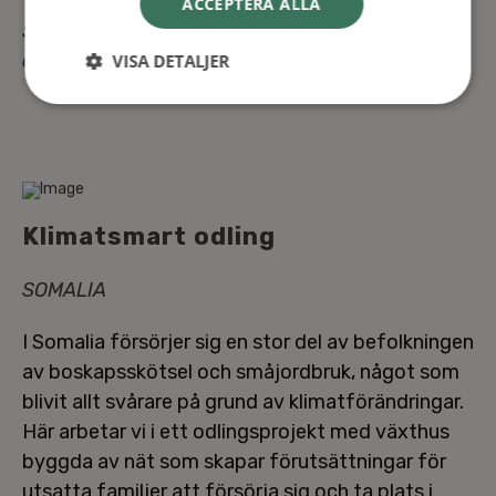
ACCEPTERA ALLA
Sam­ar­bets­part­ner: Sam-Hjälp samt den lokala
or­ga­ni­sa­tio­nen ”Valoare Plus”
VISA DETALJER
Kli­mats­mart odling
SOMALIA
I Somalia försörjer sig en stor del av be­folk­ning­en
av bo­skaps­sköt­sel och småjord­bruk, något som
blivit allt svårare på grund av kli­mat­för­änd­ring­ar.
Här arbetar vi i ett od­lings­pro­jekt med växthus
byggda av nät som skapar för­ut­sätt­ning­ar för
utsatta familjer att försörja sig och ta plats i