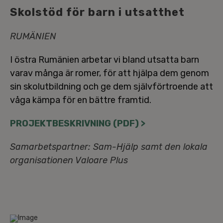
Skolstöd för barn i utsatthet
RUMÄNIEN
I östra Rumänien arbetar vi bland utsatta barn
varav många är romer, för att hjälpa dem genom
sin skol­ut­bild­ning och ge dem själv­för­tro­en­de att
våga kämpa för en bättre framtid.
PRO­JEKT­BE­SKRIV­NING (PDF) >
Sam­ar­bets­part­ner: Sam-Hjälp samt den lokala
or­ga­ni­sa­tio­nen Valoare Plus