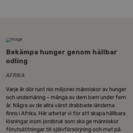
Bekämpa hunger genom hållbar
odling
AFRIKA
Varje år dör runt nio miljoner människor av hunger
och un­der­nä­ring – många av dem barn under fem
år. Några av de allra värst drabbade länderna
finns i Afrika. Här arbetar vi för att skapa hållbara
lösningar inom jordbruk som ska ge människor
för­ut­sätt­ning­ar till själv­för­sörj­ning och mat på