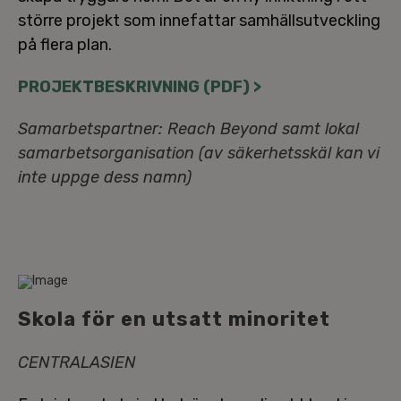
större projekt som in­ne­fat­tar sam­hälls­ut­veck­ling
på flera plan.
PRO­JEKT­BE­SKRIV­NING (PDF) >
Sam­ar­bets­part­ner: Reach Beyond samt lokal
sam­ar­bets­or­ga­ni­sa­tion (av sä­ker­hets­skäl kan vi
inte uppge dess namn)
Skola för en utsatt minoritet
CEN­TRA­LA­SI­EN