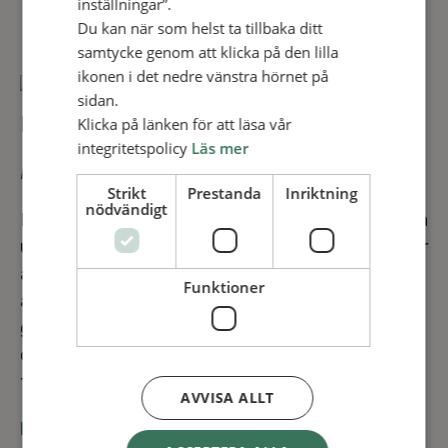
inställningar”.
Du kan när som helst ta tillbaka ditt
samtycke genom att klicka på den lilla
ikonen i det nedre vänstra hörnet på
sidan.
Bekämpa män­ni­sko­han­del
Klicka på länken för att läsa vår
integritetspolicy
Läs mer
RUMÄNIEN
Strikt
Prestanda
Inriktning
nödvändigt
Rumänien är det land i Europa där flest flickor och
unga kvinnor luras in i män­ni­sko­han­del, främst för
att utnyttjas inom sex­in­du­strin. Där
Funktioner
arbetar vår sam­ar­bets­part­ner fö­re­byg­gan­de
genom att ge kunskap
och verktyg för att människor ska undvika att
falla offer för män­ni­sko­han­deln.
AVVISA ALLT
PRO­JEKT­BE­SKRIV­NING (PDF) >