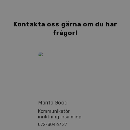
Kontakta oss gärna om du har
frågor!
Marita Good
Kom­mu­ni­ka­tör
in­rikt­ning insamling
072-304 67 27