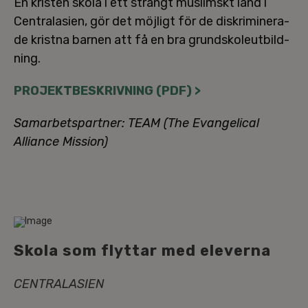
En kristen skola i ett strängt muslimskt land i
Cen­tra­la­si­en, gör det möjligt för de dis­kri­mi­ne­ra­
de kristna barnen att få en bra grund­sko­le­ut­bild­
ning.
PRO­JEKT­BE­SKRIV­NING (PDF) >
Sam­ar­bets­part­ner: TEAM (The Evan­ge­li­cal
Alliance Mission)
Skola som flyttar med eleverna
CEN­TRA­LA­SI­EN