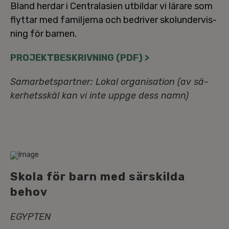
Bland herdar i Cen­tra­la­si­en utbildar vi lärare som
flyttar med fa­mil­jer­na och bedriver skol­un­der­vis­
ning för barnen.
PRO­JEKT­BE­SKRIV­NING (PDF) >
Sam­ar­bets­part­ner: Lokal or­ga­ni­sa­tion (av sä­
ker­hets­skäl kan vi inte uppge dess namn)
Skola för barn med särskilda
behov
EGYPTEN