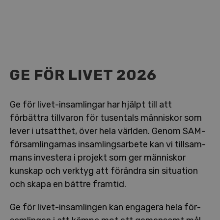
GE FÖR LIVET 2026
Ge för li­vet-in­sam­ling­ar har hjälpt till att
förbättra tillvaron för tusentals människor som
lever i utsatthet, över hela världen. Genom SAM-
för­sam­ling­ar­nas in­sam­lings­ar­be­te kan vi till­sam­
mans investera i projekt som ger människor
kunskap och verktyg att förändra sin situation
och skapa en bättre framtid.
Ge för li­vet-in­sam­ling­en kan engagera hela för­