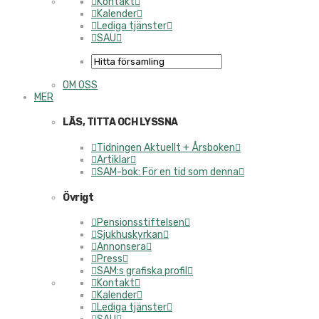
Kontakt
Kalender
Lediga tjänster
SAU
OM OSS
MER
LÄS, TITTA OCH LYSSNA
Tidningen Aktuellt + Årsboken
Artiklar
SAM-bok: För en tid som denna
Övrigt
Pensionsstiftelsen
Sjukhuskyrkan
Annonsera
Press
SAM:s grafiska profil
Kontakt
Kalender
Lediga tjänster