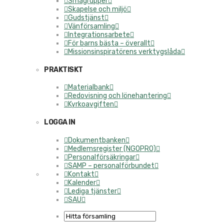
Smågrupper
Skapelse och miljö
Gudstjänst
Vänförsamling
Integrationsarbete
För barns bästa – överallt
Missionsinspiratörens verktygslåda
PRAKTISKT
Materialbank
Redovisning och lönehantering
Kyrkoavgiften
LOGGA IN
Dokumentbanken
Medlemsregister (NGOPRO)
Personalförsäkringar
SAMP – personalförbundet
Kontakt
Kalender
Lediga tjänster
SAU