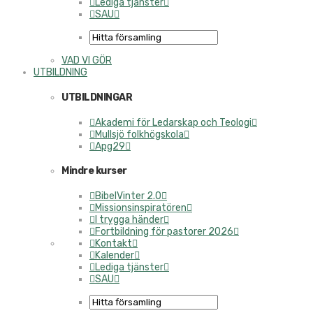
Lediga tjänster
SAU
VAD VI GÖR
UTBILDNING
UTBILDNINGAR
Akademi för Ledarskap och Teologi
Mullsjö folkhögskola
Apg29
Mindre kurser
BibelVinter 2.0
Missionsinspiratören
I trygga händer
Fortbildning för pastorer 2026
Kontakt
Kalender
Lediga tjänster
SAU