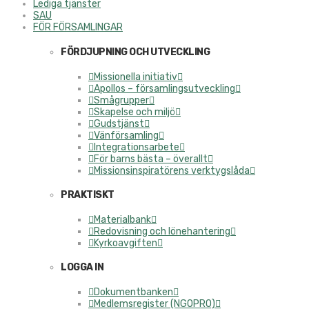
Lediga tjänster
SAU
FÖR FÖRSAMLINGAR
FÖRDJUPNING OCH UTVECKLING
Missionella initiativ
Apollos – församlingsutveckling
Smågrupper
Skapelse och miljö
Gudstjänst
Vänförsamling
Integrationsarbete
För barns bästa – överallt
Missionsinspiratörens verktygslåda
PRAKTISKT
Materialbank
Redovisning och lönehantering
Kyrkoavgiften
LOGGA IN
Dokumentbanken
Medlemsregister (NGOPRO)