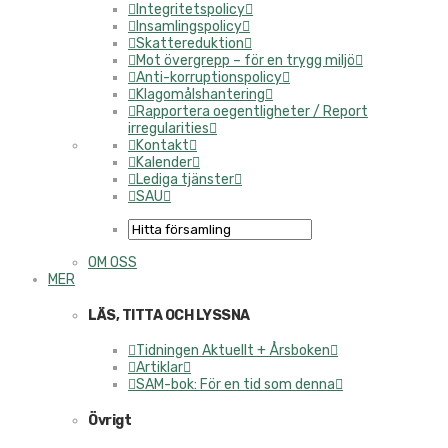
Integritetspolicy
Insamlingspolicy
Skattereduktion
Mot övergrepp – för en trygg miljö
Anti-korruptionspolicy
Klagomålshantering
Rapportera oegentligheter / Report
irregularities
Kontakt
Kalender
Lediga tjänster
SAU
OM OSS
MER
LÄS, TITTA OCH LYSSNA
Tidningen Aktuellt + Årsboken
Artiklar
SAM-bok: För en tid som denna
Övrigt