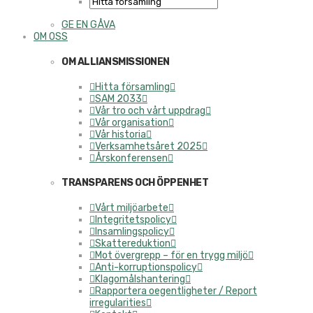
GE EN GÅVA
OM OSS
OM ALLIANSMISSIONEN
Hitta församling
SAM 2033
Vår tro och vårt uppdrag
Vår organisation
Vår historia
Verksamhetsåret 2025
Årskonferensen
TRANSPARENS OCH ÖPPENHET
Vårt miljöarbete
Integritetspolicy
Insamlingspolicy
Skattereduktion
Mot övergrepp – för en trygg miljö
Anti-korruptionspolicy
Klagomålshantering
Rapportera oegentligheter / Report
irregularities