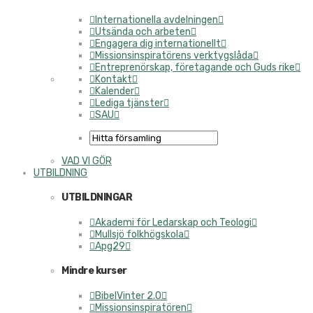
Internationella avdelningen
Utsända och arbeten
Engagera dig internationellt
Missionsinspiratörens verktygslåda
Entreprenörskap, företagande och Guds rike
Kontakt
Kalender
Lediga tjänster
SAU
VAD VI GÖR
UTBILDNING
UTBILDNINGAR
Akademi för Ledarskap och Teologi
Mullsjö folkhögskola
Apg29
Mindre kurser
BibelVinter 2.0
Missionsinspiratören