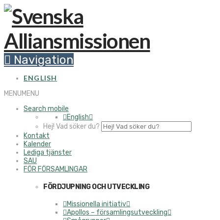
Navigation
ENGLISH
MENU
MENU
Search mobile
English
Hej! Vad söker du?
Kontakt
Kalender
Lediga tjänster
SAU
FÖR FÖRSAMLINGAR
FÖRDJUPNING OCH UTVECKLING
Missionella initiativ
Apollos – församlingsutveckling