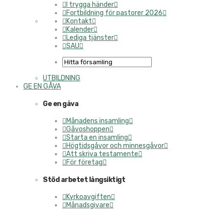
I trygga händer
Fortbildning för pastorer 2026
Kontakt
Kalender
Lediga tjänster
SAU
UTBILDNING
GE EN GÅVA
Ge en gåva
Månadens insamling
Gåvoshoppen
Starta en insamling
Högtidsgåvor och minnesgåvor
Att skriva testamente
För företag
Stöd arbetet långsiktigt
Kyrkoavgiften
Månadsgivare