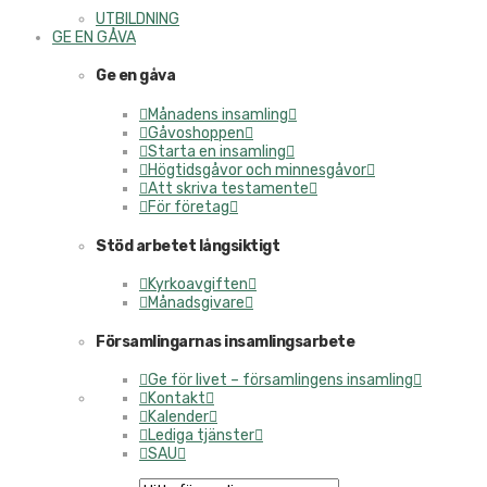
UTBILDNING
GE EN GÅVA
Ge en gåva
Månadens insamling
Gåvoshoppen
Starta en insamling
Högtidsgåvor och minnesgåvor
Att skriva testamente
För företag
Stöd arbetet långsiktigt
Kyrkoavgiften
Månadsgivare
Församlingarnas insamlingsarbete
Ge för livet – församlingens insamling
Kontakt
Kalender
Lediga tjänster
SAU