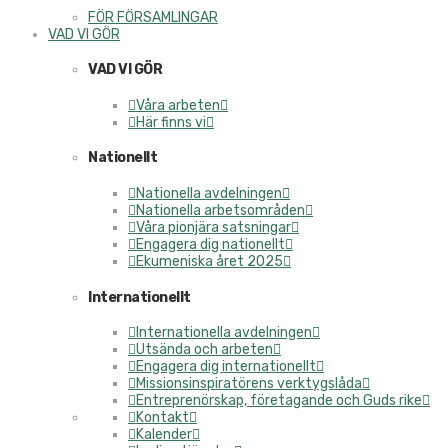
FÖR FÖRSAMLINGAR
VAD VI GÖR
VAD VI GÖR
Våra arbeten
Här finns vi
Nationellt
Nationella avdelningen
Nationella arbetsområden
Våra pionjära satsningar
Engagera dig nationellt
Ekumeniska året 2025
Internationellt
Internationella avdelningen
Utsända och arbeten
Engagera dig internationellt
Missionsinspiratörens verktygslåda
Entreprenörskap, företagande och Guds rike
Kontakt
Kalender