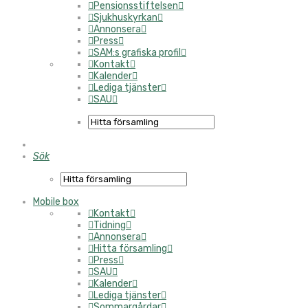
Pensionsstiftelsen
Sjukhuskyrkan
Annonsera
Press
SAM:s grafiska profil
Kontakt
Kalender
Lediga tjänster
SAU
Sök
Mobile box
Kontakt
Tidning
Annonsera
Hitta församling
Press
SAU
Kalender
Lediga tjänster
Sommargårdar