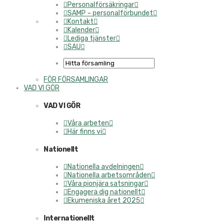
Personalförsäkringar
SAMP – personalförbundet
Kontakt
Kalender
Lediga tjänster
SAU
FÖR FÖRSAMLINGAR
VAD VI GÖR
VAD VI GÖR
Våra arbeten
Här finns vi
Nationellt
Nationella avdelningen
Nationella arbetsområden
Våra pionjära satsningar
Engagera dig nationellt
Ekumeniska året 2025
Internationellt