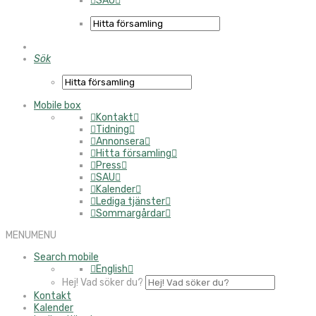
SAU
Sök
Mobile box
Kontakt
Tidning
Annonsera
Hitta församling
Press
SAU
Kalender
Lediga tjänster
Sommargårdar
MENU
MENU
Search mobile
English
Hej! Vad söker du?
Kontakt
Kalender