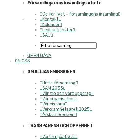
Församlingarnas insamlingsarbete
Ge för livet – församlingens insamling
Kontakt
Kalender
Lediga tjänster
SAU
GE EN GÅVA
OM OSS
OM ALLIANSMISSIONEN
Hitta församling
SAM 2033
Vår tro och vårt uppdrag
Vår organisation
Vår historia
Verksamhetsåret 2025
Årskonferensen
TRANSPARENS OCH ÖPPENHET
Vårt miljöarbete