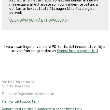
Att hedra minnet av någon som avlidit genom att ge en
minnesgåva till ett arbete som gör världen lite bättre, är
ett fantastiskt sätt att låta någon få fortsätta göra
avtryck.
GE EN GÅVA OCH FÅ ETT GÅVOBEVIS >
I våra insamlingar använder vi 90-konto, det innebär att vi följer
kraven från och granskas av
Svensk Insamlingskontroll
.
Västra Storgatan 14
553 15 Jönköping
E-post: info@alliansmissionen.se
Fler kontaktuppgifter >
Report irregularities / Rapportera oegentligheter >