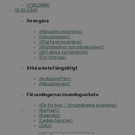
UTBILDNING
GE EN GÅVA
Ge en gåva
Månadens insamling
Gåvoshoppen
Starta en insamling
Högtidsgåvor och minnesgåvor
Att skriva testamente
För företag
Stöd arbetet långsiktigt
Kyrkoavgiften
Månadsgivare
Församlingarnas insamlingsarbete
Ge för livet – församlingens insamling
Kontakt
Kalender
Lediga tjänster
SAU