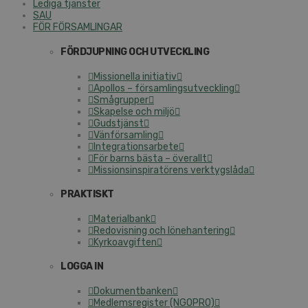
Lediga tjänster
SAU
FÖR FÖRSAMLINGAR
FÖRDJUPNING OCH UTVECKLING
Missionella initiativ
Apollos – församlingsutveckling
Smågrupper
Skapelse och miljö
Gudstjänst
Vänförsamling
Integrationsarbete
För barns bästa – överallt
Missionsinspiratörens verktygslåda
PRAKTISKT
Materialbank
Redovisning och lönehantering
Kyrkoavgiften
LOGGA IN
Dokumentbanken
Medlemsregister (NGOPRO)