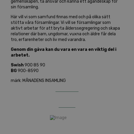
gemenskapen, ta ansvar och känna ett ägandeskap för
sin församling.
Här vill vi som samfund finnas med och på olika sätt
stötta våra församlingar. Vi vill se församlingar som
aktivt arbetar för att bryta ålderssegregering och skapa
relationer där barn, ungdomar, vuxna och äldre får dela
tro, erfarenheter och liv med varandra.
Genom din gåva kan du vara en vara en viktig del i
arbetet.
Swish
900 85 90
BG
900-8590
märk: MÅNADENS INSAMLING
GE EN GÅVA
LÄS MER