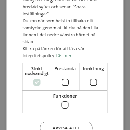
Församlingarnas insamlingsarbete
bredvid syftet och sedan ”Spara
inställningar”.
Ge för livet – församlingens insamling
Kontakt
Du kan när som helst ta tillbaka ditt
Kalender
samtycke genom att klicka på den lilla
Lediga tjänster
SAU
ikonen i det nedre vänstra hörnet på
sidan.
Klicka på länken för att läsa vår
GE EN GÅVA
integritetspolicy
Läs mer
OM OSS
OM ALLIANSMISSIONEN
Strikt
Prestanda
Inriktning
nödvändigt
Hitta församling
SAM 2033
Vår tro och vårt uppdrag
Vår organisation
Funktioner
Vår historia
Verksamhetsåret 2025
Årskonferensen
TRANSPARENS OCH ÖPPENHET
AVVISA ALLT
Vårt miljöarbete