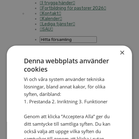
I trygga händer
Fortbildning för pastorer 2026
Kontakt
Kalender
Lediga tjänster
SAU
UTBILDNING
×
GE EN GÅVA
Denna webbplats använder
Ge en gåva
cookies
Månadens insamling
Vi och våra system använder tekniska
Gåvoshoppen
lösningar, bland annat kakor, för olika
Starta en insamling
Högtidsgåvor och minnesgåvor
syften, däribland:
Att skriva testamente
1. Prestanda 2. Inriktning 3. Funktioner
För företag
Stöd arbetet långsiktigt
Genom att klicka ”Acceptera Alla” ger du
ditt samtycke till samtliga syften. Du kan
Kyrkoavgiften
också välja att uppge vilka syften du
Månadsgivare
samtycker till genom att klicka i rutan