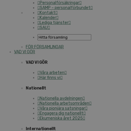
Personalförsäkringar
SAMP – personalförbundet
Kontakt
Kalender
Lediga tjänster
SAU
FÖR FÖRSAMLINGAR
VAD VI GÖR
VAD VI GÖR
Våra arbeten
Här finns vi
Nationellt
Nationella avdelningen
Nationella arbetsområden
Våra pionjära satsningar
Engagera dig nationellt
Ekumeniska året 2025
Internationellt