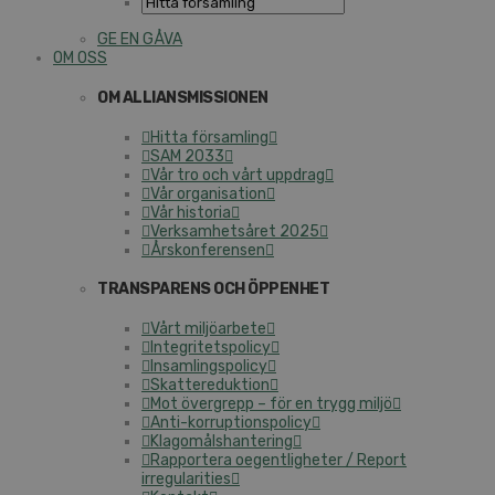
GE EN GÅVA
OM OSS
OM ALLIANSMISSIONEN
Hitta församling
SAM 2033
Vår tro och vårt uppdrag
Vår organisation
Vår historia
Verksamhetsåret 2025
Årskonferensen
TRANSPARENS OCH ÖPPENHET
Vårt miljöarbete
Integritetspolicy
Insamlingspolicy
Skattereduktion
Mot övergrepp – för en trygg miljö
Anti-korruptionspolicy
Klagomålshantering
Rapportera oegentligheter / Report
irregularities