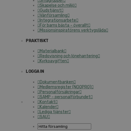
Smågrupper
Skapelse och miljö
Gudstjänst
Vänförsamling
Integrationsarbete
För barns bästa – överallt
Missionsinspiratörens verktygslåda
PRAKTISKT
Materialbank
Redovisning och lönehantering
Kyrkoavgiften
LOGGA IN
Dokumentbanken
Medlemsregister (NGOPRO)
Personalförsäkringar
SAMP – personalförbundet
Kontakt
Kalender
Lediga tjänster
SAU