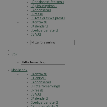
Pensionsstiftelsen
Sjukhuskyrkan
Annonsera
Press
SAM:s grafiska profil
Kontakt
Kalender
Lediga tjänster
SAU
Sök
Mobile box
Kontakt
Tidning
Annonsera
Hitta församling
Press
SAU
Kalender
Lediga tjänster
Sommargårdar