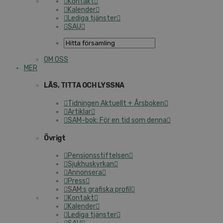
Kontakt
Kalender
Lediga tjänster
SAU
OM OSS
MER
LÄS, TITTA OCH LYSSNA
Tidningen Aktuellt + Årsboken
Artiklar
SAM-bok: För en tid som denna
Övrigt
Pensionsstiftelsen
Sjukhuskyrkan
Annonsera
Press
SAM:s grafiska profil
Kontakt
Kalender
Lediga tjänster