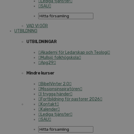
Lediga tjänster
SAU
VAD VI GÖR
UTBILDNING
UTBILDNINGAR
Akademi för Ledarskap och Teologi
Mullsjö folkhögskola
Apg29
Mindre kurser
BibelVinter 2.0
Missionsinspiratören
I trygga händer
Fortbildning för pastorer 2026
Kontakt
Kalender
Lediga tjänster
SAU