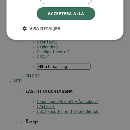
Integritetspolicy
Insamlingspolicy
Skattereduktion
ACCEPTERA ALLA
Mot övergrepp – för en trygg miljö
Anti-korruptionspolicy
Klagomålshantering
VISA DETALJER
Rapportera oegentligheter / Report
irregularities
Kontakt
Kalender
Lediga tjänster
SAU
OM OSS
MER
LÄS, TITTA OCH LYSSNA
Tidningen Aktuellt + Årsboken
Artiklar
SAM-bok: För en tid som denna
Övrigt