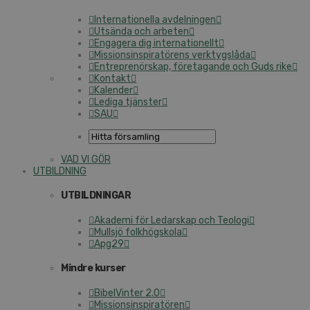
Internationella avdelningen
Utsända och arbeten
Engagera dig internationellt
Missionsinspiratörens verktygslåda
Entreprenörskap, företagande och Guds rike
Kontakt
Kalender
Lediga tjänster
SAU
VAD VI GÖR
UTBILDNING
UTBILDNINGAR
Akademi för Ledarskap och Teologi
Mullsjö folkhögskola
Apg29
Mindre kurser
BibelVinter 2.0
Missionsinspiratören