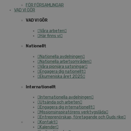
FÖR FÖRSAMLINGAR
VAD VI GÖR
VAD VI GÖR
Våra arbeten
Här finns vi
Nationellt
Nationella avdelningen
Nationella arbetsområden
Våra pionjära satsningar
Engagera dig nationellt
Ekumeniska året 2025
Internationellt
Internationella avdelningen
Utsända och arbeten
Engagera dig internationellt
Missionsinspiratörens verktygslåda
Entreprenörskap, företagande och Guds rike
Kontakt
Kalender