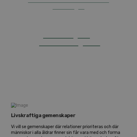
Sök ekonomiskt stöd för era
satsningar
Församlings­helg
på Gullbranna­gården
Livskraftiga gemenskaper
Vi vill se gemenskaper där relationer prioriteras och där
människor i alla åldrar finner sin får vara med och forma