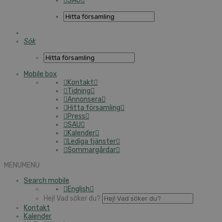
SAU
Sök
Mobile box
Kontakt
Tidning
Annonsera
Hitta församling
Press
SAU
Kalender
Lediga tjänster
Sommargårdar
MENU
MENU
Search mobile
English
Hej! Vad söker du?
Kontakt
Kalender