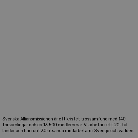
Vi vill tillsammans ta emot, formas av
och gestalta Jesus Kristus i världen.
Svenska Alliansmissionen är ett kristet trossamfund med 140
församlingar och ca 13 500 medlemmar. Vi arbetar i ett 20-tal
länder och har runt 30 utsända medarbetare i Sverige och världen.