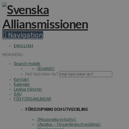
Navigation
ENGLISH
MENU
MENU
Search mobile
English
Hej! Vad söker du?
Kontakt
Kalender
Lediga tjänster
SAU
FÖR FÖRSAMLINGAR
FÖRDJUPNING OCH UTVECKLING
Missionella initiativ
Apollos – församlingsutveckling