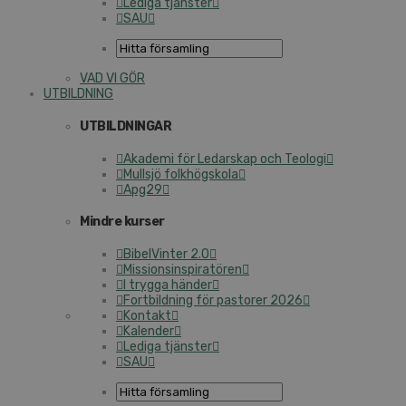
Lediga tjänster
SAU
VAD VI GÖR
UTBILDNING
UTBILDNINGAR
Akademi för Ledarskap och Teologi
Mullsjö folkhögskola
Apg29
Mindre kurser
BibelVinter 2.0
Missionsinspiratören
I trygga händer
Fortbildning för pastorer 2026
Kontakt
Kalender
Lediga tjänster
SAU