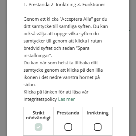
1. Prestanda 2. Inriktning 3. Funktioner
Internationella avdelningen
Utsända och arbeten
Genom att klicka ”Acceptera Alla” ger du
Engagera dig internationellt
Missionsinspiratörens verktygslåda
ditt samtycke till samtliga syften. Du kan
Entreprenörskap, företagande och Guds rike
också välja att uppge vilka syften du
Kontakt
Kalender
samtycker till genom att klicka i rutan
Lediga tjänster
bredvid syftet och sedan ”Spara
SAU
inställningar”.
Du kan när som helst ta tillbaka ditt
samtycke genom att klicka på den lilla
VAD VI GÖR
UTBILDNING
ikonen i det nedre vänstra hörnet på
sidan.
UTBILDNINGAR
Klicka på länken för att läsa vår
Akademi för Ledarskap och Teologi
integritetspolicy
Läs mer
Mullsjö folkhögskola
Apg29
Strikt
Prestanda
Inriktning
nödvändigt
Mindre kurser
BibelVinter 2.0
Missionsinspiratören