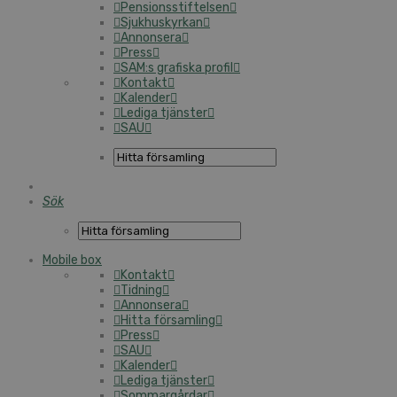
Pensionsstiftelsen
Sjukhuskyrkan
Annonsera
Press
SAM:s grafiska profil
Kontakt
Kalender
Lediga tjänster
SAU
Sök
Mobile box
Kontakt
Tidning
Annonsera
Hitta församling
Press
SAU
Kalender
Lediga tjänster
Sommargårdar