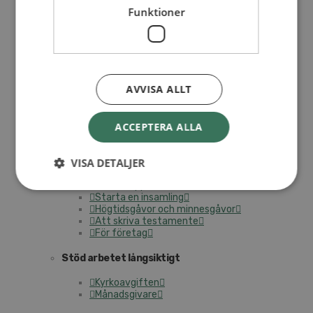
I trygga händer
Funktioner
Fortbildning för pastorer 2026
Kontakt
Kalender
Lediga tjänster
SAU
AVVISA ALLT
UTBILDNING
GE EN GÅVA
ACCEPTERA ALLA
Ge en gåva
VISA DETALJER
Månadens insamling
Gåvoshoppen
Starta en insamling
Högtidsgåvor och minnesgåvor
Att skriva testamente
För företag
Stöd arbetet långsiktigt
Kyrkoavgiften
Månadsgivare