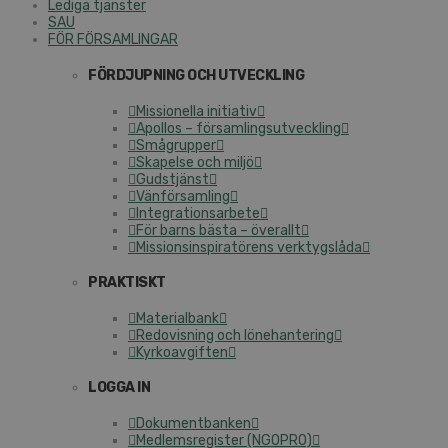
Lediga tjänster
SAU
FÖR FÖRSAMLINGAR
FÖRDJUPNING OCH UTVECKLING
Missionella initiativ
Apollos – församlingsutveckling
Smågrupper
Skapelse och miljö
Gudstjänst
Vänförsamling
Integrationsarbete
För barns bästa – överallt
Missionsinspiratörens verktygslåda
PRAKTISKT
Materialbank
Redovisning och lönehantering
Kyrkoavgiften
LOGGA IN
Dokumentbanken
Medlemsregister (NGOPRO)