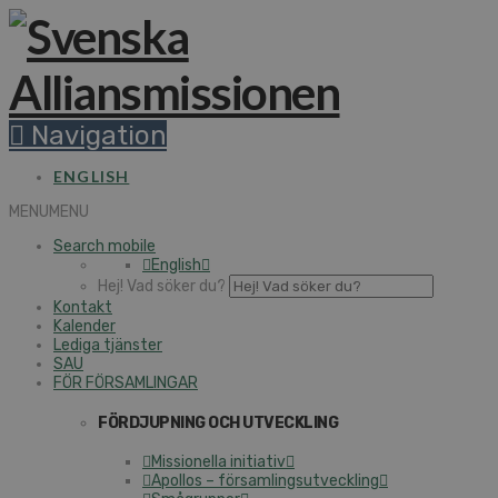
Navigation
ENGLISH
MENU
MENU
Search mobile
English
Hej! Vad söker du?
Kontakt
Kalender
Lediga tjänster
SAU
FÖR FÖRSAMLINGAR
FÖRDJUPNING OCH UTVECKLING
Missionella initiativ
Apollos – församlingsutveckling