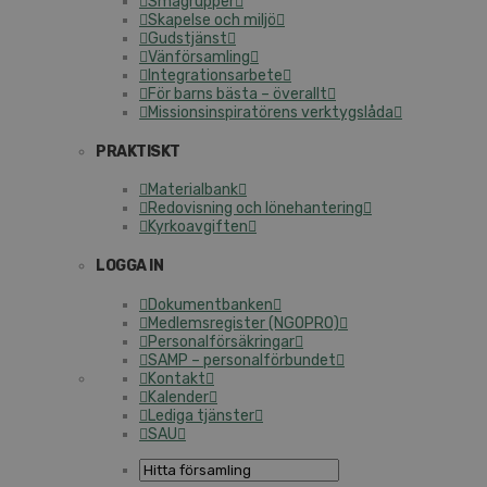
Smågrupper
Skapelse och miljö
Gudstjänst
Vänförsamling
Integrationsarbete
För barns bästa – överallt
Missionsinspiratörens verktygslåda
PRAKTISKT
Materialbank
Redovisning och lönehantering
Kyrkoavgiften
LOGGA IN
Dokumentbanken
Medlemsregister (NGOPRO)
Personalförsäkringar
SAMP – personalförbundet
Kontakt
Kalender
Lediga tjänster
SAU