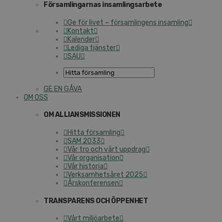
Församlingarnas insamlingsarbete
Ge för livet – församlingens insamling
Kontakt
Kalender
Lediga tjänster
SAU
GE EN GÅVA
OM OSS
OM ALLIANSMISSIONEN
Hitta församling
SAM 2033
Vår tro och vårt uppdrag
Vår organisation
Vår historia
Verksamhetsåret 2025
Årskonferensen
TRANSPARENS OCH ÖPPENHET
Vårt miljöarbete