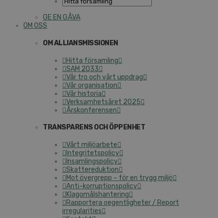
GE EN GÅVA
OM OSS
OM ALLIANSMISSIONEN
Hitta församling
SAM 2033
Vår tro och vårt uppdrag
Vår organisation
Vår historia
Verksamhetsåret 2025
Årskonferensen
TRANSPARENS OCH ÖPPENHET
Vårt miljöarbete
Integritetspolicy
Insamlingspolicy
Skattereduktion
Mot övergrepp – för en trygg miljö
Anti-korruptionspolicy
Klagomålshantering
Rapportera oegentligheter / Report
irregularities