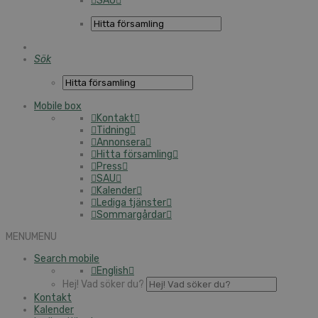
SAU
Sök
Mobile box
Kontakt
Tidning
Annonsera
Hitta församling
Press
SAU
Kalender
Lediga tjänster
Sommargårdar
MENU
MENU
Search mobile
English
Hej! Vad söker du?
Kontakt
Kalender