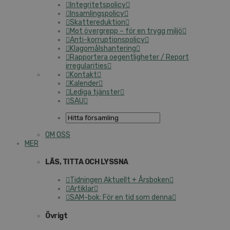
Integritetspolicy
Insamlingspolicy
Skattereduktion
Mot övergrepp – för en trygg miljö
Anti-korruptionspolicy
Klagomålshantering
Rapportera oegentligheter / Report
irregularities
Kontakt
Kalender
Lediga tjänster
SAU
OM OSS
MER
LÄS, TITTA OCH LYSSNA
Tidningen Aktuellt + Årsboken
Artiklar
SAM-bok: För en tid som denna
Övrigt