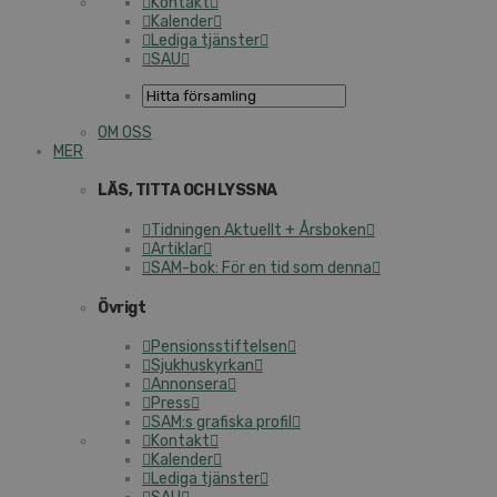
Kontakt
Kalender
Lediga tjänster
SAU
OM OSS
MER
LÄS, TITTA OCH LYSSNA
Tidningen Aktuellt + Årsboken
Artiklar
SAM-bok: För en tid som denna
Övrigt
Pensionsstiftelsen
Sjukhuskyrkan
Annonsera
Press
SAM:s grafiska profil
Kontakt
Kalender
Lediga tjänster