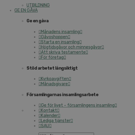
UTBILDNING
GE EN GÅVA
Ge en gåva
Månadens insamling
Gåvoshoppen
Starta en insamling
Högtidsgåvor och minnesgåvor
Att skriva testamente
För företag
Stöd arbetet långsiktigt
Kyrkoavgiften
Månadsgivare
Församlingarnas insamlingsarbete
Ge för livet – församlingens insamling
Kontakt
Kalender
Lediga tjänster
SAU