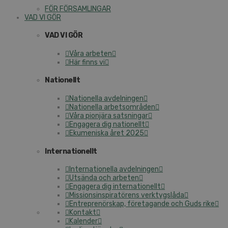
FÖR FÖRSAMLINGAR
VAD VI GÖR
VAD VI GÖR
Våra arbeten
Här finns vi
Nationellt
Nationella avdelningen
Nationella arbetsområden
Våra pionjära satsningar
Engagera dig nationellt
Ekumeniska året 2025
Internationellt
Internationella avdelningen
Utsända och arbeten
Engagera dig internationellt
Missionsinspiratörens verktygslåda
Entreprenörskap, företagande och Guds rike
Kontakt
Kalender