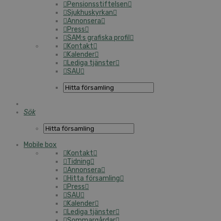
Pensionsstiftelsen
Sjukhuskyrkan
Annonsera
Press
SAM:s grafiska profil
Kontakt
Kalender
Lediga tjänster
SAU
Sök
Mobile box
Kontakt
Tidning
Annonsera
Hitta församling
Press
SAU
Kalender
Lediga tjänster
Sommargårdar