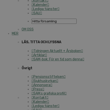
Kontakt
Kalender
Lediga tjänster
SAU
OM OSS
MER
LÄS, TITTA OCH LYSSNA
Tidningen Aktuellt + Årsboken
Artiklar
SAM-bok: För en tid som denna
Övrigt
Pensionsstiftelsen
Sjukhuskyrkan
Annonsera
Press
SAM:s grafiska profil
Kontakt
Kalender
Lediga tjänster