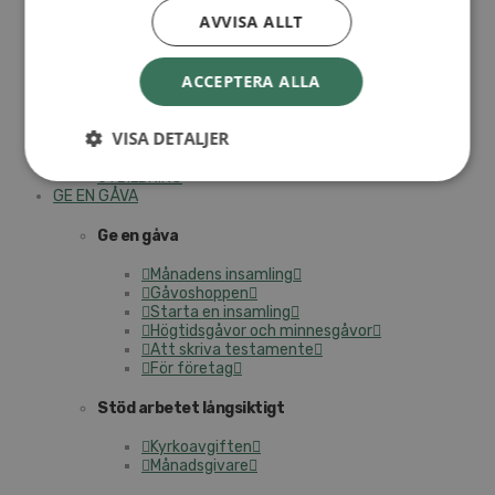
I trygga händer
AVVISA ALLT
Fortbildning för pastorer 2026
Kontakt
Kalender
ACCEPTERA ALLA
Lediga tjänster
SAU
VISA DETALJER
UTBILDNING
GE EN GÅVA
Ge en gåva
Månadens insamling
Gåvoshoppen
Starta en insamling
Högtidsgåvor och minnesgåvor
Att skriva testamente
För företag
Stöd arbetet långsiktigt
Kyrkoavgiften
Månadsgivare