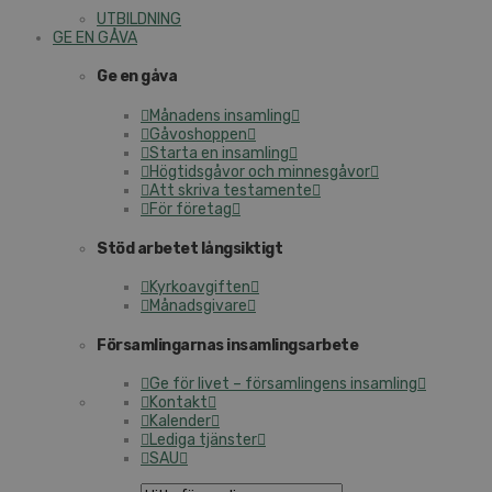
UTBILDNING
GE EN GÅVA
Ge en gåva
Månadens insamling
Gåvoshoppen
Starta en insamling
Högtidsgåvor och minnesgåvor
Att skriva testamente
För företag
Stöd arbetet långsiktigt
Kyrkoavgiften
Månadsgivare
Församlingarnas insamlingsarbete
Ge för livet – församlingens insamling
Kontakt
Kalender
Lediga tjänster
SAU