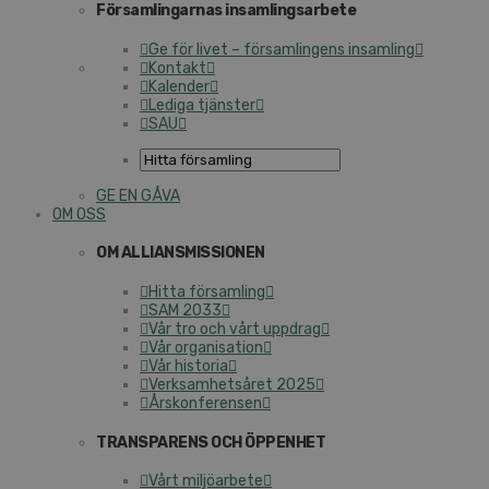
Församlingarnas insamlingsarbete
Ge för livet – församlingens insamling
Kontakt
Kalender
Lediga tjänster
SAU
GE EN GÅVA
OM OSS
OM ALLIANSMISSIONEN
Hitta församling
SAM 2033
Vår tro och vårt uppdrag
Vår organisation
Vår historia
Verksamhetsåret 2025
Årskonferensen
TRANSPARENS OCH ÖPPENHET
Vårt miljöarbete