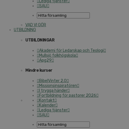
Lediga tjänster
SAU
VAD VI GÖR
UTBILDNING
UTBILDNINGAR
Akademi för Ledarskap och Teologi
Mullsjö folkhögskola
Apg29
Mindre kurser
BibelVinter 2.0
Missionsinspiratören
I trygga händer
Fortbildning för pastorer 2026
Kontakt
Kalender
Lediga tjänster
SAU