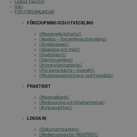
Lediga tjänster
SAU
FÖR FÖRSAMLINGAR
FÖRDJUPNING OCH UTVECKLING
Missionella initiativ
Apollos – församlingsutveckling
Smågrupper
Skapelse och miljö
Gudstjänst
Vänförsamling
Integrationsarbete
För barns bästa – överallt
Missionsinspiratörens verktygslåda
PRAKTISKT
Materialbank
Redovisning och lönehantering
Kyrkoavgiften
LOGGA IN
Dokumentbanken
Medlemsregister (NGOPRO)