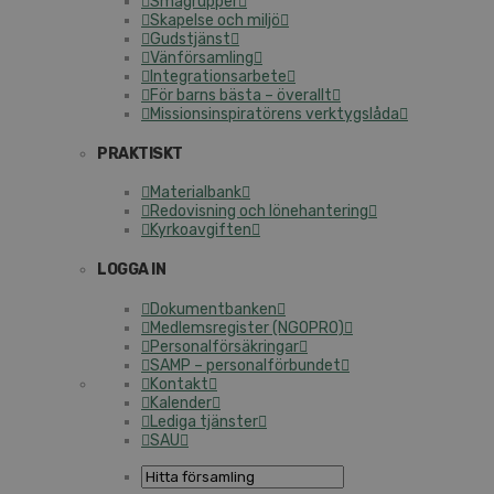
Smågrupper
Skapelse och miljö
Gudstjänst
Vänförsamling
Integrationsarbete
För barns bästa – överallt
Missionsinspiratörens verktygslåda
PRAKTISKT
Materialbank
Redovisning och lönehantering
Kyrkoavgiften
LOGGA IN
Dokumentbanken
Medlemsregister (NGOPRO)
Personalförsäkringar
SAMP – personalförbundet
Kontakt
Kalender
Lediga tjänster
SAU