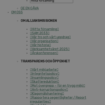
GE EN GÅVA
OM OSS
OM ALLIANSMISSIONEN
Hitta församling
SAM 2033
Vår tro och vårt uppdrag
Vår organisation
Vår historia
Verksamhetsåret 2025
Årskonferensen
TRANSPARENS OCH ÖPPENHET
Vårt miljöarbete
Integritetspolicy
Insamlingspolicy
Skattereduktion
Mot övergrepp – för en trygg miljö
Anti-korruptionspolicy
Klagomålshantering
Rapportera oegentligheter / Report
irregularities