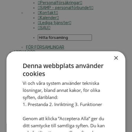
Personalförsäkringar
SAMP – personalförbundet
Kontakt
Kalender
Lediga tjänster
SAU
FÖR FÖRSAMLINGAR
VAD VI GÖR
×
VAD VI GÖR
Denna webbplats använder
cookies
Våra arbeten
Här finns vi
Vi och våra system använder tekniska
Nationellt
lösningar, bland annat kakor, för olika
syften, däribland:
Nationella avdelningen
1. Prestanda 2. Inriktning 3. Funktioner
Nationella arbetsområden
Våra pionjära satsningar
Engagera dig nationellt
Genom att klicka ”Acceptera Alla” ger du
Ekumeniska året 2025
ditt samtycke till samtliga syften. Du kan
Internationellt