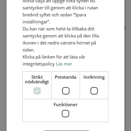
också välja att uppge vilka syften du
samtycker till genom att klicka i rutan
Internationella avdelningen
Utsända och arbeten
bredvid syftet och sedan ”Spara
Engagera dig internationellt
inställningar”.
Missionsinspiratörens verktygslåda
Du kan när som helst ta tillbaka ditt
Entreprenörskap, företagande och Guds rike
Kontakt
samtycke genom att klicka på den lilla
Kalender
ikonen i det nedre vänstra hörnet på
Lediga tjänster
SAU
sidan.
Klicka på länken för att läsa vår
integritetspolicy
Läs mer
VAD VI GÖR
UTBILDNING
Strikt
Prestanda
Inriktning
nödvändigt
UTBILDNINGAR
Akademi för Ledarskap och Teologi
Mullsjö folkhögskola
Apg29
Funktioner
Mindre kurser
BibelVinter 2.0
Missionsinspiratören