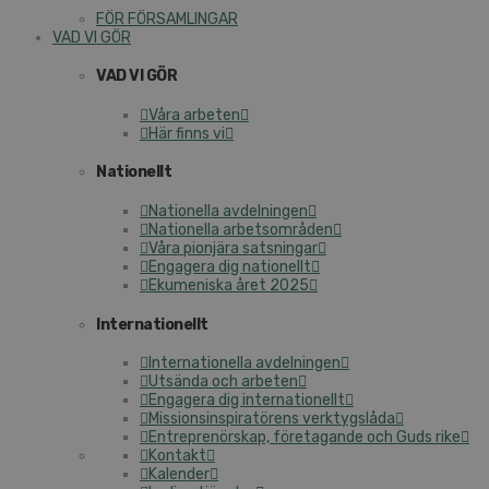
FÖR FÖRSAMLINGAR
VAD VI GÖR
VAD VI GÖR
Våra arbeten
Här finns vi
Nationellt
Nationella avdelningen
Nationella arbetsområden
Våra pionjära satsningar
Engagera dig nationellt
Ekumeniska året 2025
Internationellt
Internationella avdelningen
Utsända och arbeten
Engagera dig internationellt
Missionsinspiratörens verktygslåda
Entreprenörskap, företagande och Guds rike
Kontakt
Kalender