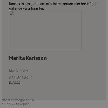
Kontakta oss gärna om ni är intresserade eller har frågor
gällande våra tjänster.
Marita Karlsson
Ekonomichef
073-507 69 11
e-post
Västra Storgatan 14
553 15 Jönköping