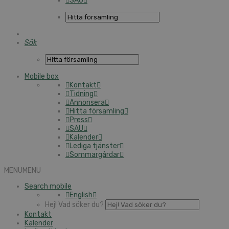
SAU
Sök
Mobile box
Kontakt
Tidning
Annonsera
Hitta församling
Press
SAU
Kalender
Lediga tjänster
Sommargårdar
MENU
MENU
Search mobile
English
Hej! Vad söker du?
Kontakt
Kalender