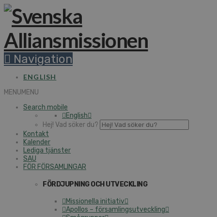
Navigation
ENGLISH
MENU
MENU
Search mobile
English
Hej! Vad söker du?
Kontakt
Kalender
Lediga tjänster
SAU
FÖR FÖRSAMLINGAR
FÖRDJUPNING OCH UTVECKLING
Missionella initiativ
Apollos – församlingsutveckling