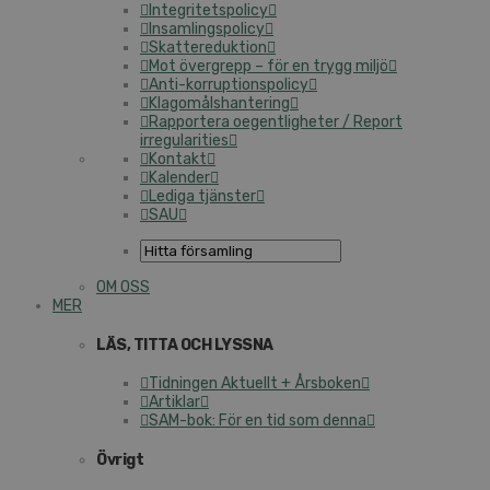
Integritetspolicy
Insamlingspolicy
Skattereduktion
Mot övergrepp – för en trygg miljö
Anti-korruptionspolicy
Klagomålshantering
Rapportera oegentligheter / Report
irregularities
Kontakt
Kalender
Lediga tjänster
SAU
OM OSS
MER
LÄS, TITTA OCH LYSSNA
Tidningen Aktuellt + Årsboken
Artiklar
SAM-bok: För en tid som denna
Övrigt