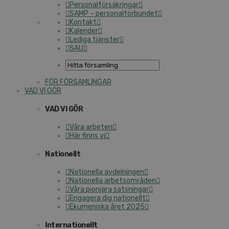
Personalförsäkringar
SAMP – personalförbundet
Kontakt
Kalender
Lediga tjänster
SAU
FÖR FÖRSAMLINGAR
VAD VI GÖR
VAD VI GÖR
Våra arbeten
Här finns vi
Nationellt
Nationella avdelningen
Nationella arbetsområden
Våra pionjära satsningar
Engagera dig nationellt
Ekumeniska året 2025
Internationellt