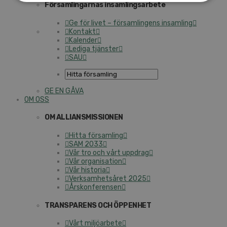
Församlingarnas insamlingsarbete
Ge för livet – församlingens insamling
Kontakt
Kalender
Lediga tjänster
SAU
GE EN GÅVA
OM OSS
OM ALLIANSMISSIONEN
Hitta församling
SAM 2033
Vår tro och vårt uppdrag
Vår organisation
Vår historia
Verksamhetsåret 2025
Årskonferensen
TRANSPARENS OCH ÖPPENHET
Vårt miljöarbete