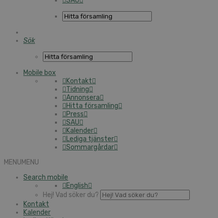
SAU
Sök
Mobile box
Kontakt
Tidning
Annonsera
Hitta församling
Press
SAU
Kalender
Lediga tjänster
Sommargårdar
MENU
MENU
Search mobile
English
Hej! Vad söker du?
Kontakt
Kalender