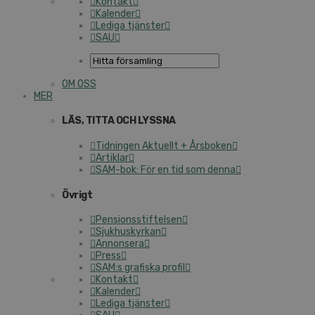
Kontakt
Kalender
Lediga tjänster
SAU
OM OSS
MER
LÄS, TITTA OCH LYSSNA
Tidningen Aktuellt + Årsboken
Artiklar
SAM-bok: För en tid som denna
Övrigt
Pensionsstiftelsen
Sjukhuskyrkan
Annonsera
Press
SAM:s grafiska profil
Kontakt
Kalender
Lediga tjänster