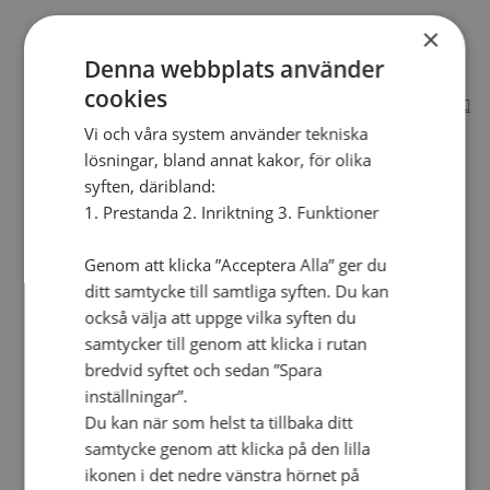
×
Internationella avdelningen
Utsända och arbeten
Denna webbplats använder
Engagera dig internationellt
Missionsinspiratörens verktygslåda
cookies
Entreprenörskap, företagande och Guds rike
Kontakt
Vi och våra system använder tekniska
Kalender
lösningar, bland annat kakor, för olika
Lediga tjänster
SAU
syften, däribland:
1. Prestanda 2. Inriktning 3. Funktioner
VAD VI GÖR
Genom att klicka ”Acceptera Alla” ger du
UTBILDNING
ditt samtycke till samtliga syften. Du kan
UTBILDNINGAR
också välja att uppge vilka syften du
samtycker till genom att klicka i rutan
Akademi för Ledarskap och Teologi
Mullsjö folkhögskola
bredvid syftet och sedan ”Spara
Apg29
inställningar”.
Du kan när som helst ta tillbaka ditt
Mindre kurser
samtycke genom att klicka på den lilla
BibelVinter 2.0
ikonen i det nedre vänstra hörnet på
Missionsinspiratören