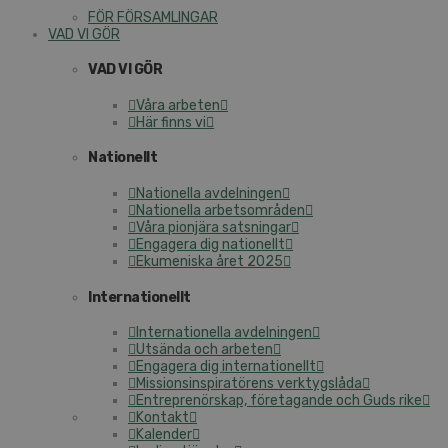
FÖR FÖRSAMLINGAR
VAD VI GÖR
VAD VI GÖR
Våra arbeten
Här finns vi
Nationellt
Nationella avdelningen
Nationella arbetsområden
Våra pionjära satsningar
Engagera dig nationellt
Ekumeniska året 2025
Internationellt
Internationella avdelningen
Utsända och arbeten
Engagera dig internationellt
Missionsinspiratörens verktygslåda
Entreprenörskap, företagande och Guds rike
Kontakt
Kalender