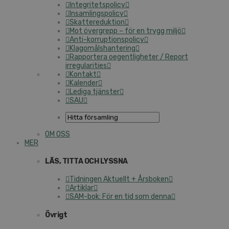
Integritetspolicy
Insamlingspolicy
Skattereduktion
Mot övergrepp – för en trygg miljö
Anti-korruptionspolicy
Klagomålshantering
Rapportera oegentligheter / Report
irregularities
Kontakt
Kalender
Lediga tjänster
SAU
OM OSS
MER
LÄS, TITTA OCH LYSSNA
Tidningen Aktuellt + Årsboken
Artiklar
SAM-bok: För en tid som denna
Övrigt