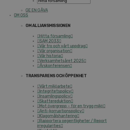
GE EN GÅVA
OM OSS
OM ALLIANSMISSIONEN
Hitta församling
SAM 2033
Vår tro och vårt uppdrag
Vår organisation
Vår historia
Verksamhetsåret 2025
Årskonferensen
TRANSPARENS OCH ÖPPENHET
Vårt miljöarbete
Integritetspolicy
Insamlingspolicy
Skattereduktion
Mot övergrepp – för en trygg miljö
Anti-korruptionspolicy
Klagomålshantering
Rapportera oegentligheter / Report
irregularities