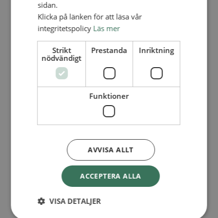
sidan.
I trygga händer
Fortbildning för pastorer 2026
Klicka på länken för att läsa vår
Kontakt
integritetspolicy
Läs mer
Kalender
Lediga tjänster
SAU
Strikt
Prestanda
Inriktning
nödvändigt
UTBILDNING
GE EN GÅVA
Funktioner
Ge en gåva
Månadens insamling
Gåvoshoppen
Starta en insamling
Högtidsgåvor och minnesgåvor
AVVISA ALLT
Att skriva testamente
För företag
ACCEPTERA ALLA
Stöd arbetet långsiktigt
Kyrkoavgiften
VISA DETALJER
Månadsgivare