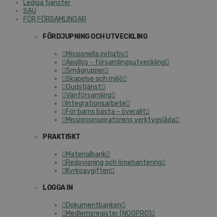
Lediga tjänster
SAU
FÖR FÖRSAMLINGAR
FÖRDJUPNING OCH UTVECKLING
Missionella initiativ
Apollos – församlingsutveckling
Smågrupper
Skapelse och miljö
Gudstjänst
Vänförsamling
Integrationsarbete
För barns bästa – överallt
Missionsinspiratörens verktygslåda
PRAKTISKT
Materialbank
Redovisning och lönehantering
Kyrkoavgiften
LOGGA IN
Dokumentbanken
Medlemsregister (NGOPRO)