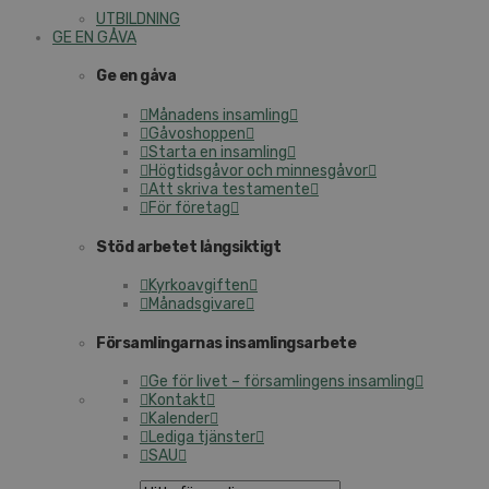
UTBILDNING
GE EN GÅVA
Ge en gåva
Månadens insamling
Gåvoshoppen
Starta en insamling
Högtidsgåvor och minnesgåvor
Att skriva testamente
För företag
Stöd arbetet långsiktigt
Kyrkoavgiften
Månadsgivare
Församlingarnas insamlingsarbete
Ge för livet – församlingens insamling
Kontakt
Kalender
Lediga tjänster
SAU