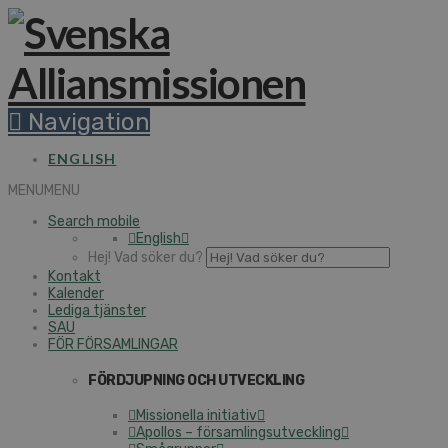
Navigation
ENGLISH
MENU
MENU
Search mobile
English
Hej! Vad söker du?
Kontakt
Kalender
Lediga tjänster
SAU
FÖR FÖRSAMLINGAR
FÖRDJUPNING OCH UTVECKLING
Missionella initiativ
Apollos – församlingsutveckling