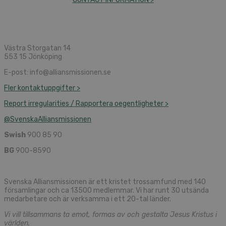
Västra Storgatan 14
553 15 Jönköping
E-post: info@alliansmissionen.se
Fler kontaktuppgifter >
Report irregularities / Rapportera oegentligheter >
@SvenskaAlliansmissionen
Swish
900 85 90
BG
900-8590
Svenska Alliansmissionen är ett kristet trossamfund med 140
församlingar och ca 13500 medlemmar. Vi har runt 30 utsända
medarbetare och är verksamma i ett 20-tal länder.
Vi vill tillsammans ta emot, formas av och gestalta Jesus Kristus i
världen.