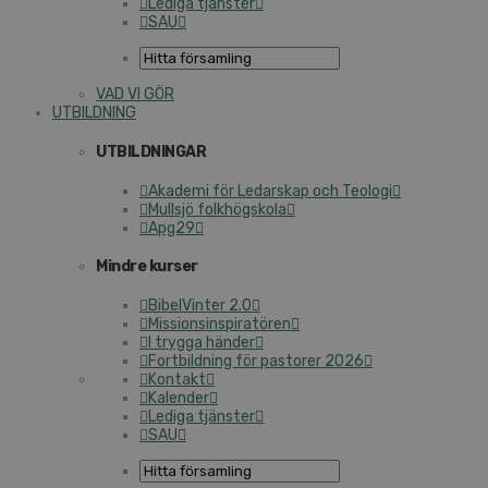
Lediga tjänster
SAU
VAD VI GÖR
UTBILDNING
UTBILDNINGAR
Akademi för Ledarskap och Teologi
Mullsjö folkhögskola
Apg29
Mindre kurser
BibelVinter 2.0
Missionsinspiratören
I trygga händer
Fortbildning för pastorer 2026
Kontakt
Kalender
Lediga tjänster
SAU