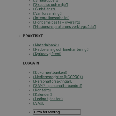
Smågrupper
Skapelse och miljö
Gudstjänst
Vänförsamling
Integrationsarbete
För barns bästa – överallt
Missionsinspiratörens verktygslåda
PRAKTISKT
Materialbank
Redovisning och lönehantering
Kyrkoavgiften
LOGGA IN
Dokumentbanken
Medlemsregister (NGOPRO)
Personalförsäkringar
SAMP – personalförbundet
Kontakt
Kalender
Lediga tjänster
SAU