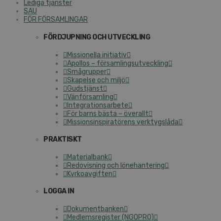
Lediga tjänster
SAU
FÖR FÖRSAMLINGAR
FÖRDJUPNING OCH UTVECKLING
Missionella initiativ
Apollos – församlingsutveckling
Smågrupper
Skapelse och miljö
Gudstjänst
Vänförsamling
Integrationsarbete
För barns bästa – överallt
Missionsinspiratörens verktygslåda
PRAKTISKT
Materialbank
Redovisning och lönehantering
Kyrkoavgiften
LOGGA IN
Dokumentbanken
Medlemsregister (NGOPRO)