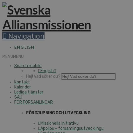
Navigation
ENGLISH
MENU
MENU
Search mobile
English
Hej! Vad söker du?
Kontakt
Kalender
Lediga tjänster
SAU
FÖR FÖRSAMLINGAR
FÖRDJUPNING OCH UTVECKLING
Missionella initiativ
Apollos – församlingsutveckling