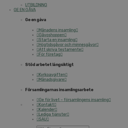
UTBILDNING
GE EN GÅVA
Ge en gåva
Månadens insamling
Gåvoshoppen
Starta en insamling
Högtidsgåvor och minnesgåvor
Att skriva testamente
För företag
Stöd arbetet långsiktigt
Kyrkoavgiften
Månadsgivare
Församlingarnas insamlingsarbete
Ge för livet – församlingens insamling
Kontakt
Kalender
Lediga tjänster
SAU