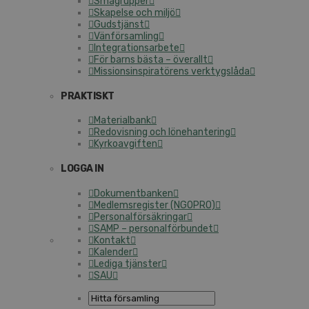
Smågrupper
Skapelse och miljö
Gudstjänst
Vänförsamling
Integrationsarbete
För barns bästa – överallt
Missionsinspiratörens verktygslåda
PRAKTISKT
Materialbank
Redovisning och lönehantering
Kyrkoavgiften
LOGGA IN
Dokumentbanken
Medlemsregister (NGOPRO)
Personalförsäkringar
SAMP – personalförbundet
Kontakt
Kalender
Lediga tjänster
SAU