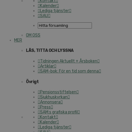
Kontakt
Kalender
Lediga tjänster
SAU
OM OSS
MER
LÄS, TITTA OCH LYSSNA
Tidningen Aktuellt + Årsboken
Artiklar
SAM-bok: För en tid som denna
Övrigt
Pensionsstiftelsen
Sjukhuskyrkan
Annonsera
Press
SAM:s grafiska profil
Kontakt
Kalender
Lediga tjänster