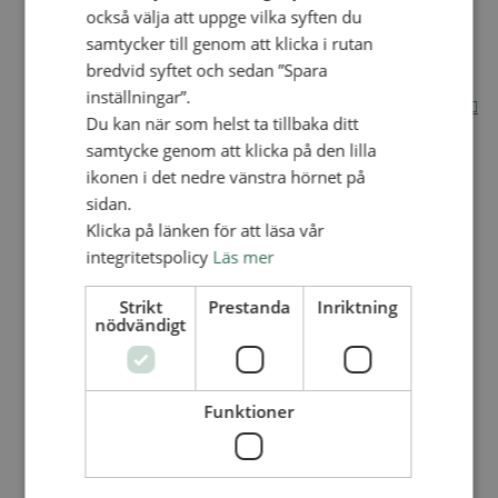
också välja att uppge vilka syften du
Internationella avdelningen
samtycker till genom att klicka i rutan
Utsända och arbeten
bredvid syftet och sedan ”Spara
Engagera dig internationellt
Missionsinspiratörens verktygslåda
inställningar”.
Entreprenörskap, företagande och Guds rike
Du kan när som helst ta tillbaka ditt
Kontakt
Kalender
samtycke genom att klicka på den lilla
Lediga tjänster
ikonen i det nedre vänstra hörnet på
SAU
sidan.
Klicka på länken för att läsa vår
integritetspolicy
Läs mer
VAD VI GÖR
UTBILDNING
Strikt
Prestanda
Inriktning
UTBILDNINGAR
nödvändigt
Akademi för Ledarskap och Teologi
Mullsjö folkhögskola
Apg29
Funktioner
Mindre kurser
BibelVinter 2.0
Missionsinspiratören