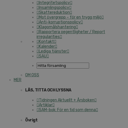
Integritetspolicy
Insamlingspolicy
Skattereduktion
Mot övergrepp – för en trygg miljö
Anti-korruptionspolicy
Klagomålshantering
Rapportera oegentligheter / Report
irregularities
Kontakt
Kalender
Lediga tjänster
SAU
OM OSS
MER
LÄS, TITTA OCH LYSSNA
Tidningen Aktuellt + Årsboken
Artiklar
SAM-bok: För en tid som denna
Övrigt