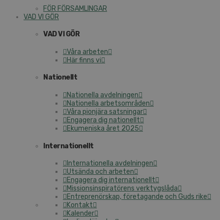
FÖR FÖRSAMLINGAR
VAD VI GÖR
VAD VI GÖR
Våra arbeten
Här finns vi
Nationellt
Nationella avdelningen
Nationella arbetsområden
Våra pionjära satsningar
Engagera dig nationellt
Ekumeniska året 2025
Internationellt
Internationella avdelningen
Utsända och arbeten
Engagera dig internationellt
Missionsinspiratörens verktygslåda
Entreprenörskap, företagande och Guds rike
Kontakt
Kalender