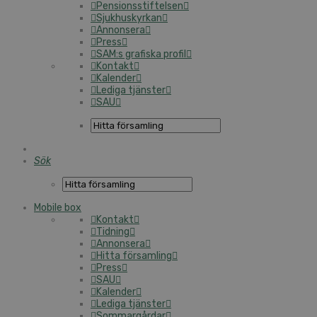
Pensionsstiftelsen
Sjukhuskyrkan
Annonsera
Press
SAM:s grafiska profil
Kontakt
Kalender
Lediga tjänster
SAU
Sök
Mobile box
Kontakt
Tidning
Annonsera
Hitta församling
Press
SAU
Kalender
Lediga tjänster
Sommargårdar