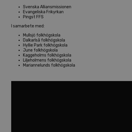
Svenska Alliansmissionen
Evangeliska Frikyrkan
Pingst FFS
I samarbete med:
Mullsjö folkhögskola
Dalkarlså folkhögskola
Hyllie Park folkhögskola
June folkhögskola
Kaggeholms folkhögskola
Liljeholmens folkhögskola
Mariannelunds folkhögskola