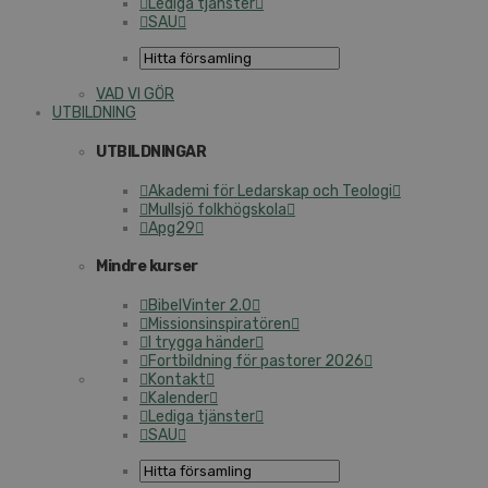
Lediga tjänster
SAU
VAD VI GÖR
UTBILDNING
UTBILDNINGAR
Akademi för Ledarskap och Teologi
Mullsjö folkhögskola
Apg29
Mindre kurser
BibelVinter 2.0
Missionsinspiratören
I trygga händer
Fortbildning för pastorer 2026
Kontakt
Kalender
Lediga tjänster
SAU