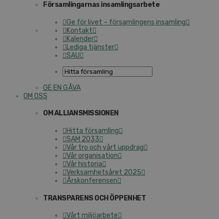
Församlingarnas insamlingsarbete
Ge för livet – församlingens insamling
Kontakt
Kalender
Lediga tjänster
SAU
GE EN GÅVA
OM OSS
OM ALLIANSMISSIONEN
Hitta församling
SAM 2033
Vår tro och vårt uppdrag
Vår organisation
Vår historia
Verksamhetsåret 2025
Årskonferensen
TRANSPARENS OCH ÖPPENHET
Vårt miljöarbete