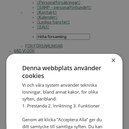
Personalförsäkringar
SAMP – personalförbundet
Kontakt
Kalender
Lediga tjänster
SAU
FÖR FÖRSAMLINGAR
VAD VI GÖR
×
VAD VI GÖR
Denna webbplats använder
Våra arbeten
cookies
Här finns vi
Vi och våra system använder tekniska
Nationellt
lösningar, bland annat kakor, för olika
Nationella avdelningen
syften, däribland:
Nationella arbetsområden
1. Prestanda 2. Inriktning 3. Funktioner
Våra pionjära satsningar
Engagera dig nationellt
Ekumeniska året 2025
Genom att klicka ”Acceptera Alla” ger du
ditt samtycke till samtliga syften. Du kan
Internationellt