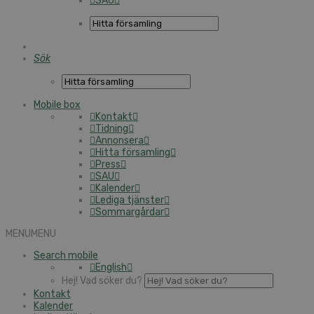
SAU
Sök
Mobile box
Kontakt
Tidning
Annonsera
Hitta församling
Press
SAU
Kalender
Lediga tjänster
Sommargårdar
MENU
MENU
Search mobile
English
Hej! Vad söker du?
Kontakt
Kalender