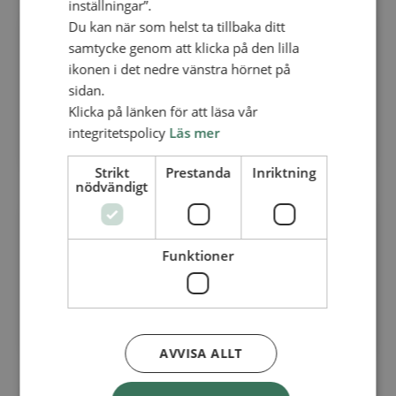
inställningar”.
Du kan när som helst ta tillbaka ditt
3 dec 2025
samtycke genom att klicka på den lilla
– Församlingar
ikonen i det nedre vänstra hörnet på
LOTTAS LÄNGTAN BLEV ETT
sidan.
LIVSUPPDRAG
Klicka på länken för att läsa vår
integritetspolicy
Läs mer
Läs mer
Strikt
Prestanda
Inriktning
nödvändigt
18 nov 2025
– Internationellt arbete
Funktioner
HÄR SKER FÖRÄNDRINGEN
FÖR ROMSKA BARN
Läs mer
AVVISA ALLT