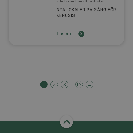
– Internationellt arbete
NYA LOKALER PÅ GÅNG FÖR
KENOSIS
Läs mer
1
2
3
...
17
→