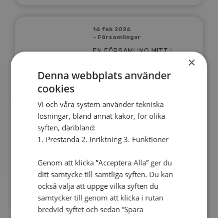
16 feb 2026
– Församlingar
EN FÖRSAMLING MITT I
×
VERKLIGHETEN
Denna webbplats använder
cookies
Läs mer
Vi och våra system använder tekniska
lösningar, bland annat kakor, för olika
syften, däribland:
30 jan 2026
1. Prestanda 2. Inriktning 3. Funktioner
– Utbildning
ALT FÖRNYAR FÖR
Genom att klicka ”Acceptera Alla” ger du
FRAMTIDEN
ditt samtycke till samtliga syften. Du kan
också välja att uppge vilka syften du
Läs mer
samtycker till genom att klicka i rutan
bredvid syftet och sedan ”Spara