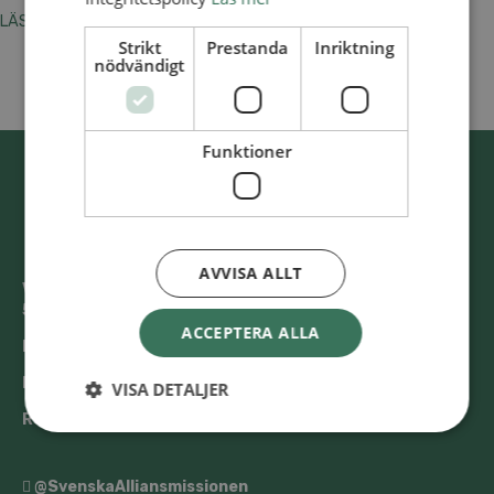
LÄS OM SAM:S HISTORIA (PDF) >
Strikt
Prestanda
Inriktning
nödvändigt
Funktioner
AVVISA ALLT
Västra Storgatan 14
553 15 Jönköping
ACCEPTERA ALLA
E-post: info@alliansmissionen.se
Fler kontaktuppgifter >
VISA DETALJER
Report irregularities / Rapportera oegentligheter >
@SvenskaAlliansmissionen