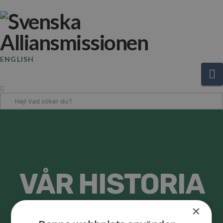
ENGLISH
N
Hej!
Vad
söker
du?
VÅR HISTORIA
×