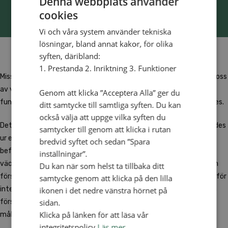
Denna webbplats använder
cookies
Vi och våra system använder tekniska
lösningar, bland annat kakor, för olika
syften, däribland:
1. Prestanda 2. Inriktning 3. Funktioner
Mission är våra rötter, vår identitet och vår framtid. Att dela med oss
av vad vi tror på, både lokalt och globalt, är ett av våra tydligaste
Genom att klicka ”Acceptera Alla” ger du
fundament, och har varit så ända sedan vår organisation grundades.
ditt samtycke till samtliga syften. Du kan
också välja att uppge vilka syften du
Det som idag är frikyrkosamfundet Svenska Alliansmissionen föddes
samtycker till genom att klicka i rutan
ur en folkväckelse i Småland, i mitten av 1800-talet då Sverige
bredvid syftet och sedan ”Spara
befann sig då i en djup social och moralisk kris. Arvet från den
inställningar”.
väckelsen lever vidare idag, bland annat genom evangelisation och
Du kan när som helst ta tillbaka ditt
församlingsplantering i Sverige. Vi drivs av ett stort engagemang för
samtycke genom att klicka på den lilla
internationellt missionsarbete, både socialt och evangelikalt. Våra
ikonen i det nedre vänstra hörnet på
sidan.
församlingar får de flesta nya medlemmarna genom ett
Klicka på länken för att läsa vår
målmedvetet och Jesus-centrerat ungdomsarbete.
integritetspolicy
Läs mer