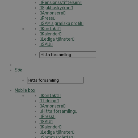
Pensionsstiftelsen
Sjukhuskyrkan
Annonsera
Press
SAM:s grafiska profil
Kontakt
Kalender
Lediga tjänster
SAU
Sök
Mobile box
Kontakt
Tidning
Annonsera
Hitta församling
Press
SAU
Kalender
Lediga tjänster
Sommargårdar