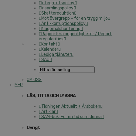
Integritetspolicy
Insamlingspolicy
Skattereduktion
Mot övergrepp – för en trygg miljö
Anti-korruptionspolicy
Klagomålshantering
Rapportera oegentligheter / Report
irregularities
Kontakt
Kalender
Lediga tjänster
SAU
OM OSS
MER
LÄS, TITTA OCH LYSSNA
Tidningen Aktuellt + Årsboken
Artiklar
SAM-bok: För en tid som denna
Övrigt