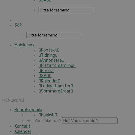
SAU
Sök
Mobile box
Kontakt
Tidning
Annonsera
Hitta församling
Press
SAU
Kalender
Lediga tjänster
Sommargårdar
MENU
MENU
Search mobile
English
Hej! Vad söker du?
Kontakt
Kalender