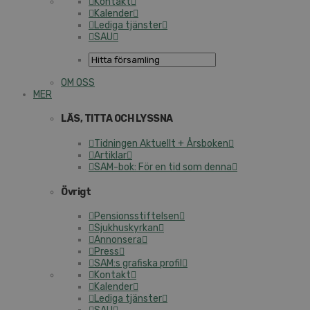
Kontakt
Kalender
Lediga tjänster
SAU
OM OSS
MER
LÄS, TITTA OCH LYSSNA
Tidningen Aktuellt + Årsboken
Artiklar
SAM-bok: För en tid som denna
Övrigt
Pensionsstiftelsen
Sjukhuskyrkan
Annonsera
Press
SAM:s grafiska profil
Kontakt
Kalender
Lediga tjänster