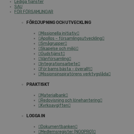
Lediga tjänster
SAU
FÖR FÖRSAMLINGAR
FÖRDJUPNING OCH UTVECKLING
Missionella initiativ
Apollos – församlingsutveckling
Smågrupper
Skapelse och miljö
Gudstjänst
Vänförsamling
Integrationsarbete
För barns bästa – överallt
Missionsinspiratörens verktygslåda
PRAKTISKT
Materialbank
Redovisning och lönehantering
Kyrkoavgiften
LOGGA IN
Dokumentbanken
Medlemsregister (NGOPRO)