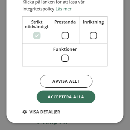
Klicka på länken för att läsa vår
I trygga händer
Fortbildning för pastorer 2026
integritetspolicy
Läs mer
Kontakt
Kalender
Strikt
Prestanda
Inriktning
Lediga tjänster
nödvändigt
SAU
UTBILDNING
Funktioner
GE EN GÅVA
Ge en gåva
Månadens insamling
Gåvoshoppen
AVVISA ALLT
Starta en insamling
Högtidsgåvor och minnesgåvor
Att skriva testamente
ACCEPTERA ALLA
För företag
Stöd arbetet långsiktigt
VISA DETALJER
Kyrkoavgiften
Månadsgivare