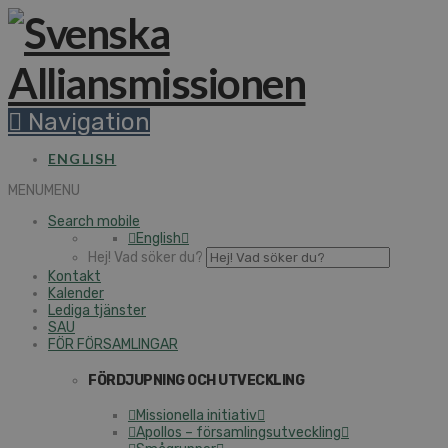
Navigation
ENGLISH
MENU
MENU
Search mobile
English
Hej! Vad söker du?
Kontakt
Kalender
Lediga tjänster
SAU
FÖR FÖRSAMLINGAR
FÖRDJUPNING OCH UTVECKLING
Missionella initiativ
Apollos – församlingsutveckling