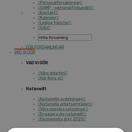
Personalförsäkringar
SAMP – personalförbundet
Kontakt
Kalender
Lediga tjänster
SAU
FÖR FÖRSAMLINGAR
VAD VI GÖR
VAD VI GÖR
Våra arbeten
Här finns vi
Nationellt
Nationella avdelningen
Nationella arbetsområden
Våra pionjära satsningar
Engagera dig nationellt
Ekumeniska året 2025
Internationellt