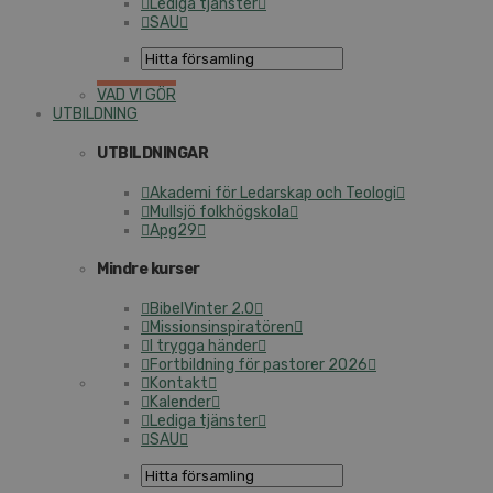
Lediga tjänster
SAU
VAD VI GÖR
UTBILDNING
UTBILDNINGAR
Akademi för Ledarskap och Teologi
Mullsjö folkhögskola
Apg29
Mindre kurser
BibelVinter 2.0
Missionsinspiratören
I trygga händer
Fortbildning för pastorer 2026
Kontakt
Kalender
Lediga tjänster
SAU