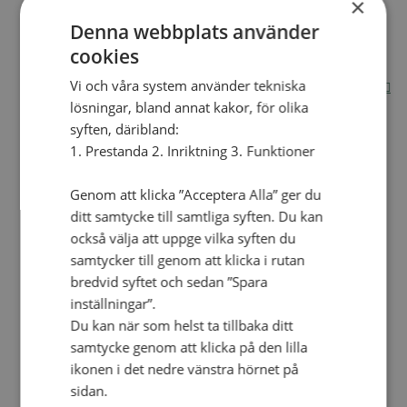
×
Internationella avdelningen
Denna webbplats använder
Utsända och arbeten
cookies
Engagera dig internationellt
Missionsinspiratörens verktygslåda
Vi och våra system använder tekniska
Entreprenörskap, företagande och Guds rike
Kontakt
lösningar, bland annat kakor, för olika
Kalender
syften, däribland:
Lediga tjänster
SAU
1. Prestanda 2. Inriktning 3. Funktioner
Genom att klicka ”Acceptera Alla” ger du
VAD VI GÖR
ditt samtycke till samtliga syften. Du kan
UTBILDNING
också välja att uppge vilka syften du
UTBILDNINGAR
samtycker till genom att klicka i rutan
bredvid syftet och sedan ”Spara
Akademi för Ledarskap och Teologi
inställningar”.
Mullsjö folkhögskola
Apg29
Du kan när som helst ta tillbaka ditt
samtycke genom att klicka på den lilla
Mindre kurser
ikonen i det nedre vänstra hörnet på
BibelVinter 2.0
sidan.
Missionsinspiratören