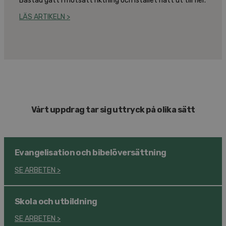
Båstad gått i motsatt riktning och istället nått ut till fler.
LÄS ARTIKELN >
Vårt uppdrag tar sig uttryck på olika sätt
Evangelisation och bibel­översättning
SE ARBETEN
>
Skola och utbildning
SE ARBETEN
>