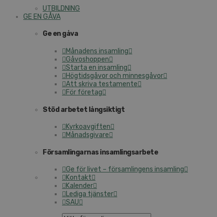
UTBILDNING
GE EN GÅVA
Ge en gåva
Månadens insamling
Gåvoshoppen
Starta en insamling
Högtidsgåvor och minnesgåvor
Att skriva testamente
För företag
Stöd arbetet långsiktigt
Kyrkoavgiften
Månadsgivare
Församlingarnas insamlingsarbete
Ge för livet – församlingens insamling
Kontakt
Kalender
Lediga tjänster
SAU