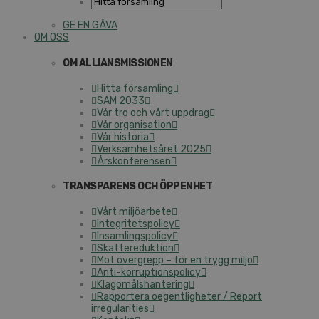
GE EN GÅVA
OM OSS
OM ALLIANSMISSIONEN
Hitta församling
SAM 2033
Vår tro och vårt uppdrag
Vår organisation
Vår historia
Verksamhetsåret 2025
Årskonferensen
TRANSPARENS OCH ÖPPENHET
Vårt miljöarbete
Integritetspolicy
Insamlingspolicy
Skattereduktion
Mot övergrepp – för en trygg miljö
Anti-korruptionspolicy
Klagomålshantering
Rapportera oegentligheter / Report
irregularities