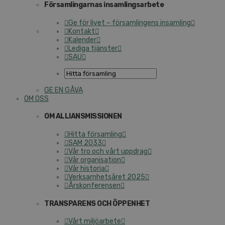
Församlingarnas insamlingsarbete
Ge för livet – församlingens insamling
Kontakt
Kalender
Lediga tjänster
SAU
GE EN GÅVA
OM OSS
OM ALLIANSMISSIONEN
Hitta församling
SAM 2033
Vår tro och vårt uppdrag
Vår organisation
Vår historia
Verksamhetsåret 2025
Årskonferensen
TRANSPARENS OCH ÖPPENHET
Vårt miljöarbete