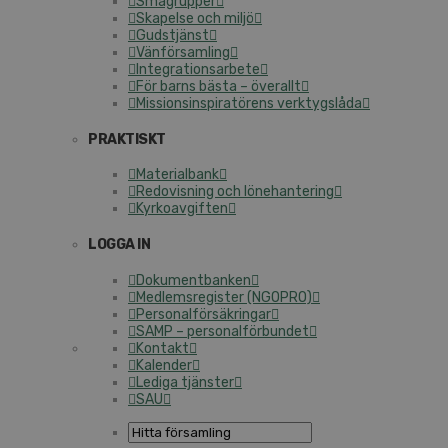
Smågrupper
Skapelse och miljö
Gudstjänst
Vänförsamling
Integrationsarbete
För barns bästa – överallt
Missionsinspiratörens verktygslåda
PRAKTISKT
Materialbank
Redovisning och lönehantering
Kyrkoavgiften
LOGGA IN
Dokumentbanken
Medlemsregister (NGOPRO)
Personalförsäkringar
SAMP – personalförbundet
Kontakt
Kalender
Lediga tjänster
SAU