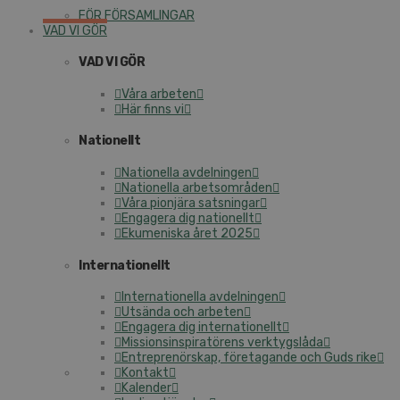
FÖR FÖRSAMLINGAR
VAD VI GÖR
VAD VI GÖR
Våra arbeten
Här finns vi
Nationellt
Nationella avdelningen
Nationella arbetsområden
Våra pionjära satsningar
Engagera dig nationellt
Ekumeniska året 2025
Internationellt
Internationella avdelningen
Utsända och arbeten
Engagera dig internationellt
Missionsinspiratörens verktygslåda
Entreprenörskap, företagande och Guds rike
Kontakt
Kalender