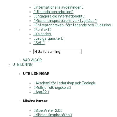
Internationella avdelningen
Utsända och arbeten
Engagera dig internationellt
Missionsinspiratörens verktygslåda
Entreprenörskap, företagande och Guds rike
Kontakt
Kalender
Lediga tjänster
SAU
VAD VI GÖR
UTBILDNING
UTBILDNINGAR
Akademi för Ledarskap och Teologi
Mullsjö folkhögskola
Apg29
Mindre kurser
BibelVinter 2.0
Missionsinspiratören