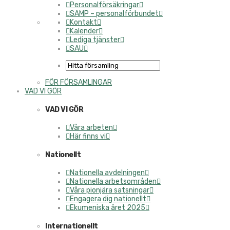
Personalförsäkringar
SAMP – personalförbundet
Kontakt
Kalender
Lediga tjänster
SAU
FÖR FÖRSAMLINGAR
VAD VI GÖR
VAD VI GÖR
Våra arbeten
Här finns vi
Nationellt
Nationella avdelningen
Nationella arbetsområden
Våra pionjära satsningar
Engagera dig nationellt
Ekumeniska året 2025
Internationellt