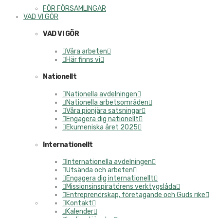
FÖR FÖRSAMLINGAR
VAD VI GÖR
VAD VI GÖR
Våra arbeten
Här finns vi
Nationellt
Nationella avdelningen
Nationella arbetsområden
Våra pionjära satsningar
Engagera dig nationellt
Ekumeniska året 2025
Internationellt
Internationella avdelningen
Utsända och arbeten
Engagera dig internationellt
Missionsinspiratörens verktygslåda
Entreprenörskap, företagande och Guds rike
Kontakt
Kalender