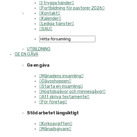
I trygga händer
Fortbildning för pastorer 2026
Kontakt
Kalender
Lediga tjänster
SAU
UTBILDNING
GE EN GÅVA
Ge en gåva
Månadens insamling
Gåvoshoppen
Starta en insamling
Högtidsgåvor och minnesgåvor
Att skriva testamente
För företag
Stöd arbetet långsiktigt
Kyrkoavgiften
Månadsgivare