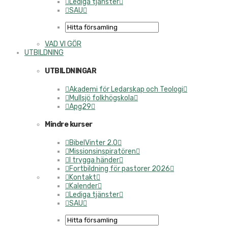
Lediga tjänster
SAU
VAD VI GÖR
UTBILDNING
UTBILDNINGAR
Akademi för Ledarskap och Teologi
Mullsjö folkhögskola
Apg29
Mindre kurser
BibelVinter 2.0
Missionsinspiratören
I trygga händer
Fortbildning för pastorer 2026
Kontakt
Kalender
Lediga tjänster
SAU