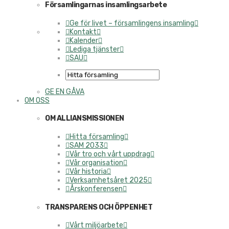
Församlingarnas insamlingsarbete
Ge för livet – församlingens insamling
Kontakt
Kalender
Lediga tjänster
SAU
GE EN GÅVA
OM OSS
OM ALLIANSMISSIONEN
Hitta församling
SAM 2033
Vår tro och vårt uppdrag
Vår organisation
Vår historia
Verksamhetsåret 2025
Årskonferensen
TRANSPARENS OCH ÖPPENHET
Vårt miljöarbete