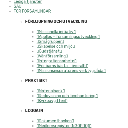
Lediga tjänster
SAU
FÖR FÖRSAMLINGAR
FÖRDJUPNING OCH UTVECKLING
Missionella initiativ
Apollos – församlingsutveckling
Smågrupper
Skapelse och miljö
Gudstjänst
Vänförsamling
Integrationsarbete
För barns bästa – överallt
Missionsinspiratörens verktygslåda
PRAKTISKT
Materialbank
Redovisning och lönehantering
Kyrkoavgiften
LOGGA IN
Dokumentbanken
Medlemsregister (NGOPRO)