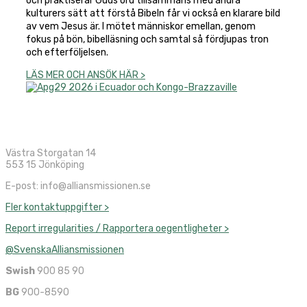
och praktiserar Guds ord tillsammans med andra
kulturers sätt att förstå Bibeln får vi också en klarare bild
av vem Jesus är. I mötet människor emellan, genom
fokus på bön, bibelläsning och samtal så fördjupas tron
och efterföljelsen.
LÄS MER OCH ANSÖK HÄR >
Västra Storgatan 14
553 15 Jönköping
E-post: info@alliansmissionen.se
Fler kontaktuppgifter >
Report irregularities / Rapportera oegentligheter >
@SvenskaAlliansmissionen
Swish
900 85 90
BG
900-8590