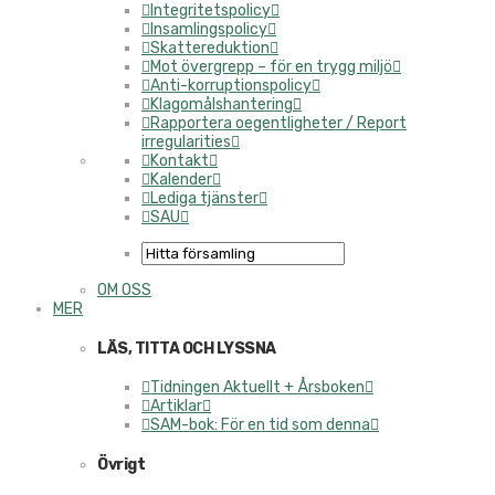
Integritetspolicy
Insamlingspolicy
Skattereduktion
Mot övergrepp – för en trygg miljö
Anti-korruptionspolicy
Klagomålshantering
Rapportera oegentligheter / Report
irregularities
Kontakt
Kalender
Lediga tjänster
SAU
OM OSS
MER
LÄS, TITTA OCH LYSSNA
Tidningen Aktuellt + Årsboken
Artiklar
SAM-bok: För en tid som denna
Övrigt