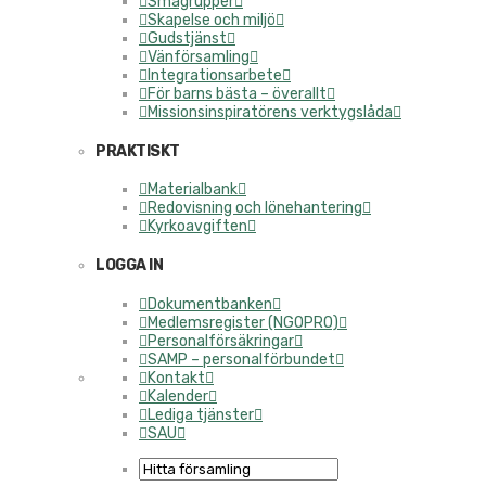
Smågrupper
Skapelse och miljö
Gudstjänst
Vänförsamling
Integrationsarbete
För barns bästa – överallt
Missionsinspiratörens verktygslåda
PRAKTISKT
Materialbank
Redovisning och lönehantering
Kyrkoavgiften
LOGGA IN
Dokumentbanken
Medlemsregister (NGOPRO)
Personalförsäkringar
SAMP – personalförbundet
Kontakt
Kalender
Lediga tjänster
SAU