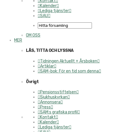
Kontakt
Kalender
Lediga tjänster
SAU
OM OSS
MER
LÄS, TITTA OCH LYSSNA
Tidningen Aktuellt + Årsboken
Artiklar
SAM-bok: För en tid som denna
Övrigt
Pensionsstiftelsen
Sjukhuskyrkan
Annonsera
Press
SAM:s grafiska profil
Kontakt
Kalender
Lediga tjänster