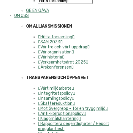
GE EN GÅVA
OM OSS
OM ALLIANSMISSIONEN
Hitta församling
SAM 2033
Vår tro och vårt uppdrag
Vår organisation
Vår historia
Verksamhetsåret 2025
Årskonferensen
TRANSPARENS OCH ÖPPENHET
Vårt miljöarbete
Integritetspolicy
Insamlingspolicy
Skattereduktion
Mot övergrepp – för en trygg miljö
Anti-korruptionspolicy
Klagomålshantering
Rapportera oegentligheter / Report
irregularities