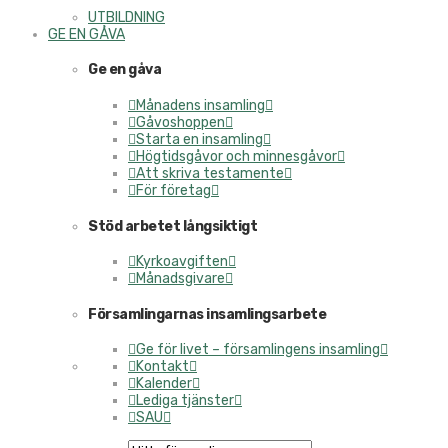
UTBILDNING
GE EN GÅVA
Ge en gåva
Månadens insamling
Gåvoshoppen
Starta en insamling
Högtidsgåvor och minnesgåvor
Att skriva testamente
För företag
Stöd arbetet långsiktigt
Kyrkoavgiften
Månadsgivare
Församlingarnas insamlingsarbete
Ge för livet – församlingens insamling
Kontakt
Kalender
Lediga tjänster
SAU