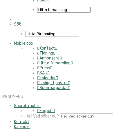
SAU
Sök
Mobile box
Kontakt
Tidning
Annonsera
Hitta församling
Press
SAU
Kalender
Lediga tjänster
Sommargårdar
MENU
MENU
Search mobile
English
Hej! Vad söker du?
Kontakt
Kalender