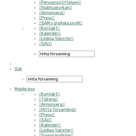
Pensionsstiftelsen
Sjukhuskyrkan
Annonsera
Press
SAM:s grafiska profil
Kontakt
Kalender
Lediga tjänster
SAU
Sök
Mobile box
Kontakt
Tidning
Annonsera
Hitta församling
Press
SAU
Kalender
Lediga tjänster
Sommargårdar