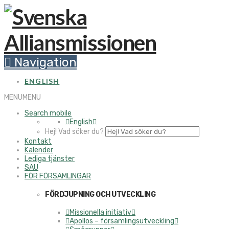
Navigation
ENGLISH
MENU
MENU
Search mobile
English
Hej! Vad söker du?
Kontakt
Kalender
Lediga tjänster
SAU
FÖR FÖRSAMLINGAR
FÖRDJUPNING OCH UTVECKLING
Missionella initiativ
Apollos – församlingsutveckling