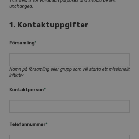
This field is for validation purposes and should be left
unchanged.
1. Kontaktuppgifter
Församling
*
Namn på församling eller grupp som vill starta ett missionellt
initiativ
Kontaktperson
*
Telefonnummer
*