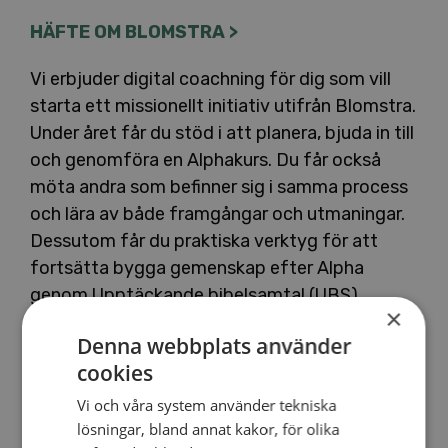
HÄFTE OM BLOMSTRA >
Vi erbjuder digital coachning för dig som vill
starta ett missionellt initiativ utifrån Blomstra.
Under året får du stöd i att planera, bjuda in till
och genomföra en Alphakurs. Du får också
möta andra som befinner sig i samma process
och lära av både framgångar och utmaningar.
Dessutom får du praktiska verktyg för att
fortsätta bygga gemenskap efter Alpha
genom Upptäckande bibelsamtal (UBS).
×
Coachningen startar i september och pågår
Denna webbplats använder
fram till sommaren 2027. Är du nyfiken på att
cookies
starta Blomstra i din församling? Anmäl dig till
coachningen och ta första steget!
Vi och våra system använder tekniska
lösningar, bland annat kakor, för olika