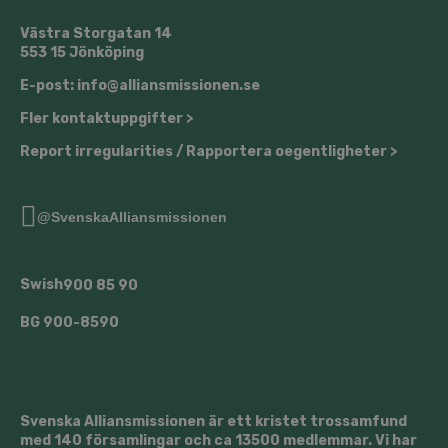
Västra Storgatan 14
553 15 Jönköping
E-post: info@alliansmissionen.se
Fler kontaktuppgifter >
Report irregularities / Rapportera oegentligheter >
@SvenskaAlliansmissionen
Swish
900 85 90
BG
900-8590
Svenska Alliansmissionen är ett kristet trossamfund
med 140 församlingar och ca 13500 medlemmar. Vi har