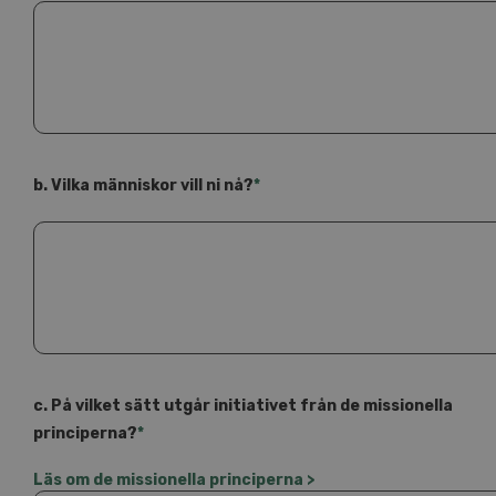
b. Vilka människor vill ni nå?
*
c. På vilket sätt utgår initiativet från de missionella
principerna?
*
Läs om de missionella principerna >