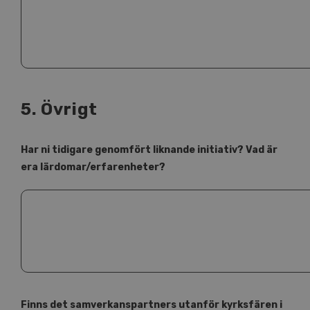
5. Övrigt
Har ni tidigare genomfört liknande initiativ? Vad är
era lärdomar/erfarenheter?
Finns det samverkanspartners utanför kyrksfären i