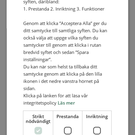
INBJUDAN COACHNING >
syften, däribland:
1. Prestanda 2. Inriktning 3. Funktioner
Genom att klicka ”Acceptera Alla” ger du
ditt samtycke till samtliga syften. Du kan
EKONOMISKT STÖD TILL
också välja att uppge vilka syften du
FÖRSAMLINGAR
samtycker till genom att klicka i rutan
bredvid syftet och sedan ”Spara
inställningar”.
För att möjliggöra satsningar på missionella
Du kan när som helst ta tillbaka ditt
initiativ under 2026-2027 erbjuds SAM-
samtycke genom att klicka på den lilla
församlingar att söka ekonomiskt stöd.
ikonen i det nedre vänstra hörnet på
sidan.
Klicka på länken för att läsa vår
Ansökan
integritetspolicy
Läs mer
Ansökan öppnar den 1 april 2026 på denna
Strikt
Prestanda
Inriktning
nödvändigt
webbsida. Projekt som man ansöker om ska
starta inom tidsramen 1 april-31 december