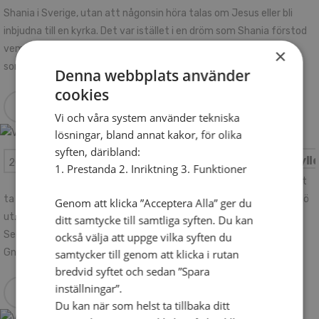
Shania i Sverige, utan att någonsin höra talas om Jesus eller bli
inbjudna till en kyrka. Det var istället i en dröm som Shania förstod
vem Jesus är, och idag leder hon och hennes man Shino andra
×
somalier till en tro på honom.
Denna webbplats använder
cookies
Läs mer
Vi och våra system använder tekniska
lösningar, bland annat kakor, för olika
syften, däribland:
Vill se en bygd fyll
20 sep 2018
– Församlingsplantering
1. Prestanda 2. Inriktning 3. Funktioner
– Gud manade mig att
ta steg i tro. Jag hamnade här, i en bygd där kyrkan håller på att dö
Genom att klicka ”Acceptera Alla” ger du
ut.
ditt samtycke till samtliga syften. Du kan
Sedan drygt ett år tillbaka finns Josefin Lennartsson i
också välja att uppge vilka syften du
Gnesta/Mölnboområdet.
samtycker till genom att klicka i rutan
bredvid syftet och sedan ”Spara
inställningar”.
Läs mer
Du kan när som helst ta tillbaka ditt