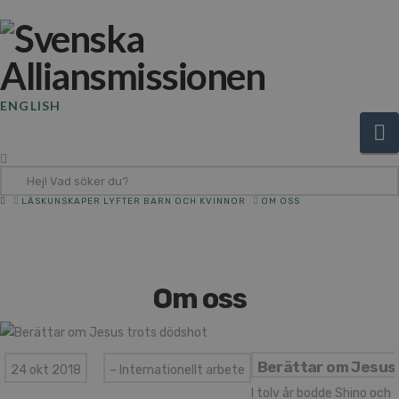
ENGLISH
N
Hej!
Vad
HOME
LÄSKUNSKAPER LYFTER BARN OCH KVINNOR
OM OSS
söker
du?
Om oss
Berättar om Jesus
24 okt 2018
– Internationellt arbete
I tolv år bodde Shino och