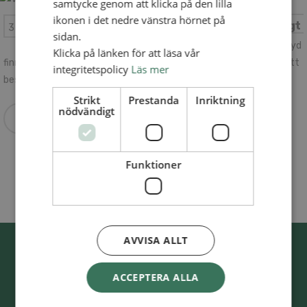
samtycke genom att klicka på den lilla
ikonen i det nedre vänstra hörnet på
Vi håller församlingen högt
3 jul 2018
– Församlingar
sidan.
På landsbygden utanför Skillingaryd
Klicka på länken för att läsa vår
finns en av SAM:s snabbast växande församlingar. Helgen före mitt
integritetspolicy
Läs mer
besök i Tofteryds Missionsförsamling invigdes nya lokaler.
Strikt
Prestanda
Inriktning
nödvändigt
Läs mer
Funktioner
AVVISA ALLT
ACCEPTERA ALLA