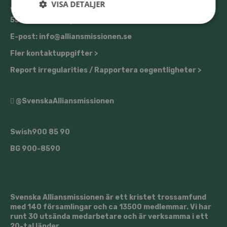
VISA DETALJER
Västra Storgatan 14
553 15 Jönköping
E-post: info@alliansmissionen.se
Fler kontaktuppgifter >
Report irregularities / Rapportera oegentligheter >
@SvenskaAlliansmissionen
Swish
900 85 90
BG
900-8590
Svenska Alliansmissionen är ett kristet trossamfund
med 140 församlingar och ca 13500 medlemmar. Vi har
runt 30 utsända medarbetare och är verksamma i ett
20-tal länder.