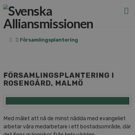
N
v
g
t
Home
För­sam­lings­plan­te­ring
FÖR­SAM­LINGS­PLAN­TE­RING I
ROSENGÅRD, MALMÖ
Med målet att nå de minst nådda med evan­ge­li­et
arbetar våra med­ar­be­ta­re i ett bo­stads­om­rå­de, där
det finns människor från hela världen.