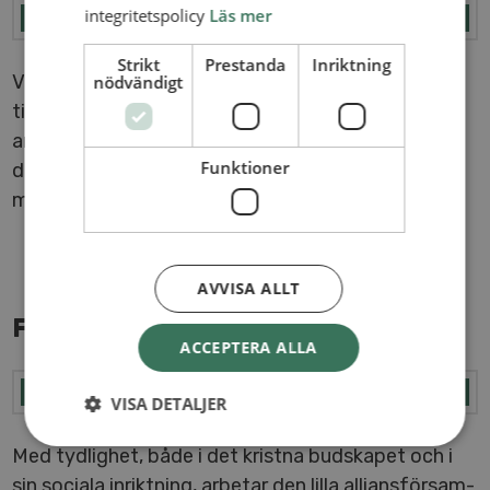
integritetspolicy
Läs mer
Strikt
Prestanda
Inriktning
Vår för­sam­lings­plan­te­ring i Båstad har växt vidare
nödvändigt
till Förslöv, som ligger i samma kommun. Här
arbetar vi re­la­tions­ba­se­rat och vill leva ut en var­
Funktioner
dags­tro, som för­vand­lar och bygger upp
människor.
AVVISA ALLT
FYRENS FÖR­SAM­LING I BÅSTAD
ACCEPTERA ALLA
VISA DETALJER
Med tydlighet, både i det kristna budskapet och i
sin sociala in­rikt­ning, arbetar den lilla al­li­ans­för­sam­