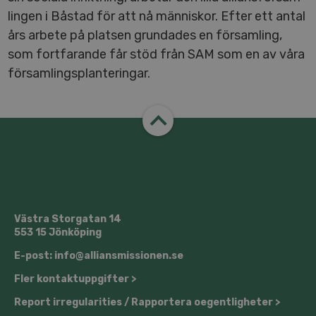
ling­en i Båstad för att nå människor. Efter ett antal
års arbete på platsen grundades en för­sam­ling,
som fort­fa­ran­de får stöd från SAM som en av våra
för­sam­lings­plan­te­ring­ar.
Västra Storgatan 14
553 15 Jönköping
E-post: info@​al­li­ans­mis­sio­nen.​se
Fler kon­takt­upp­gif­ter >
Report ir­re­gu­la­ri­ti­es / Rap­por­te­ra oe­gent­lig­he­ter >