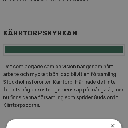
KÄRR­TORPS­KYR­KAN
Det som började som en vision har genom hårt
arbete och mycket bön idag blivit en för­sam­ling i
Stock­holms­för­or­ten Kärrtorp. Här hade det inte
funnits någon kristen gemenskap på många år, men
nu finns denna för­sam­ling som sprider Guds ord till
Kärr­torps­bor­na.
×