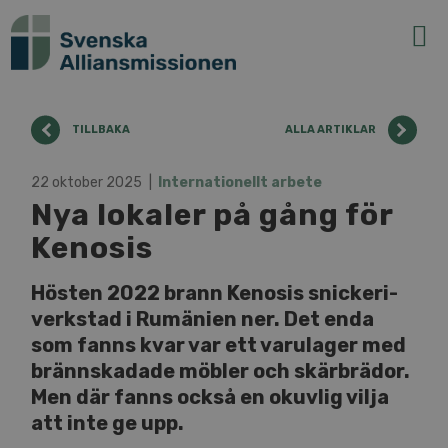
N
v
g
t
TILLBAKA
ALLA ARTIKLAR
22 oktober 2025
In­ter­na­tio­nellt arbete
Nya lokaler på gång för
Kenosis
Hösten 2022 brann Kenosis snic­ke­ri­
verk­stad i Rumänien ner. Det enda
som fanns kvar var ett varulager med
bränn­ska­da­de möbler och skär­brä­dor.
Men där fanns också en okuvlig vilja
att inte ge upp.