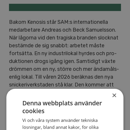
Bakom Kenosis står SAM:s in­ter­na­tio­nel­la
med­ar­be­ta­re Andreas och Beck Samu­els­son.
När lågorna vid den tragiska branden slocknat
bestämde de sig snabbt: arbetet måste
fortsätta. En ny in­du­stri­lo­kal hyrdes och pro­
duk­tio­nen drogs igång igen. Samtidigt växte
drömmen om en ny, större och mer än­da­måls­
en­lig lokal. Till våren 2026 beräknas den nya
snic­ke­ri­verk­sta­den stå klar. Den kommer att
byggas på samma mark som den gamla verk­
×
sta­den låg på, en tomt på sam­man­lagt 3 000
Denna webbplats använder
m2. Förutom en större verkstad kommer det
cookies
byggas lager, kontor och ut­ställ­nings­lo­kal.
Vi och våra system använder tekniska
lösningar, bland annat kakor, för olika