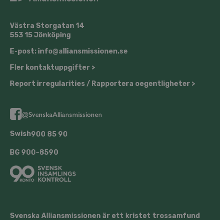
Västra Storgatan 14
553 15 Jönköping
E-post: info@​alliansmissionen.​se
Fler kon­takt­upp­gif­ter >
Report ir­re­gu­la­ri­ti­es / Rap­por­te­ra oe­gent­lig­he­ter >
@SvenskaAl­li­ans­mis­sio­nen
Swish
900 85 90
BG
900-8590
Svenska Al­li­ans­mis­sio­nen är ett kristet tros­sam­fund