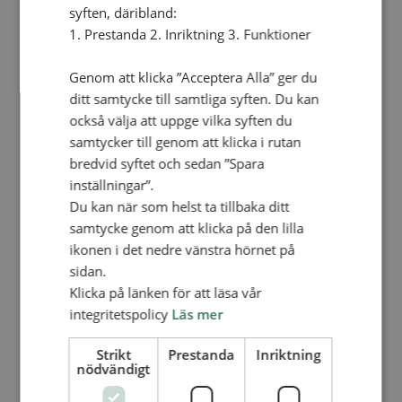
På tomten kommer det även att finnas en
syften, däribland:
gård som ska fungera som sam­lings­plats för
1. Prestanda 2. Inriktning 3. Funktioner
hela samhället. Runt verk­sta­den ska det
byggas några mindre lokaler där nya ent­re­pre­
Genom att klicka ”Acceptera Alla” ger du
nö­rer får möjlighet att hyra in sig. Här ska
ditt samtycke till samtliga syften. Du kan
också välja att uppge vilka syften du
finnas utrymme för nya initiativ och ska­
samtycker till genom att klicka i rutan
pargläd­je.
bredvid syftet och sedan ”Spara
– Till­sam­mans är vi med och förändrar ett helt
inställningar”.
samhälle, berättar Andreas. För­änd­ring tar tid
Du kan när som helst ta tillbaka ditt
men jag drömmer om att vi ska se något av en
samtycke genom att klicka på den lilla
”gno­sjö­an­da” växa fram, där nya initiativ och
ikonen i det nedre vänstra hörnet på
idéer leder till flera mindre företag som i sin tur
sidan.
genererar fler ar­bets­till­fäl­len. Bland
Klicka på länken för att läsa vår
integritetspolicy
Läs mer
Rumäniens romer behövs en helt ny självbild.
Jag vill se dem ”blomma”, börja tro på sig
Strikt
Prestanda
Inriktning
själva och sin egen förmåga att förändra sitt
nödvändigt
liv. Det handlar inte bara om pengar, jag vill