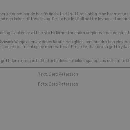
erättar om hur de har förändrat sitt sätt att jobba. Man har startat tv
d och kakor till försäljning. Detta har lett till bättre levnadsstandard
ning. Tanken är att de ska bli lärare för andra ungdomar när de gått kla
 Biziwick Wanja är en av deras lärare. Han gläds över hur duktiga elevern
r i projektet för inköp av mer material. Projektet har också gett kyrk
r gett dem möjlighet att starta dessa utbildningar och på det sättet h
Text: Gerd Petersson
Foto: Gerd Petersson