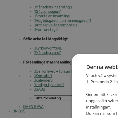
Månadens insamling
Gåvoshoppen
Starta en insamling
Högtidsgåvor och minnesgåvor
Att skriva testamente
För företag
Stöd arbetet långsiktigt
Kyrkoavgiften
Månadsgivare
Församlingarnas insamlingsarbete
Denna webb
Ge för livet – församlingens insamling
Vi och våra syste
Kontakt
Kalender
1. Prestanda 2. I
Lediga tjänster
SAU
Genom att klicka ”
uppge vilka syfte
inställningar”.
GE EN GÅVA
OM OSS
Du kan när som he