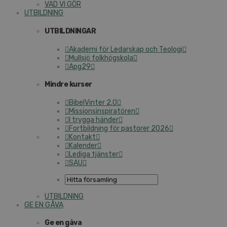
VAD VI GÖR
UTBILDNING
UTBILDNINGAR
Akademi för Ledarskap och Teologi
Mullsjö folkhögskola
Apg29
Mindre kurser
BibelVinter 2.0
Missionsinspiratören
I trygga händer
Fortbildning för pastorer 2026
Kontakt
Kalender
Lediga tjänster
SAU
UTBILDNING
GE EN GÅVA
Ge en gåva