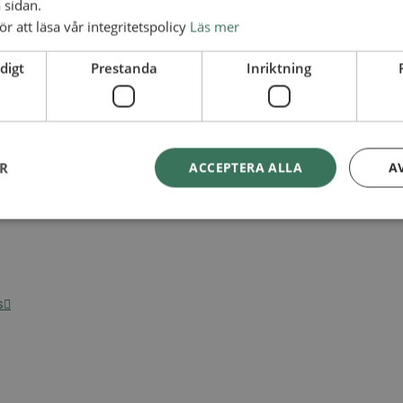
 sidan.
ör att läsa vår integritetspolicy
Läs mer
digt
Prestanda
Inriktning
ER
ACCEPTERA ALLA
A
s