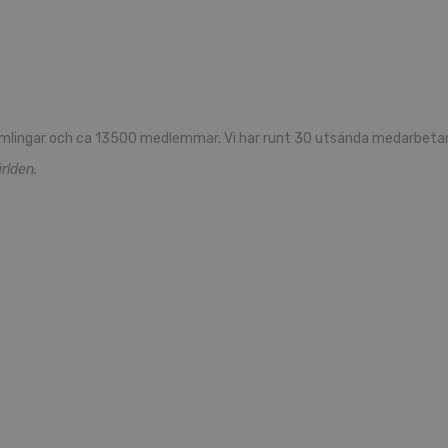
mlingar och ca 13500 medlemmar. Vi har runt 30 utsända medarbetare
rlden.