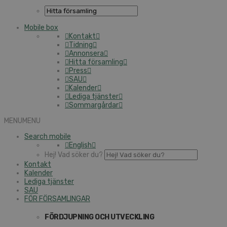
Mobile box
Kontakt
Tidning
Annonsera
Hitta församling
Press
SAU
Kalender
Lediga tjänster
Sommargårdar
MENU
MENU
Search mobile
English
Hej! Vad söker du?
Kontakt
Kalender
Lediga tjänster
SAU
FÖR FÖRSAMLINGAR
FÖRDJUPNING OCH UTVECKLING