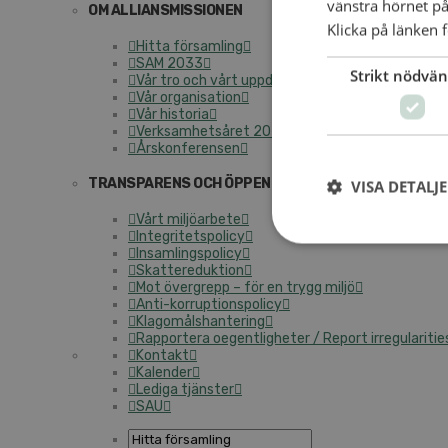
vänstra hörnet på
OM ALLIANSMISSIONEN
Klicka på länken f
Hitta församling
SAM 2033
Strikt nödvän
Vår tro och vårt uppdrag
Vår organisation
Vår historia
Verksamhetsåret 2025
Årskonferensen
TRANSPARENS OCH ÖPPENHET
VISA DETALJ
Vårt miljöarbete
Integritetspolicy
Insamlingspolicy
Skattereduktion
Mot övergrepp – för en trygg miljö
Anti-korruptionspolicy
Klagomålshantering
Rapportera oegentligheter / Report irregularitie
Kontakt
Kalender
Lediga tjänster
SAU