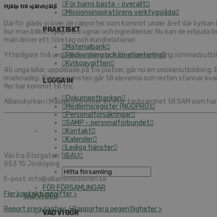
För barns bästa – överallt
Hjälp till självhjälp
Missionsinspiratörens verktygslåda
Därför gläds vi över de rapporter som kommit under året där kyrkan b
PRAKTISKT
hur man bakar, hjälp med ugnar och ingredienser. Nu kan de erbjuda brö
man driver ett företag och kundrelationer.
Materialbank
Ytterligare två unga flickor har skickats på en ett-årig sömnadsutbild
Redovisning och lönehantering
Kyrkoavgiften
45 unga killar, uppdelade på tre platser, går nu en snickeriutbildning.
marknaden. Delar av vinsten går till eleverna och resten stannar kva
LOGGA IN
fler har kommit till tro.
Dokumentbanken
Allianskyrkan i Malawi uttrycker en stor tacksamhet till SAM som ha
Medlemsregister (NGOPRO)
Personalförsäkringar
SAMP – personalförbundet
Kontakt
Kalender
Lediga tjänster
Västra Storgatan 14
SAU
553 15 Jönköping
E-post: info@alliansmissionen.se
FÖR FÖRSAMLINGAR
Fler kontaktuppgifter >
VAD VI GÖR
Report irregularities / Rapportera oegentligheter >
VAD VI GÖR