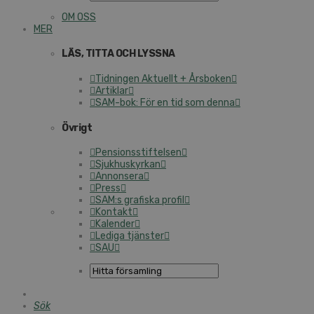
OM OSS
MER
LÄS, TITTA OCH LYSSNA
Tidningen Aktuellt + Årsboken
Artiklar
SAM-bok: För en tid som denna
Övrigt
Pensionsstiftelsen
Sjukhuskyrkan
Annonsera
Press
SAM:s grafiska profil
Kontakt
Kalender
Lediga tjänster
SAU
Sök