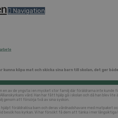
Navigation
 arbete
ar kunna köpa mat och skicka sina barn till skolan, det ger b
om en av de yngsta i en mycket stor familj där föräldrarna inte kunde f
i Allianskyrkans vård. Han har fått hjälp gå i skolan och då han blev lite 
ilj genom att försörja två av sina syskon.
, hjälpt föräldralösa barn och deras vårdnadshavare med matpaket och
id besök hos kyrkan. Vi har försökt få dem att tänka i mer långsiktiga 