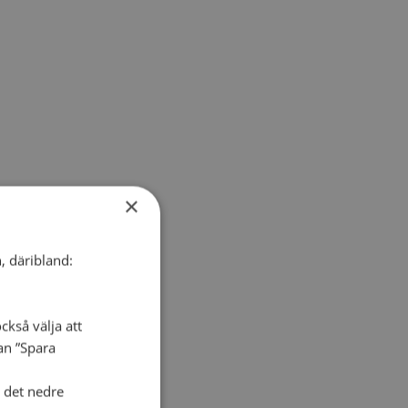
×
, däribland:
ckså välja att
dan ”Spara
i det nedre