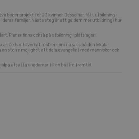
å bageriprojekt för 23 kvinnor. Dessa har fått utbildning i
 i deras familjer. Nästa steg är att ge dem mer utbildning i hur
rt. Planer finns också på utbildning i plåtslageri.
a är. De har tillverkat möbler som nu säljs på den lokala
an en större möjlighet att dela evangeliet med människor och
jälpa utsatta ungdomar till en bättre framtid.