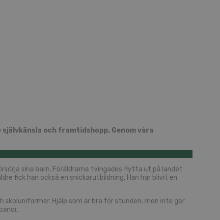
åde självkänsla och framtidshopp. Genom våra
örsörja sina barn. Föräldrarna tvingades flytta ut på landet
äldre fick han också en snickarutbildning. Han har blivit en
 skoluniformer. Hjälp som är bra för stunden, men inte ger
banor.