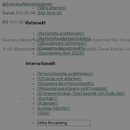
@SvenskaAlliansmissionen
Våra arbeten
Här finns vi
Swish
900 85 90
BG
900-8590
Nationellt
Nationella avdelningen
Nationella arbetsområden
Svenska Alliansmissionen är ett kristet trossamfund med 140 försa
Våra pionjära satsningar
Engagera dig nationellt
Vi vill tillsammans ta emot, formas av och gestalta Jesus Kristus i vä
Ekumeniska året 2025
Internationellt
Internationella avdelningen
Utsända och arbeten
Engagera dig internationellt
Missionsinspiratörens verktygslåda
Entreprenörskap, företagande och Guds rike
Kontakt
Kalender
Lediga tjänster
SAU