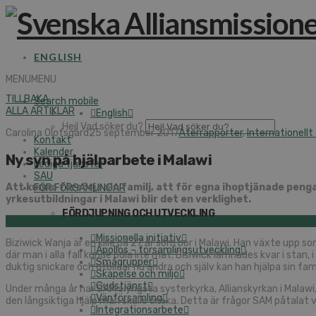
ENGLISH
MENU
MENU
TILLBAKA
Search mobile
ALLA ARTIKLAR
English
Hej! Vad söker du?
Carolina Olofsgård
25 september 2017
Återrapporter
,
Internationellt
Kontakt
Kalender
Ny syn på hjälparbete i Malawi
Lediga tjänster
SAU
Att kunna försörja sin familj, att för egna ihoptjänade peng
FÖR FÖRSAMLINGAR
yrkesutbildningar i Malawi blir det en verklighet.
FÖRDJUPNING OCH UTVECKLING
Missionella initiativ
Biziwick Wanja är en kille på 27 år som bor i Malawi. Han växte upp s
Apollos – församlingsutveckling
där man i alla fall kunde odla lite mat. Bisiwick lämnades kvar i stan, 
Smågrupper
duktig snickare och utbildar nu andra och själv kan han hjälpa sin fam
Skapelse och miljö
Gudstjänst
Under många år har SAM:s yngsta systerkyrka, Allianskyrkan i Malawi
Vänförsamling
den långsiktiga hjälp man skulle önska. Detta är frågor SAM påtalat v
Integrationsarbete