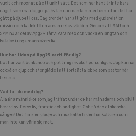
vuxit och mognat på ett unikt sätt. Det som har hänt är inte bara
något som man lägger på hyllan när man kommer hem, utan det har
gått på djupet i oss. Jag tror det har att göra med gudsrelation,
mission och kärlek till en annan del av världen. Genom att SAU och
SAM nu är del av Apg29 får vi vara med och väcka en längtan och
kallelse i unga människors liv.
Hur har tiden på Apg29 varit för dig?
Det har varit berikande och gett mig mycket personligen. Jag känner
också en djup och stor glädje i att fortsätta jobba som pastor här
hemma.
Vad tar du med dig?
Alla fina människor som jag träffat under de här månaderna och blivit
berörd av. Deras liv, framtid och andlighet. Och så den afrikanska
sången! Det finns en glädje och musikalitet i den här kulturen som
man inte kan värja sig mot.