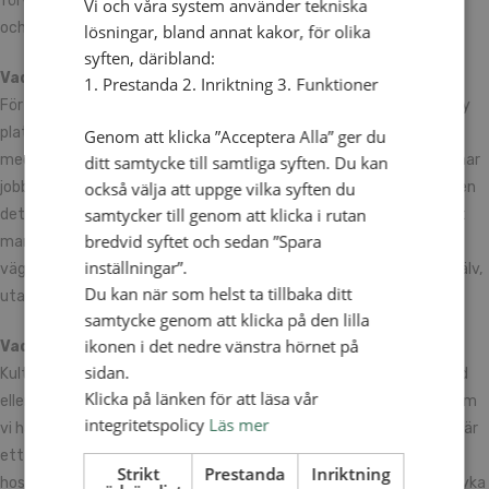
förväntat sig. Men man kommer härifrån med mycket erfarenhet
Vi och våra system använder tekniska
och många fina minnen.
lösningar, bland annat kakor, för olika
syften, däribland:
Vad har varit mest utmanande?
1. Prestanda 2. Inriktning 3. Funktioner
För min del har det varit att hålla ihop gruppen. När man är på en ny
plats med mycket nya åsikter är det lätt att man drar sig till dem
Genom att klicka ”Acceptera Alla” ger du
med samma bakgrund. Det har varit utmanande som ledare. Jag har
ditt samtycke till samtliga syften. Du kan
också välja att uppge vilka syften du
jobbat mycket bakom kulisserna, vilket kan vara ansträngande. Men
samtycker till genom att klicka i rutan
det är också det som är roligt. Det är det här som är ledarskap. Att
bredvid syftet och sedan ”Spara
man kan få göra något bra för någon annan, och leda dem på rätt
inställningar”.
väg. Under introkursen lärde vi oss att man inte är ledare för sig själv,
Du kan när som helst ta tillbaka ditt
utan av kärlek till andra.
samtycke genom att klicka på den lilla
ikonen i det nedre vänstra hörnet på
Vad har varit mest lärorikt?
sidan.
Kulturutbytet. Det är en sak att läsa om hur det är i ett annat land
Klicka på länken för att läsa vår
eller kyrka, men att få uppleva det är väldigt häftigt. Praktiken som
integritetspolicy
Läs mer
vi har haft under helger och vissa veckor har bidragit mycket. Det är
ett helt annat sätt att uppleva en kultur när man fått bo hemma
Strikt
Prestanda
Inriktning
hos folk och leva tillsammans. Det har också varit kul att få djupdyka