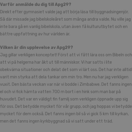
Varför anmälde du dig till Apg29?
Direkt efter gymnasiet valde jag att börja läsa till byggnadsingenjör.
Så där missade jag bibelskoleåret som många andra valde. Nu ville jag
inte bara gå en vanlig bibelskola, utan även få kulturutbytet och en
bättre uppfattning av hur världen är.
Vilken är din upplevelse av Apg29?
Jag gillar verkligen konceptet! Först att vi fått lära oss om Bibeln och
att vi på helgerna har åkt ut till människor. Vi har satts i lite
obekväma situationer och delat det som vi lärt oss. Det har inte alltid
varit min styrka att dela tankar om min tro. Men nu har jag verkligen
vuxit. Den bästa veckan var när vi bodde i Zimbabwe. Det fanns ingen
el och vi fick hämta vatten 700 m bort i en hink som man bar på
huvudet. Det var en väldigt fin familj som verkligen öppnade upp sig
för oss. Det betydde mycket för vår grupp, och jag hoppas vi betydde
mycket för dem också. Det fanns ingen bil så vi gick 5 km till kyrkan,
men det fanns ingen kyrkbyggnad så vi satt under ett träd.