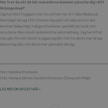
Hur tror du att de här månaderna kommer påverka dig i ditt
lärjungaskap?
Jag har blivit tryggare i min tro och har mer att falla tillbaka på.
Samtidigt har jag fått utmana mig själv i att dela ord och det
kommer hjälpa mig i många situationer, speciellt på tonår och
scouterna. Men också i andra kristna sammanhang. Jag har hittat
mig själv lite mer. Desto tryggare jag blir i min tro desto mer lär jag
känna mig själv, och desto mer självsäker blir jag.
text: Karolina Sturesson
foto: Hampus Ekman, Karolina Sturesson (Stina och Philip)
LÄS MER OM APG29 HÄR >