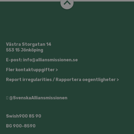
Västra Storgatan 14
553 15 Jönköping
E-post: info@alliansmissionen.se
Fler kontaktuppgifter >
Report irregularities / Rapportera oegentligheter >
@SvenskaAlliansmissionen
Swish
900 85 90
BG
900-8590