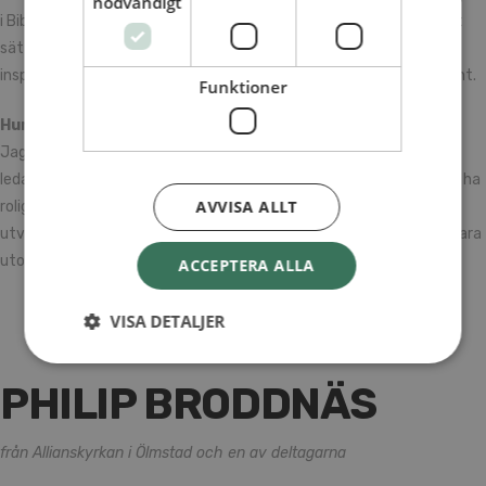
nödvändigt
i Bibeln. Att som ledare få lista ut hur man ska pusha andra på rätt
sätt, utifrån vilka gåvor och egenskaper de har. Och även att få
inspireras av andra ledare och ledarstilar har varit väldigt intressant.
Funktioner
Hur har de här månaderna påverkat dig?
Jag kommer nog gå tillbaka till min församling och försöka vara
ledare på ett annat sätt. Inte bara vara där med tonåringarna och ha
AVVISA ALLT
roligt i stunden, utan vara med dem ännu mer och få dem att
utvecklas. Jag kommer också försöka hitta ytterligare sätt att vara
utomlands och utforska min tro ännu mer.
ACCEPTERA ALLA
VISA DETALJER
PHILIP BRODDNÄS
från Allianskyrkan i Ölmstad och en av deltagarna