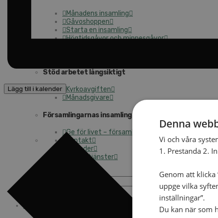
Månadens insamling
Gåvoshoppen
Starta en insamling
Högtidsgåvor och minnesgåvor
Att skriva testamente
För företag
Stöd arbetet långsiktigt
Lägg till i kalender
Kyrkoavgiften
Månadsgivare
Församlingarnas insamlingsarbete
Denna webb
Ge för livet – församlingens insamling
Vi och våra syste
Kontakt
Kalender
1. Prestanda 2. I
Lediga tjänster
SAU
Genom att klicka ”
uppge vilka syfte
inställningar”.
GE EN GÅVA
OM OSS
Du kan när som he