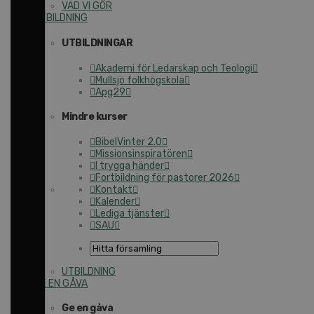
VAD VI GÖR
UTBILDNING
UTBILDNINGAR
Akademi för Ledarskap och Teologi
Mullsjö folkhögskola
Apg29
Mindre kurser
BibelVinter 2.0
Missionsinspiratören
I trygga händer
Fortbildning för pastorer 2026
Kontakt
Kalender
Lediga tjänster
SAU
UTBILDNING
GE EN GÅVA
Ge en gåva