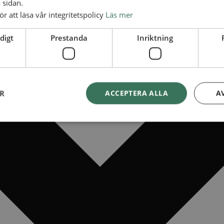
 sidan.
ör att läsa vår integritetspolicy
Läs mer
digt
Prestanda
Inriktning
ER
ACCEPTERA ALLA
A
s