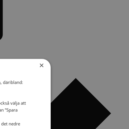
×
, däribland:
ckså välja att
dan ”Spara
i det nedre