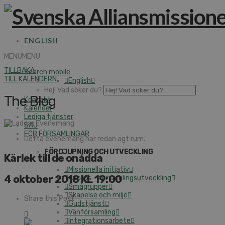
ENGLISH
MENU
MENU
TILLBAKA
Search mobile
TILL KALENDERN
English
Hej! Vad söker du?
The Blog
Kontakt
Kalender
Lediga tjänster
SAU
FÖR FÖRSAMLINGAR
Detta evenemang har redan ägt rum.
FÖRDJUPNING OCH UTVECKLING
Kärlek till de onådda
Missionella initiativ
4 oktober 2018 KL 19:00
Apollos – församlingsutveckling
Smågrupper
Skapelse och miljö
Share this Post
Gudstjänst
Vänförsamling
Integrationsarbete