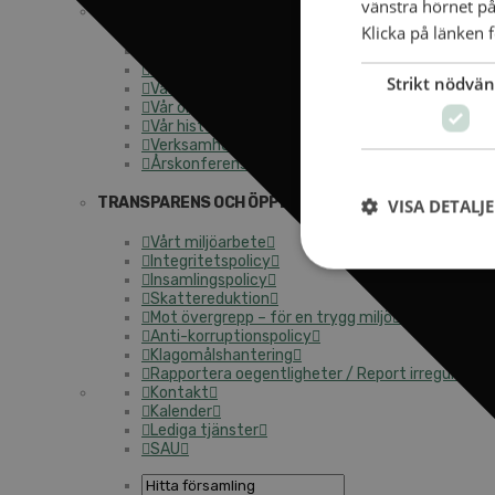
vänstra hörnet på
OM ALLIANSMISSIONEN
Klicka på länken f
Hitta församling
SAM 2033
Strikt nödvän
Vår tro och vårt uppdrag
Vår organisation
Vår historia
Verksamhetsåret 2025
Årskonferensen
TRANSPARENS OCH ÖPPENHET
VISA DETALJ
Vårt miljöarbete
Integritetspolicy
Insamlingspolicy
Skattereduktion
Mot övergrepp – för en trygg miljö
Anti-korruptionspolicy
Klagomålshantering
Rapportera oegentligheter / Report irregularitie
Kontakt
Kalender
Lediga tjänster
SAU