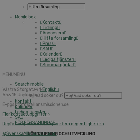
Mobile box
Kontakt
Tidning
Annonsera
Hitta församling
Press
SAU
Kalender
Lediga tjänster
Sommargårdar
MENU
MENU
Search mobile
Västra Storgatan 14
English
553 15 Jönköping
Hej! Vad söker du?
Kontakt
E-post: info@alliansmissionen.se
Kalender
Lediga tjänster
Fler kontaktuppgifter >
SAU
FÖR FÖRSAMLINGAR
Report irregularities / Rapportera oegentligheter >
@SvenskaAlliansmissionen
FÖRDJUPNING OCH UTVECKLING