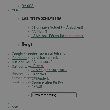
OM OSS
MER
LÄS, TITTA OCH LYSSNA
Tidningen Aktuellt + Årsboken
Artiklar
SAM-bok: För en tid som denna
Övrigt
Pensionsstiftelsen
Google Kalender
Sjukhuskyrkan
iCalendar
Annonsera
Outlook 365
Press
Outlook Live
SAM:s grafiska profil
Adress:
Kontakt
Östra Storgatan 56
Kalender
Jönköping
Sverige
+ Google Map
Lediga tjänster
SAU
Sök