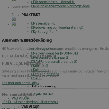
För barns bästa – överallt
Missionsinspiratörens verktygslåda
Share this Post
PRAKTISKT
Materialbank
Redovisning och lönehantering
Kyrkoavgiften
Allianskyrkan i Jönköping
LOGGA IN
40 % av världens befolkning räknas som onådda av evangeliet. En del
Dokumentbanken
Medlemsregister (NGOPRO)
DETTA ÄR VÅR TIDS UTMANING!
Personalförsäkringar
SAMP – personalförbundet
HUR VILL DU MÖTA DEN?
Kontakt
Kalender
SAM satsar just nu på evangelisation i nya länder och städer. Välkomm
Lediga tjänster
våra medmänniskor med evangeliet.
SAU
Läs mer och anmäl dig >
FÖR FÖRSAMLINGAR
Fler samtalskvällar:
VAD VI GÖR
10/10 – Missionskyrkan i Hillerstorp >
VAD VI GÖR