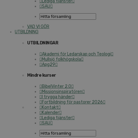
Lediga tjänster
SAU
VAD VI GÖR
UTBILDNING
UTBILDNINGAR
Akademi för Ledarskap och Teologi
Mullsjö folkhögskola
Apg29
Mindre kurser
BibelVinter 2.0
Missionsinspiratören
I trygga händer
Fortbildning för pastorer 2026
Kontakt
Kalender
Lediga tjänster
SAU