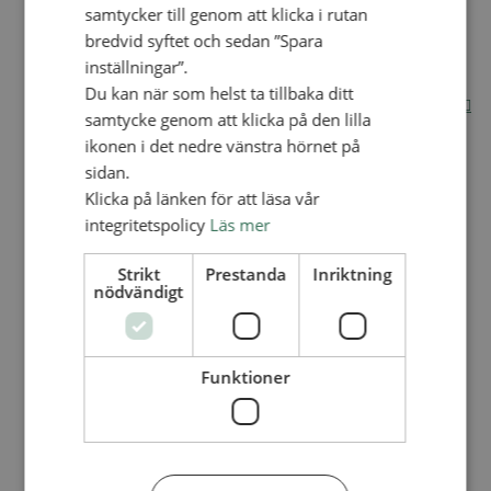
samtycker till genom att klicka i rutan
Internationella avdelningen
bredvid syftet och sedan ”Spara
Utsända och arbeten
inställningar”.
Engagera dig internationellt
Missionsinspiratörens verktygslåda
Du kan när som helst ta tillbaka ditt
Entreprenörskap, företagande och Guds rike
samtycke genom att klicka på den lilla
Kontakt
Kalender
ikonen i det nedre vänstra hörnet på
Lediga tjänster
sidan.
SAU
Klicka på länken för att läsa vår
integritetspolicy
Läs mer
VAD VI GÖR
UTBILDNING
Strikt
Prestanda
Inriktning
nödvändigt
UTBILDNINGAR
Akademi för Ledarskap och Teologi
Mullsjö folkhögskola
Funktioner
Apg29
Mindre kurser
BibelVinter 2.0
Missionsinspiratören