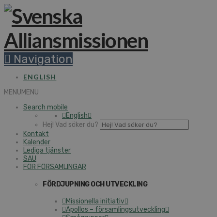
Navigation
ENGLISH
MENU
MENU
Search mobile
English
Hej! Vad söker du?
Kontakt
Kalender
Lediga tjänster
SAU
FÖR FÖRSAMLINGAR
FÖRDJUPNING OCH UTVECKLING
Missionella initiativ
Apollos – församlingsutveckling