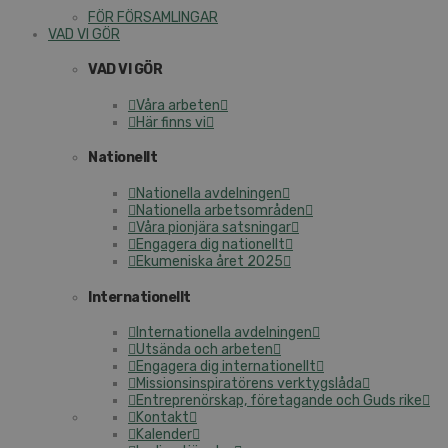
FÖR FÖRSAMLINGAR
VAD VI GÖR
VAD VI GÖR
Våra arbeten
Här finns vi
Nationellt
Nationella avdelningen
Nationella arbetsområden
Våra pionjära satsningar
Engagera dig nationellt
Ekumeniska året 2025
Internationellt
Internationella avdelningen
Utsända och arbeten
Engagera dig internationellt
Missionsinspiratörens verktygslåda
Entreprenörskap, företagande och Guds rike
Kontakt
Kalender