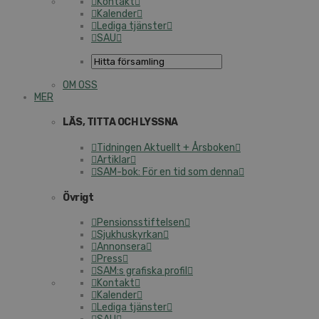
Kontakt
Kalender
Lediga tjänster
SAU
OM OSS
MER
LÄS, TITTA OCH LYSSNA
Tidningen Aktuellt + Årsboken
Artiklar
SAM-bok: För en tid som denna
Övrigt
Pensionsstiftelsen
Sjukhuskyrkan
Annonsera
Press
SAM:s grafiska profil
Kontakt
Kalender
Lediga tjänster