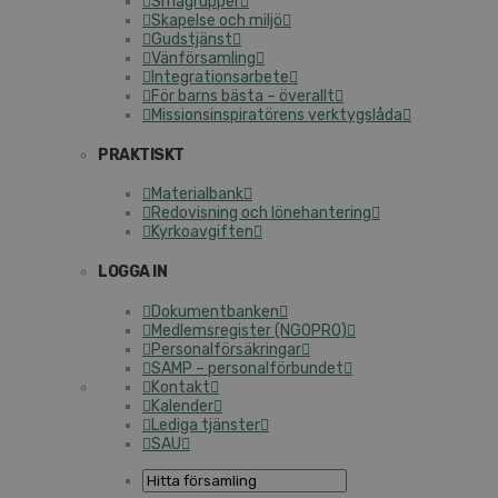
Smågrupper
Skapelse och miljö
Gudstjänst
Vänförsamling
Integrationsarbete
För barns bästa – överallt
Missionsinspiratörens verktygslåda
PRAKTISKT
Materialbank
Redovisning och lönehantering
Kyrkoavgiften
LOGGA IN
Dokumentbanken
Medlemsregister (NGOPRO)
Personalförsäkringar
SAMP – personalförbundet
Kontakt
Kalender
Lediga tjänster
SAU