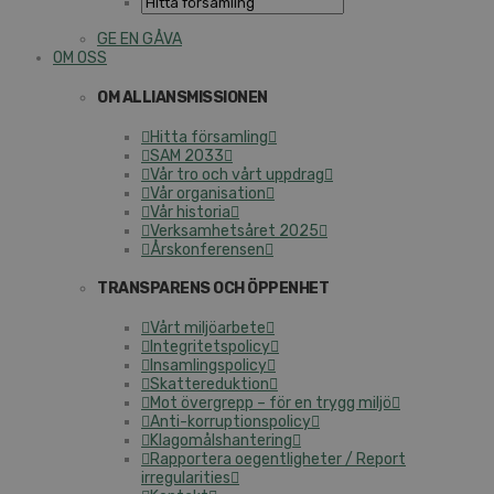
GE EN GÅVA
OM OSS
OM ALLIANSMISSIONEN
Hitta församling
SAM 2033
Vår tro och vårt uppdrag
Vår organisation
Vår historia
Verksamhetsåret 2025
Årskonferensen
TRANSPARENS OCH ÖPPENHET
Vårt miljöarbete
Integritetspolicy
Insamlingspolicy
Skattereduktion
Mot övergrepp – för en trygg miljö
Anti-korruptionspolicy
Klagomålshantering
Rapportera oegentligheter / Report
irregularities