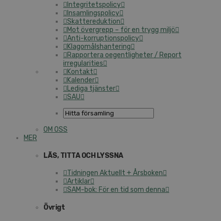
Integritetspolicy
Insamlingspolicy
Skattereduktion
Mot övergrepp – för en trygg miljö
Anti-korruptionspolicy
Klagomålshantering
Rapportera oegentligheter / Report
irregularities
Kontakt
Kalender
Lediga tjänster
SAU
OM OSS
MER
LÄS, TITTA OCH LYSSNA
Tidningen Aktuellt + Årsboken
Artiklar
SAM-bok: För en tid som denna
Övrigt