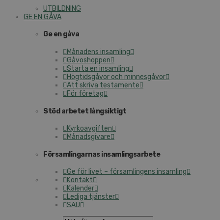
UTBILDNING
GE EN GÅVA
Ge en gåva
Månadens insamling
Gåvoshoppen
Starta en insamling
Högtidsgåvor och minnesgåvor
Att skriva testamente
För företag
Stöd arbetet långsiktigt
Kyrkoavgiften
Månadsgivare
Församlingarnas insamlingsarbete
Ge för livet – församlingens insamling
Kontakt
Kalender
Lediga tjänster
SAU