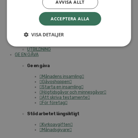
AVVISA ALLT
I trygga händer
Fortbildning för pastorer 2026
Kontakt
ACCEPTERA ALLA
Kalender
Lediga tjänster
SAU
VISA DETALJER
UTBILDNING
GE EN GÅVA
Ge en gåva
Månadens insamling
Gåvoshoppen
Starta en insamling
Högtidsgåvor och minnesgåvor
Att skriva testamente
För företag
Stöd arbetet långsiktigt
Kyrkoavgiften
Månadsgivare