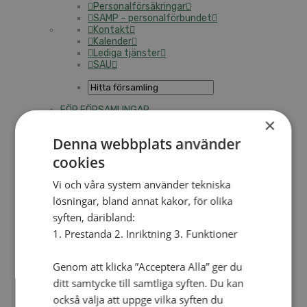
Personalförsäkringar
SAMP – personalförbundet
Kontakt
Kalender
Lediga tjänster
SAU
FÖR FÖRSAMLINGAR
×
VAD VI GÖR
Denna webbplats använder
VAD VI GÖR
cookies
Våra arbeten
Här finns vi
Vi och våra system använder tekniska
lösningar, bland annat kakor, för olika
Nationellt
syften, däribland:
Nationella avdelningen
1. Prestanda 2. Inriktning 3. Funktioner
Nationella arbetsområden
Våra pionjära satsningar
Genom att klicka ”Acceptera Alla” ger du
Engagera dig nationellt
Ekumeniska året 2025
ditt samtycke till samtliga syften. Du kan
också välja att uppge vilka syften du
Internationellt