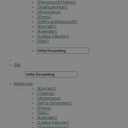
Pensionsstiftelsen
Sjukhuskyrkan
Annonsera
Press
SAM:s grafiska profil
Kontakt
Kalender
Lediga tjänster
SAU
Sök
Mobile box
Kontakt
Tidning
Annonsera
Hitta församling
Press
SAU
Kalender
Lediga tjänster
Sommargårdar