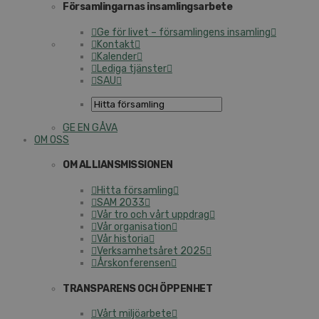
Församlingarnas insamlingsarbete
Ge för livet – församlingens insamling
Kontakt
Kalender
Lediga tjänster
SAU
GE EN GÅVA
OM OSS
OM ALLIANSMISSIONEN
Hitta församling
SAM 2033
Vår tro och vårt uppdrag
Vår organisation
Vår historia
Verksamhetsåret 2025
Årskonferensen
TRANSPARENS OCH ÖPPENHET
Vårt miljöarbete