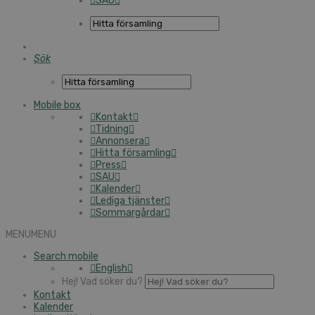
SAU
Sök
Mobile box
Kontakt
Tidning
Annonsera
Hitta församling
Press
SAU
Kalender
Lediga tjänster
Sommargårdar
MENU
MENU
Search mobile
English
Hej! Vad söker du?
Kontakt
Kalender