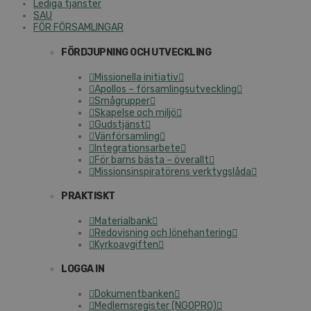
Lediga tjänster
SAU
FÖR FÖRSAMLINGAR
FÖRDJUPNING OCH UTVECKLING
Missionella initiativ
Apollos – församlingsutveckling
Smågrupper
Skapelse och miljö
Gudstjänst
Vänförsamling
Integrationsarbete
För barns bästa – överallt
Missionsinspiratörens verktygslåda
PRAKTISKT
Materialbank
Redovisning och lönehantering
Kyrkoavgiften
LOGGA IN
Dokumentbanken
Medlemsregister (NGOPRO)