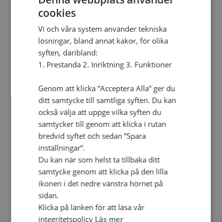
cookies
frågeställningar eller problem. Ofta tar jag
mina egna barn som exempel. Jag vill inte
Vi och våra system använder tekniska
komma med pekpinnar. Hygien är lika viktigt
lösningar, bland annat kakor, för olika
för mig som för dem. Jag har bara haft andra
syften, däribland:
1. Prestanda 2. Inriktning 3. Funktioner
möjligheter att lära mig om det. På klasserna
får jag också möjlighet att prata om att vi är
Genom att klicka ”Acceptera Alla” ger du
skapade av Gud och att vi därför ska ta hand
ditt samtycke till samtliga syften. Du kan
om våra kroppar.
också välja att uppge vilka syften du
samtycker till genom att klicka i rutan
I Hälsans hus bor en familj. En dag kommer en
bredvid syftet och sedan ”Spara
kvinna till dem och frågar hur de gör för att
inställningar”.
hålla barnen i huset så friska. Lösningen finns i
Du kan när som helst ta tillbaka ditt
att hitta tre nycklar som leder in i Hälsans hus.
samtycke genom att klicka på den lilla
De finns i köket, vid latrinen och vid brunnen. I
ikonen i det nedre vänstra hörnet på
sidan.
köket finns mat som är bra för alla, inklusive
Klicka på länken för att läsa vår
barn, gravida och äldre personer. I brunnen
integritetspolicy
Läs mer