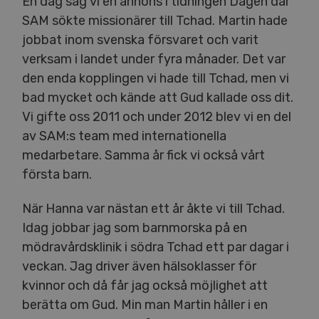
En dag såg vi en annons i tidningen Dagen där
SAM sökte missionärer till Tchad. Martin hade
jobbat inom svenska försvaret och varit
verksam i landet under fyra månader. Det var
den enda kopplingen vi hade till Tchad, men vi
bad mycket och kände att Gud kallade oss dit.
Vi gifte oss 2011 och under 2012 blev vi en del
av SAM:s team med internationella
medarbetare. Samma år fick vi också vårt
första barn.
När Hanna var nästan ett år åkte vi till Tchad.
Idag jobbar jag som barnmorska på en
mödravårdsklinik i södra Tchad ett par dagar i
veckan. Jag driver även hälsoklasser för
kvinnor och då får jag också möjlighet att
berätta om Gud. Min man Martin håller i en