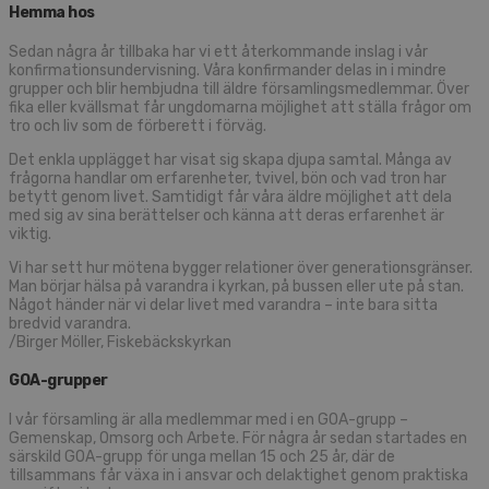
Hemma hos
Sedan några år tillbaka har vi ett återkommande inslag i vår
konfirmationsundervisning. Våra konfirmander delas in i mindre
grupper och blir hembjudna till äldre församlingsmedlemmar. Över
fika eller kvällsmat får ungdomarna möjlighet att ställa frågor om
tro och liv som de förberett i förväg.
Det enkla upplägget har visat sig skapa djupa samtal. Många av
frågorna handlar om erfarenheter, tvivel, bön och vad tron har
betytt genom livet. Samtidigt får våra äldre möjlighet att dela
med sig av sina berättelser och känna att deras erfarenhet är
viktig.
Vi har sett hur mötena bygger relationer över generationsgränser.
Man börjar hälsa på varandra i kyrkan, på bussen eller ute på stan.
Något händer när vi delar livet med varandra – inte bara sitta
bredvid varandra.
/Birger Möller, Fiskebäckskyrkan
GOA-grupper
I vår församling är alla medlemmar med i en GOA-grupp –
Gemenskap, Omsorg och Arbete. För några år sedan startades en
särskild GOA-grupp för unga mellan 15 och 25 år, där de
tillsammans får växa in i ansvar och delaktighet genom praktiska