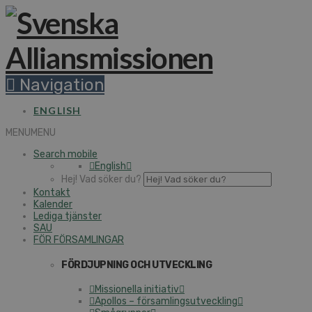
Navigation
ENGLISH
MENU
MENU
Search mobile
English
Hej! Vad söker du?
Kontakt
Kalender
Lediga tjänster
SAU
FÖR FÖRSAMLINGAR
FÖRDJUPNING OCH UTVECKLING
Missionella initiativ
Apollos – församlingsutveckling