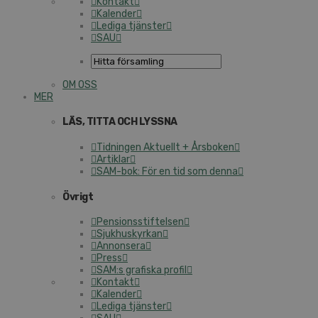
Kontakt
Kalender
Lediga tjänster
SAU
OM OSS
MER
LÄS, TITTA OCH LYSSNA
Tidningen Aktuellt + Årsboken
Artiklar
SAM-bok: För en tid som denna
Övrigt
Pensionsstiftelsen
Sjukhuskyrkan
Annonsera
Press
SAM:s grafiska profil
Kontakt
Kalender
Lediga tjänster