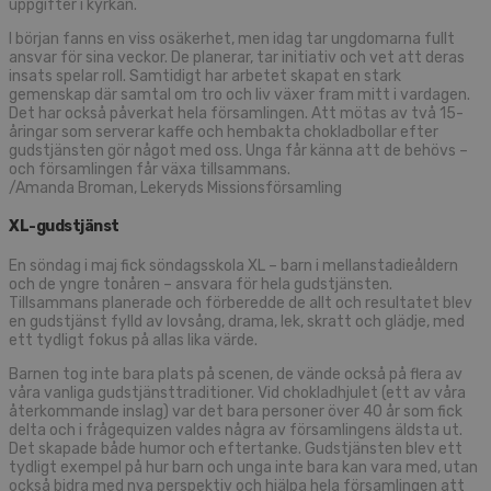
uppgifter i kyrkan.
I början fanns en viss osäkerhet, men idag tar ungdomarna fullt
ansvar för sina veckor. De planerar, tar initiativ och vet att deras
insats spelar roll. Samtidigt har arbetet skapat en stark
gemenskap där samtal om tro och liv växer fram mitt i vardagen.
Det har också påverkat hela församlingen. Att mötas av två 15-
åringar som serverar kaffe och hembakta chokladbollar efter
gudstjänsten gör något med oss. Unga får känna att de behövs –
och församlingen får växa tillsammans.
/Amanda Broman, Lekeryds Missionsförsamling
XL-gudstjänst
En söndag i maj fick söndagsskola XL – barn i mellanstadieåldern
och de yngre tonåren – ansvara för hela gudstjänsten.
Tillsammans planerade och förberedde de allt och resultatet blev
en gudstjänst fylld av lovsång, drama, lek, skratt och glädje, med
ett tydligt fokus på allas lika värde.
Barnen tog inte bara plats på scenen, de vände också på flera av
våra vanliga gudstjänsttraditioner. Vid chokladhjulet (ett av våra
återkommande inslag) var det bara personer över 40 år som fick
delta och i frågequizen valdes några av församlingens äldsta ut.
Det skapade både humor och eftertanke. Gudstjänsten blev ett
tydligt exempel på hur barn och unga inte bara kan vara med, utan
också bidra med nya perspektiv och hjälpa hela församlingen att