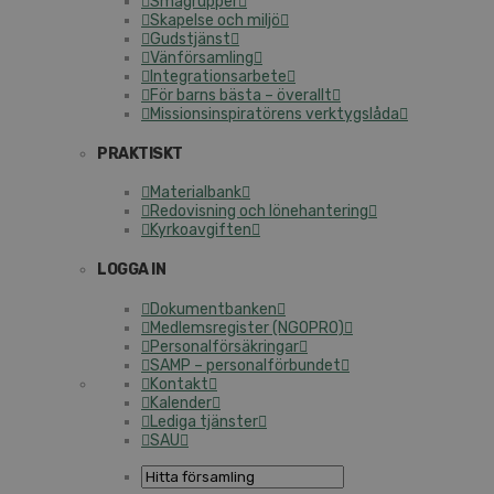
Smågrupper
Skapelse och miljö
Gudstjänst
Vänförsamling
Integrationsarbete
För barns bästa – överallt
Missionsinspiratörens verktygslåda
PRAKTISKT
Materialbank
Redovisning och lönehantering
Kyrkoavgiften
LOGGA IN
Dokumentbanken
Medlemsregister (NGOPRO)
Personalförsäkringar
SAMP – personalförbundet
Kontakt
Kalender
Lediga tjänster
SAU