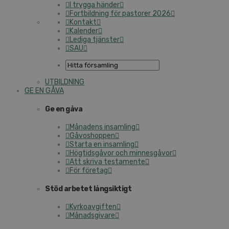
I trygga händer
Fortbildning för pastorer 2026
Kontakt
Kalender
Lediga tjänster
SAU
UTBILDNING
GE EN GÅVA
Ge en gåva
Månadens insamling
Gåvoshoppen
Starta en insamling
Högtidsgåvor och minnesgåvor
Att skriva testamente
För företag
Stöd arbetet långsiktigt
Kyrkoavgiften
Månadsgivare