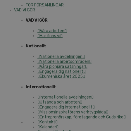
FÖR FÖRSAMLINGAR
VAD VI GÖR
VAD VI GÖR
Våra arbeten
Här finns vi
Nationellt
Nationella avdelningen
Nationella arbetsområden
Våra pionjära satsningar
Engagera dig nationellt
Ekumeniska året 2025
Internationellt
Internationella avdelningen
Utsända och arbeten
Engagera dig internationellt
Missionsinspiratörens verktygslåda
Entreprenörskap, företagande och Guds rike
Kontakt
Kalender