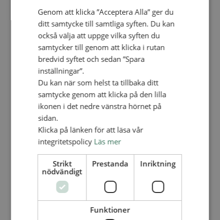
Personalförsäkringar
Genom att klicka ”Acceptera Alla” ger du
SAMP – personalförbundet
Kontakt
ditt samtycke till samtliga syften. Du kan
Kalender
också välja att uppge vilka syften du
Lediga tjänster
SAU
samtycker till genom att klicka i rutan
bredvid syftet och sedan ”Spara
inställningar”.
FÖR FÖRSAMLINGAR
Du kan när som helst ta tillbaka ditt
VAD VI GÖR
samtycke genom att klicka på den lilla
VAD VI GÖR
ikonen i det nedre vänstra hörnet på
sidan.
Våra arbeten
Klicka på länken för att läsa vår
Här finns vi
integritetspolicy
Läs mer
Nationellt
Strikt
Prestanda
Inriktning
Nationella avdelningen
nödvändigt
Nationella arbetsområden
Våra pionjära satsningar
Engagera dig nationellt
Ekumeniska året 2025
Funktioner
Internationellt