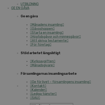
UTBILDNING
GE EN GÅVA
Ge en gåva
Månadens insamling
Gåvoshoppen
Starta en insamling
Högtidsgåvor och minnesgåvor
Att skriva testamente
För företag
Stöd arbetet långsiktigt
Kyrkoavgiften
Månadsgivare
Församlingarnas insamlingsarbete
Ge för livet – församlingens insamling
Kontakt
Kalender
Lediga tjänster
SAU