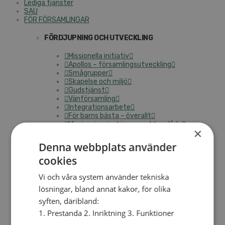
Lediga tjänster
SAU
FÖR FÖRSAMLINGAR
FÖRDJUPNING OCH UTVECKLING
Missionella initiativ
Apollos – församlingsutveckling
Smågrupper
Skapelse och miljö
Gudstjänst
Vänförsamling
Integrationsarbete
För barns bästa – överallt
Missionsinspiratörens verktygslåda
×
PRAKTISKT
Denna webbplats använder
cookies
Materialbank
Redovisning och lönehantering
Vi och våra system använder tekniska
Kyrkoavgiften
lösningar, bland annat kakor, för olika
LOGGA IN
syften, däribland:
1. Prestanda 2. Inriktning 3. Funktioner
Dokumentbanken
Medlemsregister (NGOPRO)