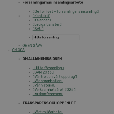
Församlingarnas insamlingsarbete
Ge för livet – församlingens insamling
Kontakt
Kalender
Lediga tjänster
SAU
GE EN GÅVA
OM OSS
OM ALLIANSMISSIONEN
Hitta församling
SAM 2033
Vår tro och vårt uppdrag
Vår organisation
Vår historia
Verksamhetsåret 2025
Årskonferensen
TRANSPARENS OCH ÖPPENHET
Vårt miljöarbete