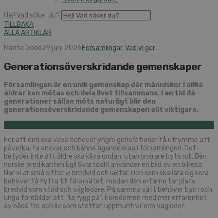
Hej! Vad söker du?
TILLBAKA
ALLA ARTIKLAR
Marita Good
29 juni 2026
Församlingar
,
Vad vi gör
Generationsöverskridande gemenskaper
Församlingen är en unik gemenskap där människor i olika
åldrar kan mötas och dela livet tillsammans. I en tid då
generationer sällan möts naturligt blir den
generationsöverskridande gemenskapen allt viktigare.
För att den ska växa behöver yngre generationer få utrymme att
påverka, ta ansvar och känna ägandeskap i församlingen. Det
betyder inte att äldre ska kliva undan, utan snarare byta roll. Den
norske predikanten Egil Svartdahl använder en bild av en bilresa:
När vi är små sitter vi bredvid och iaktar. Den som ska lära sig köra
behöver få flytta till förarsätet, medan den erfarne tar plats
bredvid som stöd och vägledare. På samma sätt behöver barn och
unga förebilder att ”ta rygg på”. Föredömen med mer erfarenhet
av både tro och liv som stöttar, uppmuntrar och vägleder.