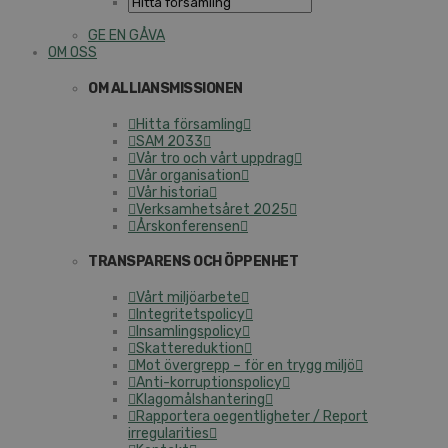
GE EN GÅVA
OM OSS
OM ALLIANSMISSIONEN
Hitta församling
SAM 2033
Vår tro och vårt uppdrag
Vår organisation
Vår historia
Verksamhetsåret 2025
Årskonferensen
TRANSPARENS OCH ÖPPENHET
Vårt miljöarbete
Integritetspolicy
Insamlingspolicy
Skattereduktion
Mot övergrepp – för en trygg miljö
Anti-korruptionspolicy
Klagomålshantering
Rapportera oegentligheter / Report
irregularities