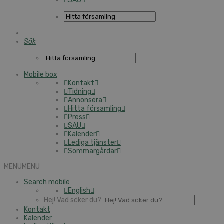
SAU
Sök
Mobile box
Kontakt
Tidning
Annonsera
Hitta församling
Press
SAU
Kalender
Lediga tjänster
Sommargårdar
MENU
MENU
Search mobile
English
Hej! Vad söker du?
Kontakt
Kalender