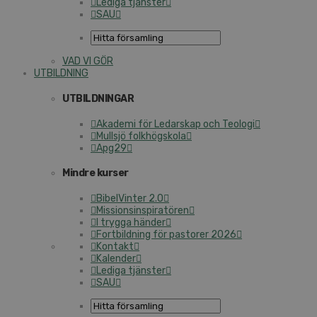
Lediga tjänster
SAU
VAD VI GÖR
UTBILDNING
UTBILDNINGAR
Akademi för Ledarskap och Teologi
Mullsjö folkhögskola
Apg29
Mindre kurser
BibelVinter 2.0
Missionsinspiratören
I trygga händer
Fortbildning för pastorer 2026
Kontakt
Kalender
Lediga tjänster
SAU