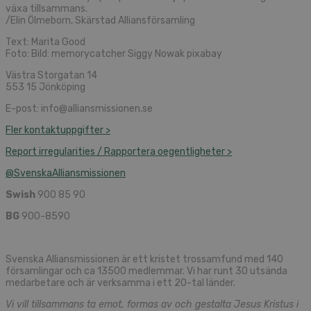
växa tillsammans.
/Elin Ölmeborn, Skärstad Alliansförsamling
Text: Marita Good
Foto: Bild: memorycatcher Siggy Nowak pixabay
Västra Storgatan 14
553 15 Jönköping
E-post: info@alliansmissionen.se
Fler kontaktuppgifter >
Report irregularities / Rapportera oegentligheter >
@SvenskaAlliansmissionen
Swish
900 85 90
BG
900-8590
Svenska Alliansmissionen är ett kristet trossamfund med 140
församlingar och ca 13500 medlemmar. Vi har runt 30 utsända
medarbetare och är verksamma i ett 20-tal länder.
Vi vill tillsammans ta emot, formas av och gestalta Jesus Kristus i