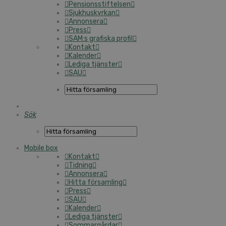
Pensionsstiftelsen
Sjukhuskyrkan
Annonsera
Press
SAM:s grafiska profil
Kontakt
Kalender
Lediga tjänster
SAU
Sök
Mobile box
Kontakt
Tidning
Annonsera
Hitta församling
Press
SAU
Kalender
Lediga tjänster
Sommargårdar