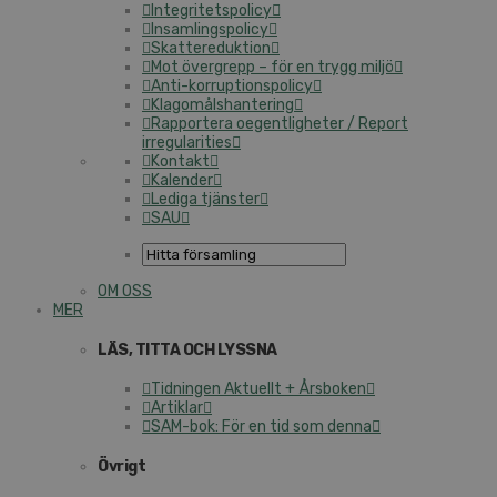
Integritetspolicy
Insamlingspolicy
Skattereduktion
Mot övergrepp – för en trygg miljö
Anti-korruptionspolicy
Klagomålshantering
Rapportera oegentligheter / Report
irregularities
Kontakt
Kalender
Lediga tjänster
SAU
OM OSS
MER
LÄS, TITTA OCH LYSSNA
Tidningen Aktuellt + Årsboken
Artiklar
SAM-bok: För en tid som denna
Övrigt