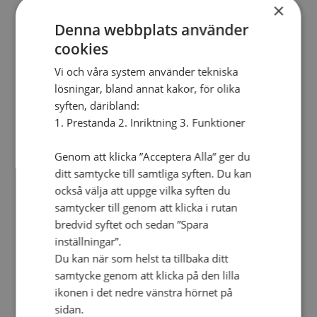
Lediga tjänster
×
SAU
Denna webbplats använder
FÖR FÖRSAMLINGAR
cookies
FÖRDJUPNING OCH UTVECKLING
Vi och våra system använder tekniska
Missionella initiativ
lösningar, bland annat kakor, för olika
Apollos – församlingsutveckling
Smågrupper
syften, däribland:
Skapelse och miljö
1. Prestanda 2. Inriktning 3. Funktioner
Gudstjänst
Vänförsamling
Integrationsarbete
Genom att klicka ”Acceptera Alla” ger du
För barns bästa – överallt
ditt samtycke till samtliga syften. Du kan
Missionsinspiratörens verktygslåda
också välja att uppge vilka syften du
PRAKTISKT
samtycker till genom att klicka i rutan
bredvid syftet och sedan ”Spara
Materialbank
Redovisning och lönehantering
inställningar”.
Kyrkoavgiften
Du kan när som helst ta tillbaka ditt
samtycke genom att klicka på den lilla
LOGGA IN
ikonen i det nedre vänstra hörnet på
Dokumentbanken
sidan.
Medlemsregister (NGOPRO)