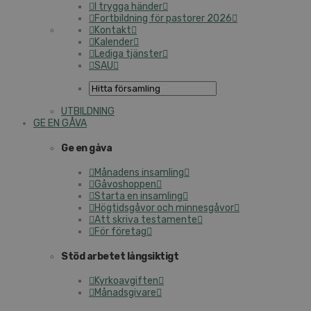
I trygga händer
Fortbildning för pastorer 2026
Kontakt
Kalender
Lediga tjänster
SAU
UTBILDNING
GE EN GÅVA
Ge en gåva
Månadens insamling
Gåvoshoppen
Starta en insamling
Högtidsgåvor och minnesgåvor
Att skriva testamente
För företag
Stöd arbetet långsiktigt
Kyrkoavgiften
Månadsgivare