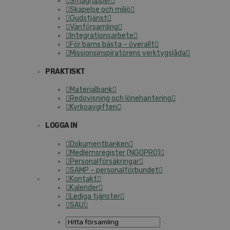
Smågrupper
Skapelse och miljö
Gudstjänst
Vänförsamling
Integrationsarbete
För barns bästa – överallt
Missionsinspiratörens verktygslåda
PRAKTISKT
Materialbank
Redovisning och lönehantering
Kyrkoavgiften
LOGGA IN
Dokumentbanken
Medlemsregister (NGOPRO)
Personalförsäkringar
SAMP – personalförbundet
Kontakt
Kalender
Lediga tjänster
SAU