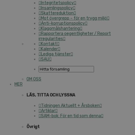
Integritetspolicy
Insamlingspolicy
Skattereduktion
Mot övergrepp – för en trygg miljö
Anti-korruptionspolicy
Klagomålshantering
Rapportera oegentligheter / Report
irregularities
Kontakt
Kalender
Lediga tjänster
SAU
OM OSS
MER
LÄS, TITTA OCH LYSSNA
Tidningen Aktuellt + Årsboken
Artiklar
SAM-bok: För en tid som denna
Övrigt