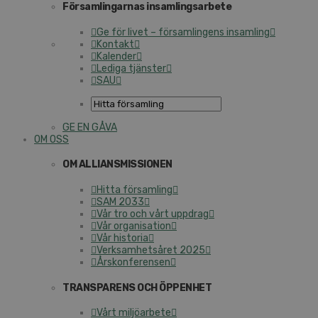
Församlingarnas insamlingsarbete
Ge för livet – församlingens insamling
Kontakt
Kalender
Lediga tjänster
SAU
GE EN GÅVA
OM OSS
OM ALLIANSMISSIONEN
Hitta församling
SAM 2033
Vår tro och vårt uppdrag
Vår organisation
Vår historia
Verksamhetsåret 2025
Årskonferensen
TRANSPARENS OCH ÖPPENHET
Vårt miljöarbete