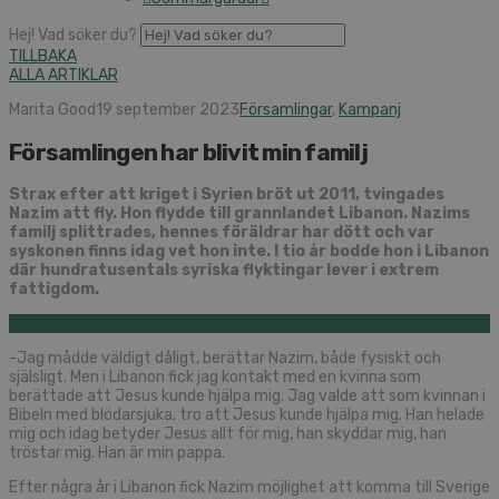
Hej! Vad söker du?
TILLBAKA
ALLA ARTIKLAR
Marita Good
19 september 2023
Församlingar
,
Kampanj
Församlingen har blivit min familj
Strax efter att kriget i Syrien bröt ut 2011, tvingades
Nazim att fly. Hon flydde till grannlandet Libanon. Nazims
familj splittrades, hennes föräldrar har dött och var
syskonen finns idag vet hon inte. I tio år bodde hon i Libanon
där hundratusentals syriska flyktingar lever i extrem
fattigdom.
-Jag mådde väldigt dåligt, berättar Nazim, både fysiskt och
själsligt. Men i Libanon fick jag kontakt med en kvinna som
berättade att Jesus kunde hjälpa mig. Jag valde att som kvinnan i
Bibeln med blödarsjuka, tro att Jesus kunde hjälpa mig. Han helade
mig och idag betyder Jesus allt för mig, han skyddar mig, han
tröstar mig. Han är min pappa.
Efter några år i Libanon fick Nazim möjlighet att komma till Sverige