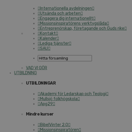
Internationella avdelningen
Utsända och arbeten
Engagera dig internationellt
Missionsinspiratörens verktygslåda
Entreprenörskap, företagande och Guds rike
Kontakt
Kalender
Lediga tjänster
SAU
VAD VI GÖR
UTBILDNING
UTBILDNINGAR
Akademi för Ledarskap och Teologi
Mullsjö folkhögskola
Apg29
Mindre kurser
BibelVinter 2.0
Missionsinspiratören