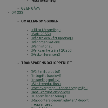
GE EN GÅVA
OM OSS
OM ALLIANSMISSIONEN
Hitta församling
SAM 2033
Vår tro och vårt uppdrag
Vår organisation
Vår historia
Verksamhetsåret 2025
Årskonferensen
TRANSPARENS OCH ÖPPENHET
Vårt miljöarbete
Integritetspolicy
Insamlingspolicy
Skattereduktion
Mot övergrepp – för en trygg miljö
Anti-korruptionspolicy
Klagomålshantering
Rapportera oegentligheter / Report
irregularities