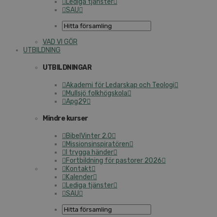
Lediga tjänster
SAU
VAD VI GÖR
UTBILDNING
UTBILDNINGAR
Akademi för Ledarskap och Teologi
Mullsjö folkhögskola
Apg29
Mindre kurser
BibelVinter 2.0
Missionsinspiratören
I trygga händer
Fortbildning för pastorer 2026
Kontakt
Kalender
Lediga tjänster
SAU