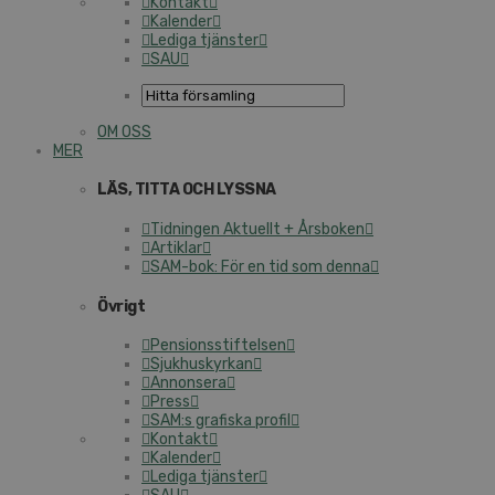
Kontakt
Kalender
Lediga tjänster
SAU
OM OSS
MER
LÄS, TITTA OCH LYSSNA
Tidningen Aktuellt + Årsboken
Artiklar
SAM-bok: För en tid som denna
Övrigt
Pensionsstiftelsen
Sjukhuskyrkan
Annonsera
Press
SAM:s grafiska profil
Kontakt
Kalender
Lediga tjänster