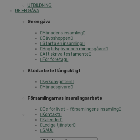
UTBILDNING
GE EN GÅVA
Ge en gåva
Månadens insamling
Gåvoshoppen
Starta en insamling
Högtidsgåvor och minnesgåvor
Att skriva testamente
För företag
Stöd arbetet långsiktigt
Kyrkoavgiften
Månadsgivare
Församlingarnas insamlingsarbete
Ge för livet – församlingens insamling
Kontakt
Kalender
Lediga tjänster
SAU