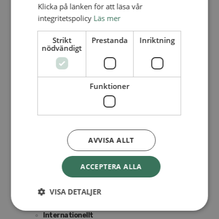
Personalförsäkringar
Klicka på länken för att läsa vår
SAMP – personalförbundet
integritetspolicy
Läs mer
Kontakt
Kalender
Lediga tjänster
Strikt
Prestanda
Inriktning
SAU
nödvändigt
FÖR FÖRSAMLINGAR
Funktioner
VAD VI GÖR
VAD VI GÖR
Våra arbeten
Här finns vi
AVVISA ALLT
Nationellt
Nationella avdelningen
ACCEPTERA ALLA
Nationella arbetsområden
Våra pionjära satsningar
Engagera dig nationellt
VISA DETALJER
Ekumeniska året 2025
Internationellt