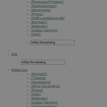
Pensionsstiftelsen
Sjukhuskyrkan
Annonsera
Press
SAM:s grafiska profil
Kontakt
Kalender
Lediga tjänster
SAU
Sök
Mobile box
Kontakt
Tidning
Annonsera
Hitta församling
Press
SAU
Kalender
Lediga tjänster
Sommargårdar