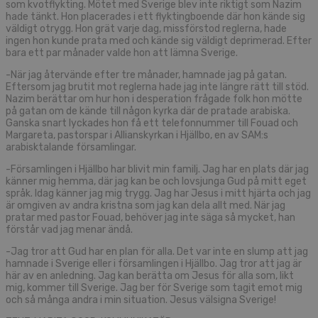
som kvotflykting. Mötet med Sverige blev inte riktigt som Nazim
hade tänkt. Hon placerades i ett flyktingboende där hon kände sig
väldigt otrygg. Hon grät varje dag, missförstod reglerna, hade
ingen hon kunde prata med och kände sig väldigt deprimerad. Efter
bara ett par månader valde hon att lämna Sverige.
-När jag återvände efter tre månader, hamnade jag på gatan.
Eftersom jag brutit mot reglerna hade jag inte längre rätt till stöd.
Nazim berättar om hur hon i desperation frågade folk hon mötte
på gatan om de kände till någon kyrka där de pratade arabiska.
Ganska snart lyckades hon få ett telefonnummer till Fouad och
Margareta, pastorspar i Allianskyrkan i Hjällbo, en av SAM:s
arabisktalande församlingar.
-Församlingen i Hjällbo har blivit min familj. Jag har en plats där jag
känner mig hemma, där jag kan be och lovsjunga Gud på mitt eget
språk. Idag känner jag mig trygg. Jag har Jesus i mitt hjärta och jag
är omgiven av andra kristna som jag kan dela allt med. När jag
pratar med pastor Fouad, behöver jag inte säga så mycket, han
förstår vad jag menar ändå.
-Jag tror att Gud har en plan för alla. Det var inte en slump att jag
hamnade i Sverige eller i församlingen i Hjällbo. Jag tror att jag är
här av en anledning. Jag kan berätta om Jesus för alla som, likt
mig, kommer till Sverige. Jag ber för Sverige som tagit emot mig
och så många andra i min situation. Jesus välsigna Sverige!