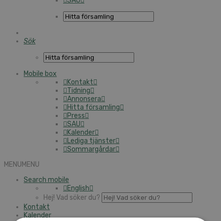
SAU
Sök
Mobile box
Kontakt
Tidning
Annonsera
Hitta församling
Press
SAU
Kalender
Lediga tjänster
Sommargårdar
MENU
MENU
Search mobile
English
Hej! Vad söker du?
Kontakt
Kalender