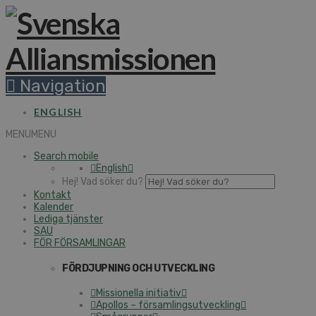
Navigation
ENGLISH
MENU
MENU
Search mobile
English
Hej! Vad söker du?
Kontakt
Kalender
Lediga tjänster
SAU
FÖR FÖRSAMLINGAR
FÖRDJUPNING OCH UTVECKLING
Missionella initiativ
Apollos – församlingsutveckling