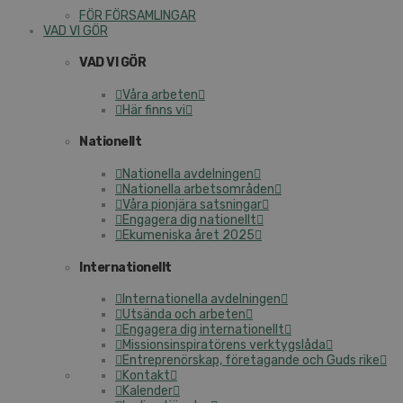
FÖR FÖRSAMLINGAR
VAD VI GÖR
VAD VI GÖR
Våra arbeten
Här finns vi
Nationellt
Nationella avdelningen
Nationella arbetsområden
Våra pionjära satsningar
Engagera dig nationellt
Ekumeniska året 2025
Internationellt
Internationella avdelningen
Utsända och arbeten
Engagera dig internationellt
Missionsinspiratörens verktygslåda
Entreprenörskap, företagande och Guds rike
Kontakt
Kalender