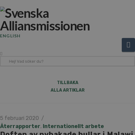
ENGLISH
N
Hej!
Vad
söker
du?
TILLBAKA
ALLA ARTIKLAR
5 februari 2020
Återrapporter
,
Internationellt arbete
Doften av nybakade bullar i Malawi