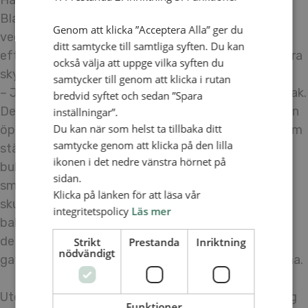
Här bakas det bullar på gatan utanför kyrkan i
Blantyre i Malawi. Ugnen som de använder är
Genom att klicka ”Acceptera Alla” ger du
vedeldad. Hur gör ni när det regnar? frågade jag
ditt samtycke till samtliga syften. Du kan
eftersom bageriet låg under bar himmel bakom några
också välja att uppge vilka syften du
skynken.
samtycker till genom att klicka i rutan
– Ja, det fixar vi till på något sätt och ugnen har ju tak.
bredvid syftet och sedan ”Spara
Det var riktigt varmt och varmare blev det när luckan
inställningar”.
Du kan när som helst ta tillbaka ditt
öppnades och en plåt togs ut med nybakat bröd som
samtycke genom att klicka på den lilla
ställdes på en liten pall. Doften av de nybakade
ikonen i det nedre vänstra hörnet på
bullarna spred sig från deras lilla krypin. Och de
sidan.
smakade som mammas bullar hemma i Sverige. Nu
Klicka på länken för att läsa vår
skulle några av tjejerna ut på gatorna och sälja
integritetspolicy
Läs mer
bakverken. Några kom fram och berättade stolt att
de var de första som blivit utbildade i det här
Strikt
Prestanda
Inriktning
nödvändigt
gathörnet. Nu var det deras uppgift att sälja bullarna.
Utöver bakning har tjejer också möjlighet att lära sig
Funktioner