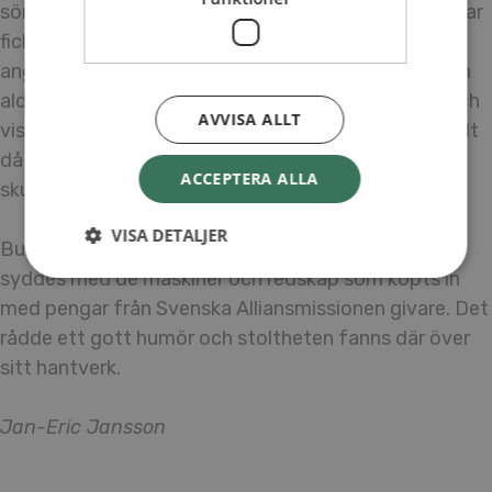
sömnad på de två handtrampade symaskinerna. Killar
fick instruktioner i hur de ska använda en såg på det
angränsade snickeriet. Det var tydligt att en av dem
aldrig använt ett sådant redskap, så jag ryckte in och
AVVISA ALLT
visade hur man skulle göra. Men det var inte så enkelt
då träslaget var väldigt hårt. Tanken var att det slut
ACCEPTERA ALLA
skulle bli ett träbord.
VISA DETALJER
Bullarna bakades, borden byggdes och klänningar
syddes med de maskiner och redskap som köpts in
med pengar från Svenska Alliansmissionen givare. Det
rådde ett gott humör och stoltheten fanns där över
sitt hantverk.
Jan-Eric Jansson