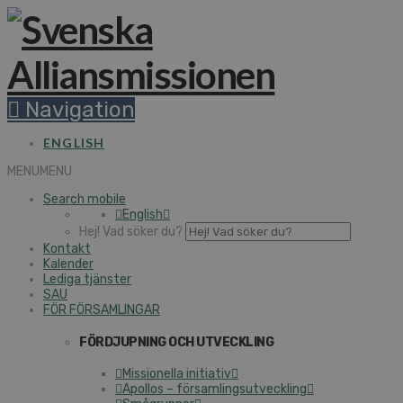
Navigation
ENGLISH
MENU
MENU
Search mobile
English
Hej! Vad söker du?
Kontakt
Kalender
Lediga tjänster
SAU
FÖR FÖRSAMLINGAR
FÖRDJUPNING OCH UTVECKLING
Missionella initiativ
Apollos – församlingsutveckling