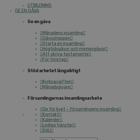
UTBILDNING
GE EN GÅVA
Ge en gåva
Månadens insamling
Gåvoshoppen
Starta en insamling
Högtidsgåvor och minnesgåvor
Att skriva testamente
För företag
Stöd arbetet långsiktigt
Kyrkoavgiften
Månadsgivare
Församlingarnas insamlingsarbete
Ge för livet – församlingens insamling
Kontakt
Kalender
Lediga tjänster
SAU