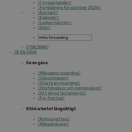
I trygga händer
Fortbildning för pastorer 2026
Kontakt
Kalender
Lediga tjänster
SAU
UTBILDNING
GE EN GÅVA
Ge en gåva
Månadens insamling
Gåvoshoppen
Starta en insamling
Högtidsgåvor och minnesgåvor
Att skriva testamente
För företag
Stöd arbetet långsiktigt
Kyrkoavgiften
Månadsgivare