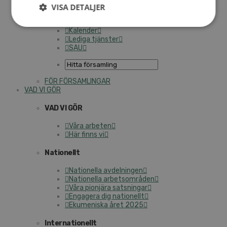
Personalförsäkringar
VISA DETALJER
SAMP – personalförbundet
Kontakt
Kalender
Lediga tjänster
SAU
FÖR FÖRSAMLINGAR
VAD VI GÖR
VAD VI GÖR
Våra arbeten
Här finns vi
Nationellt
Nationella avdelningen
Nationella arbetsområden
Våra pionjära satsningar
Engagera dig nationellt
Ekumeniska året 2025
Internationellt