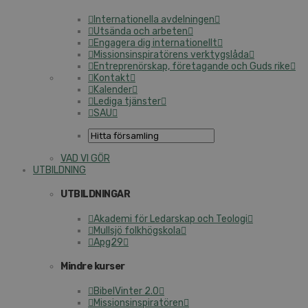
Internationella avdelningen
Utsända och arbeten
Engagera dig internationellt
Missionsinspiratörens verktygslåda
Entreprenörskap, företagande och Guds rike
Kontakt
Kalender
Lediga tjänster
SAU
VAD VI GÖR
UTBILDNING
UTBILDNINGAR
Akademi för Ledarskap och Teologi
Mullsjö folkhögskola
Apg29
Mindre kurser
BibelVinter 2.0
Missionsinspiratören