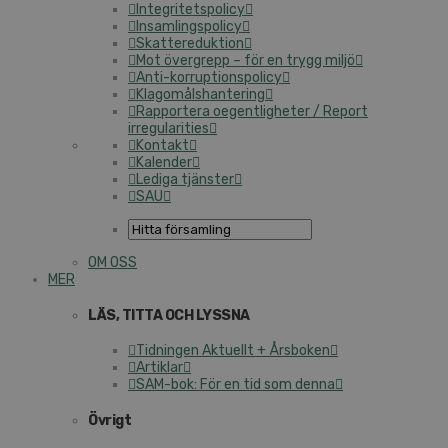
Integritetspolicy
Insamlingspolicy
Skattereduktion
Mot övergrepp – för en trygg miljö
Anti-korruptionspolicy
Klagomålshantering
Rapportera oegentligheter / Report
irregularities
Kontakt
Kalender
Lediga tjänster
SAU
OM OSS
MER
LÄS, TITTA OCH LYSSNA
Tidningen Aktuellt + Årsboken
Artiklar
SAM-bok: För en tid som denna
Övrigt