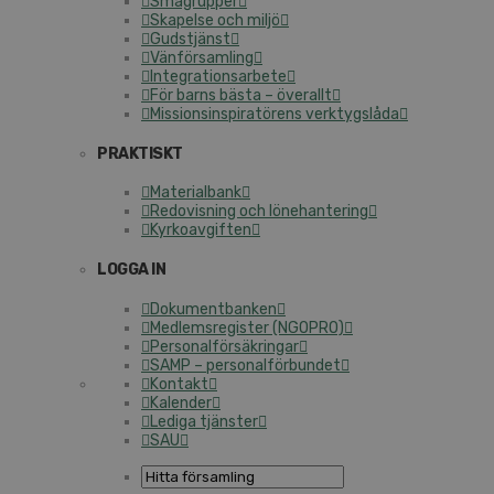
Smågrupper
Skapelse och miljö
Gudstjänst
Vänförsamling
Integrationsarbete
För barns bästa – överallt
Missionsinspiratörens verktygslåda
PRAKTISKT
Materialbank
Redovisning och lönehantering
Kyrkoavgiften
LOGGA IN
Dokumentbanken
Medlemsregister (NGOPRO)
Personalförsäkringar
SAMP – personalförbundet
Kontakt
Kalender
Lediga tjänster
SAU