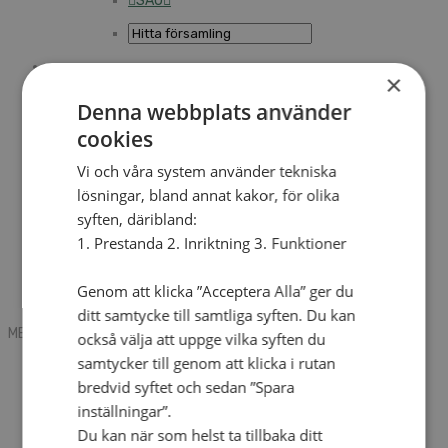
SAU
×
Sök
Denna webbplats använder
cookies
Mobile box
Kontakt
Vi och våra system använder tekniska
Tidning
lösningar, bland annat kakor, för olika
Annonsera
syften, däribland:
Hitta församling
Press
1. Prestanda 2. Inriktning 3. Funktioner
SAU
Kalender
Lediga tjänster
Genom att klicka ”Acceptera Alla” ger du
Sommargårdar
ditt samtycke till samtliga syften. Du kan
MENU
MENU
också välja att uppge vilka syften du
samtycker till genom att klicka i rutan
Search mobile
English
bredvid syftet och sedan ”Spara
Hej! Vad söker du?
inställningar”.
Kontakt
Du kan när som helst ta tillbaka ditt
Kalender