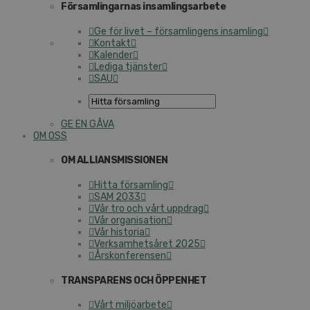
Församlingarnas insamlingsarbete
Ge för livet – församlingens insamling
Kontakt
Kalender
Lediga tjänster
SAU
GE EN GÅVA
OM OSS
OM ALLIANSMISSIONEN
Hitta församling
SAM 2033
Vår tro och vårt uppdrag
Vår organisation
Vår historia
Verksamhetsåret 2025
Årskonferensen
TRANSPARENS OCH ÖPPENHET
Vårt miljöarbete