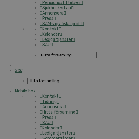
Pensionsstiftelsen
Sjukhuskyrkan
Annonsera
Press
SAM:s grafiska profil
Kontakt
Kalender
Lediga tjänster
SAU
Sök
Mobile box
Kontakt
Tidning
Annonsera
Hitta församling
Press
SAU
Kalender
Lediga tjänster
Sommargårdar