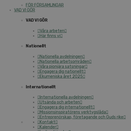
FÖR FÖRSAMLINGAR
VAD VI GÖR
VAD VI GÖR
Våra arbeten
Här finns vi
Nationellt
Nationella avdelningen
Nationella arbetsområden
Våra pionjära satsningar
Engagera dig nationellt
Ekumeniska året 2025
Internationellt
Internationella avdelningen
Utsända och arbeten
Engagera dig internationellt
Missionsinspiratörens verktygslåda
Entreprenörskap, företagande och Guds rike
Kontakt
Kalender