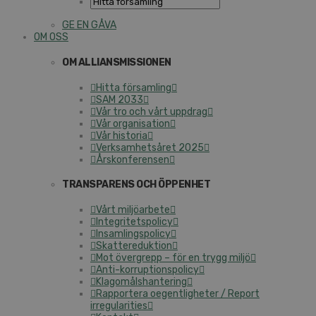
GE EN GÅVA
OM OSS
OM ALLIANSMISSIONEN
Hitta församling
SAM 2033
Vår tro och vårt uppdrag
Vår organisation
Vår historia
Verksamhetsåret 2025
Årskonferensen
TRANSPARENS OCH ÖPPENHET
Vårt miljöarbete
Integritetspolicy
Insamlingspolicy
Skattereduktion
Mot övergrepp – för en trygg miljö
Anti-korruptionspolicy
Klagomålshantering
Rapportera oegentligheter / Report
irregularities