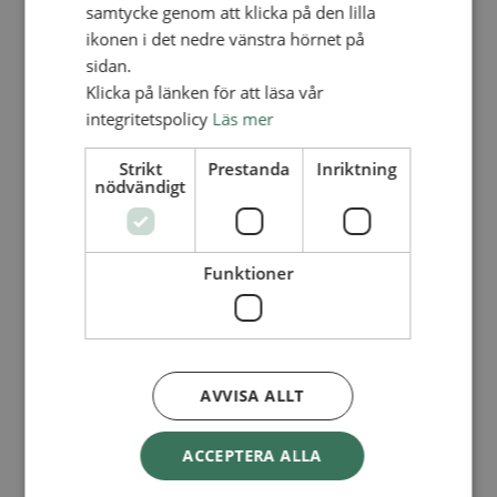
Lediga tjänster
samtycke genom att klicka på den lilla
SAU
ikonen i det nedre vänstra hörnet på
FÖR FÖRSAMLINGAR
sidan.
FÖRDJUPNING OCH UTVECKLING
Klicka på länken för att läsa vår
integritetspolicy
Läs mer
Missionella initiativ
Apollos – församlingsutveckling
Smågrupper
Strikt
Prestanda
Inriktning
Skapelse och miljö
nödvändigt
Gudstjänst
Vänförsamling
Integrationsarbete
För barns bästa – överallt
Funktioner
Missionsinspiratörens verktygslåda
PRAKTISKT
Materialbank
Redovisning och lönehantering
Kyrkoavgiften
AVVISA ALLT
LOGGA IN
ACCEPTERA ALLA
Dokumentbanken
Medlemsregister (NGOPRO)