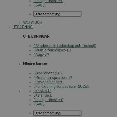
Lediga tjänster
SAU
VAD VI GÖR
UTBILDNING
UTBILDNINGAR
Akademi för Ledarskap och Teologi
Mullsjö folkhögskola
Apg29
Mindre kurser
BibelVinter 2.0
Missionsinspiratören
I trygga händer
Fortbildning för pastorer 2026
Kontakt
Kalender
Lediga tjänster
SAU