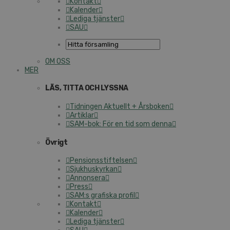
Kontakt
Kalender
Lediga tjänster
SAU
OM OSS
MER
LÄS, TITTA OCH LYSSNA
Tidningen Aktuellt + Årsboken
Artiklar
SAM-bok: För en tid som denna
Övrigt
Pensionsstiftelsen
Sjukhuskyrkan
Annonsera
Press
SAM:s grafiska profil
Kontakt
Kalender
Lediga tjänster