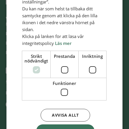
inställningar”.
Du kan när som helst ta tillbaka ditt
samtycke genom att klicka på den lilla
Västra Storgatan 14
ikonen i det nedre vänstra hörnet på
553 15 Jönköping
sidan.
E-post: info@alliansmissionen.se
Klicka på länken för att läsa vår
integritetspolicy
Läs mer
Fler kontaktuppgifter >
Report irregularities / Rapportera oegentligheter >
Strikt
Prestanda
Inriktning
nödvändigt
@SvenskaAlliansmissionen
Swish
900 85 90
Funktioner
BG
900-8590
AVVISA ALLT