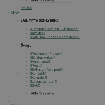
OM OSS
MER
LÄS, TITTA OCH LYSS­NA
Tid­ning­en Ak­tu­ellt + Års­bo­ken
Ar­tik­lar
SAM-bok: För en tid som denna
Öv­rigt
Pen­sions­stif­tel­sen
Sjuk­hu­s­kyr­kan
An­non­se­ra
Press
SAM:s gra­fis­ka pro­fil
Kon­takt
Ka­len­der
Le­di­ga tjäns­ter
SAU