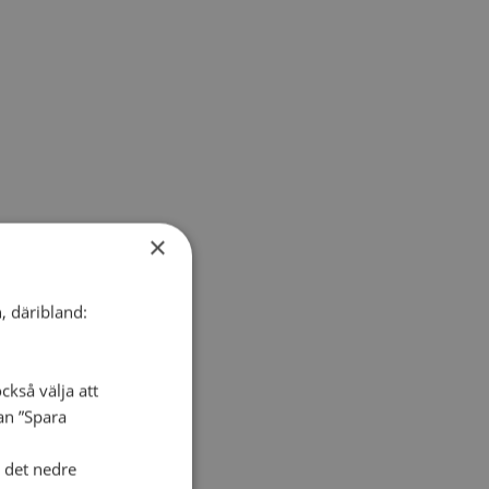
×
, däribland:
ckså välja att
dan ”Spara
i det nedre