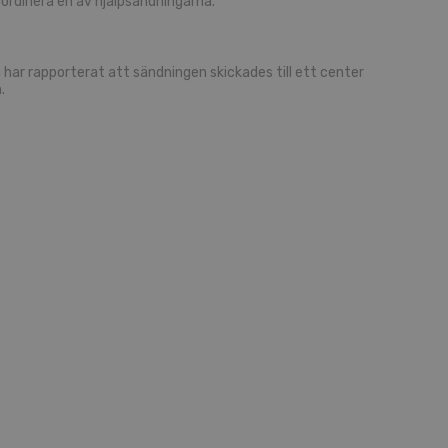
r­di­ne­ra en av hjälp­sänd­ning­ar­na.
har rap­por­te­rat att sänd­ning­en skic­ka­des till ett cen­ter
.