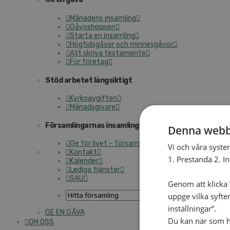
Må­na­dens in­sam­ling
Gå­voshop­pen
Star­ta en in­sam­ling
Hög­tids­gå­vor och min­nes­gå­vor
Att skri­va tes­ta­men­te
För fö­re­tag
Stöd ar­be­tet lång­sik­tigt
Kyr­ko­av­gif­ten
Må­nads­gi­va­re
För­sam­ling­ar­nas in­sam­lings­ar­be­te
Denna webb
Ge för livet – för­sam­ling­ens in­sam­ling
Vi och våra syste
Kon­takt
1. Prestanda 2. I
Ka­len­der
Le­di­ga tjäns­ter
SAU
Genom att klicka ”
uppge vilka syfte
inställningar”.
GE EN GÅVA
Du kan när som he
OM OSS