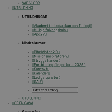
VAD VI GÖR
UT­BILD­NING
UT­BILD­NING­AR
Aka­de­mi för Le­dar­skap och Te­o­lo­gi
Mull­s­jö folk­hög­sko­la
Apg29
Mind­re kur­ser
Bi­bel­Vin­ter 2.0
Mis­sions­in­spi­ra­tö­ren
I tryg­ga hän­der
Fort­bild­ning för pas­to­rer 2026
Kon­takt
Ka­len­der
Le­di­ga tjäns­ter
SAU
UT­BILD­NING
GE EN GÅVA
Ge en gåva