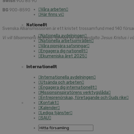
Swish
900 85 90
Våra ar­be­ten
BG
900-8590
Här finns vi
Na­tio­nellt
Svens­ka Al­li­ans­mis­sio­nen är ett kris­tet tros­sam­fund med 140 för­
Na­tio­nel­la av­del­ning­en
Vi vill till­sam­mans ta emot, for­mas av och ge­stal­ta Jesus Kristus i vä
Na­tio­nel­la ar­bets­om­rå­den
Våra pi­on­jä­ra sats­ning­ar
En­ga­ge­ra dig na­tio­nellt
Eku­me­nis­ka året 2025
In­ter­na­tio­nellt
In­ter­na­tio­nel­la av­del­ning­en
Ut­sän­da och ar­be­ten
En­ga­ge­ra dig in­ter­na­tio­nellt
Mis­sions­in­spi­ra­tö­rens verk­tygs­lå­da
Ent­re­pre­nör­skap, fö­re­ta­gan­de och Guds rike
Kon­takt
Ka­len­der
Le­di­ga tjäns­ter
SAU