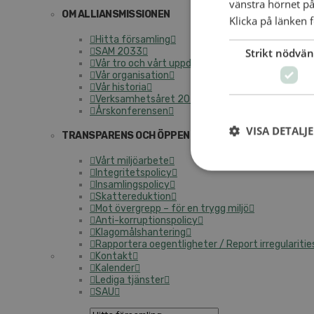
vänstra hörnet på
OM AL­LI­ANS­MIS­SIO­NEN
Klicka på länken f
Hitta för­sam­ling
SAM 2033
Strikt nödvän
Vår tro och vårt upp­drag
Vår or­ga­ni­sa­tion
Vår histo­ria
Verk­sam­hets­å­ret 2025
Års­kon­fe­ren­sen
VISA DETALJ
TRANS­PA­RENS OCH ÖP­PEN­HET
Vårt mil­jö­ar­be­te
In­tegri­tets­po­li­cy
In­sam­lings­po­li­cy
Skat­te­re­duk­tion
Mot över­grepp – för en trygg miljö
An­ti-kor­rup­tions­po­li­cy
Kla­gomåls­han­te­ring
Rap­por­te­ra oe­gent­lig­he­ter / Re­port ir­re­gu­la­ri­ti­e
Kon­takt
Ka­len­der
Le­di­ga tjäns­ter
SAU