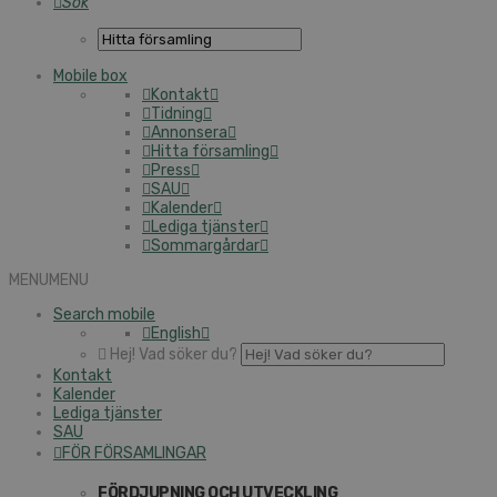
Sök
Mo­bi­le box
Kon­takt
Tid­ning
An­non­se­ra
Hitta för­sam­ling
Press
SAU
Ka­len­der
Le­di­ga tjäns­ter
Som­mar­går­dar
MENU
MENU
Se­arch mo­bi­le
Eng­lish
Hej! Vad söker du?
Kon­takt
Ka­len­der
Le­di­ga tjäns­ter
SAU
FÖR FÖR­SAM­LING­AR
FÖR­DJUP­NING OCH UT­VECK­LING