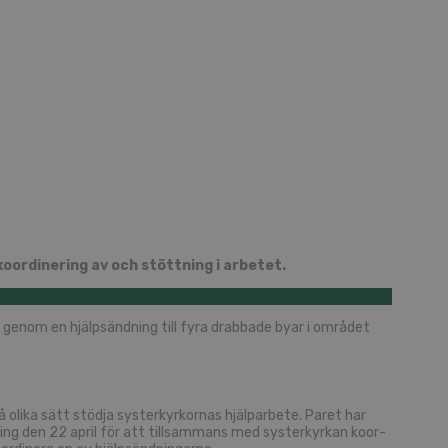
or­di­ne­ring av och stött­ning i ar­be­tet.
s genom en hjälp­sänd­ning till fyra drab­ba­de byar i om­rå­det
 olika sätt stöd­ja sys­ter­kyr­kor­nas hjälp­ar­be­te. Paret har
 kring den 22 april för att till­sam­mans med sys­ter­kyr­kan ko­or­