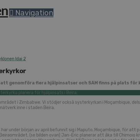
Na­vi­ga­tion
k­lo­nen Idai 2
er­kyr­kor
tt ge­nom­fö­ra flera hjäl­pin­sat­ser och SAM finns på plats för ko­
om­rå­det i Zim­babwe. Vi stöd­jer också sys­ter­kyr­kan i Moçam­bi­que, del
nät­verk inne i sta­den Beira.
har under bör­jan av april be­fun­nit sig i Ma­pu­to, Moçam­bi­que, för att på
Bei­ra­om­rå­det. (se bil­den ovan) Jan-Er­ic pla­ne­rar att åka till Chi­moio