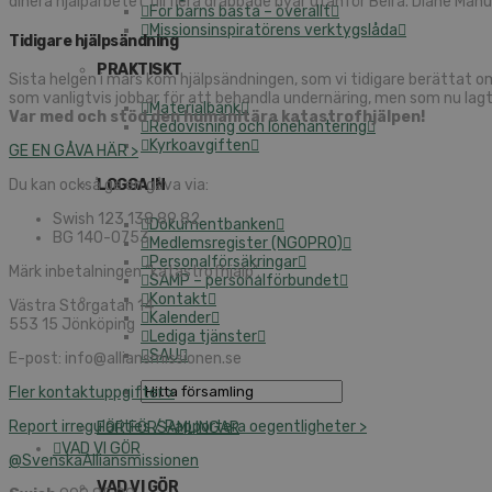
di­ne­ra hjälp­ar­be­tet till flera drab­ba­de byar ut­an­för Beira. Diane Man
För barns bästa – över­allt
Mis­sions­in­spi­ra­tö­rens verk­tygs­lå­da
Ti­di­ga­re hjälp­sänd­ning
PRAK­TISKT
Sista hel­gen i mars kom hjälp­sänd­ning­en, som vi ti­di­ga­re be­rät­tat o
som van­ligt­vis job­bar för att be­hand­la un­der­nä­ring, men som nu lagt 
Ma­te­ri­al­bank
Var med och stöd den hu­ma­ni­tä­ra ka­ta­strof­hjäl­pen!
Re­do­vis­ning och lö­ne­han­te­ring
Kyr­ko­av­gif­ten
GE EN GÅVA HÄR >
LOGGA IN
Du kan också ge en gåva via:
Swish 123 138 89 82
Do­ku­ment­ban­ken
BG 140-0753
Med­lems­re­gis­ter (NGO­PRO)
Per­sonal­för­säk­ring­ar
Märk in­be­tal­ning­en ”ka­ta­strof­hjälp”.
SAMP – per­sonal­för­bun­det
Kon­takt
Väst­ra Stor­ga­tan 14
Ka­len­der
553 15 Jön­kö­ping
Le­di­ga tjäns­ter
SAU
E-post: info@​all​ians​miss​ione​n.​se
Fler kon­takt­upp­gif­ter >
Re­port ir­re­gu­la­ri­ti­es / Rap­por­te­ra oe­gent­lig­he­ter >
FÖR FÖR­SAM­LING­AR
VAD VI GÖR
@SvenskaAl­li­ans­mis­sio­nen
VAD VI GÖR