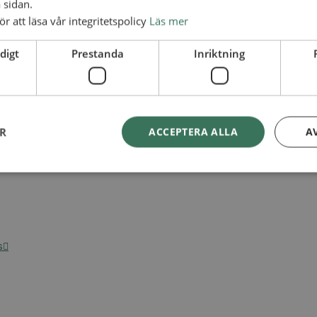
 sidan.
ör att läsa vår integritetspolicy
Läs mer
digt
Prestanda
Inriktning
ER
ACCEPTERA ALLA
A
s