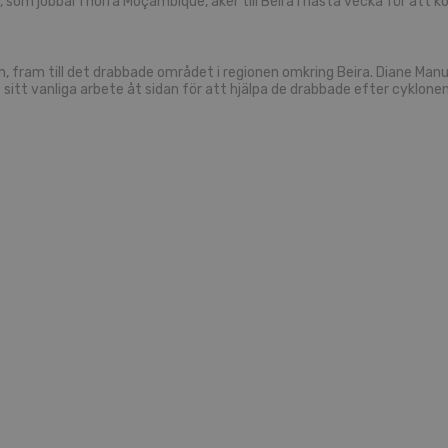
u, som job­bar i norra Moçam­bi­que, åker till Beira i nästa vecka för att ko­o
m, fram till det drab­ba­de om­rå­det i re­gi­o­nen om­kring Beira. Diane Manu 
sitt van­li­ga ar­be­te åt sidan för att hjäl­pa de drab­ba­de efter cyk­lo­nen