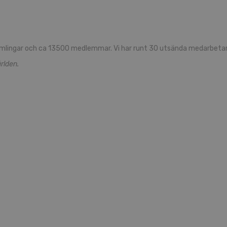
sam­ling­ar och ca 13500 med­lem­mar. Vi har runt 30 ut­sän­da med­ar­be­ta­
rl­den.