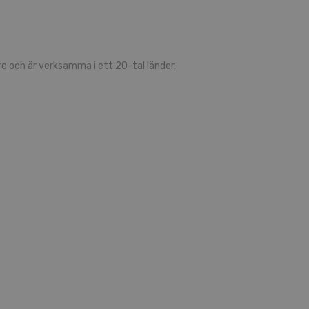
re och är verk­sam­ma i ett 20-tal län­der.