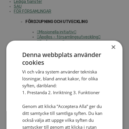
Lediga tjänster
SAU
FÖR FÖRSAMLINGAR
FÖRDJUPNING OCH UTVECKLING
Missionella initiativ
Apollos – församlingsutveckling
Smågrupper
×
Skapelse och miljö
Gudstjänst
Denna webbplats använder
Vänförsamling
cookies
Integrationsarbete
För barns bästa – överallt
Missionsinspiratörens verktygslåda
Vi och våra system använder tekniska
lösningar, bland annat kakor, för olika
PRAKTISKT
syften, däribland:
Materialbank
1. Prestanda 2. Inriktning 3. Funktioner
Redovisning och lönehantering
Kyrkoavgiften
Genom att klicka ”Acceptera Alla” ger du
LOGGA IN
ditt samtycke till samtliga syften. Du kan
också välja att uppge vilka syften du
Dokumentbanken
samtycker till genom att klicka i rutan
Medlemsregister (NGOPRO)