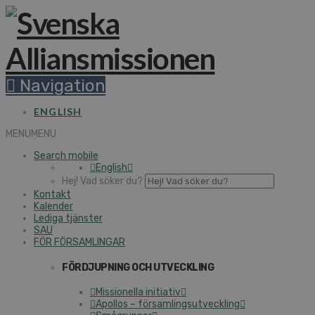
Navigation
ENGLISH
MENU
MENU
Search mobile
English
Hej! Vad söker du?
Kontakt
Kalender
Lediga tjänster
SAU
FÖR FÖRSAMLINGAR
FÖRDJUPNING OCH UTVECKLING
Missionella initiativ
Apollos – församlingsutveckling