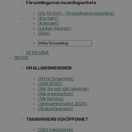
Församlingarnas insamlingsarbete
Ge för livet – församlingens insamling
Kontakt
Kalender
Lediga tjänster
SAU
GE EN GÅVA
OM OSS
OM ALLIANSMISSIONEN
Hitta församling
SAM 2033
Vår tro och vårt uppdrag
Vår organisation
Vår historia
Verksamhetsåret 2025
Årskonferensen
TRANSPARENS OCH ÖPPENHET
Vårt miljöarbete