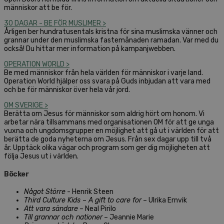
människor att be för.
30 DAGAR - BE FÖR MUSLIMER >
Årligen ber hundratusentals kristna för sina muslimska vänner och
grannar under den muslimska fastemånaden ramadan. Var med du
också! Du hittar mer information på kampanjwebben.
OPERATION WORLD >
Be med människor från hela världen för människor i varje land.
Operation World hjälper oss svara på Guds inbjudan att vara med
och be för människor över hela vår jord.
OM SVERIGE >
Berätta om Jesus för människor som aldrig hört om honom. Vi
arbetar nära tillsammans med organisationen OM för att ge unga
vuxna och ungdomsgrupper en möjlighet att gå ut i världen för att
berätta de goda nyheterna om Jesus. Från sex dagar upp till två
år. Upptäck olika vägar och program som ger dig möjligheten att
följa Jesus ut i världen.
Böcker
Något Större
- Henrik Steen
Third Culture Kids – A gift to care for
– Ulrika Ernvik
Att vara sändare
– Neal Pirilo
Till grannar och nationer
– Jeannie Marie