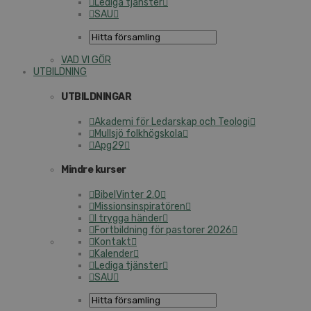
Lediga tjänster
SAU
VAD VI GÖR
UTBILDNING
UTBILDNINGAR
Akademi för Ledarskap och Teologi
Mullsjö folkhögskola
Apg29
Mindre kurser
BibelVinter 2.0
Missionsinspiratören
I trygga händer
Fortbildning för pastorer 2026
Kontakt
Kalender
Lediga tjänster
SAU