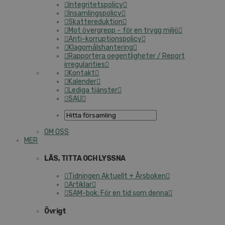
Integritetspolicy
Insamlingspolicy
Skattereduktion
Mot övergrepp – för en trygg miljö
Anti-korruptionspolicy
Klagomålshantering
Rapportera oegentligheter / Report
irregularities
Kontakt
Kalender
Lediga tjänster
SAU
OM OSS
MER
LÄS, TITTA OCH LYSSNA
Tidningen Aktuellt + Årsboken
Artiklar
SAM-bok: För en tid som denna
Övrigt