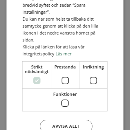
Personalförsäkringar
bredvid syftet och sedan ”Spara
SAMP – personalförbundet
inställningar”.
Kontakt
Kalender
Du kan när som helst ta tillbaka ditt
Lediga tjänster
samtycke genom att klicka på den lilla
SAU
ikonen i det nedre vänstra hörnet på
sidan.
Klicka på länken för att läsa vår
FÖR FÖRSAMLINGAR
VAD VI GÖR
integritetspolicy
Läs mer
VAD VI GÖR
Strikt
Prestanda
Inriktning
nödvändigt
Våra arbeten
Här finns vi
Nationellt
Funktioner
Nationella avdelningen
Nationella arbetsområden
Våra pionjära satsningar
Engagera dig nationellt
Ekumeniska året 2025
AVVISA ALLT
Internationellt