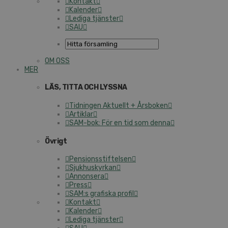
Kontakt
Kalender
Lediga tjänster
SAU
OM OSS
MER
LÄS, TITTA OCH LYSSNA
Tidningen Aktuellt + Årsboken
Artiklar
SAM-bok: För en tid som denna
Övrigt
Pensionsstiftelsen
Sjukhuskyrkan
Annonsera
Press
SAM:s grafiska profil
Kontakt
Kalender
Lediga tjänster