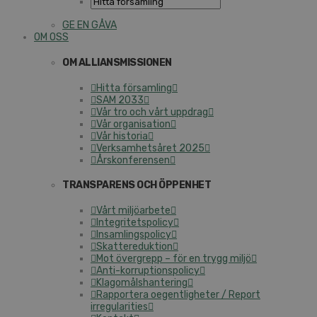
GE EN GÅVA
OM OSS
OM ALLIANSMISSIONEN
Hitta församling
SAM 2033
Vår tro och vårt uppdrag
Vår organisation
Vår historia
Verksamhetsåret 2025
Årskonferensen
TRANSPARENS OCH ÖPPENHET
Vårt miljöarbete
Integritetspolicy
Insamlingspolicy
Skattereduktion
Mot övergrepp – för en trygg miljö
Anti-korruptionspolicy
Klagomålshantering
Rapportera oegentligheter / Report
irregularities