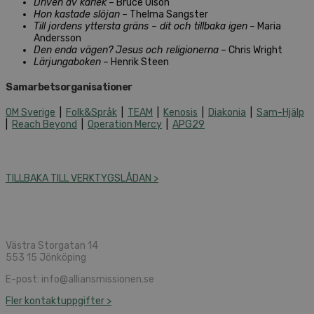
Driven av kärlek
– Bruce Olson
Hon kastade slöjan
– Thelma Sangster
Till jordens yttersta gräns – dit och tillbaka igen
– Maria
Andersson
Den enda vägen? Jesus och religionerna
– Chris Wright
Lärjungaboken
– Henrik Steen
Samarbetsorganisationer
OM Sverige
|
Folk&Språk
|
TEAM
|
Kenosis
|
Diakonia
|
Sam-Hjälp
|
Reach Beyond
|
Operation Mercy
|
APG29
TILLBAKA TILL VERKTYGSLÅDAN >
Västra Storgatan 14
553 15 Jönköping
E-post: info@alliansmissionen.se
Fler kontaktuppgifter >