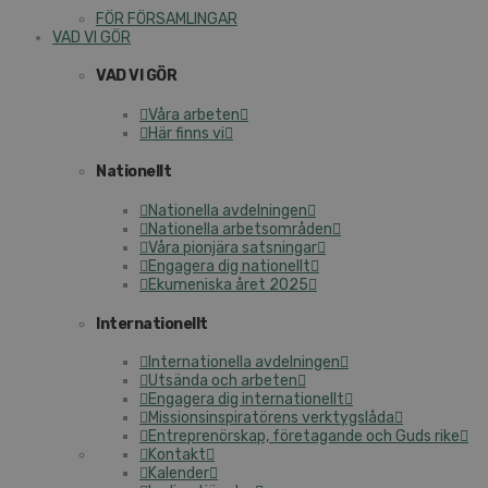
FÖR FÖRSAMLINGAR
VAD VI GÖR
VAD VI GÖR
Våra arbeten
Här finns vi
Nationellt
Nationella avdelningen
Nationella arbetsområden
Våra pionjära satsningar
Engagera dig nationellt
Ekumeniska året 2025
Internationellt
Internationella avdelningen
Utsända och arbeten
Engagera dig internationellt
Missionsinspiratörens verktygslåda
Entreprenörskap, företagande och Guds rike
Kontakt
Kalender