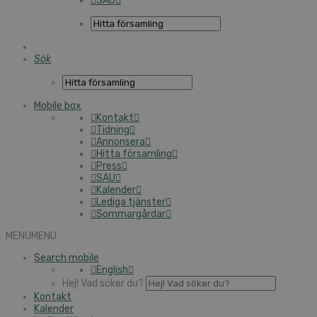
SAU
Sök
Mobile box
Kontakt
Tidning
Annonsera
Hitta församling
Press
SAU
Kalender
Lediga tjänster
Sommargårdar
MENU
MENU
Search mobile
English
Hej! Vad söker du?
Kontakt
Kalender