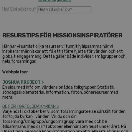
Hej! Vad söker du?
RESURSTIPS FÖR MISSIONSINSPIRATÖRER
Här har vi samlat olika resurser vi funnit hjälpsamma när vi
inspirerar människor att få ett större hjärta för världen och ett
globalt engagemang. Detta gäller både individer, smågrupper och
hela församlingar.
Webbplatser
JOSHUA PROJECT >
En sida med info om världens onådda folkgrupper. Statistik,
söndagsskolematerial, information, foton, böneresurser med
mera.
BE FÖR FÖRFÖLJDA KYRKAN >
Varje höst i oktober ber vi som församlingsrörelse särskilt för den
förföljda kyrkan i världen. Vill du och din
församling/smågrupp/ungdomsgrupp vara med och be
tillsammans med oss? I oktober eller när som helst under året. På
Open Doors hemsida finns information om aktuella situationer och