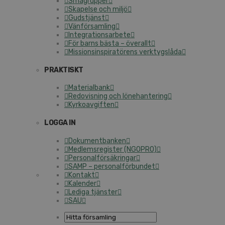
Smågrupper
Skapelse och miljö
Gudstjänst
Vänförsamling
Integrationsarbete
För barns bästa – överallt
Missionsinspiratörens verktygslåda
PRAKTISKT
Materialbank
Redovisning och lönehantering
Kyrkoavgiften
LOGGA IN
Dokumentbanken
Medlemsregister (NGOPRO)
Personalförsäkringar
SAMP – personalförbundet
Kontakt
Kalender
Lediga tjänster
SAU