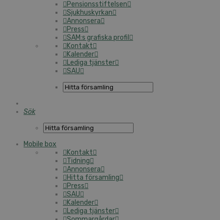
Pensionsstiftelsen
Sjukhuskyrkan
Annonsera
Press
SAM:s grafiska profil
Kontakt
Kalender
Lediga tjänster
SAU
Sök
Mobile box
Kontakt
Tidning
Annonsera
Hitta församling
Press
SAU
Kalender
Lediga tjänster
Sommargårdar