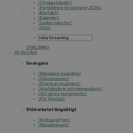
I trygga händer
Fortbildning för pastorer 2026
Kontakt
Kalender
Lediga tjänster
SAU
UTBILDNING
GE EN GÅVA
Ge en gåva
Månadens insamling
Gåvoshoppen
Starta en insamling
Högtidsgåvor och minnesgåvor
Att skriva testamente
För företag
Stöd arbetet långsiktigt
Kyrkoavgiften
Månadsgivare