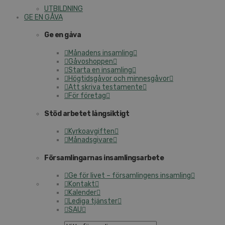
UTBILDNING
GE EN GÅVA
Ge en gåva
Månadens insamling
Gåvoshoppen
Starta en insamling
Högtidsgåvor och minnesgåvor
Att skriva testamente
För företag
Stöd arbetet långsiktigt
Kyrkoavgiften
Månadsgivare
Församlingarnas insamlingsarbete
Ge för livet – församlingens insamling
Kontakt
Kalender
Lediga tjänster
SAU