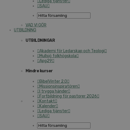
Lediga tjänster
SAU
VAD VI GÖR
UTBILDNING
UTBILDNINGAR
Akademi för Ledarskap och Teologi
Mullsjö folkhögskola
Apg29
Mindre kurser
BibelVinter 2.0
Missionsinspiratören
I trygga händer
Fortbildning för pastorer 2026
Kontakt
Kalender
Lediga tjänster
SAU