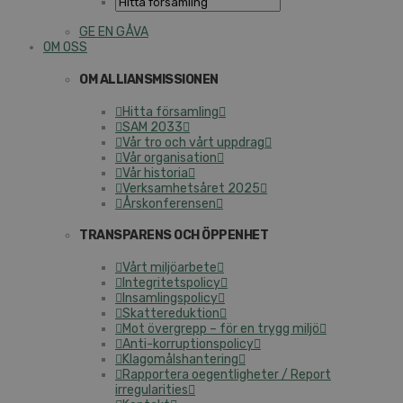
GE EN GÅVA
OM OSS
OM ALLIANSMISSIONEN
Hitta församling
SAM 2033
Vår tro och vårt uppdrag
Vår organisation
Vår historia
Verksamhetsåret 2025
Årskonferensen
TRANSPARENS OCH ÖPPENHET
Vårt miljöarbete
Integritetspolicy
Insamlingspolicy
Skattereduktion
Mot övergrepp – för en trygg miljö
Anti-korruptionspolicy
Klagomålshantering
Rapportera oegentligheter / Report
irregularities