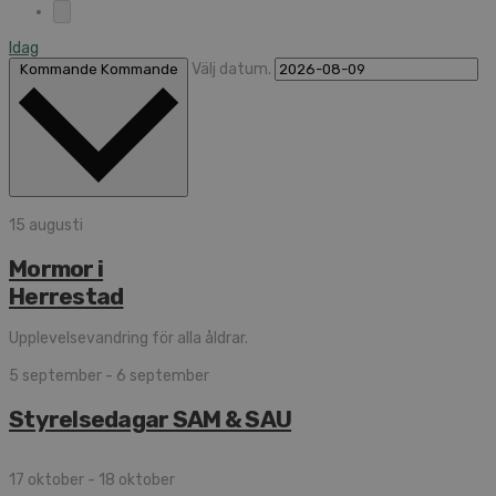
Idag
Välj datum.
Kommande
Kommande
15 augusti
Mormor i
Herrestad
Upplevelsevandring för alla åldrar.
5 september
-
6 september
Styrelsedagar SAM & SAU
17 oktober
-
18 oktober