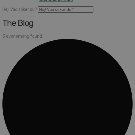
Hej! Vad söker du?
The Blog
5 evenemang found.