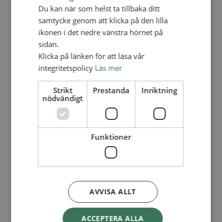
Integritetspolicy
Du kan när som helst ta tillbaka ditt
Insamlingspolicy
samtycke genom att klicka på den lilla
Skattereduktion
Mot övergrepp – för en trygg miljö
ikonen i det nedre vänstra hörnet på
Anti-korruptionspolicy
sidan.
Klagomålshantering
Klicka på länken för att läsa vår
Rapportera oegentligheter / Report
irregularities
integritetspolicy
Läs mer
Kontakt
Kalender
Lediga tjänster
Strikt
Prestanda
Inriktning
nödvändigt
SAU
OM OSS
Funktioner
MER
LÄS, TITTA OCH LYSSNA
Tidningen Aktuellt + Årsboken
Artiklar
SAM-bok: För en tid som denna
AVVISA ALLT
Övrigt
ACCEPTERA ALLA