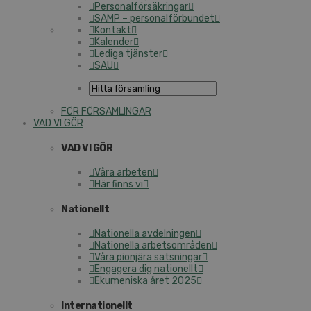
Personalförsäkringar
SAMP – personalförbundet
Kontakt
Kalender
Lediga tjänster
SAU
FÖR FÖRSAMLINGAR
VAD VI GÖR
VAD VI GÖR
Våra arbeten
Här finns vi
Nationellt
Nationella avdelningen
Nationella arbetsområden
Våra pionjära satsningar
Engagera dig nationellt
Ekumeniska året 2025
Internationellt