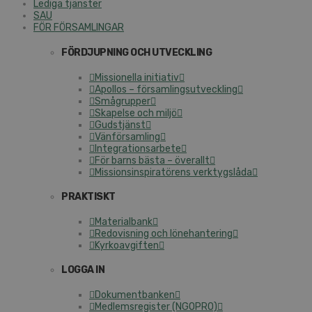
Lediga tjänster
SAU
FÖR FÖRSAMLINGAR
FÖRDJUPNING OCH UTVECKLING
Missionella initiativ
Apollos – församlingsutveckling
Smågrupper
Skapelse och miljö
Gudstjänst
Vänförsamling
Integrationsarbete
För barns bästa – överallt
Missionsinspiratörens verktygslåda
PRAKTISKT
Materialbank
Redovisning och lönehantering
Kyrkoavgiften
LOGGA IN
Dokumentbanken
Medlemsregister (NGOPRO)