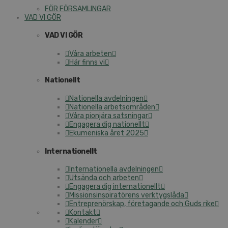
FÖR FÖRSAMLINGAR
VAD VI GÖR
VAD VI GÖR
Våra arbeten
Här finns vi
Nationellt
Nationella avdelningen
Nationella arbetsområden
Våra pionjära satsningar
Engagera dig nationellt
Ekumeniska året 2025
Internationellt
Internationella avdelningen
Utsända och arbeten
Engagera dig internationellt
Missionsinspiratörens verktygslåda
Entreprenörskap, företagande och Guds rike
Kontakt
Kalender