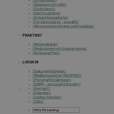
Smågrupper
Skapelse och miljö
Gudstjänst
Vänförsamling
Integrationsarbete
För barns bästa – överallt
Missionsinspiratörens verktygslåda
PRAKTISKT
Materialbank
Redovisning och lönehantering
Kyrkoavgiften
LOGGA IN
Dokumentbanken
Medlemsregister (NGOPRO)
Personalförsäkringar
SAMP – personalförbundet
Kontakt
Kalender
Lediga tjänster
SAU