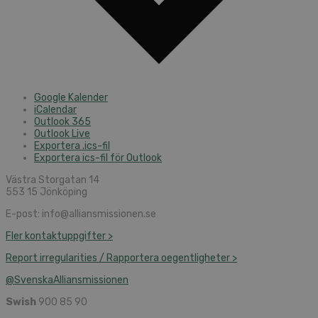
Google Kalender
iCalendar
Outlook 365
Outlook Live
Exportera .ics-fil
Exportera ics-fil för Outlook
Västra Storgatan 14
553 15 Jönköping
E-post: info@alliansmissionen.se
Fler kontaktuppgifter >
Report irregularities / Rapportera oegentligheter >
@SvenskaAlliansmissionen
Swish
900 85 90