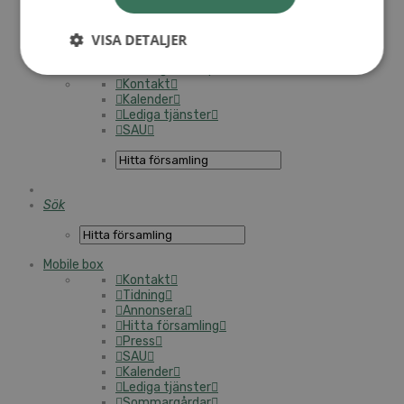
Pensionsstiftelsen
Sjukhuskyrkan
VISA DETALJER
Annonsera
Press
SAM:s grafiska profil
Kontakt
Kalender
Lediga tjänster
SAU
Sök
Mobile box
Kontakt
Tidning
Annonsera
Hitta församling
Press
SAU
Kalender
Lediga tjänster
Sommargårdar