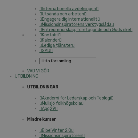
Internationella avdelningen
Utsända och arbeten
Engagera dig internationellt
Missionsinspiratörens verktygslåda
Entreprenörskap, företagande och Guds rike
Kontakt
Kalender
Lediga tjänster
SAU
VAD VI GÖR
UTBILDNING
UTBILDNINGAR
Akademi för Ledarskap och Teologi
Mullsjö folkhögskola
Apg29
Mindre kurser
BibelVinter 2.0
Missionsinspiratören