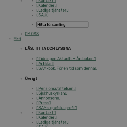
Kontakt
Kalender
Lediga tjänster
SAU
OM OSS
MER
LÄS, TITTA OCH LYSSNA
Tidningen Aktuellt + Årsboken
Artiklar
SAM-bok: För en tid som denna
Övrigt
Pensionsstiftelsen
Sjukhuskyrkan
Annonsera
Press
SAM:s grafiska profil
Kontakt
Kalender
Lediga tjänster