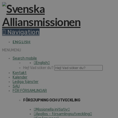
Navigation
ENGLISH
MENU
MENU
Search mobile
English
Hej! Vad söker du?
Kontakt
Kalender
Lediga tjänster
SAU
FÖR FÖRSAMLINGAR
FÖRDJUPNING OCH UTVECKLING
Missionella initiativ
Apollos – församlingsutveckling