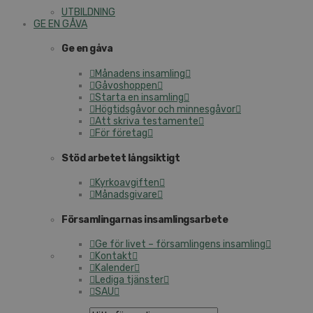
UTBILDNING
GE EN GÅVA
Ge en gåva
Månadens insamling
Gåvoshoppen
Starta en insamling
Högtidsgåvor och minnesgåvor
Att skriva testamente
För företag
Stöd arbetet långsiktigt
Kyrkoavgiften
Månadsgivare
Församlingarnas insamlingsarbete
Ge för livet – församlingens insamling
Kontakt
Kalender
Lediga tjänster
SAU