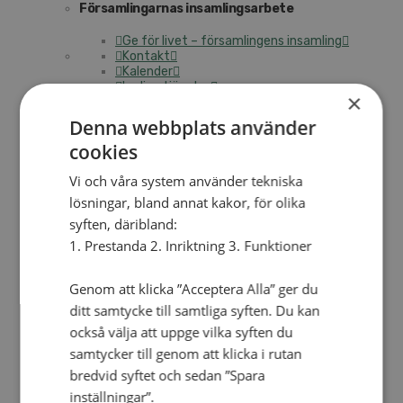
Församlingarnas insamlingsarbete
Ge för livet – församlingens insamling
Kontakt
Kalender
Lediga tjänster
×
SAU
Denna webbplats använder
cookies
GE EN GÅVA
OM OSS
Vi och våra system använder tekniska
lösningar, bland annat kakor, för olika
OM ALLIANSMISSIONEN
syften, däribland:
Hitta församling
1. Prestanda 2. Inriktning 3. Funktioner
SAM 2033
Vår tro och vårt uppdrag
Vår organisation
Genom att klicka ”Acceptera Alla” ger du
Vår historia
ditt samtycke till samtliga syften. Du kan
Verksamhetsåret 2025
också välja att uppge vilka syften du
Årskonferensen
samtycker till genom att klicka i rutan
TRANSPARENS OCH ÖPPENHET
bredvid syftet och sedan ”Spara
inställningar”.
Vårt miljöarbete