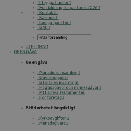
I trygga händer
Fortbildning för pastorer 2026
Kontakt
Kalender
Lediga tjänster
SAU
UTBILDNING
GE EN GÅVA
Ge en gåva
Månadens insamling
Gåvoshoppen
Starta en insamling
Högtidsgåvor och minnesgåvor
Att skriva testamente
För företag
Stöd arbetet långsiktigt
Kyrkoavgiften
Månadsgivare