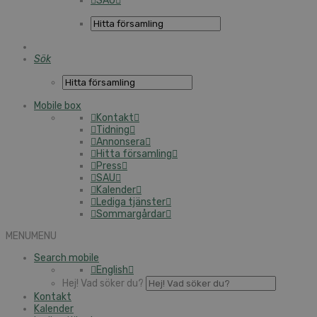
SAU
Sök
Mobile box
Kontakt
Tidning
Annonsera
Hitta församling
Press
SAU
Kalender
Lediga tjänster
Sommargårdar
MENU
MENU
Search mobile
English
Hej! Vad söker du?
Kontakt
Kalender