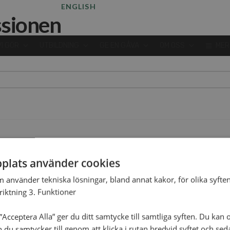
ENGLISH
VI GÖR
UTBILDNING
GE EN GÅVA
OM OSS
MER
HOME
OM OSS
plats använder cookies
m använder tekniska lösningar, bland annat kakor, för olika syften
nriktning 3. Funktioner
Acceptera Alla” ger du ditt samtycke till samtliga syften. Du kan o
n du samtycker till genom att klicka i rutan bredvid syftet och se