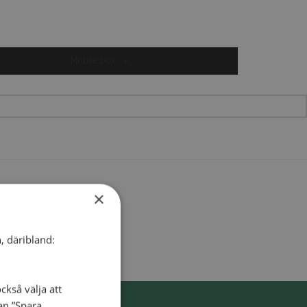
Mobile box
VÅRT MILJÖARBETE
01 MILJODIPLOM
×
, däribland:
ckså välja att
dan ”Spara