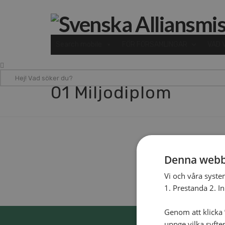
Search mobile
FÖR FÖRSAMLINGAR
VAD 
Hej!
01 Miljodiplom
Vad
söker
du?
Denna webb
Vi och våra syste
1. Prestanda 2. I
Genom att klicka ”
uppge vilka syfte