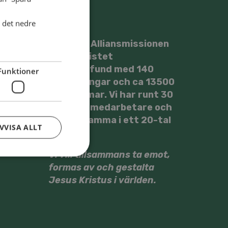
i det nedre
Svenska Alliansmissionen
är ett kristet
trossamfund med 140
Funktioner
församlingar och ca 13500
medlemmar. Vi har runt 30
utsända medarbetare och
är verksamma i ett 20-tal
VVISA ALLT
länder.
Vi vill tillsammans ta emot,
formas av och gestalta
Jesus Kristus i världen.