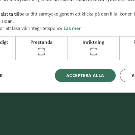
lst ta tillbaka ditt samtycke genom att klicka på den lilla ikonen 
 sidan.
Swish
900 85 90
ör att läsa vår integritetspolicy
Läs mer
nskaAlliansmissionen
BG
900-8590
digt
Prestanda
Inriktning
ER
ACCEPTERA ALLA
A