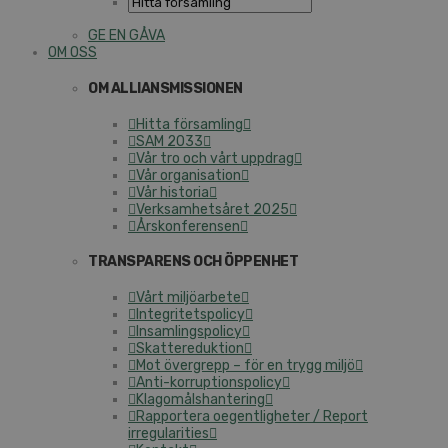
GE EN GÅVA
OM OSS
OM ALLIANSMISSIONEN
Hitta församling
SAM 2033
Vår tro och vårt uppdrag
Vår organisation
Vår historia
Verksamhetsåret 2025
Årskonferensen
TRANSPARENS OCH ÖPPENHET
Vårt miljöarbete
Integritetspolicy
Insamlingspolicy
Skattereduktion
Mot övergrepp – för en trygg miljö
Anti-korruptionspolicy
Klagomålshantering
Rapportera oegentligheter / Report
irregularities