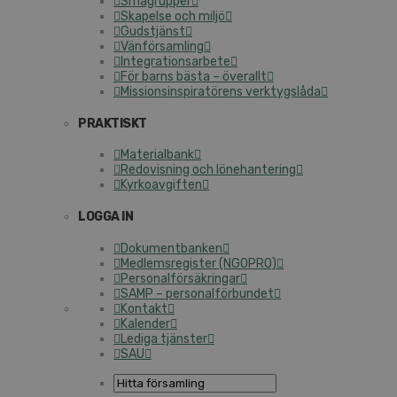
Smågrupper
Skapelse och miljö
Gudstjänst
Vänförsamling
Integrationsarbete
För barns bästa – överallt
Missionsinspiratörens verktygslåda
PRAKTISKT
Materialbank
Redovisning och lönehantering
Kyrkoavgiften
LOGGA IN
Dokumentbanken
Medlemsregister (NGOPRO)
Personalförsäkringar
SAMP – personalförbundet
Kontakt
Kalender
Lediga tjänster
SAU