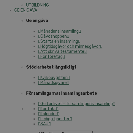
UTBILDNING
GE EN GÅVA
Ge en gåva
Månadens insamling
Gåvoshoppen
Starta en insamling
Högtidsgåvor och minnesgåvor
Att skriva testamente
För företag
Stöd arbetet långsiktigt
Kyrkoavgiften
Månadsgivare
Församlingarnas insamlingsarbete
Ge för livet – församlingens insamling
Kontakt
Kalender
Lediga tjänster
SAU