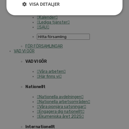
Personalförsäkringar
VISA DETALJER
SAMP – personalförbundet
Kontakt
Kalender
Lediga tjänster
SAU
FÖR FÖRSAMLINGAR
VAD VI GÖR
VAD VI GÖR
Våra arbeten
Här finns vi
Nationellt
Nationella avdelningen
Nationella arbetsområden
Våra pionjära satsningar
Engagera dig nationellt
Ekumeniska året 2025
Internationellt