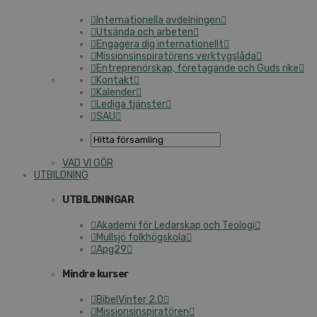
Internationella avdelningen
Utsända och arbeten
Engagera dig internationellt
Missionsinspiratörens verktygslåda
Entreprenörskap, företagande och Guds rike
Kontakt
Kalender
Lediga tjänster
SAU
VAD VI GÖR
UTBILDNING
UTBILDNINGAR
Akademi för Ledarskap och Teologi
Mullsjö folkhögskola
Apg29
Mindre kurser
BibelVinter 2.0
Missionsinspiratören