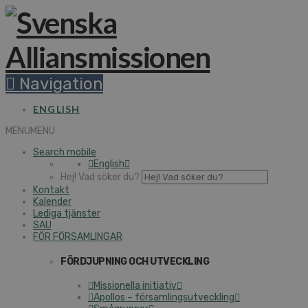
Navigation
ENGLISH
MENU
MENU
Search mobile
English
Hej! Vad söker du?
Kontakt
Kalender
Lediga tjänster
SAU
FÖR FÖRSAMLINGAR
FÖRDJUPNING OCH UTVECKLING
Missionella initiativ
Apollos – församlingsutveckling