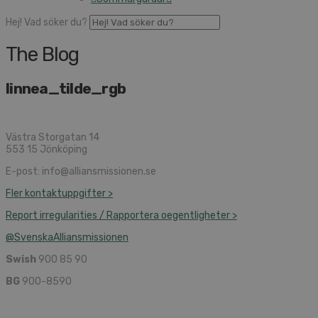
Hej! Vad söker du?
The Blog
linnea_tilde_rgb
Västra Storgatan 14
553 15 Jönköping
E-post: info@alliansmissionen.se
Fler kontaktuppgifter >
Report irregularities / Rapportera oegentligheter >
@SvenskaAlliansmissionen
Swish
900 85 90
BG
900-8590