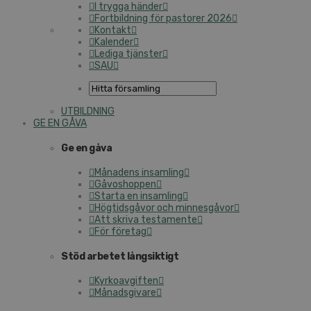
I trygga händer
Fortbildning för pastorer 2026
Kontakt
Kalender
Lediga tjänster
SAU
UTBILDNING
GE EN GÅVA
Ge en gåva
Månadens insamling
Gåvoshoppen
Starta en insamling
Högtidsgåvor och minnesgåvor
Att skriva testamente
För företag
Stöd arbetet långsiktigt
Kyrkoavgiften
Månadsgivare