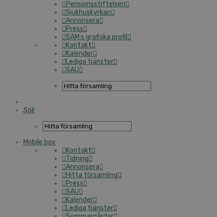
Pensionsstiftelsen
Sjukhuskyrkan
Annonsera
Press
SAM:s grafiska profil
Kontakt
Kalender
Lediga tjänster
SAU
Sök
Mobile box
Kontakt
Tidning
Annonsera
Hitta församling
Press
SAU
Kalender
Lediga tjänster
Sommargårdar