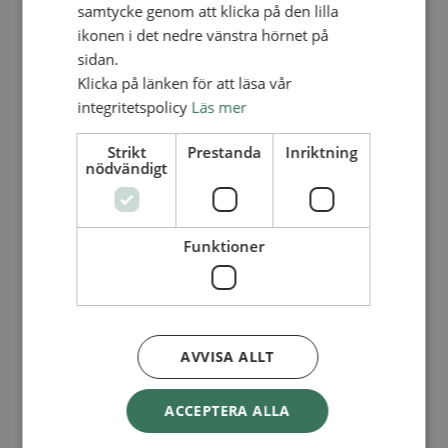
Lediga tjänster
samtycke genom att klicka på den lilla
SAU
ikonen i det nedre vänstra hörnet på
FÖR FÖRSAMLINGAR
sidan.
FÖRDJUPNING OCH UTVECKLING
Klicka på länken för att läsa vår
integritetspolicy
Läs mer
Missionella initiativ
Apollos – församlingsutveckling
Smågrupper
Strikt
Prestanda
Inriktning
Skapelse och miljö
nödvändigt
Gudstjänst
Vänförsamling
Integrationsarbete
För barns bästa – överallt
Funktioner
Missionsinspiratörens verktygslåda
PRAKTISKT
Materialbank
Redovisning och lönehantering
Kyrkoavgiften
AVVISA ALLT
LOGGA IN
ACCEPTERA ALLA
Dokumentbanken
Medlemsregister (NGOPRO)