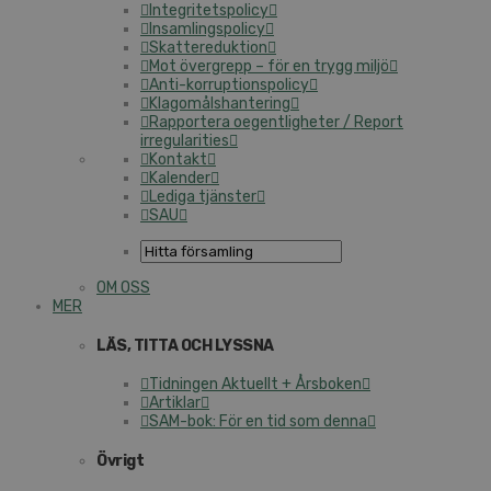
Integritetspolicy
Insamlingspolicy
Skattereduktion
Mot övergrepp – för en trygg miljö
Anti-korruptionspolicy
Klagomålshantering
Rapportera oegentligheter / Report
irregularities
Kontakt
Kalender
Lediga tjänster
SAU
OM OSS
MER
LÄS, TITTA OCH LYSSNA
Tidningen Aktuellt + Årsboken
Artiklar
SAM-bok: För en tid som denna
Övrigt