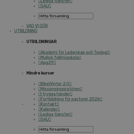
Lediga tjänster
SAU
VAD VI GÖR
UTBILDNING
UTBILDNINGAR
Akademi för Ledarskap och Teologi
Mullsjö folkhögskola
Apg29
Mindre kurser
BibelVinter 2.0
Missionsinspiratören
I trygga händer
Fortbildning för pastorer 2026
Kontakt
Kalender
Lediga tjänster
SAU