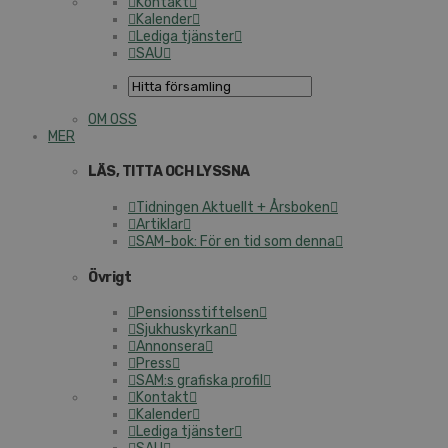
Kontakt
Kalender
Lediga tjänster
SAU
OM OSS
MER
LÄS, TITTA OCH LYSSNA
Tidningen Aktuellt + Årsboken
Artiklar
SAM-bok: För en tid som denna
Övrigt
Pensionsstiftelsen
Sjukhuskyrkan
Annonsera
Press
SAM:s grafiska profil
Kontakt
Kalender
Lediga tjänster