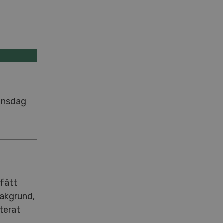
 onsdag
 fått
akgrund,
terat