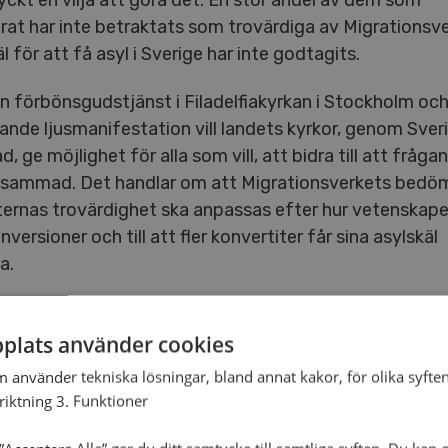
ryckt en vilja att göra det. En stor andel av dem som
rat har inte betraktats som trovärdiga av Migrationsv
l för att få asyl i Sverige har inte godtagits.
 förbönsgudstjänst i Filadelfiakyrkan i Stockholm och
jande ljusmanifestation vill landets kyrkor, genom Sver
d, ge möjlighet för alla som vill, att bidra till att frågan 
ammad. Det handlar om att Migrationsverkets bedö
ternas trovärdighet ska anpassas efter hur vetenskape
nversioner och till att fler konvertiter får sina asylskäl
a.
 landets kyrkoledare kommer att närvara vid
udstjänsten, däribland Lasse Svensson, Equmeniakyr
plats använder cookies
m använder tekniska lösningar, bland annat kakor, för olika syften
eta med och för människor på flykt är en självklarhet f
nriktning 3. Funktioner
a och det diakonala uppdrag vi bär på. Därför tycker vi
äget att delta med både förbön och att visa vårt en