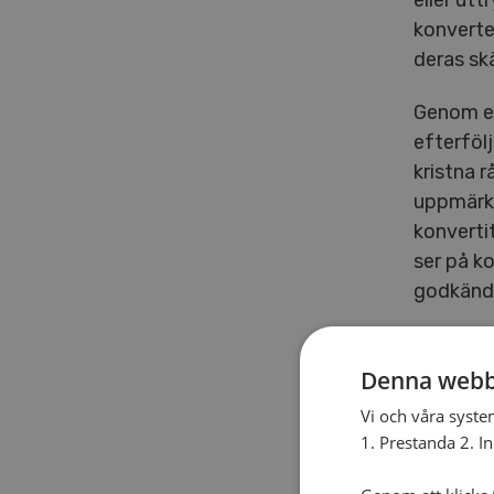
eller utt
konverte
deras skä
Genom en
efterföl
kristna rå
uppmärks
konverti
ser på ko
godkänd
Många av
förbönsg
Denna webb
säger:
Vi och våra syste
– Att arb
1. Prestanda 2. I
som kyrk
är angel