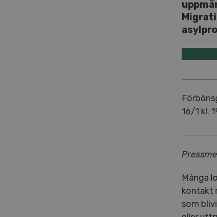
uppmär
Migrati
asylpr
Förbönsg
16/1 kl. 
Pressmed
Många lo
kontakt 
som bliv