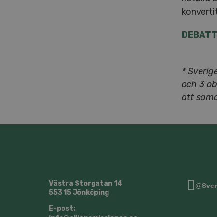
konverti
DEBATTA
* Sverig
och 3 ob
att sam
Västra Storgatan 14
@Sven
553 15 Jönköping
E-post: