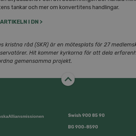
tens tankar och mer om konvertitens handlingar.
RTIKELN I DN >
es kristna råd (SKR) är en mötesplats för 27 medlems
servatörer. Hit kommer kyrkorna för att dela erfaren
ordna gemensamma projekt.
Swish
900 85 90
skaAlliansmissionen
BG
900-8590