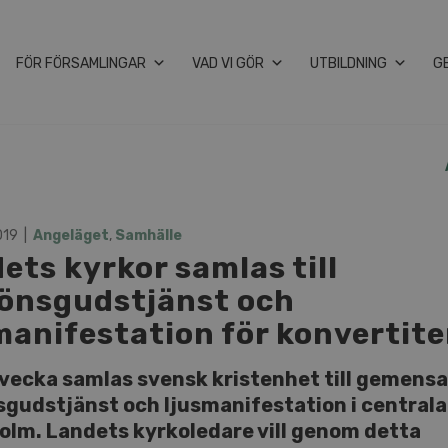
FÖR FÖRSAMLINGAR
VAD VI GÖR
UTBILDNING
G
019
Angeläget
,
Samhälle
ets kyrkor samlas till
önsgudstjänst och
manifestation för konvertite
 vecka samlas svensk kristenhet till gemens
gudstjänst och ljusmanifestation i centrala
olm. Landets kyrkoledare vill genom detta