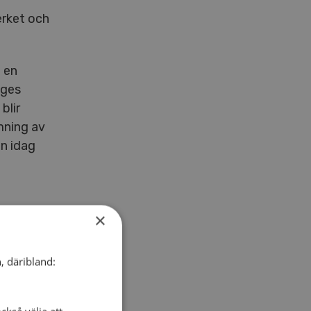
erket och
 en
iges
blir
mning av
n idag
×
kan. Han
, däribland:
ör oss
 att det
gagemang