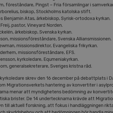
lm, föreståndare, Pingst – Fria församlingar i samverka
rborelius, biskop, Stockholms katolska stift.
s Benjamin Atas, ärkebiskop, Syrisk-ortodoxa kyrkan.
Freij, pastor, Vineyard Norden.
ckelén, ärkebiskop, Svenska kyrkan.
rsson, missionsföreståndare, Svenska Alliansmissionen.
Newman, missionsdirektor, Evangeliska frikyrkan.
Oderhem, missionsföreståndare, EFS.
ensson, kyrkoledare, Equmeniakyrkan.
orn, generalsekreterare, Sveriges kristna råd.
kyrkoledare skrev den 16 december på debattplats i 
om Migrationsverkets hantering av konvertiter i asylpr
arna menar att myndighetens bedömning av konvertite
iska brister. De 14 undertecknarna krävde att Migrati
n till aktuell forskning, att fokus i handläggningen rik
och skyddsbehov och att bedömningen bör handla min