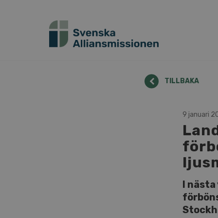
TILLBAKA
9 januari 2
Land
förb
ljus
I nästa
förböns
Stockh