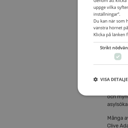
Genom att klicka ”
uppge vilka syfte
för konv
inställningar”.
Du kan när som he
Förbönsg
vänstra hörnet på
(Rörstran
Klicka på länken f
välkomna
berättels
Strikt nödvän
Stockho
Karin Wib
– Engage
VISA DETALJ
hoppas a
ljusmanif
och mynd
asylsöka
Många av
Clive Ad