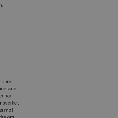
n.
Dagens
ocessen.
r har
onsverket
tas mot
dre om