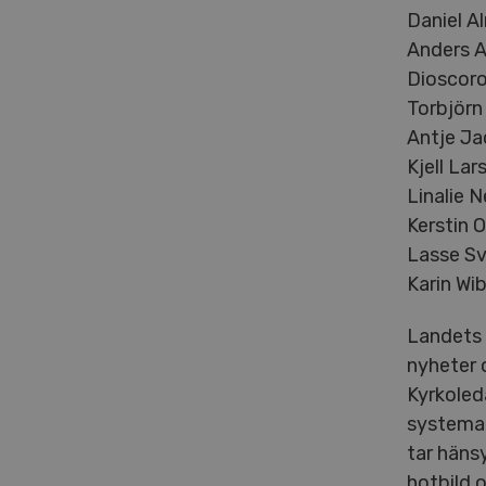
Daniel A
Anders A
Dioscoro
Torbjörn 
Antje Ja
Kjell La
Linalie 
Kerstin 
Lasse Sv
Karin Wib
Landets 
nyheter 
Kyrkoled
systemat
tar hänsy
hotbild 