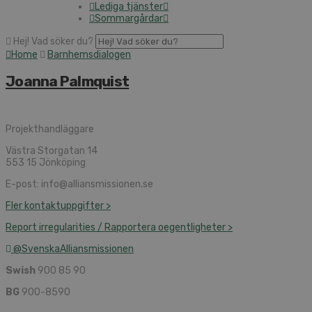
Lediga tjänster
Sommargårdar
Hej! Vad söker du?
Home
Barnhemsdialogen
Joanna Palmquist
Projekthandläggare
Västra Storgatan 14
553 15 Jönköping
E-post: info@alliansmissionen.se
Fler kontaktuppgifter >
Report irregularities / Rapportera oegentligheter >
@SvenskaAlliansmissionen
Swish
900 85 90
BG
900-8590