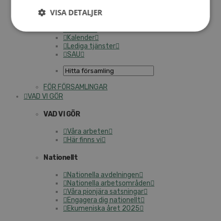
Medlemsregister (NGOPRO)
VISA DETALJER
Personalförsäkringar
SAMP – personalförbundet
Kontakt
Kalender
Lediga tjänster
SAU
FÖR FÖRSAMLINGAR
VAD VI GÖR
VAD VI GÖR
Våra arbeten
Här finns vi
Nationellt
Nationella avdelningen
Nationella arbetsområden
Våra pionjära satsningar
Engagera dig nationellt
Ekumeniska året 2025