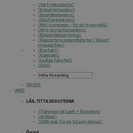
Vårt miljöarbete
Integritetspolicy
Insamlingspolicy
Skattereduktion
Mot övergrepp – för en trygg miljö
Anti-korruptionspolicy
Klagomålshantering
Rapportera oegentligheter / Report
irregularities
Kontakt
Kalender
Lediga tjänster
SAU
OM OSS
MER
LÄS, TITTA OCH LYSSNA
Tidningen Aktuellt + Årsboken
Artiklar
SAM-bok: För en tid som denna
Övrigt