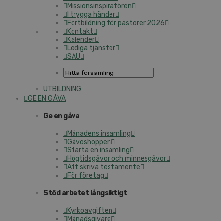
Missionsinspiratören
I trygga händer
Fortbildning för pastorer 2026
Kontakt
Kalender
Lediga tjänster
SAU
UTBILDNING
GE EN GÅVA
Ge en gåva
Månadens insamling
Gåvoshoppen
Starta en insamling
Högtidsgåvor och minnesgåvor
Att skriva testamente
För företag
Stöd arbetet långsiktigt
Kyrkoavgiften
Månadsgivare