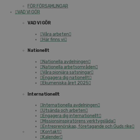
FÖR FÖRSAMLINGAR
VAD VI GÖR
VAD VI GÖR
Våra arbeten
Här finns vi
Nationellt
Nationella avdelningen
Nationella arbetsområden
Våra pionjära satsningar
Engagera dig nationellt
Ekumeniska året 2025
Internationellt
Internationella avdelningen
Utsända och arbeten
Engagera dig internationellt
Missionsinspiratörens verktygslåda
Entreprenörskap, företagande och Guds rike
Kontakt
Kalender