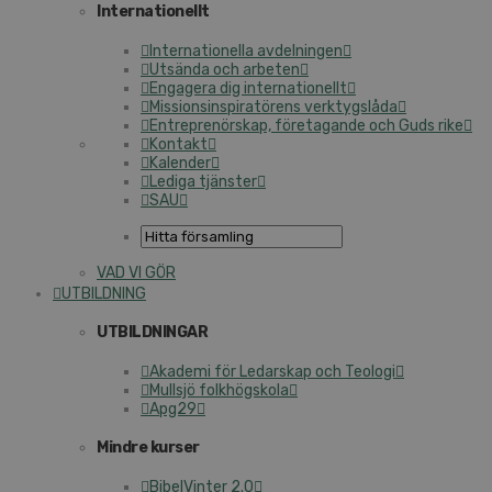
Internationellt
Internationella avdelningen
Utsända och arbeten
Engagera dig internationellt
Missionsinspiratörens verktygslåda
Entreprenörskap, företagande och Guds rike
Kontakt
Kalender
Lediga tjänster
SAU
VAD VI GÖR
UTBILDNING
UTBILDNINGAR
Akademi för Ledarskap och Teologi
Mullsjö folkhögskola
Apg29
Mindre kurser
BibelVinter 2.0