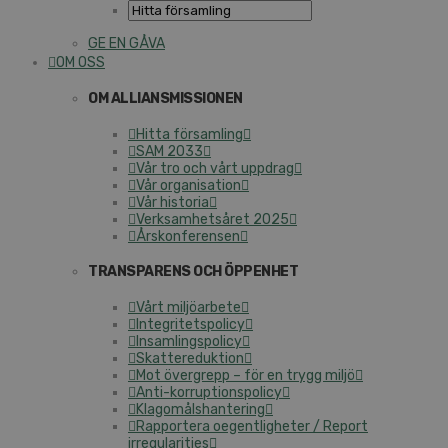
GE EN GÅVA
OM OSS
OM ALLIANSMISSIONEN
Hitta församling
SAM 2033
Vår tro och vårt uppdrag
Vår organisation
Vår historia
Verksamhetsåret 2025
Årskonferensen
TRANSPARENS OCH ÖPPENHET
Vårt miljöarbete
Integritetspolicy
Insamlingspolicy
Skattereduktion
Mot övergrepp – för en trygg miljö
Anti-korruptionspolicy
Klagomålshantering
Rapportera oegentligheter / Report
irregularities