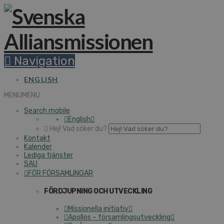
Navigation
ENGLISH
MENU
MENU
Search mobile
English
Hej! Vad söker du?
Kontakt
Kalender
Lediga tjänster
SAU
FÖR FÖRSAMLINGAR
FÖRDJUPNING OCH UTVECKLING
Missionella initiativ
Apollos – församlingsutveckling