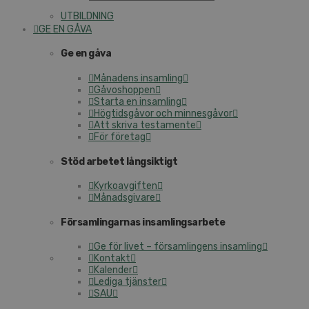
UTBILDNING
GE EN GÅVA
Ge en gåva
Månadens insamling
Gåvoshoppen
Starta en insamling
Högtidsgåvor och minnesgåvor
Att skriva testamente
För företag
Stöd arbetet långsiktigt
Kyrkoavgiften
Månadsgivare
Församlingarnas insamlingsarbete
Ge för livet – församlingens insamling
Kontakt
Kalender
Lediga tjänster
SAU