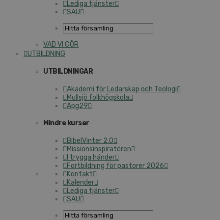
Lediga tjänster
SAU
VAD VI GÖR
UTBILDNING
UTBILDNINGAR
Akademi för Ledarskap och Teologi
Mullsjö folkhögskola
Apg29
Mindre kurser
BibelVinter 2.0
Missionsinspiratören
I trygga händer
Fortbildning för pastorer 2026
Kontakt
Kalender
Lediga tjänster
SAU