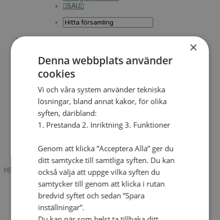
SAU
×
Sök
Denna webbplats använder
cookies
Mobile box
Vi och våra system använder tekniska
Kontakt
Tidning
lösningar, bland annat kakor, för olika
Annonsera
syften, däribland:
Hitta församling
Press
1. Prestanda 2. Inriktning 3. Funktioner
SAU
Kalender
Lediga tjänster
Genom att klicka ”Acceptera Alla” ger du
Sommargårdar
ditt samtycke till samtliga syften. Du kan
MENU
MENU
också välja att uppge vilka syften du
samtycker till genom att klicka i rutan
Search mobile
English
bredvid syftet och sedan ”Spara
Hej! Vad söker du?
inställningar”.
Kontakt
Du kan när som helst ta tillbaka ditt