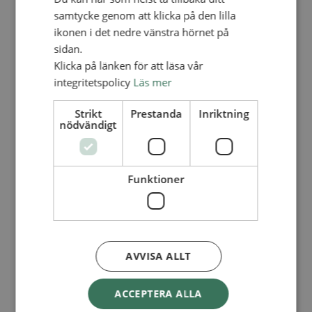
Kalender
Lediga tjänster
samtycke genom att klicka på den lilla
SAU
ikonen i det nedre vänstra hörnet på
FÖR FÖRSAMLINGAR
sidan.
FÖRDJUPNING OCH UTVECKLING
Klicka på länken för att läsa vår
integritetspolicy
Läs mer
Missionella initiativ
Apollos – församlingsutveckling
Smågrupper
Strikt
Prestanda
Inriktning
nödvändigt
Skapelse och miljö
Gudstjänst
Vänförsamling
Integrationsarbete
För barns bästa – överallt
Funktioner
Missionsinspiratörens verktygslåda
PRAKTISKT
Materialbank
Redovisning och lönehantering
AVVISA ALLT
Kyrkoavgiften
LOGGA IN
ACCEPTERA ALLA
Dokumentbanken