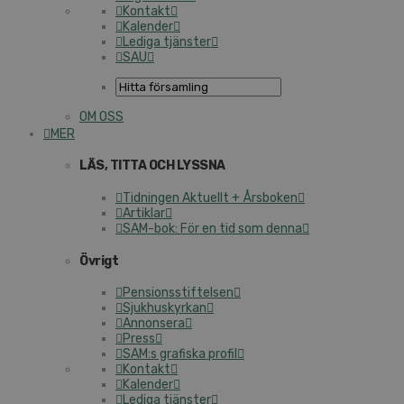
Kontakt
Kalender
Lediga tjänster
SAU
OM OSS
MER
LÄS, TITTA OCH LYSSNA
Tidningen Aktuellt + Årsboken
Artiklar
SAM-bok: För en tid som denna
Övrigt
Pensionsstiftelsen
Sjukhuskyrkan
Annonsera
Press
SAM:s grafiska profil
Kontakt
Kalender
Lediga tjänster