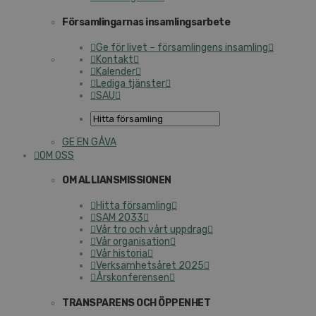
Församlingarnas insamlingsarbete
Ge för livet – församlingens insamling
Kontakt
Kalender
Lediga tjänster
SAU
GE EN GÅVA
OM OSS
OM ALLIANSMISSIONEN
Hitta församling
SAM 2033
Vår tro och vårt uppdrag
Vår organisation
Vår historia
Verksamhetsåret 2025
Årskonferensen
TRANSPARENS OCH ÖPPENHET