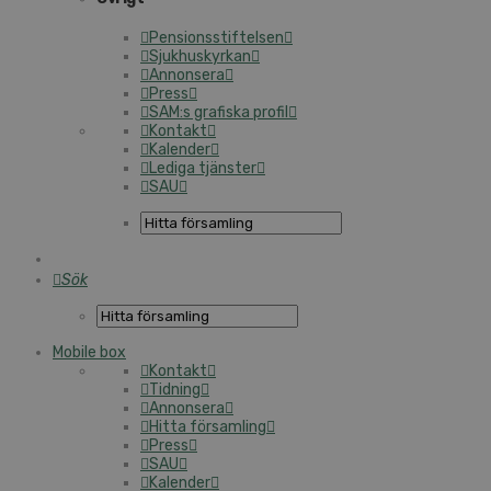
Pensionsstiftelsen
Sjukhuskyrkan
Annonsera
Press
SAM:s grafiska profil
Kontakt
Kalender
Lediga tjänster
SAU
Sök
Mobile box
Kontakt
Tidning
Annonsera
Hitta församling
Press
SAU
Kalender