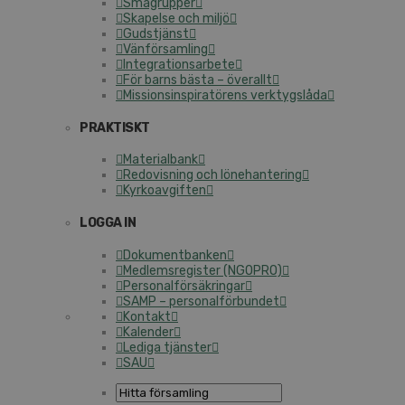
Smågrupper
Skapelse och miljö
Gudstjänst
Vänförsamling
Integrationsarbete
För barns bästa – överallt
Missionsinspiratörens verktygslåda
PRAKTISKT
Materialbank
Redovisning och lönehantering
Kyrkoavgiften
LOGGA IN
Dokumentbanken
Medlemsregister (NGOPRO)
Personalförsäkringar
SAMP – personalförbundet
Kontakt
Kalender
Lediga tjänster
SAU