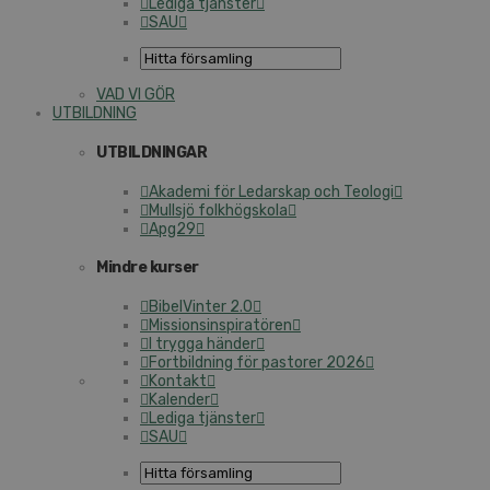
Lediga tjänster
SAU
VAD VI GÖR
UT­BILD­NING
UT­BILD­NING­AR
Akademi för Ledarskap och Teologi
Mullsjö folk­hög­sko­la
Apg29
Mindre kurser
Bi­bel­Vin­ter 2.0
Mis­sions­in­spi­ra­tö­ren
I trygga händer
Fort­bild­ning för pastorer 2026
Kontakt
Kalender
Lediga tjänster
SAU