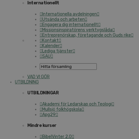
In­ter­na­tio­nellt
In­ter­na­tio­nel­la av­del­ning­en
Utsända och arbeten
Engagera dig in­ter­na­tio­nellt
Mis­sions­in­spi­ra­tö­rens verk­tygs­lå­da
Ent­re­pre­nör­skap, fö­re­ta­gan­de och Guds rike
Kontakt
Kalender
Lediga tjänster
SAU
VAD VI GÖR
UT­BILD­NING
UT­BILD­NING­AR
Akademi för Ledarskap och Teologi
Mullsjö folk­hög­sko­la
Apg29
Mindre kurser
Bi­bel­Vin­ter 2.0