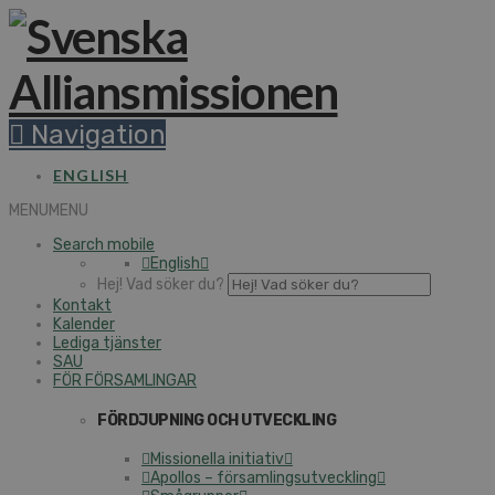
Na­vi­ga­tion
ENGLISH
MENU
MENU
Search mobile
English
Hej! Vad söker du?
Kontakt
Kalender
Lediga tjänster
SAU
FÖR FÖR­SAM­LING­AR
FÖR­DJUP­NING OCH UT­VECK­LING
Mis­sio­nel­la initiativ
Apollos – för­sam­lings­ut­veck­ling