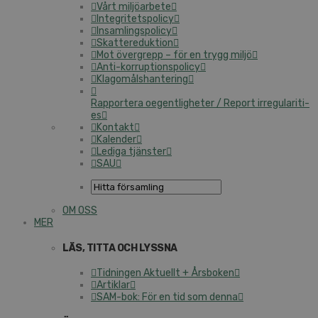
Vårt mil­jö­ar­be­te
In­tegri­tets­po­li­cy
In­sam­lings­po­li­cy
Skat­te­re­duk­tion
Mot övergrepp – för en trygg miljö
An­ti-kor­rup­tions­po­li­cy
Kla­gomåls­han­te­ring
Rap­por­te­ra oe­gent­lig­he­ter / Report ir­re­gu­la­ri­ti­
es
Kontakt
Kalender
Lediga tjänster
SAU
OM OSS
MER
LÄS, TITTA OCH LYSSNA
Tidningen Aktuellt + Årsboken
Artiklar
SAM-bok: För en tid som denna