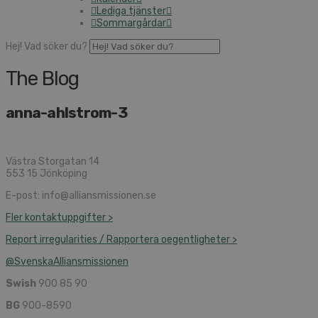
Lediga tjänster
Som­mar­går­dar
Hej! Vad söker du?
The Blog
an­na-ahlstrom-3
Västra Storgatan 14
553 15 Jönköping
E-post: info@​alliansmissionen.​se
Fler kon­takt­upp­gif­ter >
Report ir­re­gu­la­ri­ti­es / Rap­por­te­ra oe­gent­lig­he­ter >
@SvenskaAl­li­ans­mis­sio­nen
Swish
900 85 90
BG
900-8590