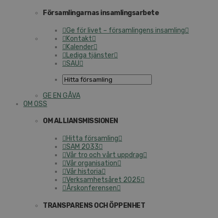
För­sam­ling­ar­nas in­sam­lings­ar­be­te
Ge för livet – för­sam­ling­ens insamling
Kontakt
Kalender
Lediga tjänster
SAU
GE EN GÅVA
OM OSS
OM AL­LI­ANS­MIS­SIO­NEN
Hitta för­sam­ling
SAM 2033
Vår tro och vårt uppdrag
Vår or­ga­ni­sa­tion
Vår historia
Verk­sam­hets­å­ret 2025
Års­kon­fe­ren­sen
TRANS­PA­RENS OCH ÖPPENHET