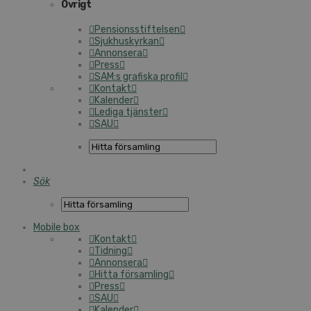
Övrigt
Pen­sions­stif­tel­sen
Sjuk­hu­s­kyr­kan
Annonsera
Press
SAM:s grafiska profil
Kontakt
Kalender
Lediga tjänster
SAU
Sök
Mobile box
Kontakt
Tidning
Annonsera
Hitta för­sam­ling
Press
SAU
Kalender