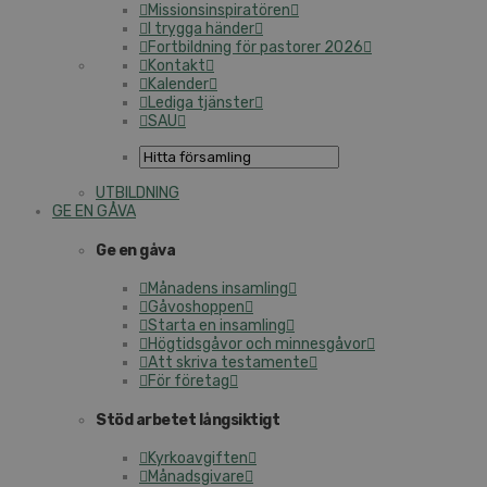
Mis­sions­in­spi­ra­tö­ren
I trygga händer
Fort­bild­ning för pastorer 2026
Kontakt
Kalender
Lediga tjänster
SAU
UT­BILD­NING
GE EN GÅVA
Ge en gåva
Månadens insamling
Gå­voshop­pen
Starta en insamling
Hög­tids­gå­vor och min­nes­gå­vor
Att skriva tes­ta­men­te
För företag
Stöd arbetet lång­sik­tigt
Kyr­ko­av­gif­ten
Må­nads­gi­va­re