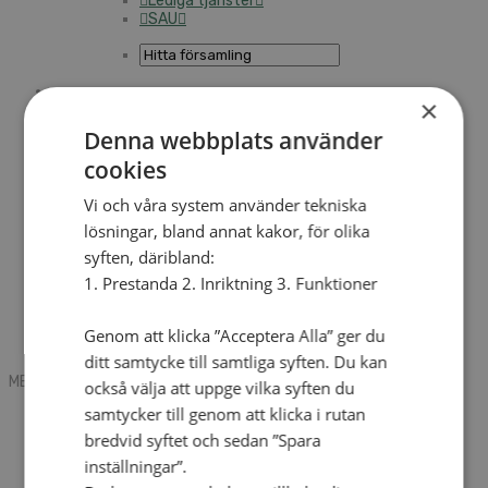
Lediga tjänster
SAU
×
Sök
Denna webbplats använder
cookies
Mobile box
Kontakt
Vi och våra system använder tekniska
Tidning
lösningar, bland annat kakor, för olika
Annonsera
syften, däribland:
Hitta för­sam­ling
Press
1. Prestanda 2. Inriktning 3. Funktioner
SAU
Kalender
Lediga tjänster
Genom att klicka ”Acceptera Alla” ger du
Som­mar­går­dar
ditt samtycke till samtliga syften. Du kan
MENU
MENU
också välja att uppge vilka syften du
samtycker till genom att klicka i rutan
Search mobile
English
bredvid syftet och sedan ”Spara
Hej! Vad söker du?
inställningar”.
Kontakt