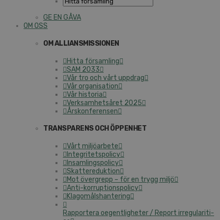
GE EN GÅVA
OM OSS
OM AL­LI­ANS­MIS­SIO­NEN
Hitta för­sam­ling
SAM 2033
Vår tro och vårt uppdrag
Vår or­ga­ni­sa­tion
Vår historia
Verk­sam­hets­å­ret 2025
Års­kon­fe­ren­sen
TRANS­PA­RENS OCH ÖPPENHET
Vårt mil­jö­ar­be­te
In­tegri­tets­po­li­cy
In­sam­lings­po­li­cy
Skat­te­re­duk­tion
Mot övergrepp – för en trygg miljö
An­ti-kor­rup­tions­po­li­cy
Kla­gomåls­han­te­ring
Rap­por­te­ra oe­gent­lig­he­ter / Report ir­re­gu­la­ri­ti­