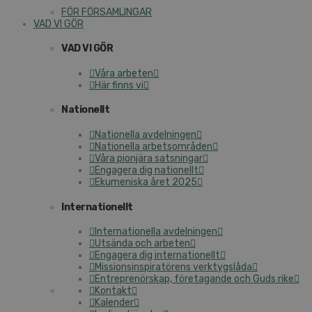
FÖR FÖR­SAM­LING­AR
VAD VI GÖR
VAD VI GÖR
Våra arbeten
Här finns vi
Na­tio­nellt
Na­tio­nel­la av­del­ning­en
Na­tio­nel­la ar­bets­om­rå­den
Våra pionjära sats­ning­ar
Engagera dig na­tio­nellt
Eku­me­nis­ka året 2025
In­ter­na­tio­nellt
In­ter­na­tio­nel­la av­del­ning­en
Utsända och arbeten
Engagera dig in­ter­na­tio­nellt
Mis­sions­in­spi­ra­tö­rens verk­tygs­lå­da
Ent­re­pre­nör­skap, fö­re­ta­gan­de och Guds rike
Kontakt
Kalender