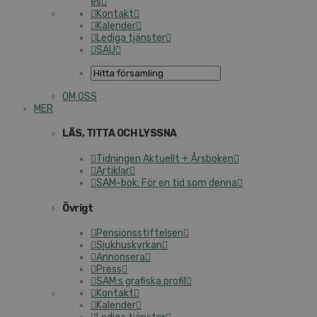
es
Kontakt
Kalender
Lediga tjänster
SAU
OM OSS
MER
LÄS, TITTA OCH LYSSNA
Tidningen Aktuellt + Årsboken
Artiklar
SAM-bok: För en tid som denna
Övrigt
Pen­sions­stif­tel­sen
Sjuk­hu­s­kyr­kan
Annonsera
Press
SAM:s grafiska profil
Kontakt
Kalender