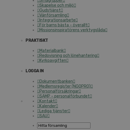
Små­grup­per
Skapelse och miljö
Guds­tjänst
Vän­för­sam­ling
In­teg­ra­tions­ar­be­te
För barns bästa – överallt
Mis­sions­in­spi­ra­tö­rens verk­tygs­lå­da
PRAKTISKT
Ma­te­ri­al­bank
Re­do­vis­ning och lö­ne­han­te­ring
Kyr­ko­av­gif­ten
LOGGA IN
Do­ku­ment­ban­ken
Med­lems­re­gis­ter (NGOPRO)
Per­sonal­för­säk­ring­ar
SAMP – per­sonal­för­bun­det
Kontakt
Kalender
Lediga tjänster
SAU