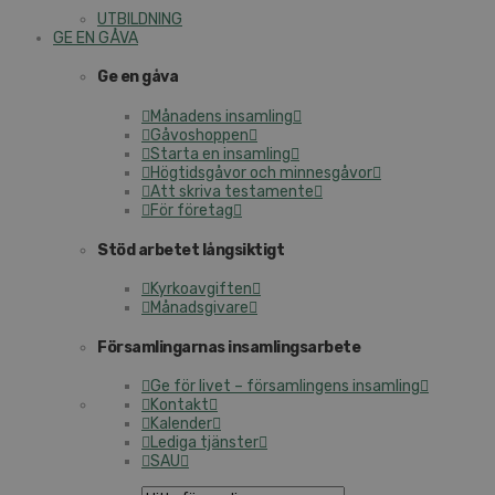
UT­BILD­NING
GE EN GÅVA
Ge en gåva
Månadens insamling
Gå­voshop­pen
Starta en insamling
Hög­tids­gå­vor och min­nes­gå­vor
Att skriva tes­ta­men­te
För företag
Stöd arbetet lång­sik­tigt
Kyr­ko­av­gif­ten
Må­nads­gi­va­re
För­sam­ling­ar­nas in­sam­lings­ar­be­te
Ge för livet – för­sam­ling­ens insamling
Kontakt
Kalender
Lediga tjänster
SAU