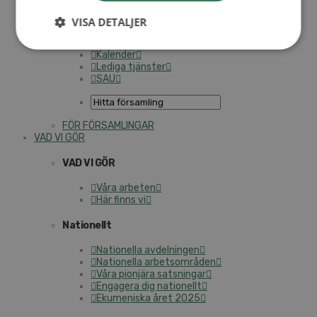
Med­lems­re­gis­ter (NGOPRO)
Per­sonal­för­säk­ring­ar
VISA DETALJER
SAMP – per­sonal­för­bun­det
Kontakt
Kalender
Lediga tjänster
SAU
FÖR FÖR­SAM­LING­AR
VAD VI GÖR
VAD VI GÖR
Våra arbeten
Här finns vi
Na­tio­nellt
Na­tio­nel­la av­del­ning­en
Na­tio­nel­la ar­bets­om­rå­den
Våra pionjära sats­ning­ar
Engagera dig na­tio­nellt
Eku­me­nis­ka året 2025