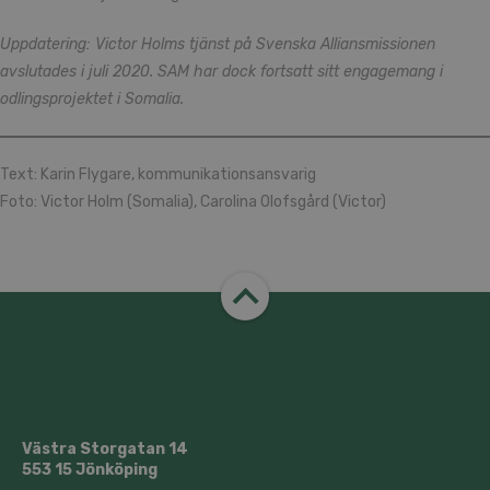
Uppdatering: Victor Holms tjänst på Svenska Alliansmissionen
avslutades i juli 2020. SAM har dock fortsatt sitt engagemang i
odlingsprojektet i Somalia.
Text: Karin Flygare, kommunikationsansvarig
Foto: Victor Holm (Somalia), Carolina Olofsgård (Victor)
Västra Storgatan 14
553 15 Jönköping