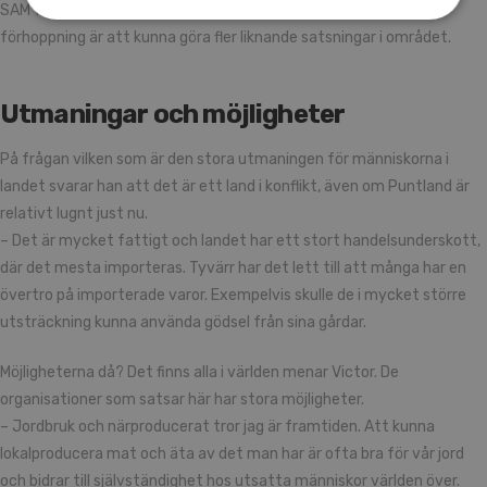
SAM för första gången in i ett socialt arbete i Somalia. Vår
förhoppning är att kunna göra fler liknande satsningar i området.
Utmaningar och möjligheter
På frågan vilken som är den stora utmaningen för människorna i
landet svarar han att det är ett land i konflikt, även om Puntland är
relativt lugnt just nu.
– Det är mycket fattigt och landet har ett stort handelsunderskott,
där det mesta importeras. Tyvärr har det lett till att många har en
övertro på importerade varor. Exempelvis skulle de i mycket större
utsträckning kunna använda gödsel från sina gårdar.
Möjligheterna då? Det finns alla i världen menar Victor. De
organisationer som satsar här har stora möjligheter.
– Jordbruk och närproducerat tror jag är framtiden. Att kunna
lokalproducera mat och äta av det man har är ofta bra för vår jord
och bidrar till självständighet hos utsatta människor världen över.