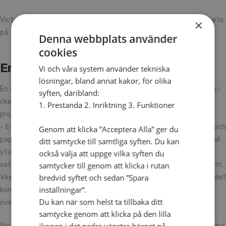
Victor Holm är utbildad trädgårdsmästare och fokuserar i sitt arbete
×
på företagande och hållbar odling.
Denna webbplats använder
cookies
En oas med citrus- och papayaträd
Vi och våra system använder tekniska
lösningar, bland annat kakor, för olika
En vanlig arbetsdag för Victor började med två timmars bilresande i
syften, däribland:
ökenlandskapet för att komma ut till byn och möta människor i
1. Prestanda 2. Inriktning 3. Funktioner
projektet.
– Ett intryck jag tydligt kommer ihåg är grönskan med alla citrus- och
Genom att klicka ”Acceptera Alla” ger du
papayaträd som mötte oss. Det visar att det går att få till en odlad
ditt samtycke till samtliga syften. Du kan
yta om rätt investeringar görs. Den här byn har genom tidigare
också välja att uppge vilka syften du
samtycker till genom att klicka i rutan
satsningar fått till en djupborrad brunn som möjliggör odling för dem.
bredvid syftet och sedan ”Spara
Växtligheten hjälper ju också till att ta hand om vatten de gånger det
inställningar”.
kommer skyfall. Det i sin tur gör att risken för jordskred och
Du kan när som helst ta tillbaka ditt
översvämningar minskar och att brunnar inte torkar ut lika lätt.
samtycke genom att klicka på den lilla
Victor berättar vidare att lokalinvånarna har väl fungerande perenna