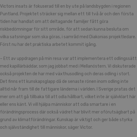
Victors insats är fokuserad till en by ute på landsbygden i regionen
Puntland. Projektet sträcker sig mellan ett till två år och den första
tiden har handlat om att deltagande familjer fått göra
riskbedömningar för sitt område, för att sedan kunna besluta om
vilka satsningar som ska göras, i samråd med Diakonias projektledare.
Först nu har det praktiska arbetet kommit igång.
– Ett av uppdragen på min resa var att implementera ett odlingssätt
med kapillärbäddar, som jag jobbat med i Mellanöstern. Vi diskuterade
också projekten de har med växthusodling och deras odling i stort.
Det finns ett kunskapsglapp då de senaste rönen inom odling inte
alltid når fram till de fattigare länderna i världen. I Sverige pratas det
mer om att gå tillbaka till att odla hållbart, vilket inte är självklart här
eller ens känt. Vi vill hjälpa människor att odla smartare i en
förändringsprocess där också vädret har blivit mer oförutsägbart på
grund av klimatförändringar. Kunskap är viktigt och ger både styrka
och självständighet till människor, säger Victor.