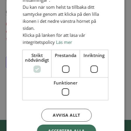
församlingsordförande och församlingsanställda.
Du kan när som helst ta tillbaka ditt
GÅ TILL ANMÄLAN >
samtycke genom att klicka på den lilla
ikonen i det nedre vänstra hörnet på
OBS! Du blir inte automatiskt anmäld till webbinariet
sidan.
om du har anmält dig som ombud. Det behövs en
Klicka på länken för att läsa vår
separat anmälan till webbinariet.
integritetspolicy
Läs mer
Strikt
Prestanda
Inriktning
nödvändigt
Lägg till i kalender
Funktioner
AVVISA ALLT
ACCEPTERA ALLA