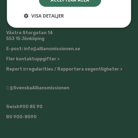
VISA DETALJER
Västra Storgatan 14
553 15 Jönköping
E-post: info@alliansmissionen.se
Fler kontaktuppgifter >
Report irregularities / Rapportera oegentligheter >
@SvenskaAlliansmissionen
Swish
900 85 90
BG
900-8590