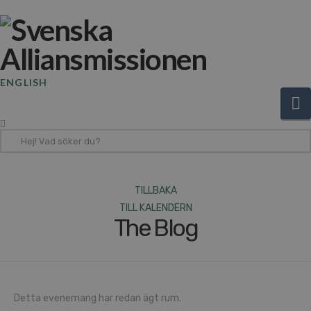
ENGLISH
N
Hej!
Vad
söker
du?
TILLBAKA
TILL KALENDERN
The Blog
Detta evenemang har redan ägt rum.