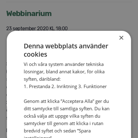
Webbinarium
23 september 2020 KL 18:00
×
Denna webbplats använder
cookies
Vi och våra system använder tekniska
SAM-styrelsen inbjuder till ett så kallat webbinarium
lösningar, bland annat kakor, för olika
(videomöte) med presentation av organisations- och
syften, däribland:
stadgeändringar som kommer att läggas fram på
1. Prestanda 2. Inriktning 3. Funktioner
ombudsmötet (10/10). Förslag på större
organisationsförändringar, som berör bland annat
Genom att klicka ”Acceptera Alla” ger du
SAM-styrelsen och SAM-råden, redogörs för och vi
ditt samtycke till samtliga syften. Du kan
öppnar upp för frågor och samtal. Vid detta tillfälle är
också välja att uppge vilka syften du
samtliga medlemmar inom SAM välkomna att delta.
samtycker till genom att klicka i rutan
bredvid syftet och sedan ”Spara
Mer information har skickas till
inställningar”.