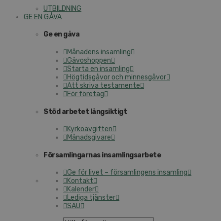
UTBILDNING
GE EN GÅVA
Ge en gåva
Månadens insamling
Gåvoshoppen
Starta en insamling
Högtidsgåvor och minnesgåvor
Att skriva testamente
För företag
Stöd arbetet långsiktigt
Kyrkoavgiften
Månadsgivare
Församlingarnas insamlingsarbete
Ge för livet – församlingens insamling
Kontakt
Kalender
Lediga tjänster
SAU