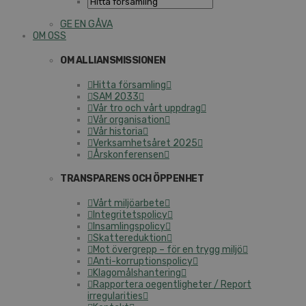
GE EN GÅVA
OM OSS
OM ALLIANSMISSIONEN
Hitta församling
SAM 2033
Vår tro och vårt uppdrag
Vår organisation
Vår historia
Verksamhetsåret 2025
Årskonferensen
TRANSPARENS OCH ÖPPENHET
Vårt miljöarbete
Integritetspolicy
Insamlingspolicy
Skattereduktion
Mot övergrepp – för en trygg miljö
Anti-korruptionspolicy
Klagomålshantering
Rapportera oegentligheter / Report
irregularities