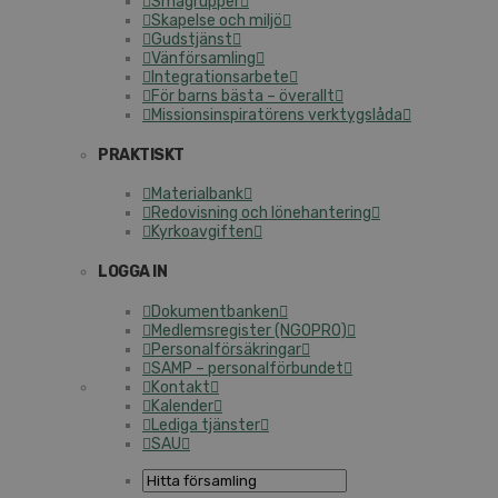
Smågrupper
Skapelse och miljö
Gudstjänst
Vänförsamling
Integrationsarbete
För barns bästa – överallt
Missionsinspiratörens verktygslåda
PRAKTISKT
Materialbank
Redovisning och lönehantering
Kyrkoavgiften
LOGGA IN
Dokumentbanken
Medlemsregister (NGOPRO)
Personalförsäkringar
SAMP – personalförbundet
Kontakt
Kalender
Lediga tjänster
SAU