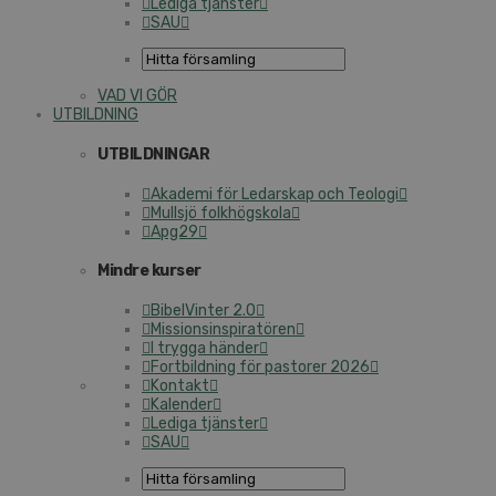
Lediga tjänster
SAU
VAD VI GÖR
UTBILDNING
UTBILDNINGAR
Akademi för Ledarskap och Teologi
Mullsjö folkhögskola
Apg29
Mindre kurser
BibelVinter 2.0
Missionsinspiratören
I trygga händer
Fortbildning för pastorer 2026
Kontakt
Kalender
Lediga tjänster
SAU