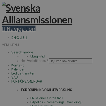
Navigation
ENGLISH
MENU
MENU
Search mobile
English
Hej! Vad söker du?
Kontakt
Kalender
Lediga tjänster
SAU
FÖR FÖRSAMLINGAR
FÖRDJUPNING OCH UTVECKLING
Missionella initiativ
Apollos – församlingsutveckling