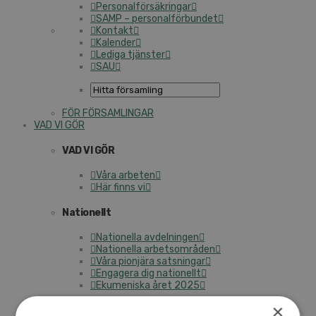
Personalförsäkringar
SAMP – personalförbundet
Kontakt
Kalender
Lediga tjänster
SAU
FÖR FÖRSAMLINGAR
VAD VI GÖR
VAD VI GÖR
Våra arbeten
Här finns vi
Nationellt
Nationella avdelningen
Nationella arbetsområden
Våra pionjära satsningar
Engagera dig nationellt
Ekumeniska året 2025
×
Internationellt