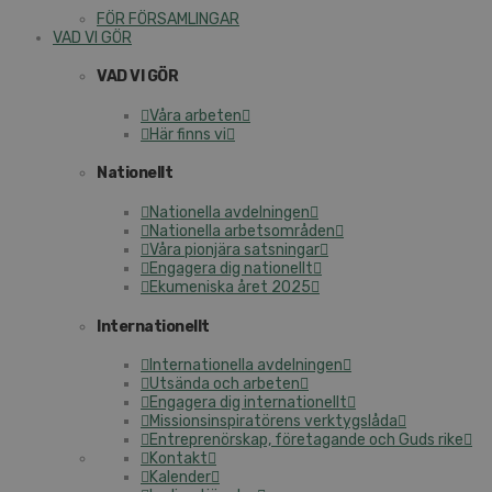
FÖR FÖRSAMLINGAR
VAD VI GÖR
VAD VI GÖR
Våra arbeten
Här finns vi
Nationellt
Nationella avdelningen
Nationella arbetsområden
Våra pionjära satsningar
Engagera dig nationellt
Ekumeniska året 2025
Internationellt
Internationella avdelningen
Utsända och arbeten
Engagera dig internationellt
Missionsinspiratörens verktygslåda
Entreprenörskap, företagande och Guds rike
Kontakt
Kalender