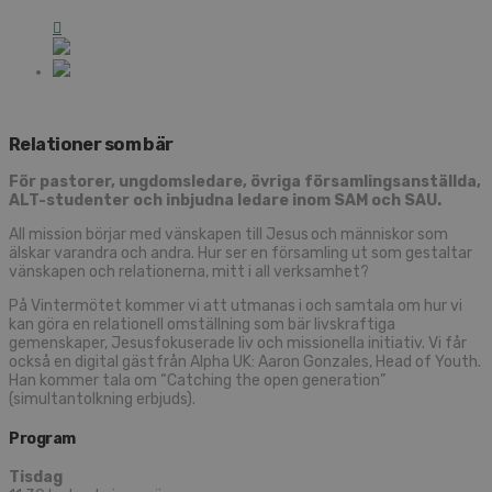
Relationer som bär
För pastorer, ungdomsledare, övriga församlingsanställda,
ALT-studenter och inbjudna ledare inom SAM och SAU.
All mission börjar med vänskapen till Jesus och människor som
älskar varandra och andra. Hur ser en församling ut som gestaltar
vänskapen och relationerna, mitt i all verksamhet?
På Vintermötet kommer vi att utmanas i och samtala om hur vi
kan göra en relationell omställning som bär livskraftiga
gemenskaper, Jesusfokuserade liv och missionella initiativ. Vi får
också en digital gäst från Alpha UK: Aaron Gonzales, Head of Youth.
Han kommer tala om “Catching the open generation”
(simultantolkning erbjuds).
Program
Tisdag