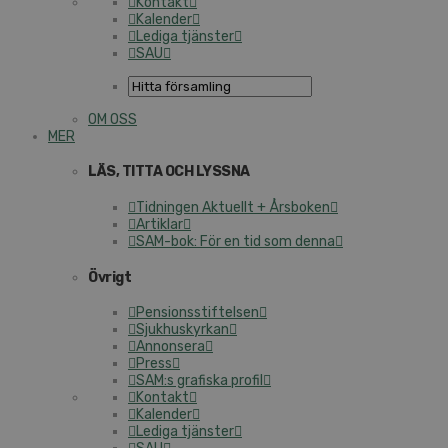
Kontakt
Kalender
Lediga tjänster
SAU
OM OSS
MER
LÄS, TITTA OCH LYSSNA
Tidningen Aktuellt + Årsboken
Artiklar
SAM-bok: För en tid som denna
Övrigt
Pensionsstiftelsen
Sjukhuskyrkan
Annonsera
Press
SAM:s grafiska profil
Kontakt
Kalender
Lediga tjänster