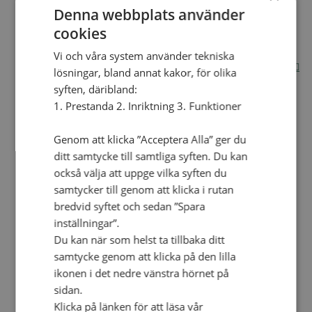
Denna webbplats använder
Internationella avdelningen
cookies
Utsända och arbeten
Engagera dig internationellt
Vi och våra system använder tekniska
Missionsinspiratörens verktygslåda
Entreprenörskap, företagande och Guds rike
lösningar, bland annat kakor, för olika
Kontakt
syften, däribland:
Kalender
Lediga tjänster
1. Prestanda 2. Inriktning 3. Funktioner
SAU
Genom att klicka ”Acceptera Alla” ger du
ditt samtycke till samtliga syften. Du kan
VAD VI GÖR
också välja att uppge vilka syften du
UTBILDNING
samtycker till genom att klicka i rutan
UTBILDNINGAR
bredvid syftet och sedan ”Spara
inställningar”.
Akademi för Ledarskap och Teologi
Mullsjö folkhögskola
Du kan när som helst ta tillbaka ditt
Apg29
samtycke genom att klicka på den lilla
Mindre kurser
ikonen i det nedre vänstra hörnet på
sidan.
BibelVinter 2.0
Klicka på länken för att läsa vår
Missionsinspiratören