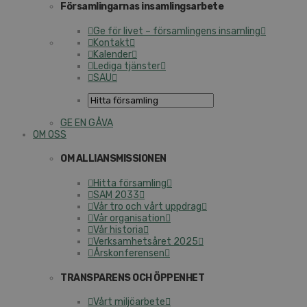
Församlingarnas insamlingsarbete
Ge för livet – församlingens insamling
Kontakt
Kalender
Lediga tjänster
SAU
GE EN GÅVA
OM OSS
OM ALLIANSMISSIONEN
Hitta församling
SAM 2033
Vår tro och vårt uppdrag
Vår organisation
Vår historia
Verksamhetsåret 2025
Årskonferensen
TRANSPARENS OCH ÖPPENHET
Vårt miljöarbete