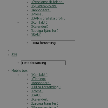
Pensionsstiftelsen
Sjukhuskyrkan
Annonsera
Press
SAM:s grafiska profil
Kontakt
Kalender
Lediga tjänster
SAU
Sök
Mobile box
Kontakt
Tidning
Annonsera
Hitta församling
Press
SAU
Kalender
Lediga tjänster
Sommargårdar