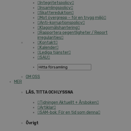
Integritetspolicy
Insamlingspolicy
Skattereduktion
Mot övergrepp – för en trygg miljö
Anti-korruptionspolicy
Klagomålshantering
Rapportera oegentligheter / Report
irregularities
Kontakt
Kalender
Lediga tjänster
SAU
OM OSS
MER
LÄS, TITTA OCH LYSSNA
Tidningen Aktuellt + Årsboken
Artiklar
SAM-bok: För en tid som denna
Övrigt