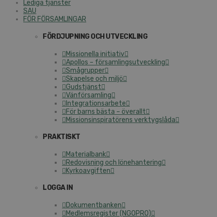
Lediga tjänster
SAU
FÖR FÖRSAMLINGAR
FÖRDJUPNING OCH UTVECKLING
Missionella initiativ
Apollos – församlingsutveckling
Smågrupper
Skapelse och miljö
Gudstjänst
Vänförsamling
Integrationsarbete
För barns bästa – överallt
Missionsinspiratörens verktygslåda
PRAKTISKT
Materialbank
Redovisning och lönehantering
Kyrkoavgiften
LOGGA IN
Dokumentbanken
Medlemsregister (NGOPRO)