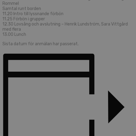
Rommel
Samtal runt borden
11.20 Intro till lyssnande förbön
11.25 Förbön i grupper
12.30 Lovsång och avslutning – Henrik Lundström, Sara Vittgård
med flera
13.00 Lunch
Sista datum för anmälan har passerat.