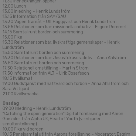
11.30 Incheckningen öppnar
12.00 Lunch
13.00 Inledning – Henrik Lundström
13.15 Information från SAM/SAU
13:30 Vägen framåt – Ulf Häggqvist och Henrik Lundström
13.55 Relationer som bär: missionella initiativ – Esgrim Rommel
14.15 Samtal runt borden och summering
15.00 Fika
15.30 Relationer som bär: livskraftiga gemenskaper – Henrik
Lundström
15.50 Samtal runt borden och summering
16.30 Relationer som bär: Jesusfokuserade liv – Anna Ahlström
16.50 Samtal runt borden och summering
17.30 Relationell omställning – Martin Ström
17.50 Information från ALT – Ulrik Josefsson
18.15 Kvällsmat
19.00 Gudstjänst med nattvard och förbön – Anna Ahlström och
Sara Vittgård
21.00 Kvällsmacka
Onsdag
09.00 Inledning – Henrik Lundström
“Catching the open generation” Digital föreläsning med Aaron
Gonzales från Alpha UK, Head of Youth (vi erbjuder
simultantolkning)
10.00 Fika vid borden
10.15 Panelsamtal utifrån Aarons föreläsning – Moderator: Esgrim