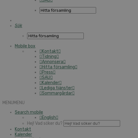
SAU
Sök
Mobile box
Kontakt
Tidning
Annonsera
Hitta församling
Press
SAU
Kalender
Lediga tjänster
Sommargårdar
MENU
MENU
Search mobile
English
Hej! Vad söker du?
Kontakt
Kalender