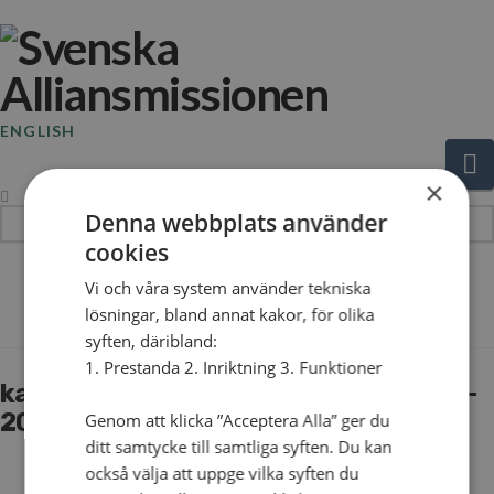
ENGLISH
N
×
Denna webbplats använder
Hej!
Vad
cookies
söker
The Blog
Vi och våra system använder tekniska
du?
lösningar, bland annat kakor, för olika
syften, däribland:
1. Prestanda 2. Inriktning 3. Funktioner
kalender-webben_trettondagsmoten-
20
Genom att klicka ”Acceptera Alla” ger du
ditt samtycke till samtliga syften. Du kan
också välja att uppge vilka syften du