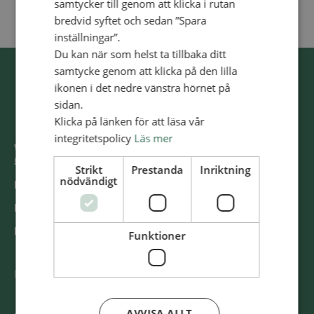
samtycker till genom att klicka i rutan
bredvid syftet och sedan ”Spara
inställningar”.
Du kan när som helst ta tillbaka ditt
samtycke genom att klicka på den lilla
ikonen i det nedre vänstra hörnet på
sidan.
Klicka på länken för att läsa vår
integritetspolicy
Läs mer
Västra Storgatan 14
553 15 Jönköping
Strikt
Prestanda
Inriktning
nödvändigt
E-post: info@alliansmissionen.se
Fler kontaktuppgifter >
Report irregularities / Rapportera oegentligheter >
Funktioner
@SvenskaAlliansmissionen
AVVISA ALLT