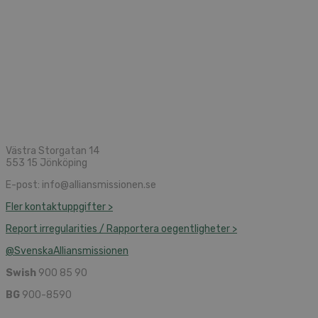
Västra Storgatan 14
553 15 Jönköping
E-post: info@alliansmissionen.se
Fler kontaktuppgifter >
Report irregularities / Rapportera oegentligheter >
@SvenskaAlliansmissionen
Swish
900 85 90
BG
900-8590