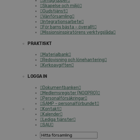
Smågrupper
Skapelse och miljö
Gudstjänst
Vänförsamling
Integrationsarbete
För barns bästa – överallt
Missionsinspiratörens verktygslåda
PRAKTISKT
Materialbank
Redovisning och lönehantering
Kyrkoavgiften
LOGGA IN
Dokumentbanken
Medlemsregister (NGOPRO)
Personalförsäkringar
SAMP – personalförbundet
Kontakt
Kalender
Lediga tjänster
SAU