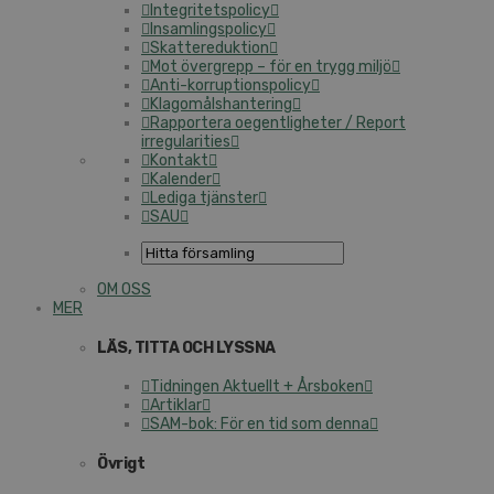
Integritetspolicy
Insamlingspolicy
Skattereduktion
Mot övergrepp – för en trygg miljö
Anti-korruptionspolicy
Klagomålshantering
Rapportera oegentligheter / Report
irregularities
Kontakt
Kalender
Lediga tjänster
SAU
OM OSS
MER
LÄS, TITTA OCH LYSSNA
Tidningen Aktuellt + Årsboken
Artiklar
SAM-bok: För en tid som denna
Övrigt