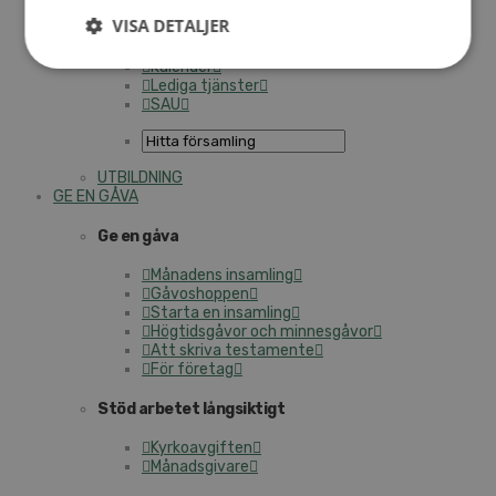
I trygga händer
VISA DETALJER
Fortbildning för pastorer 2026
Kontakt
Kalender
Lediga tjänster
SAU
UTBILDNING
GE EN GÅVA
Ge en gåva
Månadens insamling
Gåvoshoppen
Starta en insamling
Högtidsgåvor och minnesgåvor
Att skriva testamente
För företag
Stöd arbetet långsiktigt
Kyrkoavgiften
Månadsgivare