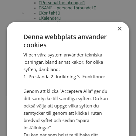
Personalförsäkringar
SAMP – personalförbundet
Kontakt
Kalender
Lediga tjänster
×
SAU
Denna webbplats använder
cookies
FÖR FÖRSAMLINGAR
VAD VI GÖR
Vi och våra system använder tekniska
lösningar, bland annat kakor, för olika
VAD VI GÖR
syften, däribland:
Våra arbeten
1. Prestanda 2. Inriktning 3. Funktioner
Här finns vi
Genom att klicka ”Acceptera Alla” ger du
Nationellt
ditt samtycke till samtliga syften. Du kan
Nationella avdelningen
också välja att uppge vilka syften du
Nationella arbetsområden
samtycker till genom att klicka i rutan
Våra pionjära satsningar
Engagera dig nationellt
bredvid syftet och sedan ”Spara
Ekumeniska året 2025
inställningar”.
Internationellt
Du kan när som helst ta tillbaka ditt