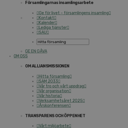
Församlingarnas insamlingsarbete
Ge för livet – församlingens insamling
Kontakt
Kalender
Lediga tjänster
SAU
GE EN GÅVA
OM OSS
OM ALLIANSMISSIONEN
Hitta församling
SAM 2033
Vår tro och vårt uppdrag
Vår organisation
Vår historia
Verksamhetsåret 2025
Årskonferensen
TRANSPARENS OCH ÖPPENHET
Vårt miljöarbete