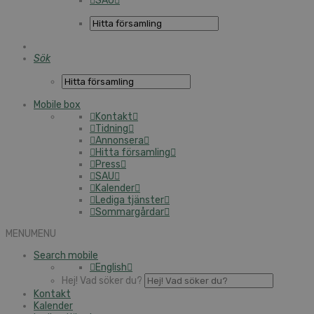
SAU
Sök
Mobile box
Kontakt
Tidning
Annonsera
Hitta församling
Press
SAU
Kalender
Lediga tjänster
Sommargårdar
MENU
MENU
Search mobile
English
Hej! Vad söker du?
Kontakt
Kalender