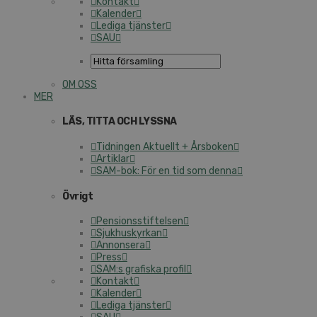
Kontakt
Kalender
Lediga tjänster
SAU
OM OSS
MER
LÄS, TITTA OCH LYSSNA
Tidningen Aktuellt + Årsboken
Artiklar
SAM-bok: För en tid som denna
Övrigt
Pensionsstiftelsen
Sjukhuskyrkan
Annonsera
Press
SAM:s grafiska profil
Kontakt
Kalender
Lediga tjänster