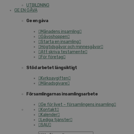
UTBILDNING
GE EN GÅVA
Ge en gåva
Månadens insamling
Gåvoshoppen
Starta en insamling
Högtidsgåvor och minnesgåvor
Att skriva testamente
För företag
Stöd arbetet långsiktigt
Kyrkoavgiften
Månadsgivare
Församlingarnas insamlingsarbete
Ge för livet – församlingens insamling
Kontakt
Kalender
Lediga tjänster
SAU