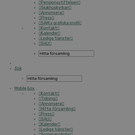
Pensionsstiftelsen
Sjukhuskyrkan
Annonsera
Press
SAM:s grafiska profil
Kontakt
Kalender
Lediga tjänster
SAU
Sök
Mobile box
Kontakt
Tidning
Annonsera
Hitta församling
Press
SAU
Kalender
Lediga tjänster
Sommargårdar