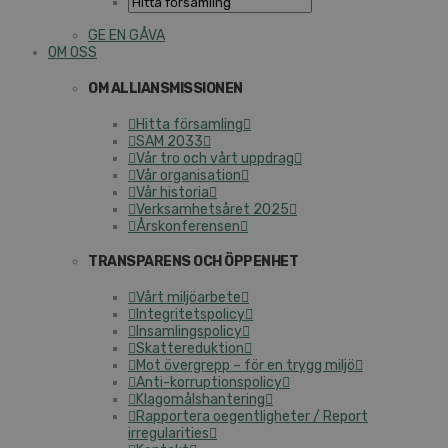
GE EN GÅVA
OM OSS
OM ALLIANSMISSIONEN
Hitta församling
SAM 2033
Vår tro och vårt uppdrag
Vår organisation
Vår historia
Verksamhetsåret 2025
Årskonferensen
TRANSPARENS OCH ÖPPENHET
Vårt miljöarbete
Integritetspolicy
Insamlingspolicy
Skattereduktion
Mot övergrepp – för en trygg miljö
Anti-korruptionspolicy
Klagomålshantering
Rapportera oegentligheter / Report
irregularities