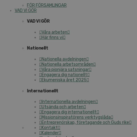
FÖR FÖRSAMLINGAR
VAD VI GÖR
VAD VI GÖR
Våra arbeten
Här finns vi
Nationellt
Nationella avdelningen
Nationella arbetsområden
Våra pionjära satsningar
Engagera dig nationellt
Ekumeniska året 2025
Internationellt
Internationella avdelningen
Utsända och arbeten
Engagera dig internationellt
Missionsinspiratörens verktygslåda
Entreprenörskap, företagande och Guds rike
Kontakt
Kalender