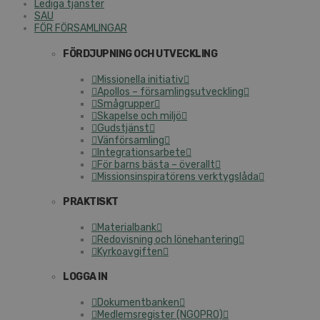
Lediga tjänster
SAU
FÖR FÖRSAMLINGAR
FÖRDJUPNING OCH UTVECKLING
Missionella initiativ
Apollos – församlingsutveckling
Smågrupper
Skapelse och miljö
Gudstjänst
Vänförsamling
Integrationsarbete
För barns bästa – överallt
Missionsinspiratörens verktygslåda
PRAKTISKT
Materialbank
Redovisning och lönehantering
Kyrkoavgiften
LOGGA IN
Dokumentbanken
Medlemsregister (NGOPRO)