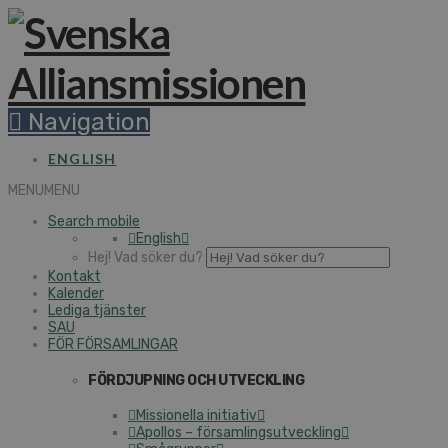
Navigation
ENGLISH
MENU
MENU
Search mobile
English
Hej! Vad söker du?
Kontakt
Kalender
Lediga tjänster
SAU
FÖR FÖRSAMLINGAR
FÖRDJUPNING OCH UTVECKLING
Missionella initiativ
Apollos – församlingsutveckling