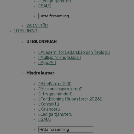
Lediga tjänster
SAU
VAD VI GÖR
UTBILDNING
UTBILDNINGAR
Akademi för Ledarskap och Teologi
Mullsjö folkhögskola
Apg29
Mindre kurser
BibelVinter 2.0
Missionsinspiratören
I trygga händer
Fortbildning för pastorer 2026
Kontakt
Kalender
Lediga tjänster
SAU