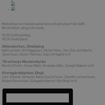
Medverkan av missionsarbetare och personal från SAM.
Berättelser, sång och musik.
15.00 Cafésamling
18.00 Gudstjänst
Allianskyrkan, Jönköping
Kjell Larsson, Ulf Häggqvist, Viktor Holm, Jan-Erik och Marita
Josefsson, Sören Ylenfors, Sara Vittgård m.fl.
Törestorps Missionskyrka
Martin Ström, Jonas Melin, Amanda Uhlin, Joseph Makam m.fl.
Storegårdskyrkan, Eksjö
Lars-Gunnar Jonsson, Maria Gustafsson, Josefin Lennartsson,
Roland Oscarsson, Sångarbröderna från Eksjö m.fl.