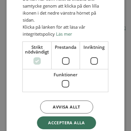
samtycke genom att klicka på den lilla
Internationella avdelningen
ikonen i det nedre vänstra hörnet på
Utsända och arbeten
Engagera dig internationellt
sidan.
Missionsinspiratörens verktygslåda
Klicka på länken för att läsa vår
Entreprenörskap, företagande och Guds rike
Kontakt
integritetspolicy
Läs mer
Kalender
Lediga tjänster
Strikt
Prestanda
Inriktning
SAU
nödvändigt
VAD VI GÖR
UTBILDNING
Funktioner
UTBILDNINGAR
Akademi för Ledarskap och Teologi
Mullsjö folkhögskola
Apg29
AVVISA ALLT
Mindre kurser
ACCEPTERA ALLA
BibelVinter 2.0
Missionsinspiratören