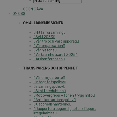
GE EN GÅVA
OM OSS
OM ALLIANSMISSIONEN
Hitta församling
SAM 2033
Vår tro och vårt uppdrag
Vår organisation
Vår historia
Verksamhetsåret 2025
Årskonferensen
TRANSPARENS OCH ÖPPENHET
Vårt miljöarbete
Integritetspolicy
Insamlingspolicy
Skattereduktion
Mot övergrepp – för en trygg miljö
Anti-korruptionspolicy
Klagomålshantering
Rapportera oegentligheter / Report
irregularities