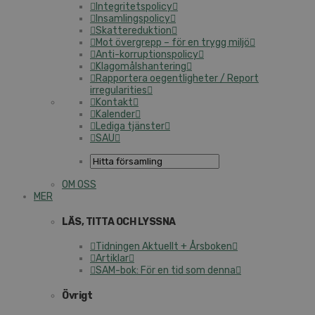
Integritetspolicy
Insamlingspolicy
Skattereduktion
Mot övergrepp – för en trygg miljö
Anti-korruptionspolicy
Klagomålshantering
Rapportera oegentligheter / Report
irregularities
Kontakt
Kalender
Lediga tjänster
SAU
OM OSS
MER
LÄS, TITTA OCH LYSSNA
Tidningen Aktuellt + Årsboken
Artiklar
SAM-bok: För en tid som denna
Övrigt