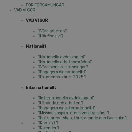
FÖR FÖRSAMLINGAR
VAD VI GÖR
VAD VI GÖR
Våra arbeten
Här finns vi
Nationellt
Nationella avdelningen
Nationella arbetsområden
Våra pionjära satsningar
Engagera dig nationellt
Ekumeniska året 2025
Internationellt
Internationella avdelningen
Utsända och arbeten
Engagera dig internationellt
Missionsinspiratörens verktygslåda
Entreprenörskap, företagande och Guds rike
Kontakt
Kalender