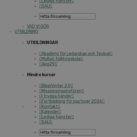
Lediga tjänster
SAU
VAD VI GÖR
UTBILDNING
UTBILDNINGAR
Akademi för Ledarskap och Teologi
Mullsjö folkhögskola
Apg29
Mindre kurser
BibelVinter 2.0
Missionsinspiratören
I trygga händer
Fortbildning för pastorer 2026
Kontakt
Kalender
Lediga tjänster
SAU