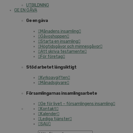
UTBILDNING
GE EN GÅVA
Ge en gåva
Månadens insamling
Gåvoshoppen
Starta en insamling
Högtidsgåvor och minnesgåvor
Att skriva testamente
För företag
Stöd arbetet långsiktigt
Kyrkoavgiften
Månadsgivare
Församlingarnas insamlingsarbete
Ge för livet – församlingens insamling
Kontakt
Kalender
Lediga tjänster
SAU