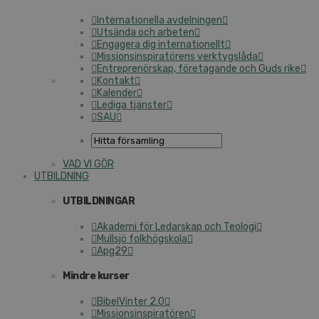
Internationella avdelningen
Utsända och arbeten
Engagera dig internationellt
Missionsinspiratörens verktygslåda
Entreprenörskap, företagande och Guds rike
Kontakt
Kalender
Lediga tjänster
SAU
VAD VI GÖR
UTBILDNING
UTBILDNINGAR
Akademi för Ledarskap och Teologi
Mullsjö folkhögskola
Apg29
Mindre kurser
BibelVinter 2.0
Missionsinspiratören