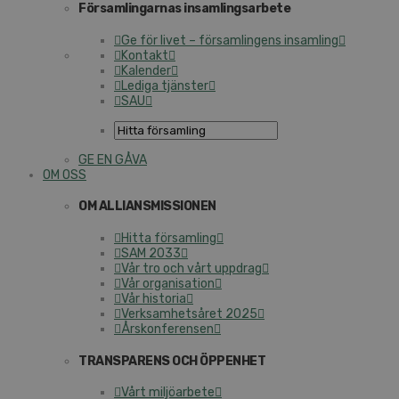
Församlingarnas insamlingsarbete
Ge för livet – församlingens insamling
Kontakt
Kalender
Lediga tjänster
SAU
GE EN GÅVA
OM OSS
OM ALLIANSMISSIONEN
Hitta församling
SAM 2033
Vår tro och vårt uppdrag
Vår organisation
Vår historia
Verksamhetsåret 2025
Årskonferensen
TRANSPARENS OCH ÖPPENHET
Vårt miljöarbete