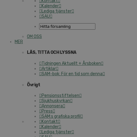
Kontakt
Kalender
Lediga tjänster
SAU
OM OSS
MER
LÄS, TITTA OCH LYSSNA
Tidningen Aktuellt + Årsboken
Artiklar
SAM-bok: För en tid som denna
Övrigt
Pensionsstiftelsen
Sjukhuskyrkan
Annonsera
Press
SAM:s grafiska profil
Kontakt
Kalender
Lediga tjänster