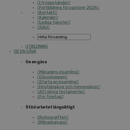
I trygga händer
Fortbildning för pastorer 2026
Kontakt
Kalender
Lediga tjänster
SAU
UTBILDNING
GE EN GÅVA
Ge en gåva
Månadens insamling
Gåvoshoppen
Starta en insamling
Högtidsgåvor och minnesgåvor
Att skriva testamente
För företag
Stöd arbetet långsiktigt
Kyrkoavgiften
Månadsgivare