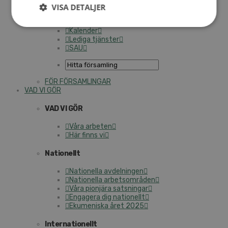
Personalförsäkringar
VISA DETALJER
SAMP – personalförbundet
Kontakt
Kalender
Lediga tjänster
SAU
FÖR FÖRSAMLINGAR
VAD VI GÖR
VAD VI GÖR
Våra arbeten
Här finns vi
Nationellt
Nationella avdelningen
Nationella arbetsområden
Våra pionjära satsningar
Engagera dig nationellt
Ekumeniska året 2025
Internationellt