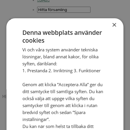
SAU
×
Sök
Denna webbplats använder
cookies
Mobile box
Kontakt
Vi och våra system använder tekniska
Tidning
lösningar, bland annat kakor, för olika
Annonsera
syften, däribland:
Hitta församling
Press
1. Prestanda 2. Inriktning 3. Funktioner
SAU
Kalender
Lediga tjänster
Genom att klicka ”Acceptera Alla” ger du
Sommargårdar
ditt samtycke till samtliga syften. Du kan
MENU
MENU
också välja att uppge vilka syften du
samtycker till genom att klicka i rutan
Search mobile
English
bredvid syftet och sedan ”Spara
Hej! Vad söker du?
inställningar”.
Kontakt
Du kan när som helst ta tillbaka ditt
Kalender