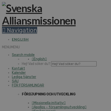
Navigation
ENGLISH
MENU
MENU
Search mobile
English
Hej! Vad söker du?
Kontakt
Kalender
Lediga tjänster
SAU
FÖR FÖRSAMLINGAR
FÖRDJUPNING OCH UTVECKLING
Missionella initiativ
Apollos – församlingsutveckling