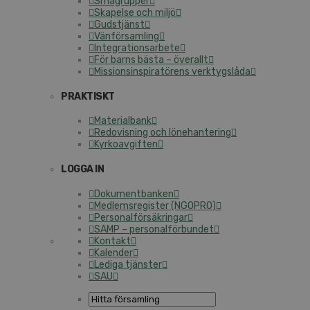
Smågrupper
Skapelse och miljö
Gudstjänst
Vänförsamling
Integrationsarbete
För barns bästa – överallt
Missionsinspiratörens verktygslåda
PRAKTISKT
Materialbank
Redovisning och lönehantering
Kyrkoavgiften
LOGGA IN
Dokumentbanken
Medlemsregister (NGOPRO)
Personalförsäkringar
SAMP – personalförbundet
Kontakt
Kalender
Lediga tjänster
SAU