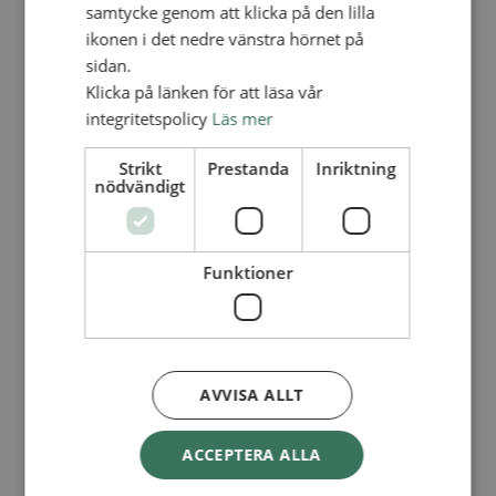
Lediga tjänster
samtycke genom att klicka på den lilla
SAU
ikonen i det nedre vänstra hörnet på
FÖR FÖRSAMLINGAR
sidan.
FÖRDJUPNING OCH UTVECKLING
Klicka på länken för att läsa vår
integritetspolicy
Läs mer
Missionella initiativ
Apollos – församlingsutveckling
Smågrupper
Strikt
Prestanda
Inriktning
Skapelse och miljö
nödvändigt
Gudstjänst
Vänförsamling
Integrationsarbete
För barns bästa – överallt
Funktioner
Missionsinspiratörens verktygslåda
PRAKTISKT
Materialbank
Redovisning och lönehantering
Kyrkoavgiften
AVVISA ALLT
LOGGA IN
ACCEPTERA ALLA
Dokumentbanken
Medlemsregister (NGOPRO)