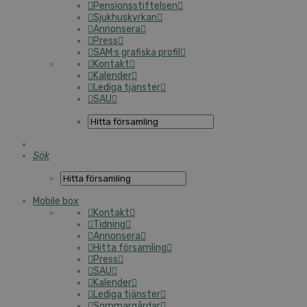
Pensionsstiftelsen
Sjukhuskyrkan
Annonsera
Press
SAM:s grafiska profil
Kontakt
Kalender
Lediga tjänster
SAU
Sök
Mobile box
Kontakt
Tidning
Annonsera
Hitta församling
Press
SAU
Kalender
Lediga tjänster
Sommargårdar