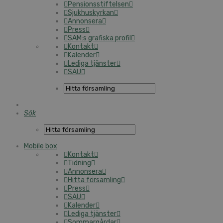
Pensionsstiftelsen
Sjukhuskyrkan
Annonsera
Press
SAM:s grafiska profil
Kontakt
Kalender
Lediga tjänster
SAU
Sök
Mobile box
Kontakt
Tidning
Annonsera
Hitta församling
Press
SAU
Kalender
Lediga tjänster
Sommargårdar