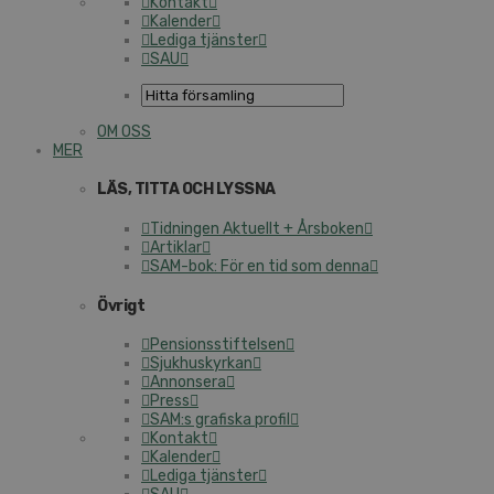
Kontakt
Kalender
Lediga tjänster
SAU
OM OSS
MER
LÄS, TITTA OCH LYSSNA
Tidningen Aktuellt + Årsboken
Artiklar
SAM-bok: För en tid som denna
Övrigt
Pensionsstiftelsen
Sjukhuskyrkan
Annonsera
Press
SAM:s grafiska profil
Kontakt
Kalender
Lediga tjänster