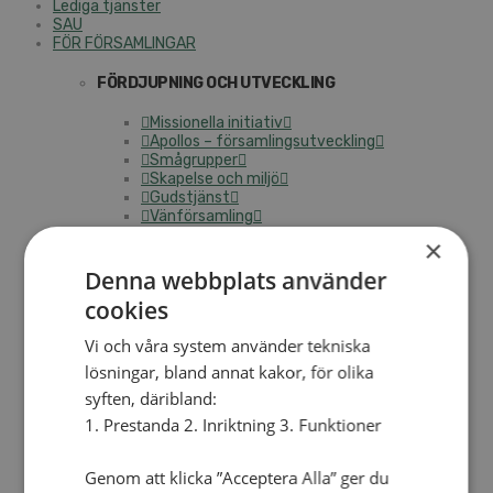
Lediga tjänster
SAU
FÖR FÖRSAMLINGAR
FÖRDJUPNING OCH UTVECKLING
Missionella initiativ
Apollos – församlingsutveckling
Smågrupper
Skapelse och miljö
Gudstjänst
Vänförsamling
Integrationsarbete
×
För barns bästa – överallt
Missionsinspiratörens verktygslåda
Denna webbplats använder
cookies
PRAKTISKT
Vi och våra system använder tekniska
Materialbank
Redovisning och lönehantering
lösningar, bland annat kakor, för olika
Kyrkoavgiften
syften, däribland:
1. Prestanda 2. Inriktning 3. Funktioner
LOGGA IN
Dokumentbanken
Genom att klicka ”Acceptera Alla” ger du
Medlemsregister (NGOPRO)