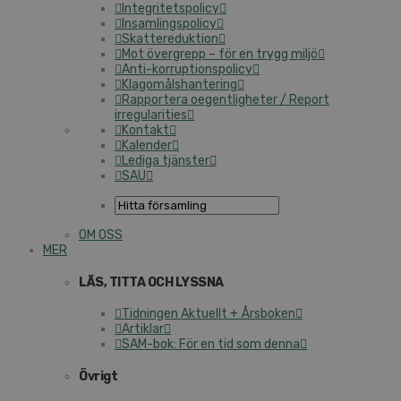
Integritetspolicy
Insamlingspolicy
Skattereduktion
Mot övergrepp – för en trygg miljö
Anti-korruptionspolicy
Klagomålshantering
Rapportera oegentligheter / Report
irregularities
Kontakt
Kalender
Lediga tjänster
SAU
OM OSS
MER
LÄS, TITTA OCH LYSSNA
Tidningen Aktuellt + Årsboken
Artiklar
SAM-bok: För en tid som denna
Övrigt