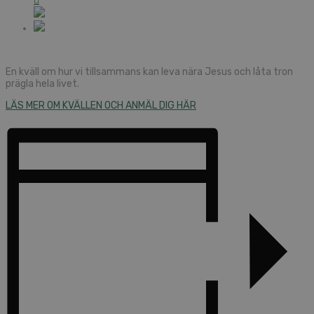
En kväll om hur vi tillsammans kan leva nära Jesus och låta tron
prägla hela livet.
LÄS MER OM KVÄLLEN OCH ANMÄL DIG HÄR