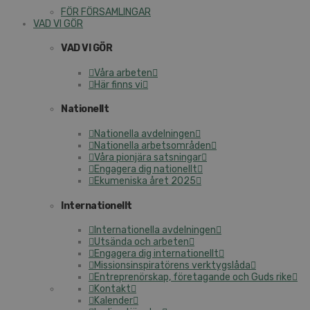
FÖR FÖRSAMLINGAR
VAD VI GÖR
VAD VI GÖR
Våra arbeten
Här finns vi
Nationellt
Nationella avdelningen
Nationella arbetsområden
Våra pionjära satsningar
Engagera dig nationellt
Ekumeniska året 2025
Internationellt
Internationella avdelningen
Utsända och arbeten
Engagera dig internationellt
Missionsinspiratörens verktygslåda
Entreprenörskap, företagande och Guds rike
Kontakt
Kalender