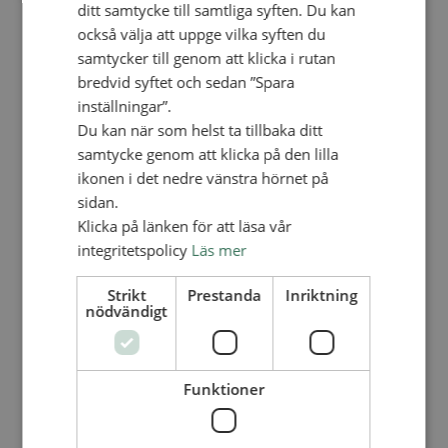
ditt samtycke till samtliga syften. Du kan
Personalförsäkringar
SAMP – personalförbundet
också välja att uppge vilka syften du
Kontakt
samtycker till genom att klicka i rutan
Kalender
Lediga tjänster
bredvid syftet och sedan ”Spara
SAU
inställningar”.
Du kan när som helst ta tillbaka ditt
samtycke genom att klicka på den lilla
FÖR FÖRSAMLINGAR
ikonen i det nedre vänstra hörnet på
VAD VI GÖR
sidan.
VAD VI GÖR
Klicka på länken för att läsa vår
integritetspolicy
Läs mer
Våra arbeten
Här finns vi
Strikt
Prestanda
Inriktning
Nationellt
nödvändigt
Nationella avdelningen
Nationella arbetsområden
Våra pionjära satsningar
Funktioner
Engagera dig nationellt
Ekumeniska året 2025
Internationellt