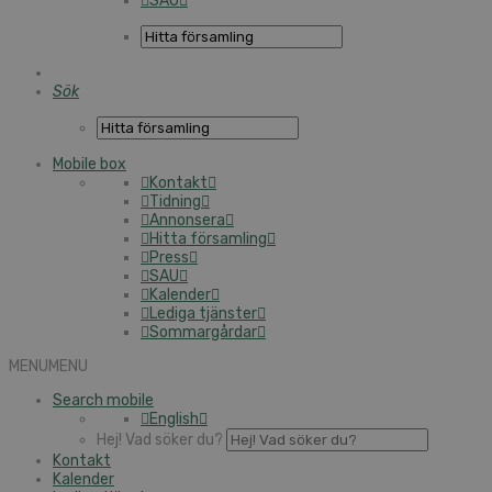
SAU
Sök
Mobile box
Kontakt
Tidning
Annonsera
Hitta församling
Press
SAU
Kalender
Lediga tjänster
Sommargårdar
MENU
MENU
Search mobile
English
Hej! Vad söker du?
Kontakt
Kalender