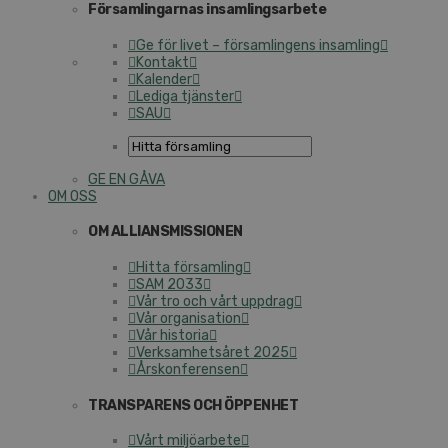
Församlingarnas insamlingsarbete
Ge för livet – församlingens insamling
Kontakt
Kalender
Lediga tjänster
SAU
GE EN GÅVA
OM OSS
OM ALLIANSMISSIONEN
Hitta församling
SAM 2033
Vår tro och vårt uppdrag
Vår organisation
Vår historia
Verksamhetsåret 2025
Årskonferensen
TRANSPARENS OCH ÖPPENHET
Vårt miljöarbete