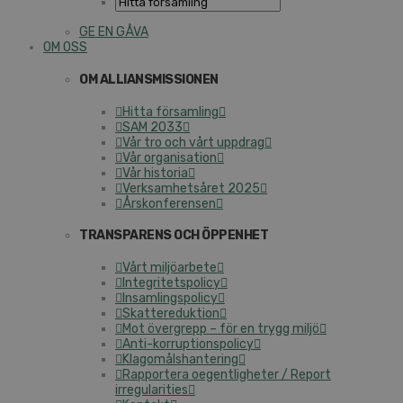
GE EN GÅVA
OM OSS
OM ALLIANSMISSIONEN
Hitta församling
SAM 2033
Vår tro och vårt uppdrag
Vår organisation
Vår historia
Verksamhetsåret 2025
Årskonferensen
TRANSPARENS OCH ÖPPENHET
Vårt miljöarbete
Integritetspolicy
Insamlingspolicy
Skattereduktion
Mot övergrepp – för en trygg miljö
Anti-korruptionspolicy
Klagomålshantering
Rapportera oegentligheter / Report
irregularities