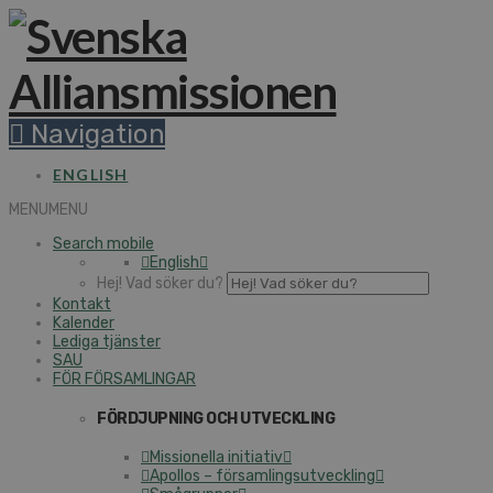
Navigation
ENGLISH
MENU
MENU
Search mobile
English
Hej! Vad söker du?
Kontakt
Kalender
Lediga tjänster
SAU
FÖR FÖRSAMLINGAR
FÖRDJUPNING OCH UTVECKLING
Missionella initiativ
Apollos – församlingsutveckling