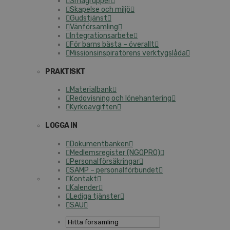
Smågrupper
Skapelse och miljö
Gudstjänst
Vänförsamling
Integrationsarbete
För barns bästa – överallt
Missionsinspiratörens verktygslåda
PRAKTISKT
Materialbank
Redovisning och lönehantering
Kyrkoavgiften
LOGGA IN
Dokumentbanken
Medlemsregister (NGOPRO)
Personalförsäkringar
SAMP – personalförbundet
Kontakt
Kalender
Lediga tjänster
SAU