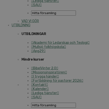
Lediga tjänster
SAU
VAD VI GÖR
UTBILDNING
UTBILDNINGAR
Akademi för Ledarskap och Teologi
Mullsjö folkhögskola
Apg29
Mindre kurser
BibelVinter 2.0
Missionsinspiratören
I trygga händer
Fortbildning för pastorer 2026
Kontakt
Kalender
Lediga tjänster
SAU