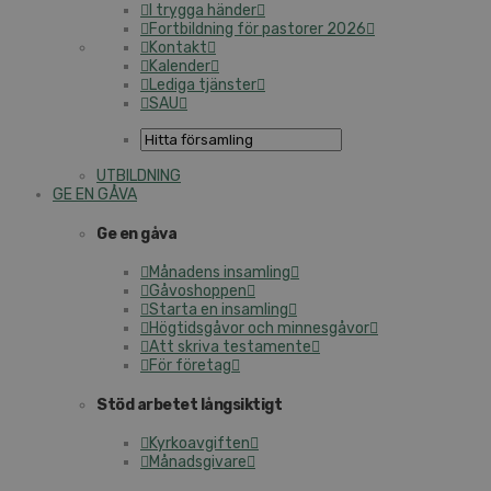
I trygga händer
Fortbildning för pastorer 2026
Kontakt
Kalender
Lediga tjänster
SAU
UTBILDNING
GE EN GÅVA
Ge en gåva
Månadens insamling
Gåvoshoppen
Starta en insamling
Högtidsgåvor och minnesgåvor
Att skriva testamente
För företag
Stöd arbetet långsiktigt
Kyrkoavgiften
Månadsgivare