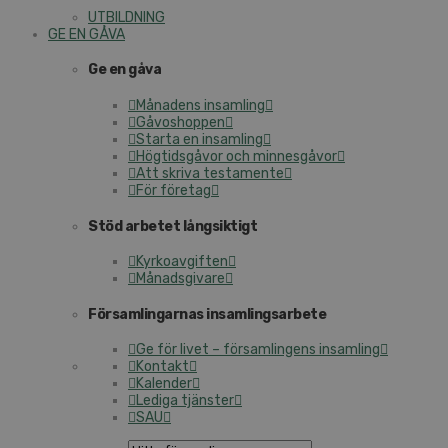
UTBILDNING
GE EN GÅVA
Ge en gåva
Månadens insamling
Gåvoshoppen
Starta en insamling
Högtidsgåvor och minnesgåvor
Att skriva testamente
För företag
Stöd arbetet långsiktigt
Kyrkoavgiften
Månadsgivare
Församlingarnas insamlingsarbete
Ge för livet – församlingens insamling
Kontakt
Kalender
Lediga tjänster
SAU