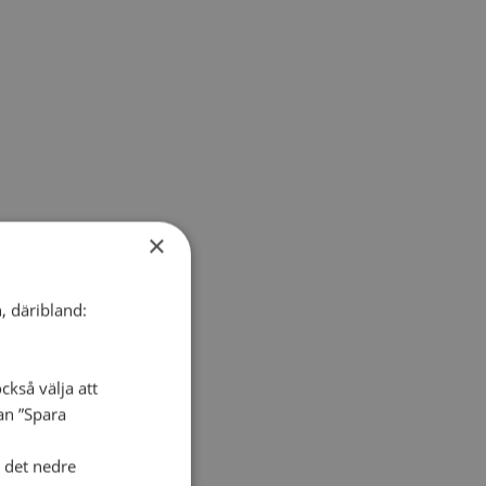
×
, däribland:
ckså välja att
dan ”Spara
i det nedre