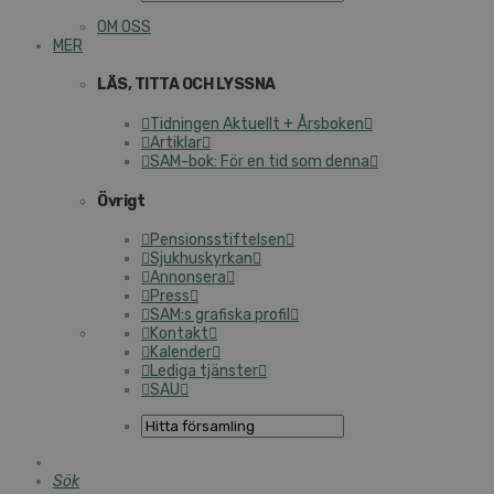
OM OSS
MER
LÄS, TITTA OCH LYSSNA
Tidningen Aktuellt + Årsboken
Artiklar
SAM-bok: För en tid som denna
Övrigt
Pensionsstiftelsen
Sjukhuskyrkan
Annonsera
Press
SAM:s grafiska profil
Kontakt
Kalender
Lediga tjänster
SAU
Sök