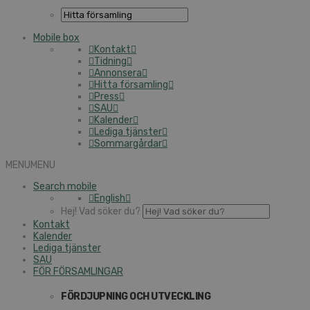
Mobile box
Kontakt
Tidning
Annonsera
Hitta församling
Press
SAU
Kalender
Lediga tjänster
Sommargårdar
MENU
MENU
Search mobile
English
Hej! Vad söker du?
Kontakt
Kalender
Lediga tjänster
SAU
FÖR FÖRSAMLINGAR
FÖRDJUPNING OCH UTVECKLING