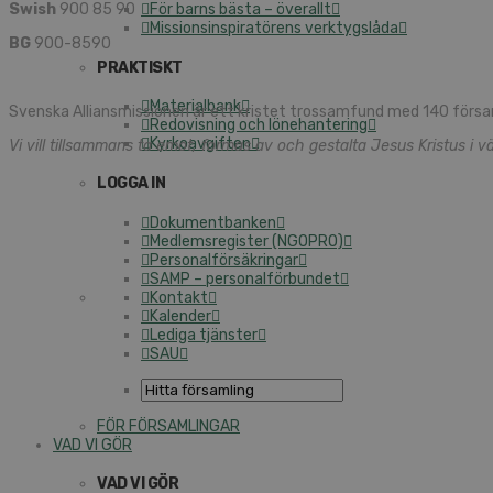
Swish
900 85 90
För barns bästa – överallt
Missionsinspiratörens verktygslåda
BG
900-8590
PRAKTISKT
Materialbank
Svenska Alliansmissionen är ett kristet trossamfund med 140 försa
Redovisning och lönehantering
Kyrkoavgiften
Vi vill tillsammans ta emot, formas av och gestalta Jesus Kristus i vä
LOGGA IN
Dokumentbanken
Medlemsregister (NGOPRO)
Personalförsäkringar
SAMP – personalförbundet
Kontakt
Kalender
Lediga tjänster
SAU
FÖR FÖRSAMLINGAR
VAD VI GÖR
VAD VI GÖR