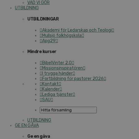
VAD VI GÖR
UTBILDNING
UTBILDNINGAR
Akademi för Ledarskap och Teologi
Mullsjö folkhögskola
Apg29
Mindre kurser
BibelVinter 2.0
Missionsinspiratören
I trygga händer
Fortbildning för pastorer 2026
Kontakt
Kalender
Lediga tjänster
SAU
UTBILDNING
GE EN GÅVA
Ge en gåva