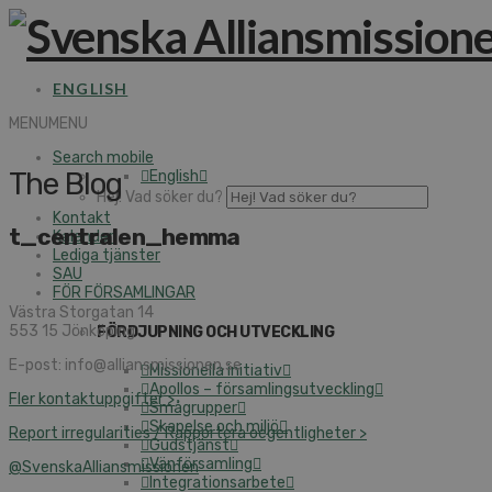
ENGLISH
MENU
MENU
Search mobile
The Blog
English
Hej! Vad söker du?
Kontakt
t_centralen_hemma
Kalender
Lediga tjänster
SAU
FÖR FÖRSAMLINGAR
Västra Storgatan 14
553 15 Jönköping
FÖRDJUPNING OCH UTVECKLING
E-post: info@alliansmissionen.se
Missionella initiativ
Apollos – församlingsutveckling
Fler kontaktuppgifter >
Smågrupper
Skapelse och miljö
Report irregularities / Rapportera oegentligheter >
Gudstjänst
Vänförsamling
@SvenskaAlliansmissionen
Integrationsarbete