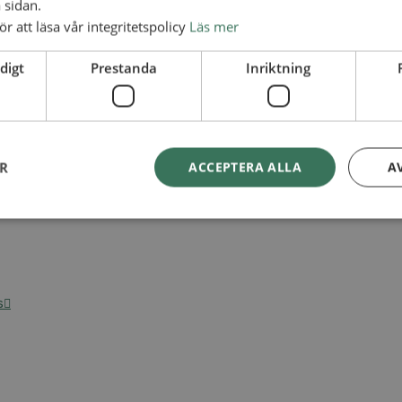
 sidan.
ör att läsa vår integritetspolicy
Läs mer
digt
Prestanda
Inriktning
ER
ACCEPTERA ALLA
A
s