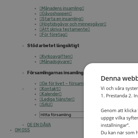
Månadens insamling
Gåvoshoppen
Starta en insamling
Högtidsgåvor och minnesgåvor
Att skriva testamente
För företag
Stöd arbetet långsiktigt
Kyrkoavgiften
Månadsgivare
Församlingarnas insamlingsarbete
Denna webb
Ge för livet – församlingens insamling
Vi och våra syste
Kontakt
Kalender
1. Prestanda 2. I
Lediga tjänster
SAU
Genom att klicka ”
uppge vilka syfte
inställningar”.
GE EN GÅVA
OM OSS
Du kan när som he