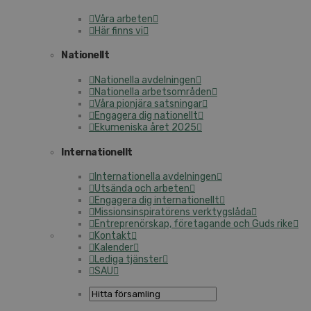
Våra arbeten
Här finns vi
Nationellt
Nationella avdelningen
Nationella arbetsområden
Våra pionjära satsningar
Engagera dig nationellt
Ekumeniska året 2025
Internationellt
Internationella avdelningen
Utsända och arbeten
Engagera dig internationellt
Missionsinspiratörens verktygslåda
Entreprenörskap, företagande och Guds rike
Kontakt
Kalender
Lediga tjänster
SAU