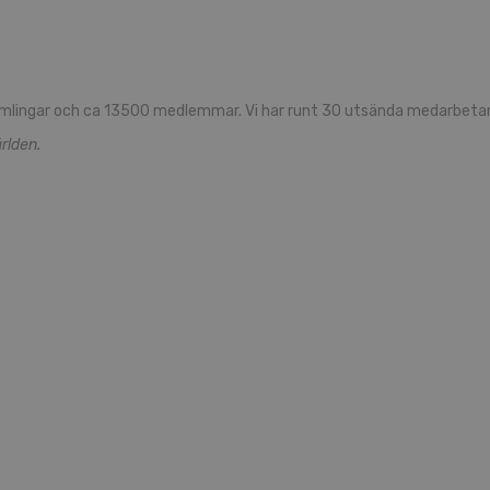
mlingar och ca 13500 medlemmar. Vi har runt 30 utsända medarbetare
rlden.