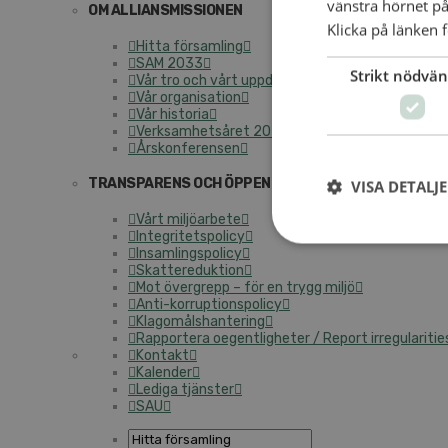
vänstra hörnet på
OM ALLIANSMISSIONEN
Klicka på länken f
Hitta församling
SAM 2033
Strikt nödvän
Vår tro och vårt uppdrag
Vår organisation
Vår historia
Verksamhetsåret 2025
Årskonferensen
TRANSPARENS OCH ÖPPENHET
VISA DETALJ
Vårt miljöarbete
Integritetspolicy
Insamlingspolicy
Skattereduktion
Mot övergrepp – för en trygg miljö
Anti-korruptionspolicy
Klagomålshantering
Rapportera oegentligheter / Report irregularitie
Kontakt
Kalender
Lediga tjänster
SAU