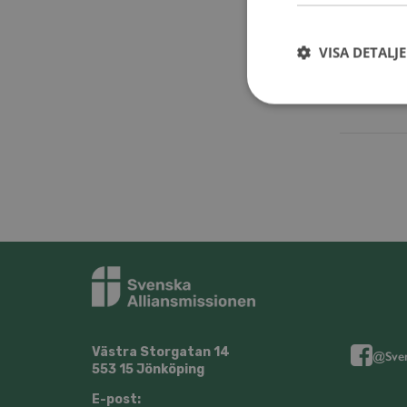
Lägg
VISA DETALJ
Västra Storgatan 14
@Sven
553 15 Jönköping
E-post: