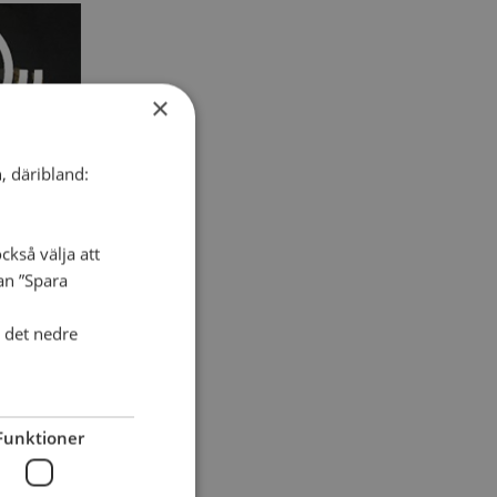
×
, däribland:
ckså välja att
dan ”Spara
i det nedre
 mix av
Funktioner