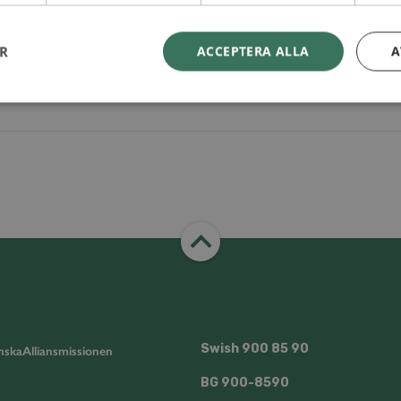
 till i kalender
ER
ACCEPTERA ALLA
A
Swish
900 85 90
skaAlliansmissionen
BG
900-8590