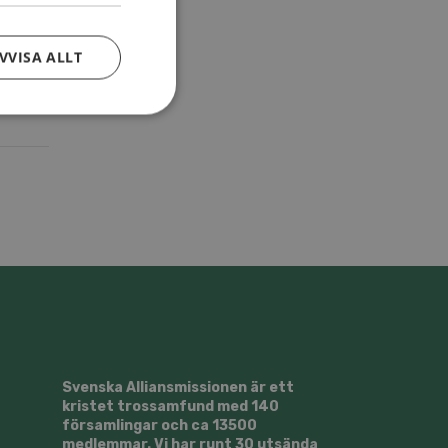
VVISA ALLT
Svenska Alliansmissionen är ett
kristet trossamfund med 140
församlingar och ca 13500
medlemmar. Vi har runt 30 utsända