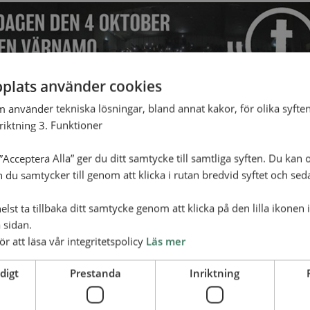
plats använder cookies
m använder tekniska lösningar, bland annat kakor, för olika syften
nriktning 3. Funktioner
Acceptera Alla” ger du ditt samtycke till samtliga syften. Du kan o
n du samtycker till genom att klicka i rutan bredvid syftet och se
lst ta tillbaka ditt samtycke genom att klicka på den lilla ikonen 
 sidan.
ll för tonår och XL. Kvällen kommer innehålla en härlig
ör att läsa vår integritetspolicy
Läs mer
r, undervisning, lovsång mm.
digt
Prestanda
Inriktning
O KOMMER DU KUNNA HITTA HÄR >