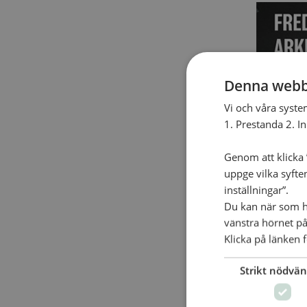
Denna webb
Vi och våra syste
1. Prestanda 2. I
Genom att klicka ”
uppge vilka syfte
inställningar”.
Du kan när som he
vänstra hörnet på
En helkvä
Klicka på länken f
konserte
Strikt nödvän
MER INF