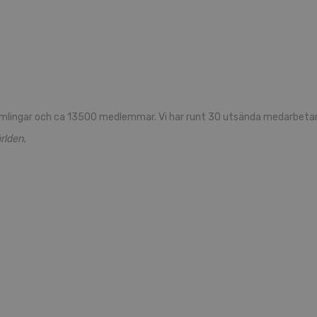
mlingar och ca 13500 medlemmar. Vi har runt 30 utsända medarbetare
rlden.