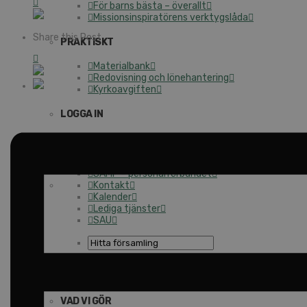
För barns bästa – överallt
Missionsinspiratörens verktygslåda
Share this Post
PRAKTISKT
Materialbank
Redovisning och lönehantering
Kyrkoavgiften
LOGGA IN
Dokumentbanken
Medlemsregister (NGOPRO)
Personalförsäkringar
SAMP – personalförbundet
Kontakt
Kalender
Lediga tjänster
SAU
FÖR FÖRSAMLINGAR
VAD VI GÖR
VAD VI GÖR