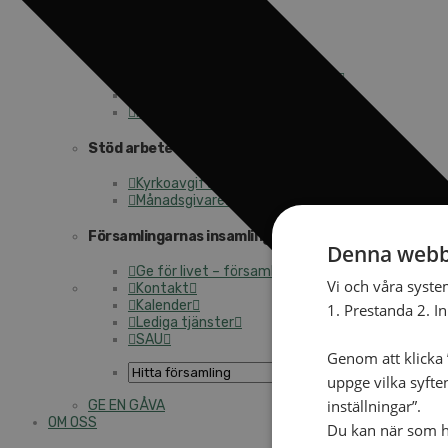
Månadens insamling
Gåvoshoppen
Starta en insamling
Högtidsgåvor och minnesgåvor
Att skriva testamente
För företag
Stöd arbetet långsiktigt
Kyrkoavgiften
Månadsgivare
Församlingarnas insamlingsarbete
Denna webb
Ge för livet – församlingens insamling
Vi och våra syste
Kontakt
Kalender
1. Prestanda 2. I
Lediga tjänster
SAU
Genom att klicka ”
uppge vilka syfte
inställningar”.
GE EN GÅVA
OM OSS
Du kan när som he