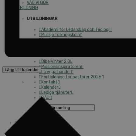
VAD VI GÖR
UTBILDNING
UTBILDNINGAR
Akademi för Ledarskap och Teologi
Mullsjö folkhögskola
Apg29
Mindre kurser
BibelVinter 2.0
Missionsinspiratören
Lägg till i kalender
I trygga händer
Fortbildning för pastorer 2026
Kontakt
Kalender
Lediga tjänster
SAU
UTBILDNING
GE EN GÅVA
Ge en gåva