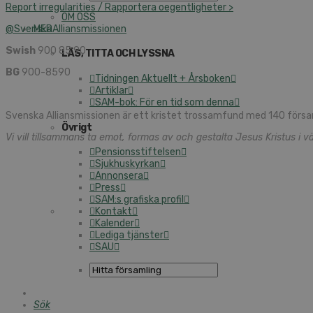
Report irregularities / Rapportera oegentligheter >
OM OSS
@SvenskaAlliansmissionen
MER
Swish
900 85 90
LÄS, TITTA OCH LYSSNA
BG
900-8590
Tidningen Aktuellt + Årsboken
Artiklar
SAM-bok: För en tid som denna
Svenska Alliansmissionen är ett kristet trossamfund med 140 försa
Övrigt
Vi vill tillsammans ta emot, formas av och gestalta Jesus Kristus i vä
Pensionsstiftelsen
Sjukhuskyrkan
Annonsera
Press
SAM:s grafiska profil
Kontakt
Kalender
Lediga tjänster
SAU
Sök