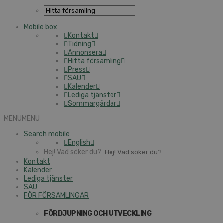
Mobile box
Kontakt
Tidning
Annonsera
Hitta församling
Press
SAU
Kalender
Lediga tjänster
Sommargårdar
MENU
MENU
Search mobile
English
Hej! Vad söker du?
Kontakt
Kalender
Lediga tjänster
SAU
FÖR FÖRSAMLINGAR
FÖRDJUPNING OCH UTVECKLING