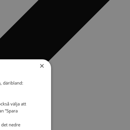
×
, däribland:
ckså välja att
dan ”Spara
i det nedre