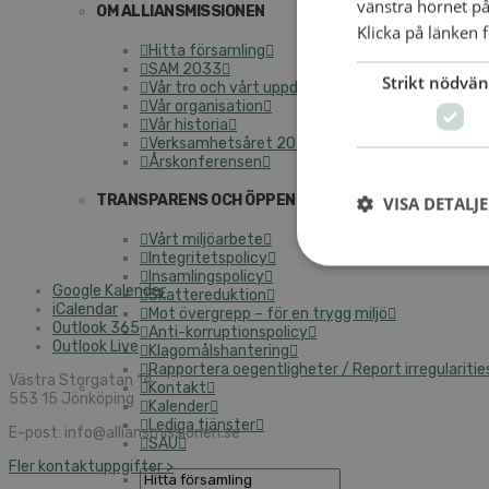
vänstra hörnet på
OM ALLIANSMISSIONEN
Klicka på länken f
Hitta församling
SAM 2033
Strikt nödvän
Vår tro och vårt uppdrag
Vår organisation
Vår historia
Verksamhetsåret 2025
Årskonferensen
TRANSPARENS OCH ÖPPENHET
VISA DETALJ
Vårt miljöarbete
Integritetspolicy
Insamlingspolicy
Google Kalender
Skattereduktion
iCalendar
Mot övergrepp – för en trygg miljö
Outlook 365
Anti-korruptionspolicy
Outlook Live
Klagomålshantering
Rapportera oegentligheter / Report irregularitie
Västra Storgatan 14
Kontakt
553 15 Jönköping
Kalender
Lediga tjänster
E-post: info@alliansmissionen.se
SAU
Fler kontaktuppgifter >