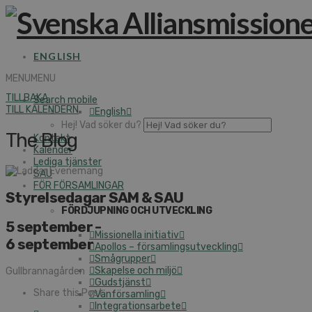
ENGLISH
MENU
MENU
TILLBAKA
Search mobile
TILL KALENDERN
English
Hej! Vad söker du?
The Blog
Kontakt
Kalender
Lediga tjänster
SAU
FÖR FÖRSAMLINGAR
Styrelsedagar SAM & SAU
FÖRDJUPNING OCH UTVECKLING
5 september
-
Missionella initiativ
6 september
Apollos – församlingsutveckling
Smågrupper
Skapelse och miljö
Gullbrannagården
Gudstjänst
Share this Post
Vänförsamling
Integrationsarbete