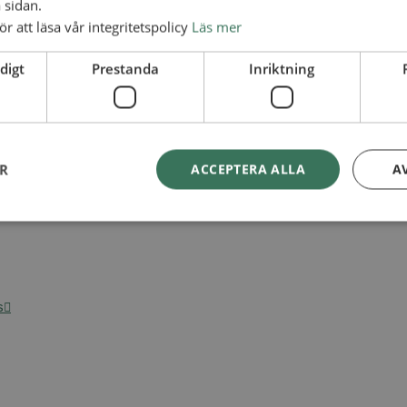
 sidan.
ör att läsa vår integritetspolicy
Läs mer
digt
Prestanda
Inriktning
ER
ACCEPTERA ALLA
A
s