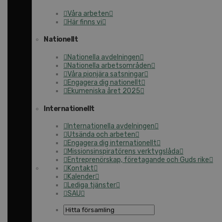
Våra arbeten
Här finns vi
Nationellt
Nationella avdelningen
Nationella arbetsområden
Våra pionjära satsningar
Engagera dig nationellt
Ekumeniska året 2025
Internationellt
Internationella avdelningen
Utsända och arbeten
Engagera dig internationellt
Missionsinspiratörens verktygslåda
Entreprenörskap, företagande och Guds rike
Kontakt
Kalender
Lediga tjänster
SAU