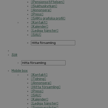
Pensionsstiftelsen
Sjukhuskyrkan
Annonsera
Press
SAM:s grafiska profil
Kontakt
Kalender
Lediga tjänster
SAU
Sök
Mobile box
Kontakt
Tidning
Annonsera
Hitta församling
Press
SAU
Kalender
Lediga tjänster
Sommargårdar