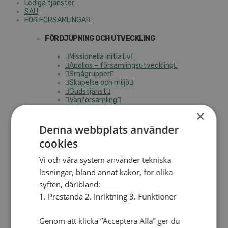
Lediga tjänster
SAU
FÖR FÖRSAMLINGAR
FÖRDJUPNING OCH UTVECKLING
Missionella initiativ
Apollos – församlingsutveckling
Smågrupper
Skapelse och miljö
Gudstjänst
Vänförsamling
Integrationsarbete
×
För barns bästa – överallt
Missionsinspiratörens verktygslåda
Denna webbplats använder
cookies
PRAKTISKT
Vi och våra system använder tekniska
Materialbank
Redovisning och lönehantering
lösningar, bland annat kakor, för olika
Kyrkoavgiften
syften, däribland:
1. Prestanda 2. Inriktning 3. Funktioner
LOGGA IN
Dokumentbanken
Genom att klicka ”Acceptera Alla” ger du
Medlemsregister (NGOPRO)