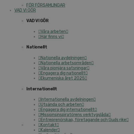
FÖR FÖRSAMLINGAR
VAD VI GÖR
VAD VI GÖR
Våra arbeten
Här finns vi
Nationellt
Nationella avdelningen
Nationella arbetsområden
Våra pionjära satsningar
Engagera dig nationellt
Ekumeniska året 2025
Internationellt
Internationella avdelningen
Utsända och arbeten
Engagera dig internationellt
Missionsinspiratörens verktygslåda
Entreprenörskap, företagande och Guds rike
Kontakt
Kalender