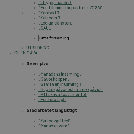
I trygga händer
Fortbildning för pastorer 2026
Kontakt
Kalender
Lediga tjänster
SAU
UTBILDNING
GE EN GÅVA
Ge en gåva
Månadens insamling
Gåvoshoppen
Starta en insamling
Högtidsgåvor och minnesgåvor
Att skriva testamente
För företag
Stöd arbetet långsiktigt
Kyrkoavgiften
Månadsgivare