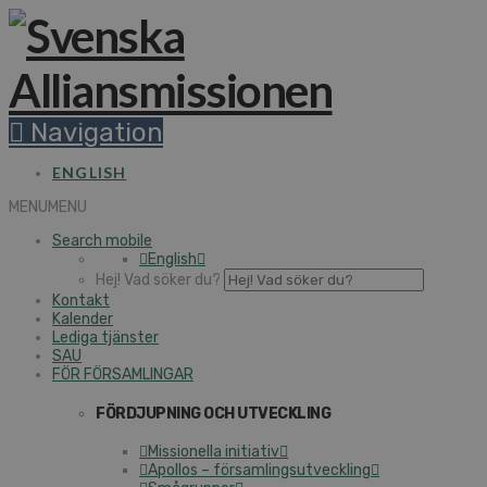
Navigation
ENGLISH
MENU
MENU
Search mobile
English
Hej! Vad söker du?
Kontakt
Kalender
Lediga tjänster
SAU
FÖR FÖRSAMLINGAR
FÖRDJUPNING OCH UTVECKLING
Missionella initiativ
Apollos – församlingsutveckling