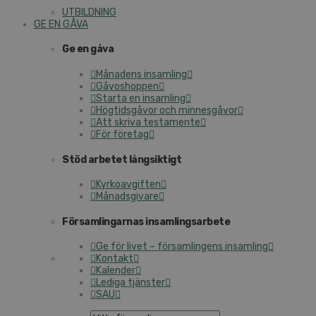
UTBILDNING
GE EN GÅVA
Ge en gåva
Månadens insamling
Gåvoshoppen
Starta en insamling
Högtidsgåvor och minnesgåvor
Att skriva testamente
För företag
Stöd arbetet långsiktigt
Kyrkoavgiften
Månadsgivare
Församlingarnas insamlingsarbete
Ge för livet – församlingens insamling
Kontakt
Kalender
Lediga tjänster
SAU