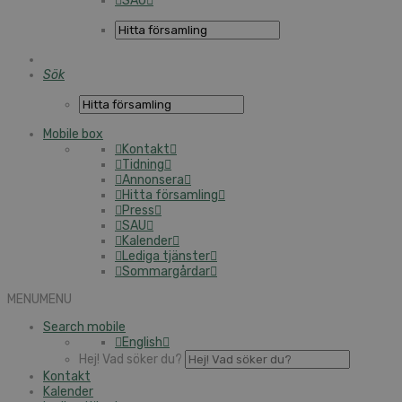
SAU
Sök
Mobile box
Kontakt
Tidning
Annonsera
Hitta församling
Press
SAU
Kalender
Lediga tjänster
Sommargårdar
MENU
MENU
Search mobile
English
Hej! Vad söker du?
Kontakt
Kalender