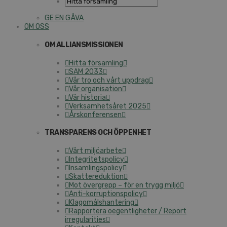
GE EN GÅVA
OM OSS
OM ALLIANSMISSIONEN
Hitta församling
SAM 2033
Vår tro och vårt uppdrag
Vår organisation
Vår historia
Verksamhetsåret 2025
Årskonferensen
TRANSPARENS OCH ÖPPENHET
Vårt miljöarbete
Integritetspolicy
Insamlingspolicy
Skattereduktion
Mot övergrepp – för en trygg miljö
Anti-korruptionspolicy
Klagomålshantering
Rapportera oegentligheter / Report
irregularities