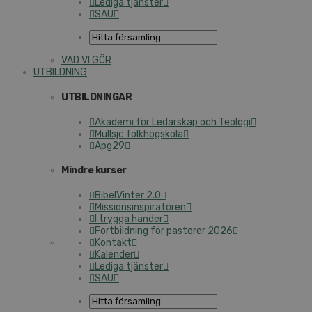
Lediga tjänster
SAU
VAD VI GÖR
UTBILDNING
UTBILDNINGAR
Akademi för Ledarskap och Teologi
Mullsjö folkhögskola
Apg29
Mindre kurser
BibelVinter 2.0
Missionsinspiratören
I trygga händer
Fortbildning för pastorer 2026
Kontakt
Kalender
Lediga tjänster
SAU