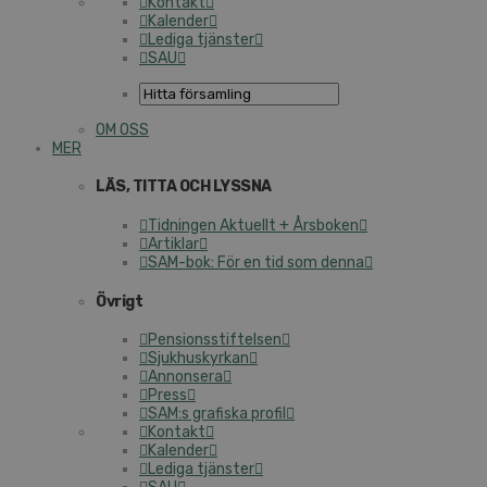
Kontakt
Kalender
Lediga tjänster
SAU
OM OSS
MER
LÄS, TITTA OCH LYSSNA
Tidningen Aktuellt + Årsboken
Artiklar
SAM-bok: För en tid som denna
Övrigt
Pensionsstiftelsen
Sjukhuskyrkan
Annonsera
Press
SAM:s grafiska profil
Kontakt
Kalender
Lediga tjänster