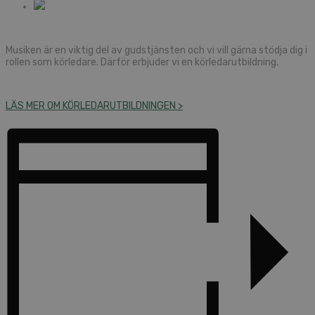
Musiken är en viktig del av gudstjänsten och vi vill gärna stödja dig i
rollen som körledare. Därför erbjuder vi en körledarutbildning.
LÄS MER OM KÖRLEDARUTBILDNINGEN >