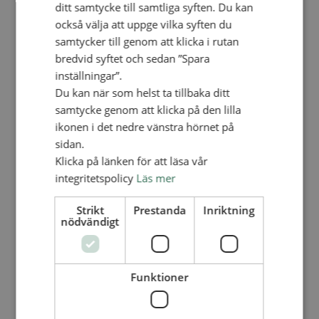
ditt samtycke till samtliga syften. Du kan
Personalförsäkringar
SAMP – personalförbundet
också välja att uppge vilka syften du
Kontakt
samtycker till genom att klicka i rutan
Kalender
Lediga tjänster
bredvid syftet och sedan ”Spara
SAU
inställningar”.
Du kan när som helst ta tillbaka ditt
samtycke genom att klicka på den lilla
FÖR FÖRSAMLINGAR
ikonen i det nedre vänstra hörnet på
VAD VI GÖR
sidan.
VAD VI GÖR
Klicka på länken för att läsa vår
integritetspolicy
Läs mer
Våra arbeten
Här finns vi
Strikt
Prestanda
Inriktning
Nationellt
nödvändigt
Nationella avdelningen
Nationella arbetsområden
Våra pionjära satsningar
Funktioner
Engagera dig nationellt
Ekumeniska året 2025
Internationellt