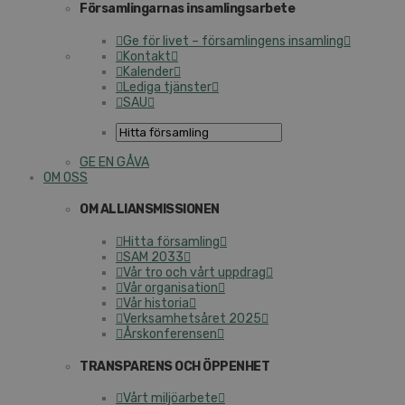
Församlingarnas insamlingsarbete
Ge för livet – församlingens insamling
Kontakt
Kalender
Lediga tjänster
SAU
GE EN GÅVA
OM OSS
OM ALLIANSMISSIONEN
Hitta församling
SAM 2033
Vår tro och vårt uppdrag
Vår organisation
Vår historia
Verksamhetsåret 2025
Årskonferensen
TRANSPARENS OCH ÖPPENHET
Vårt miljöarbete