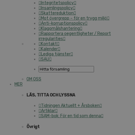
Integritetspolicy
Insamlingspolicy
Skattereduktion
Mot övergrepp – för en trygg miljö
Anti-korruptionspolicy
Klagomålshantering
Rapportera oegentligheter / Report
irregularities
Kontakt
Kalender
Lediga tjänster
SAU
OM OSS
MER
LÄS, TITTA OCH LYSSNA
Tidningen Aktuellt + Årsboken
Artiklar
SAM-bok: För en tid som denna
Övrigt