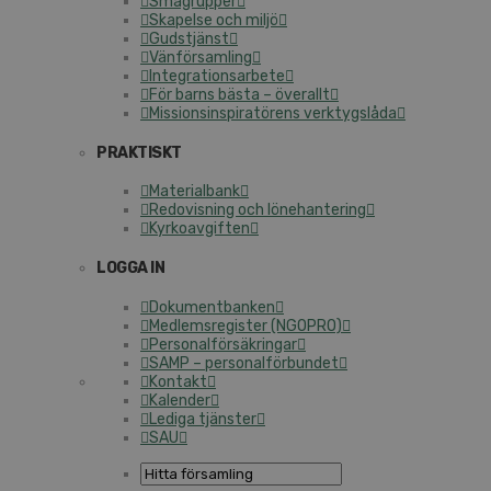
Smågrupper
Skapelse och miljö
Gudstjänst
Vänförsamling
Integrationsarbete
För barns bästa – överallt
Missionsinspiratörens verktygslåda
PRAKTISKT
Materialbank
Redovisning och lönehantering
Kyrkoavgiften
LOGGA IN
Dokumentbanken
Medlemsregister (NGOPRO)
Personalförsäkringar
SAMP – personalförbundet
Kontakt
Kalender
Lediga tjänster
SAU