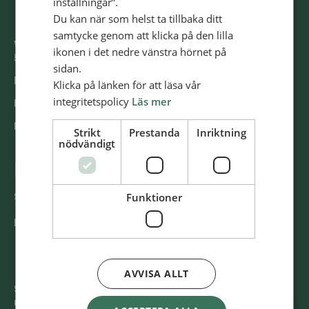
inställningar”.
Du kan när som helst ta tillbaka ditt
samtycke genom att klicka på den lilla
Västra Storgatan 14
ikonen i det nedre vänstra hörnet på
553 15 Jönköping
sidan.
E-post: info@​alliansmissionen.​se
Klicka på länken för att läsa vår
integritetspolicy
Läs mer
Fler kon­takt­upp­gif­ter >
Report ir­re­gu­la­ri­ti­es / Rap­por­te­ra oe­gent­lig­he­ter >
Strikt
Prestanda
Inriktning
nödvändigt
@SvenskaAl­li­ans­mis­sio­nen
Funktioner
Swish
900 85 90
BG
900-8590
AVVISA ALLT
Svenska Al­li­ans­mis­sio­nen är ett kristet tros­sam­fund
med 140 för­sam­ling­ar och ca 13500 medlemmar. Vi har