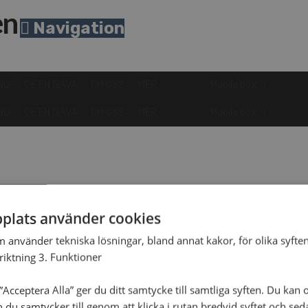
Navigation
NG
GE EN GÅVA
OM OSS
MER
Mobile box
NG
GE EN GÅVA
OM OSS
MER
Mobile box
plats använder cookies
m använder tekniska lösningar, bland annat kakor, för olika syften
nriktning 3. Funktioner
Acceptera Alla” ger du ditt samtycke till samtliga syften. Du kan o
n du samtycker till genom att klicka i rutan bredvid syftet och se