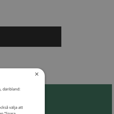
×
, däribland:
ckså välja att
dan ”Spara