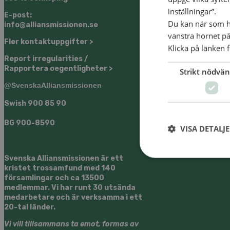
inställningar”.
E-post:
Du kan när som he
info@alliansmissionen.se
vänstra hörnet på
Fler kontaktuppgifter >
Klicka på länken f
Report irregularities /
Rapportera oegentligheter >
Strikt nödvän
@SvenskaAlliansmissionen
Swish
900 85 90
BG
900-8590
VISA DETALJ
Svenska Alliansmissionen är ett
kristet trossamfund med 140
församlingar och ca 13500
medlemmar. Vi har runt 30 utsända
medarbetare och är verksamma i ett
20-tal länder.
Vi vill tillsammans ta emot, formas av