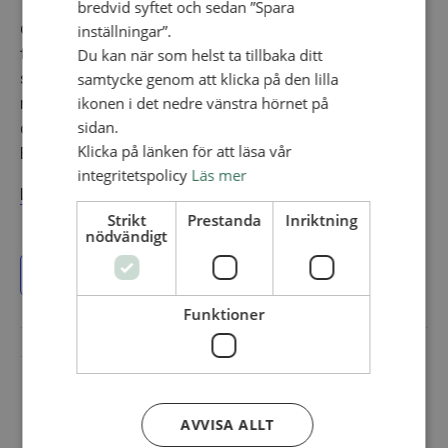
Till våren erbjuder SAU Barnkörläger under en dag på
bredvid syftet och sedan ”Spara
ca 10 platser samtidigt. På varje läger kommer det
inställningar”.
finnas ca 50 barn och ledare. Dagen kommer se ut
Du kan när som helst ta tillbaka ditt
samtycke genom att klicka på den lilla
som en vanlig barnkörlägerlördag brukar se ut –
ikonen i det nedre vänstra hörnet på
många nya sånger, uteaktiviteter, god mat, barnmöte
sidan.
och mysfikat. Efter mysfikat, ca kl. 20.30, är
Klicka på länken för att läsa vår
Barnkörlägret slut.
integritetspolicy
Läs mer
Läs mer om lägret här!
Strikt
Prestanda
Inriktning
nödvändigt
Lägg till i kalender
Funktioner
AVVISA ALLT