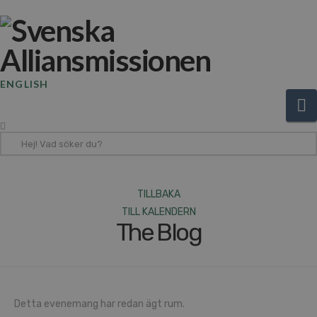
ENGLISH
N
Hej!
Vad
söker
du?
TILLBAKA
TILL KALENDERN
The Blog
Detta evenemang har redan ägt rum.