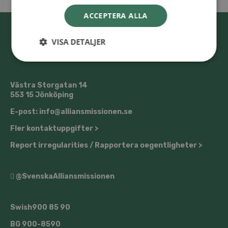
ACCEPTERA ALLA
VISA DETALJER
Västra Storgatan 14
553 15 Jönköping
E-post: info@alliansmissionen.se
Fler kontaktuppgifter >
Report irregularities / Rapportera oegentligheter >
@SvenskaAlliansmissionen
Swish
900 85 90
BG
900-8590