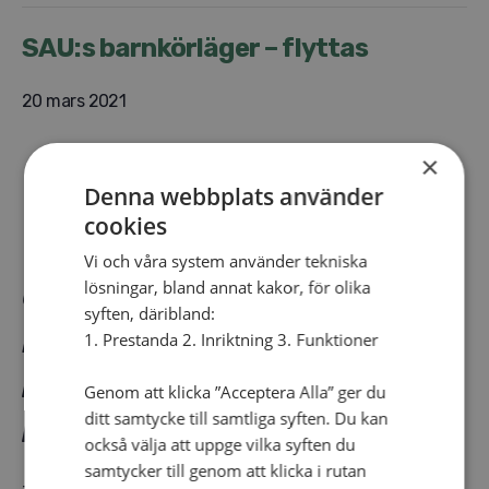
SAU:s barnkörläger – flyttas
20 mars 2021
×
Denna webbplats använder
cookies
Vi och våra system använder tekniska
OBS! vårens
lösningar, bland annat kakor, för olika
syften, däribland:
Barnkörläger flyttas till
1. Prestanda 2. Inriktning 3. Funktioner
hösten 2021 istället. Mer
Genom att klicka ”Acceptera Alla” ger du
ditt samtycke till samtliga syften. Du kan
info kommer.
också välja att uppge vilka syften du
samtycker till genom att klicka i rutan