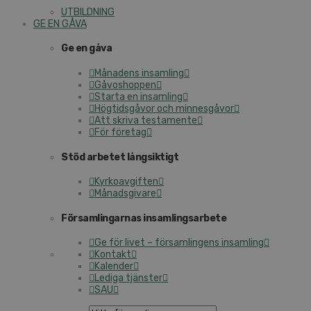
UTBILDNING
GE EN GÅVA
Ge en gåva
Månadens insamling
Gåvoshoppen
Starta en insamling
Högtidsgåvor och minnesgåvor
Att skriva testamente
För företag
Stöd arbetet långsiktigt
Kyrkoavgiften
Månadsgivare
Församlingarnas insamlingsarbete
Ge för livet – församlingens insamling
Kontakt
Kalender
Lediga tjänster
SAU