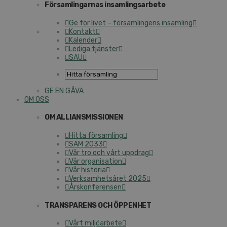
Församlingarnas insamlingsarbete
Ge för livet – församlingens insamling
Kontakt
Kalender
Lediga tjänster
SAU
GE EN GÅVA
OM OSS
OM ALLIANSMISSIONEN
Hitta församling
SAM 2033
Vår tro och vårt uppdrag
Vår organisation
Vår historia
Verksamhetsåret 2025
Årskonferensen
TRANSPARENS OCH ÖPPENHET
Vårt miljöarbete