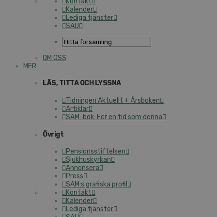
Kontakt
Kalender
Lediga tjänster
SAU
OM OSS
MER
LÄS, TITTA OCH LYSSNA
Tidningen Aktuellt + Årsboken
Artiklar
SAM-bok: För en tid som denna
Övrigt
Pensionsstiftelsen
Sjukhuskyrkan
Annonsera
Press
SAM:s grafiska profil
Kontakt
Kalender
Lediga tjänster