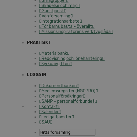
Smågrupper
Skapelse och miljö
Gudstjänst
Vänförsamling
Integrationsarbete
För barns bästa – överallt
Missionsinspiratörens verktygslåda
PRAKTISKT
Materialbank
Redovisning och lönehantering
Kyrkoavgiften
LOGGA IN
Dokumentbanken
Medlemsregister (NGOPRO)
Personalförsäkringar
SAMP – personalförbundet
Kontakt
Kalender
Lediga tjänster
SAU