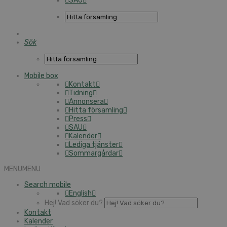
SAU
Sök
Mobile box
Kontakt
Tidning
Annonsera
Hitta församling
Press
SAU
Kalender
Lediga tjänster
Sommargårdar
MENU
MENU
Search mobile
English
Hej! Vad söker du?
Kontakt
Kalender