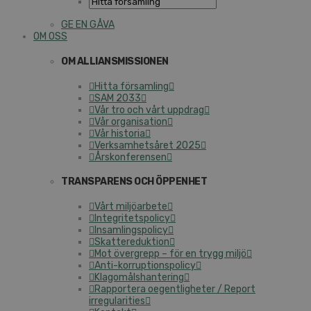
GE EN GÅVA
OM OSS
OM ALLIANSMISSIONEN
Hitta församling
SAM 2033
Vår tro och vårt uppdrag
Vår organisation
Vår historia
Verksamhetsåret 2025
Årskonferensen
TRANSPARENS OCH ÖPPENHET
Vårt miljöarbete
Integritetspolicy
Insamlingspolicy
Skattereduktion
Mot övergrepp – för en trygg miljö
Anti-korruptionspolicy
Klagomålshantering
Rapportera oegentligheter / Report
irregularities