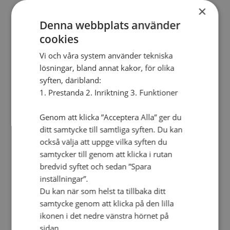
Personalförsäkringar
×
SAMP – personalförbundet
Kontakt
Denna webbplats använder
Kalender
cookies
Lediga tjänster
SAU
Vi och våra system använder tekniska
lösningar, bland annat kakor, för olika
syften, däribland:
FÖR FÖRSAMLINGAR
VAD VI GÖR
1. Prestanda 2. Inriktning 3. Funktioner
VAD VI GÖR
Genom att klicka ”Acceptera Alla” ger du
Våra arbeten
ditt samtycke till samtliga syften. Du kan
Här finns vi
också välja att uppge vilka syften du
samtycker till genom att klicka i rutan
Nationellt
bredvid syftet och sedan ”Spara
Nationella avdelningen
inställningar”.
Nationella arbetsområden
Du kan när som helst ta tillbaka ditt
Våra pionjära satsningar
Engagera dig nationellt
samtycke genom att klicka på den lilla
Ekumeniska året 2025
ikonen i det nedre vänstra hörnet på
Internationellt
sidan.