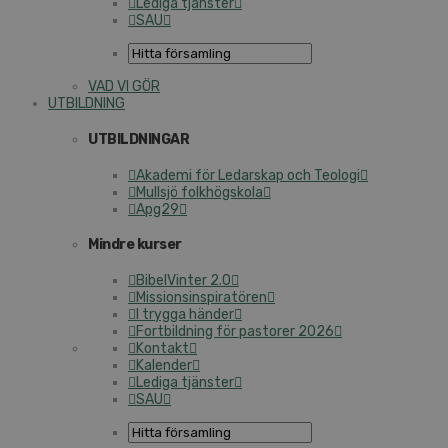
Lediga tjänster
SAU
VAD VI GÖR
UTBILDNING
UTBILDNINGAR
Akademi för Ledarskap och Teologi
Mullsjö folkhögskola
Apg29
Mindre kurser
BibelVinter 2.0
Missionsinspiratören
I trygga händer
Fortbildning för pastorer 2026
Kontakt
Kalender
Lediga tjänster
SAU