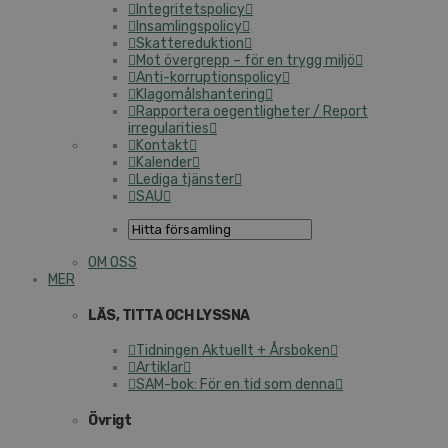
Integritetspolicy
Insamlingspolicy
Skattereduktion
Mot övergrepp – för en trygg miljö
Anti-korruptionspolicy
Klagomålshantering
Rapportera oegentligheter / Report
irregularities
Kontakt
Kalender
Lediga tjänster
SAU
OM OSS
MER
LÄS, TITTA OCH LYSSNA
Tidningen Aktuellt + Årsboken
Artiklar
SAM-bok: För en tid som denna
Övrigt