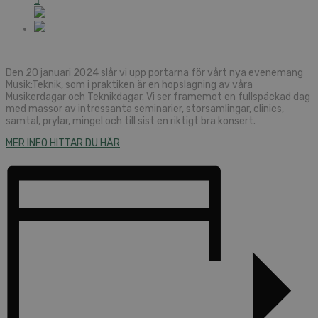
Den 20 januari 2024 slår vi upp portarna för vårt nya evenemang
Musik:Teknik, som i praktiken är en hopslagning av våra
Musikerdagar och Teknikdagar. Vi ser framemot en fullspäckad dag
med massor av intressanta seminarier, storsamlingar, clinics,
samtal, prylar, mingel och till sist en riktigt bra konsert.
MER INFO HITTAR DU HÄR