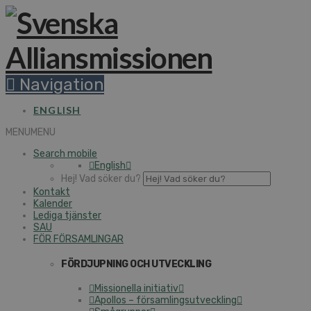
Navigation
ENGLISH
MENU
MENU
Search mobile
English
Hej! Vad söker du?
Kontakt
Kalender
Lediga tjänster
SAU
FÖR FÖRSAMLINGAR
FÖRDJUPNING OCH UTVECKLING
Missionella initiativ
Apollos – församlingsutveckling