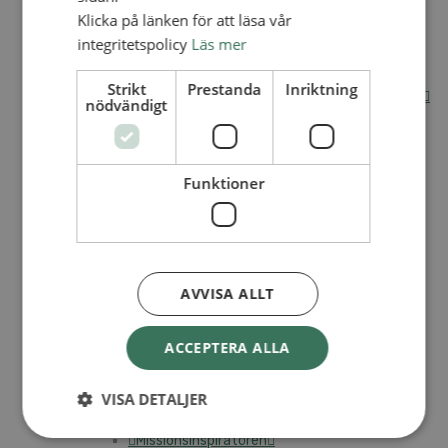
Klicka på länken för att läsa vår
Internationella avdelningen
integritetspolicy
Läs mer
Utsända och arbeten
Engagera dig internationellt
Missionsinspiratörens verktygslåda
Strikt
Prestanda
Inriktning
Entreprenörskap, företagande och Guds rike
nödvändigt
Kontakt
Kalender
Lediga tjänster
SAU
Funktioner
VAD VI GÖR
UTBILDNING
UTBILDNINGAR
AVVISA ALLT
Akademi för Ledarskap och Teologi
Mullsjö folkhögskola
ACCEPTERA ALLA
Apg29
Mindre kurser
VISA DETALJER
BibelVinter 2.0
Missionsinspiratören