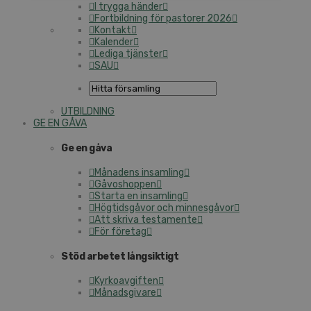
I trygga händer
Fortbildning för pastorer 2026
Kontakt
Kalender
Lediga tjänster
SAU
UTBILDNING
GE EN GÅVA
Ge en gåva
Månadens insamling
Gåvoshoppen
Starta en insamling
Högtidsgåvor och minnesgåvor
Att skriva testamente
För företag
Stöd arbetet långsiktigt
Kyrkoavgiften
Månadsgivare