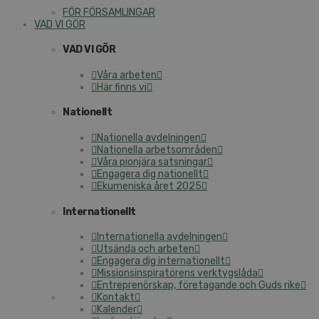
FÖR FÖRSAMLINGAR
VAD VI GÖR
VAD VI GÖR
Våra arbeten
Här finns vi
Nationellt
Nationella avdelningen
Nationella arbetsområden
Våra pionjära satsningar
Engagera dig nationellt
Ekumeniska året 2025
Internationellt
Internationella avdelningen
Utsända och arbeten
Engagera dig internationellt
Missionsinspiratörens verktygslåda
Entreprenörskap, företagande och Guds rike
Kontakt
Kalender