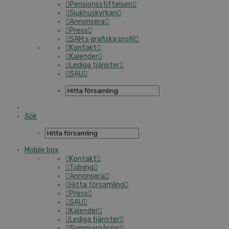
Pensionsstiftelsen
Sjukhuskyrkan
Annonsera
Press
SAM:s grafiska profil
Kontakt
Kalender
Lediga tjänster
SAU
Sök
Mobile box
Kontakt
Tidning
Annonsera
Hitta församling
Press
SAU
Kalender
Lediga tjänster
Sommargårdar