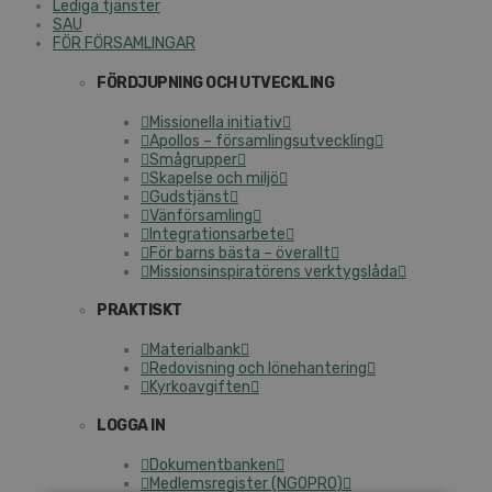
Lediga tjänster
SAU
FÖR FÖRSAMLINGAR
FÖRDJUPNING OCH UTVECKLING
Missionella initiativ
Apollos – församlingsutveckling
Smågrupper
Skapelse och miljö
Gudstjänst
Vänförsamling
Integrationsarbete
För barns bästa – överallt
Missionsinspiratörens verktygslåda
PRAKTISKT
Materialbank
Redovisning och lönehantering
Kyrkoavgiften
LOGGA IN
Dokumentbanken
Medlemsregister (NGOPRO)